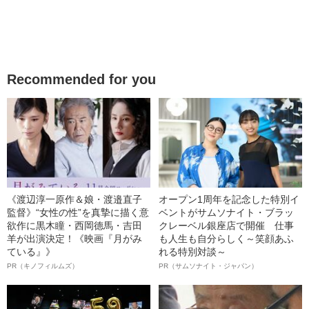
Recommended for you
《渡辺淳一原作＆娘・渡邉直子
オープン1周年を記念した特別イ
監督》“女性の性”を真摯に描く意
ベントがサムソナイト・ブラッ
欲作に黒木瞳・西岡德馬・吉田
クレーベル銀座店で開催 仕事
羊が出演決定！《映画『月がみ
も人生も自分らしく～笑顔あふ
ている』》
れる特別対談～
PR（キノフィルムズ）
PR（サムソナイト・ジャパン）