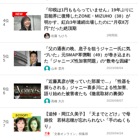
「印税は1円ももらっていません」19年ぶりに
NEW
芸能界に復帰したZONE・MIZUHO（38）が
4位
明かす、紅白3年連続出場したのに“月収8万
4
円”だった絶頂期
2時間前
佐藤 ちひろ
「父の通夜の晩、息子を狙うジャニー氏に気
づいた」元SMAP草彅剛（49）が巻き込まれ
5位
5
た「ジャニーズ性加害問題」の“数奇な因縁”
2023/08/04
山本 雲丹
「近藤真彦が使っていた部屋で…」「性器を
握らされる」ジャニー喜多川による性加害、
6位
6
語り始めた被害者たち《徹底取材の裏側》
2026/08/07
髙橋 大介
【追悼・岡江久美子】「天までとどけ」で母
SCOOP!
娘役 若林志穂が忘れられない「手のぬくも
7位
7
り」
2020/04/24
「文春オンライン」特集班