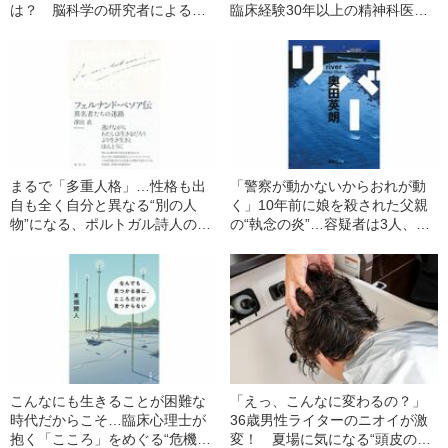
は？ 脳科学の研究者による最
臨床経験30年以上の精神科医が
新の研究成果
分類した“自殺の7つの型”
まるで「多重人格」…性格も出
「警察が動かないからおれが動
自も全く自分と異なる“別の人
く」10年前に娘を殺された父親
物”になる、ポルトガル詩人の特
の“執念の炎”…容疑者は3人、真
殊な著述方法
犯人は一体誰なのか
こんなにも生きることが困難な
「えっ、こんなに変わるの？」
時代だからこそ…臨床心理士が
36歳男性ライターのニオイが激
抱く「こころ」をめぐる“危機
変！ 夏場に気になる“頭皮のニ