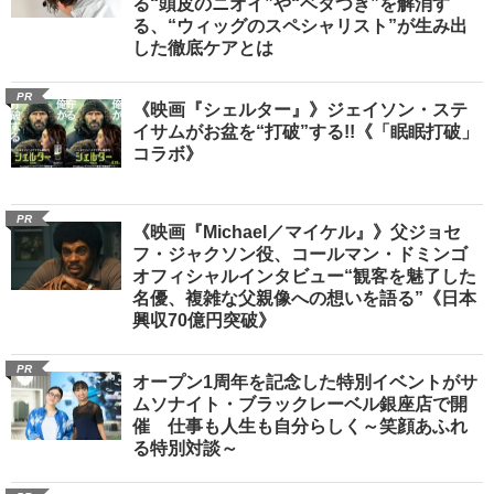
る“頭皮のニオイ”や“ベタつき”を解消す
る、“ウィッグのスペシャリスト”が生み出
した徹底ケアとは
PR
《映画『シェルター』》ジェイソン・ステ
イサムがお盆を“打破”する!!《「眠眠打破」
コラボ》
PR
《映画『Michael／マイケル』》父ジョセ
フ・ジャクソン役、コールマン・ドミンゴ
オフィシャルインタビュー“観客を魅了した
名優、複雑な父親像への想いを語る”《日本
興収70億円突破》
PR
オープン1周年を記念した特別イベントがサ
ムソナイト・ブラックレーベル銀座店で開
催 仕事も人生も自分らしく～笑顔あふれ
る特別対談～