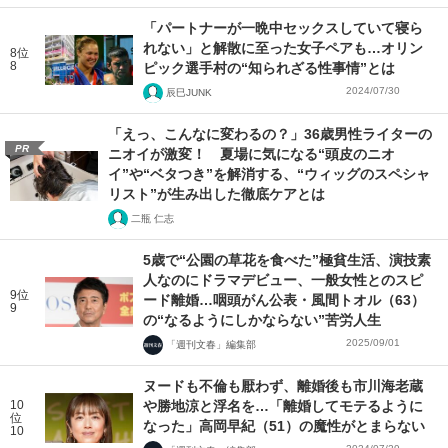
「パートナーが一晩中セックスしていて寝ら
れない」と解散に至った女子ペアも…オリン
8位
8
ピック選手村の“知られざる性事情”とは
2024/07/30
辰巳JUNK
「えっ、こんなに変わるの？」36歳男性ライターの
PR
ニオイが激変！ 夏場に気になる“頭皮のニオ
イ”や“ベタつき”を解消する、“ウィッグのスペシャ
リスト”が生み出した徹底ケアとは
二瓶 仁志
5歳で“公園の草花を食べた”極貧生活、演技素
人なのにドラマデビュー、一般女性とのスピ
9位
ード離婚…咽頭がん公表・風間トオル（63）
9
の“なるようにしかならない”苦労人生
2025/09/01
「週刊文春」編集部
ヌードも不倫も厭わず、離婚後も市川海老蔵
10
や勝地涼と浮名を…「離婚してモテるように
位
なった」高岡早紀（51）の魔性がとまらない
10