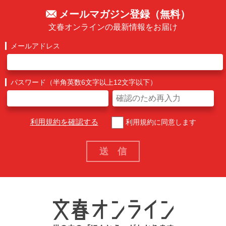
メールマガジン登録（無料）
文春オンラインの最新情報をお届け
メールアドレス
パスワード（半角英数6文字以上12文字以下）
利用規約を確認する
利用規約に同意します