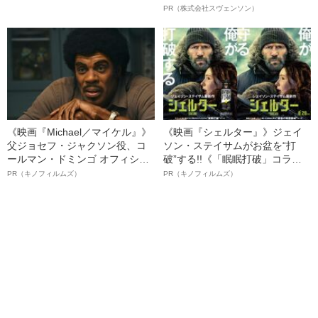
感”とは
オイ”や“ベタつき”を解消す
PR（株式会社スヴェンソン）
る、“ウィッグのスペシャリス
ト”が生み出した徹底ケアとは
《映画『Michael／マイケル』》
《映画『シェルター』》ジェイ
父ジョセフ・ジャクソン役、コ
ソン・ステイサムがお盆を“打
ールマン・ドミンゴ オフィシャ
破”する!!《「眠眠打破」コラ
ルインタビュー“観客を魅了した
ボ》
PR（キノフィルムズ）
PR（キノフィルムズ）
名優、複雑な父親像への想いを
語る”《日本興収70億円突破》