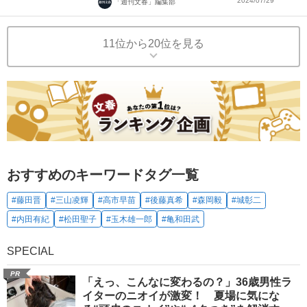
2024/07/29
「週刊文春」編集部
11位から20位を見る
おすすめのキーワードタグ一覧
#藤田晋
#三山凌輝
#高市早苗
#後藤真希
#森岡毅
#城彰二
#内田有紀
#松田聖子
#玉木雄一郎
#亀和田武
SPECIAL
PR
「えっ、こんなに変わるの？」36歳男性ラ
イターのニオイが激変！ 夏場に気にな