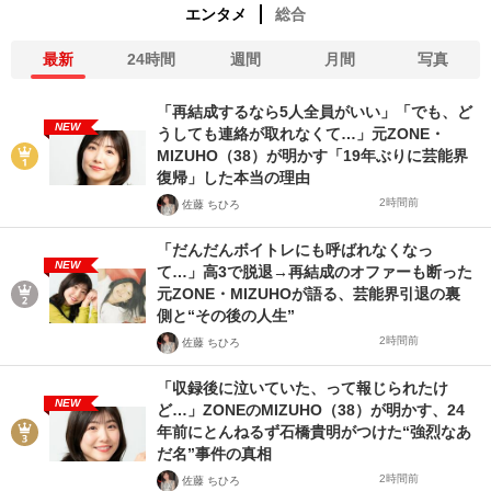
エンタメ
総合
最新
24時間
週間
月間
写真
「再結成するなら5人全員がいい」「でも、ど
NEW
うしても連絡が取れなくて…」元ZONE・
MIZUHO（38）が明かす「19年ぶりに芸能界
復帰」した本当の理由
2時間前
佐藤 ちひろ
「だんだんボイトレにも呼ばれなくなっ
NEW
て…」高3で脱退→再結成のオファーも断った
元ZONE・MIZUHOが語る、芸能界引退の裏
側と“その後の人生”
2時間前
佐藤 ちひろ
「収録後に泣いていた、って報じられたけ
NEW
ど…」ZONEのMIZUHO（38）が明かす、24
年前にとんねるず石橋貴明がつけた“強烈なあ
だ名”事件の真相
2時間前
佐藤 ちひろ