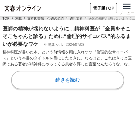
電子版TOP
メニュー
TOP
連載
文春図書館 今週の必読
週刊文春
医師の精神が壊れないように…
医師の精神が壊れないように…精神科医が「全員をそこ
そこちゃんと診る」ために“倫理的サイコパス”的ふるま
いが必要なワケ
生湯葉 シホ
2024/07/08
精神科医が書いた本、という前情報を頭に入れつつ『倫理的なサイコパ
ス』という本書のタイトルを目にしたときに、なるほど、これはきっと医
師である著者が精神科にやってくる患者を評した言葉なんだろうな、など
とまず想像する読者…
続きを読む