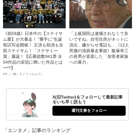
《祝59歳》日本中の【ステイサ
「上級国民は逮捕されなくて良
ム愛】が大暴走！ “勝手に”生誕
いですね」自宅住所がネットに
祭試写会開催！ 主演も助演も全
流出、嫌がらせ電話も…《12人
部ステイサム！「ステサミー
死傷の池袋暴走事故》飯塚幸三
賞」爆誕！【応募総数941票 全
の長男が直面した「加害者家族
54作品の栄冠に輝いた作品とは
への暴力」
ー!?】
PR（（株）キノフィルムズ）
X(旧Twitter)をフォローして最新記事
をいち早く読もう
週刊文春をフォロー
「エンタメ」記事のランキング