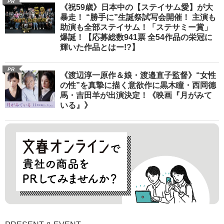
PR
《祝59歳》日本中の【ステイサム愛】が大
暴走！ “勝手に”生誕祭試写会開催！ 主演も
助演も全部ステイサム！「ステサミー賞」
爆誕！【応募総数941票 全54作品の栄冠に
輝いた作品とはー!?】
PR
《渡辺淳一原作＆娘・渡邉直子監督》“女性
の性”を真摯に描く意欲作に黒木瞳・西岡德
馬・吉田羊が出演決定！《映画『月がみて
いる』》