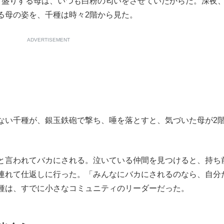
り盛りする母は、いつも白粉の匂いをさせていたからだ。深夜
る母の姿を、千種は時々2階から見た。
ADVERTISEMENT
い千種が、銀玉鉄砲で撃ち、唾を落とすと、気づいた母が2
と言われてバカにされる。泣いている仲間を見つけると、持ち
連れて仕返しに行った。「みんなにバカにされるのなら、自分
種は、すでに小さなコミュニティのリーダーだった。