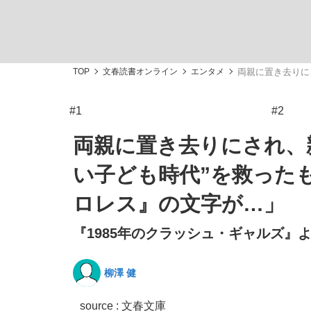
TOP
文春読書オンライン
エンタメ
両親に置き去りに
#1
#2
「敗因分析は一切聞かれなかった」侍ジャパン選
キングの誕生を、目撃せよ。
両親に置き去りにされ、
い子ども時代”を救った
ロレス』の文字が…」
『1985年のクラッシュ・ギャルズ』よ
the Style
柳澤 健
「目標達成できなかったからと言って…」サッ
source : 文春文庫