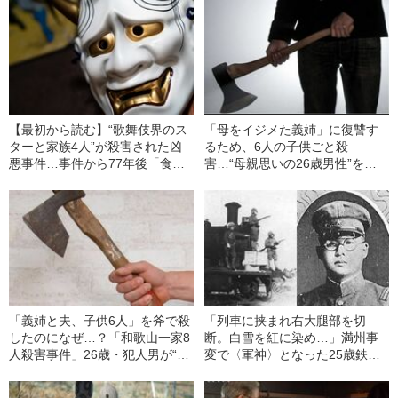
【最初から読む】“歌舞伎界のス
「母をイジメた義姉」に復讐す
ターと家族4人”が殺害された凶
るため、6人の子供ごと殺
悪事件…事件から77年後「食べ
害…“母親思いの26歳男性”を鬼
物の恨み」による犯行説が「警
に変えた「義姉の一言」（1946
察とメディアのでっち上げ」と
年の事件）
わかったワケ（1946年の事件）
「義姉と夫、子供6人」を斧で殺
「列車に挟まれ右大腿部を切
したのになぜ…？「和歌山一家8
断。白雪を紅に染め…」満州事
人殺害事件」26歳・犯人男が“死
変で〈軍神〉となった25歳鉄道
刑を逃れた特殊事情”（1946年の
兵の“壮絶なる戦死”《猛スピード
事件）
で迫り来る敵の貨車》