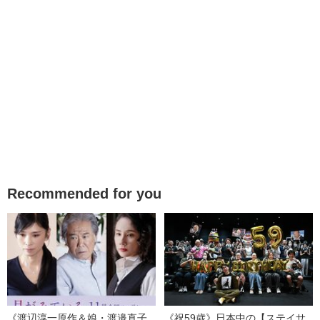
Recommended for you
《渡辺淳一原作＆娘・渡邉直子
《祝59歳》日本中の【ステイサ