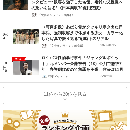
ンタビュー“観客を魅了した名優、複雑な父親像へ
の想いを語る”《日本興収70億円突破》
「文春オンライン」編集部
〈写真多数〉あばら骨がクッキリ浮き出た日
本兵、強制収容所で体操する少女…カラー化
9位
9
した写真で振り返る“戦時下のリアル”
2022/08/15
「文春オンライン」編集部
ロケバス性的暴行事件「ジャングルポケッ
NEW
10
ト」元メンバー斉藤被告（43）公判で懲役7
位
年 弁護側は改めて無罪を主張、判決は11月
10
22時間前
時事ドットコム
11位から20位を見る