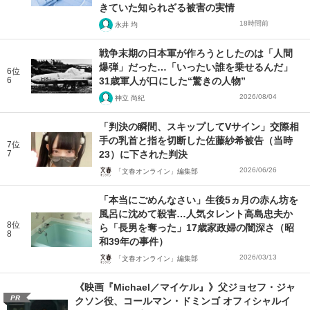
きていた知られざる被害の実情
18時間前
永井 均
戦争末期の日本軍が作ろうとしたのは「人間
爆弾」だった…「いったい誰を乗せるんだ」
6位
6
31歳軍人が口にした“驚きの人物”
2026/08/04
神立 尚紀
「判決の瞬間、スキップしてVサイン」交際相
手の乳首と指を切断した佐藤紗希被告（当時
7位
7
23）に下された判決
2026/06/26
「文春オンライン」編集部
「本当にごめんなさい」生後5ヵ月の赤ん坊を
風呂に沈めて殺害…人気タレント高島忠夫か
8位
ら「長男を奪った」17歳家政婦の闇深さ（昭
8
和39年の事件）
2026/03/13
「文春オンライン」編集部
《映画『Michael／マイケル』》父ジョセフ・ジャ
PR
クソン役、コールマン・ドミンゴ オフィシャルイ