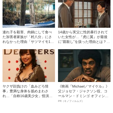
連れ子を殺害、肉鍋にして食べ
14歳から実父に性的暴行されて
た加害者家族が「村八分」にさ
いた女性が…『虎に翼』が最後
れなかった理由「サツマイモ1本
に“親殺し”を扱った理由とは？
出れば、御馳走の時代だったん
異色の朝ドラヒロイン「寅子」
だよ」（1945年の事件）
が問い続けたもの
ヤクザ顔負けの「血みどろ情
《映画『Michael／マイケル』》
事」豊満な身体を舐めまわさ
父ジョセフ・ジャクソン役、コ
れ…「自称16歳美少女」怪演
ールマン・ドミンゴ オフィシャ
中、かたせ梨乃（69）の美しす
ルインタビュー“観客を魅了した
PR（キノフィルムズ）
ぎる“熟れ方”
名優、複雑な父親像への想いを
語る”《日本興収70億円突破》