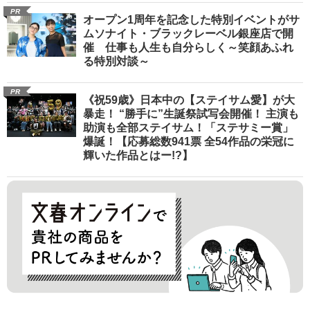
PR
オープン1周年を記念した特別イベントがサ
ムソナイト・ブラックレーベル銀座店で開
催 仕事も人生も自分らしく～笑顔あふれ
る特別対談～
PR
《祝59歳》日本中の【ステイサム愛】が大
暴走！ “勝手に”生誕祭試写会開催！ 主演も
助演も全部ステイサム！「ステサミー賞」
爆誕！【応募総数941票 全54作品の栄冠に
輝いた作品とはー!?】