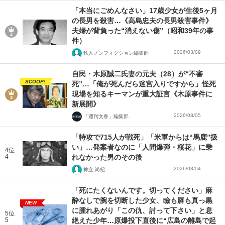
「本当にごめんなさい」17歳少女が生後5ヶ月
の長男を殺害…《高島忠夫の長男殺害事件》
夫婦が背負った“消えない傷”（昭和39年の事
件）
2026/03/09
鉄人ノンフィクション編集部
自民・木原誠二氏妻の元夫（28）が“不審
SCOOP!
死”…「俺が死んだら迷宮入りですから」怪死
現場を知るキーマンが重大証言《木原事件に
新展開》
2026/08/05
「週刊文春」編集部
「特攻で715人が戦死」「米軍からは“馬鹿”扱
い」…発案者なのに「人間爆弾・桜花」に乗
4位
4
れなかった男のその後
2026/08/04
神立 尚紀
「死にたくないんです。切ってください」麻
酔なしで腕を切断した少女、瞼も唇も真っ黒
NEW
に腫れあがり「この仇、討って下さい」と息
5位
5
絶えた少年…原爆投下直後に“広島の離島で起