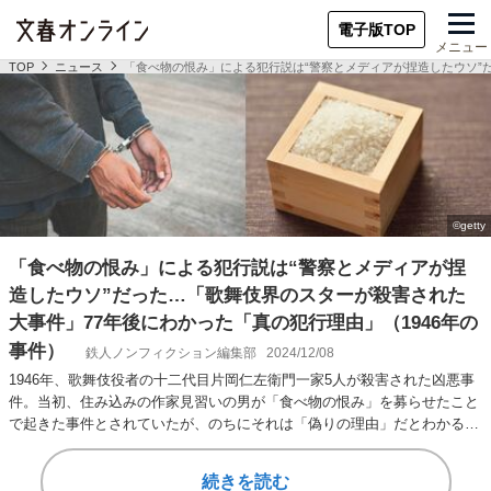
電子版TOP
メニュー
TOP
ニュース
「食べ物の恨み」による犯行説は“警察とメディアが捏造したウソ”だ
「食べ物の恨み」による犯行説は“警察とメディアが捏
造したウソ”だった…「歌舞伎界のスターが殺害された
大事件」77年後にわかった「真の犯行理由」（1946年の
事件）
鉄人ノンフィクション編集部
2024/12/08
1946年、歌舞伎役者の十二代目片岡仁左衛門一家5人が殺害された凶悪事
件。当初、住み込みの作家見習いの男が「食べ物の恨み」を募らせたこと
で起きた事件とされていたが、のちにそれは「偽りの理由」だとわかる。
男はなぜ恩人…
続きを読む