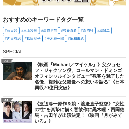
おすすめのキーワードタグ一覧
#藤田晋
#三山凌輝
#高市早苗
#後藤真希
#森岡毅
#城彰二
#内田有紀
#松田聖子
#玉木雄一郎
#亀和田武
SPECIAL
PR
《映画『Michael／マイケル』》父ジョセ
フ・ジャクソン役、コールマン・ドミンゴ
オフィシャルインタビュー“観客を魅了した
名優、複雑な父親像への想いを語る”《日本
興収70億円突破》
PR
《渡辺淳一原作＆娘・渡邉直子監督》“女性
の性”を真摯に描く意欲作に黒木瞳・西岡德
馬・吉田羊が出演決定！《映画『月がみて
いる』》