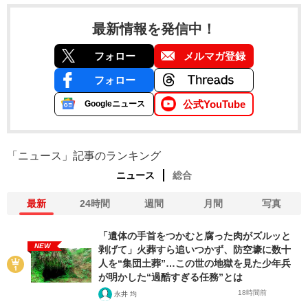
最新情報を発信中！
フォロー
メルマガ登録
フォロー
公式YouTube
Googleニュース
「ニュース」記事のランキング
ニュース
総合
最新
24時間
週間
月間
写真
「遺体の手首をつかむと腐った肉がズルッと
NEW
剥げて」火葬すら追いつかず、防空壕に数十
人を“集団土葬”…この世の地獄を見た少年兵
が明かした“過酷すぎる任務”とは
18時間前
永井 均