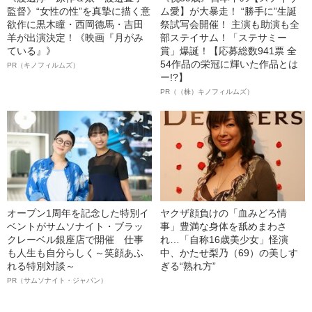
監督》“女性の性”を真摯に描く意
ム愛】が大暴走！ “勝手に”生誕
欲作に黒木瞳・西岡德馬・吉田
祭試写会開催！ 主演も助演も全
羊が出演決定！《映画『月がみ
部ステイサム！「ステサミー
ている』》
賞」爆誕！【応募総数941票 全
54作品の栄冠に輝いた作品とは
PR（キノフィルムズ）
ー!?】
PR（（株）キノフィルムズ）
オープン1周年を記念した特別イ
ヤクザ顔負けの「血みどろ情
ベントがサムソナイト・ブラッ
事」豊満な身体を舐めまわさ
クレーベル銀座店で開催 仕事
れ…「自称16歳美少女」怪演
も人生も自分らしく～笑顔あふ
中、かたせ梨乃（69）の美しす
れる特別対談～
ぎる“熟れ方”
PR（サムソナイト・ジャパン）