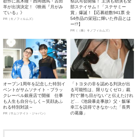
欲作に黒木瞳・西岡德馬・吉田
祭試写会開催！ 主演も助演も全
羊が出演決定！《映画『月がみ
部ステイサム！「ステサミー
ている』》
賞」爆誕！【応募総数941票 全
54作品の栄冠に輝いた作品とは
PR（キノフィルムズ）
ー!?】
PR（（株）キノフィルムズ）
オープン1周年を記念した特別イ
「トヨタの非を認める判決が出
ベントがサムソナイト・ブラッ
る可能性は、限りなくゼロ」裁
クレーベル銀座店で開催 仕事
判で“勝ち目がない”と伝えたけれ
も人生も自分らしく～笑顔あふ
ど…《池袋暴走事故》父・飯塚
れる特別対談～
幸三を説得できなかった「長男
の葛藤」
PR（サムソナイト・ジャパン）