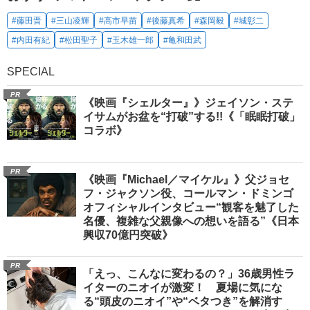
#藤田晋
#三山凌輝
#高市早苗
#後藤真希
#森岡毅
#城彰二
#内田有紀
#松田聖子
#玉木雄一郎
#亀和田武
SPECIAL
PR
《映画『シェルター』》ジェイソン・ステ
イサムがお盆を“打破”する!!《「眠眠打破」
コラボ》
PR
《映画『Michael／マイケル』》父ジョセ
フ・ジャクソン役、コールマン・ドミンゴ
オフィシャルインタビュー“観客を魅了した
名優、複雑な父親像への想いを語る”《日本
興収70億円突破》
PR
「えっ、こんなに変わるの？」36歳男性ラ
イターのニオイが激変！ 夏場に気にな
る“頭皮のニオイ”や“ベタつき”を解消す