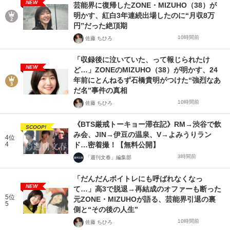
NEW
芸能界に復帰したZONE・MIZUHO（38）が
明かす、紅白3年連続出場したのに“月収8万
円”だった絶頂期
10時間前
佐藤 ちひろ
「収録後に泣いていた、って報じられたけ
NEW
ど…」ZONEのMIZUHO（38）が明かす、24
年前にとんねるず石橋貴明がつけた“強烈なあ
だ名”事件の真相
10時間前
佐藤 ちひろ
《BTS厳戒トーキョー滞在記》RM→渋谷で飲
SCOOP!
み会、JIN→伊豆の温泉、V→よみうりラン
4位
4
ド…密着撮！【無料公開】
3時間前
「週刊文春」編集部
「だんだんボイトレにも呼ばれなくなっ
NEW
て…」高3で脱退→再結成のオファーも断った
5位
元ZONE・MIZUHOが語る、芸能界引退の裏
5
側と“その後の人生”
10時間前
佐藤 ちひろ