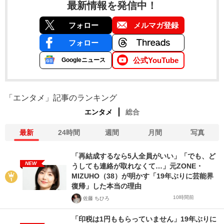
最新情報を発信中！
フォロー
メルマガ登録
フォロー
公式YouTube
Googleニュース
「エンタメ」記事のランキング
エンタメ
総合
最新
24時間
週間
月間
写真
「再結成するなら5人全員がいい」「でも、ど
NEW
うしても連絡が取れなくて…」元ZONE・
MIZUHO（38）が明かす「19年ぶりに芸能界
復帰」した本当の理由
10時間前
佐藤 ちひろ
「印税は1円ももらっていません」19年ぶりに