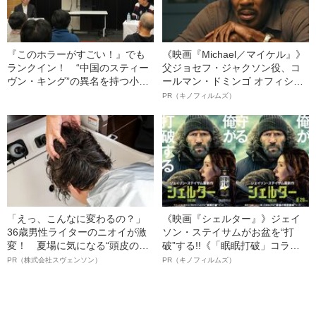
『このホラーがすごい！』でも
《映画『Michael／マイケル』》
ランクイン！ “中国のスティー
父ジョセフ・ジャクソン役、コ
ヴン・キング”の異名を持つ小説
ールマン・ドミンゴ オフィシャ
家の創作作法とは？
ルインタビュー“観客を魅了した
PR（キノフィルムズ）
名優、複雑な父親像への想いを
語る”《日本興収70億円突破》
「えっ、こんなに変わるの？」
《映画『シェルター』》ジェイ
36歳男性ライターのニオイが激
ソン・ステイサムがお盆を“打
変！ 夏場に気になる“頭皮のニ
破”する!!《「眠眠打破」コラ
オイ”や“ベタつき”を解消す
ボ》
PR（株式会社スヴェンソン）
PR（キノフィルムズ）
る、“ウィッグのスペシャリス
ト”が生み出した徹底ケアとは