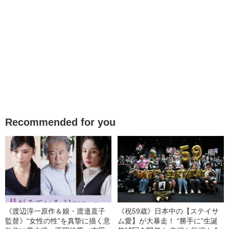
Recommended for you
《渡辺淳一原作＆娘・渡邉直子
《祝59歳》日本中の【ステイサ
監督》“女性の性”を真摯に描く意
ム愛】が大暴走！ “勝手に”生誕