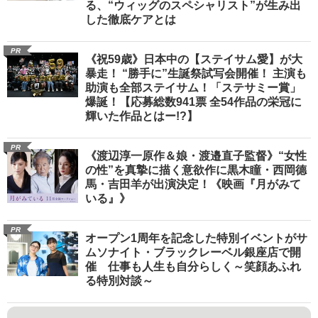
る、“ウィッグのスペシャリスト”が生み出
した徹底ケアとは
PR
《祝59歳》日本中の【ステイサム愛】が大
暴走！ “勝手に”生誕祭試写会開催！ 主演も
助演も全部ステイサム！「ステサミー賞」
爆誕！【応募総数941票 全54作品の栄冠に
輝いた作品とはー!?】
PR
《渡辺淳一原作＆娘・渡邉直子監督》“女性
の性”を真摯に描く意欲作に黒木瞳・西岡德
馬・吉田羊が出演決定！《映画『月がみて
いる』》
PR
オープン1周年を記念した特別イベントがサ
ムソナイト・ブラックレーベル銀座店で開
催 仕事も人生も自分らしく～笑顔あふれ
る特別対談～