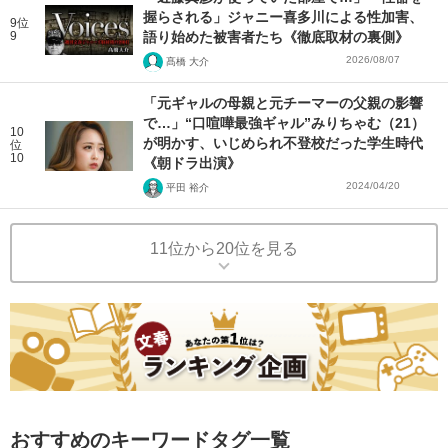
握らされる」ジャニー喜多川による性加害、
9位
9
語り始めた被害者たち《徹底取材の裏側》
2026/08/07
髙橋 大介
「元ギャルの母親と元チーマーの父親の影響
で…」“口喧嘩最強ギャル”みりちゃむ（21）
10
が明かす、いじめられ不登校だった学生時代
位
10
《朝ドラ出演》
2024/04/20
平田 裕介
11位から20位を見る
おすすめのキーワードタグ一覧