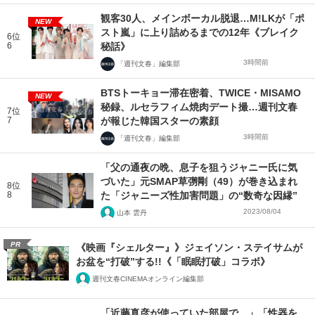
観客30人、メインボーカル脱退…M!LKが「ポ
NEW
スト嵐」に上り詰めるまでの12年《ブレイク
6位
6
秘話》
3時間前
「週刊文春」編集部
BTSトーキョー滞在密着、TWICE・MISAMO
NEW
秘録、ルセラフィム焼肉デート撮…週刊文春
7位
7
が報じた韓国スターの素顔
3時間前
「週刊文春」編集部
「父の通夜の晩、息子を狙うジャニー氏に気
づいた」元SMAP草彅剛（49）が巻き込まれ
8位
8
た「ジャニーズ性加害問題」の“数奇な因縁”
2023/08/04
山本 雲丹
PR
《映画『シェルター』》ジェイソン・ステイサムが
お盆を“打破”する!!《「眠眠打破」コラボ》
週刊文春CINEMAオンライン編集部
「近藤真彦が使っていた部屋で…」「性器を