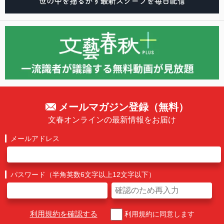
メールマガジン登録（無料）
文春オンラインの最新情報をお届け
メールアドレス
パスワード（半角英数6文字以上12文字以下）
利用規約を確認する
利用規約に同意します