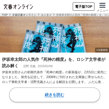
電子版TOP
メニュー
TOP
文春読書オンライン
エンタメ
伊坂幸太郎の人気作『死神の精度』を、ロ
伊坂幸太郎の人気作『死神の精度』を、ロシア文学者が
読み解く
沼野 充義
2025/02/06
伊坂幸太郎さんの初期代表作『死神の精度』の新装版が、2月5日に発売に
なりました。発売を記念して、2008年に刊行された文庫版に寄せられた、
ロシア東欧文学者・沼野充義さんによる解説を公開します。 ふだん推理
小説をあま…
続きを読む