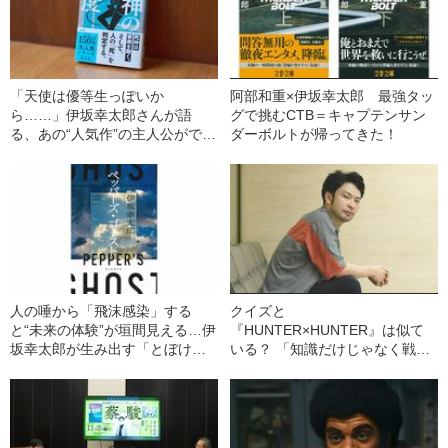
「天使は優等生っぽいか
阿部和重×伊坂幸太郎 最強タッ
ら……」伊坂幸太郎さんが語
グで挑むCTB＝キャプテンサン
る、あの“人気作”の主人公ができ
ダーボルトが帰ってきた！
るまで
人の唾から「飛沫感染」する
クイズと
と“未来の体験”が垣間見える…伊
『HUNTER×HUNTER』は似て
坂幸太郎が生み出す「とぼけ
いる？ 「知識だけじゃなく戦略
た」味わい
も必要」SF作家・小川哲が語っ
た“深すぎるクイズ論”