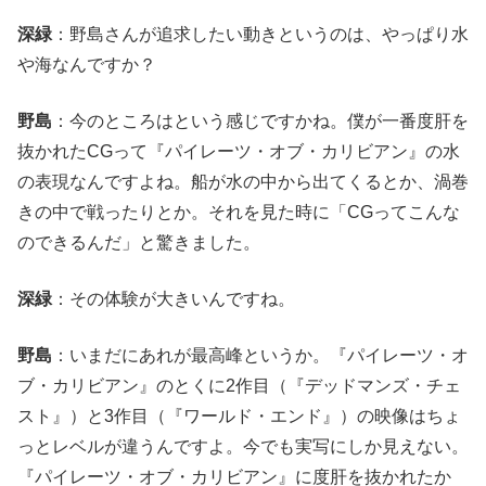
深緑
：野島さんが追求したい動きというのは、やっぱり水
や海なんですか？
野島
：今のところはという感じですかね。僕が一番度肝を
抜かれたCGって『パイレーツ・オブ・カリビアン』の水
の表現なんですよね。船が水の中から出てくるとか、渦巻
きの中で戦ったりとか。それを見た時に「CGってこんな
のできるんだ」と驚きました。
深緑
：その体験が大きいんですね。
野島
：いまだにあれが最高峰というか。『パイレーツ・オ
ブ・カリビアン』のとくに2作目（『デッドマンズ・チェ
スト』）と3作目（『ワールド・エンド』）の映像はちょ
っとレベルが違うんですよ。今でも実写にしか見えない。
『パイレーツ・オブ・カリビアン』に度肝を抜かれたか