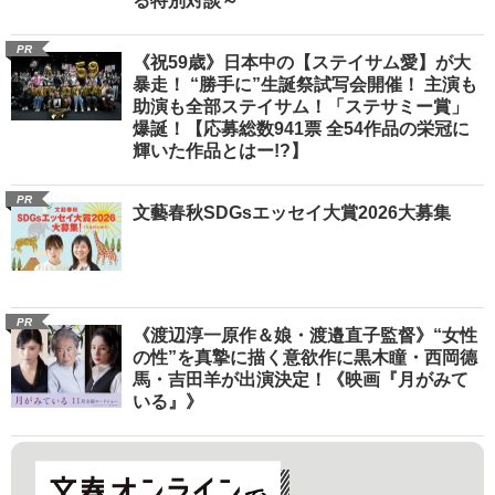
る特別対談～
PR
《祝59歳》日本中の【ステイサム愛】が大
暴走！ “勝手に”生誕祭試写会開催！ 主演も
助演も全部ステイサム！「ステサミー賞」
爆誕！【応募総数941票 全54作品の栄冠に
輝いた作品とはー!?】
PR
文藝春秋SDGsエッセイ大賞2026大募集
PR
《渡辺淳一原作＆娘・渡邉直子監督》“女性
の性”を真摯に描く意欲作に黒木瞳・西岡德
馬・吉田羊が出演決定！《映画『月がみて
いる』》