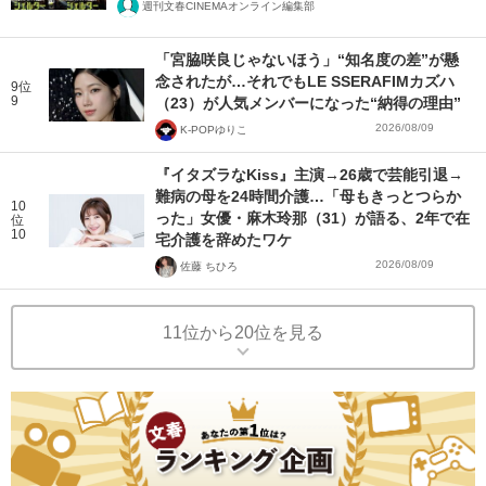
週刊文春CINEMAオンライン編集部
「宮脇咲良じゃないほう」“知名度の差”が懸
念されたが…それでもLE SSERAFIMカズハ
9位
9
（23）が人気メンバーになった“納得の理由”
2026/08/09
K-POPゆりこ
『イタズラなKiss』主演→26歳で芸能引退→
難病の母を24時間介護…「母もきっとつらか
10
った」女優・麻木玲那（31）が語る、2年で在
位
10
宅介護を辞めたワケ
2026/08/09
佐藤 ちひろ
11位から20位を見る