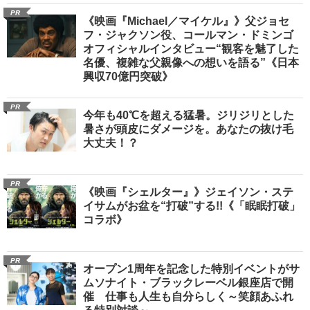
PR
《映画『Michael／マイケル』》父ジョセ
フ・ジャクソン役、コールマン・ドミンゴ
オフィシャルインタビュー“観客を魅了した
名優、複雑な父親像への想いを語る”《日本
興収70億円突破》
PR
今年も40℃を超える猛暑。ジリジリとした
暑さが頭皮にダメージを。あなたの抜け毛
大丈夫！？
PR
《映画『シェルター』》ジェイソン・ステ
イサムがお盆を“打破”する!!《「眠眠打破」
コラボ》
PR
オープン1周年を記念した特別イベントがサ
ムソナイト・ブラックレーベル銀座店で開
催 仕事も人生も自分らしく～笑顔あふれ