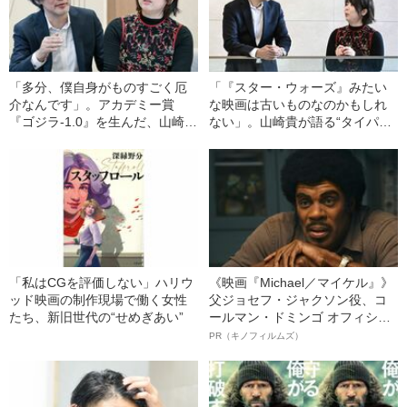
「多分、僕自身がものすごく厄
「『スター・ウォーズ』みたい
介なんです」。アカデミー賞
な映画は古いものなのかもしれ
『ゴジラ-1.0』を生んだ、山崎貴
ない」。山崎貴が語る“タイパ世
流チーム作りとは!?
代”との向き合い方
「私はCGを評価しない」ハリウ
《映画『Michael／マイケル』》
ッド映画の制作現場で働く女性
父ジョセフ・ジャクソン役、コ
たち、新旧世代の“せめぎあい”
ールマン・ドミンゴ オフィシャ
ルインタビュー“観客を魅了した
PR（キノフィルムズ）
名優、複雑な父親像への想いを
語る”《日本興収70億円突破》