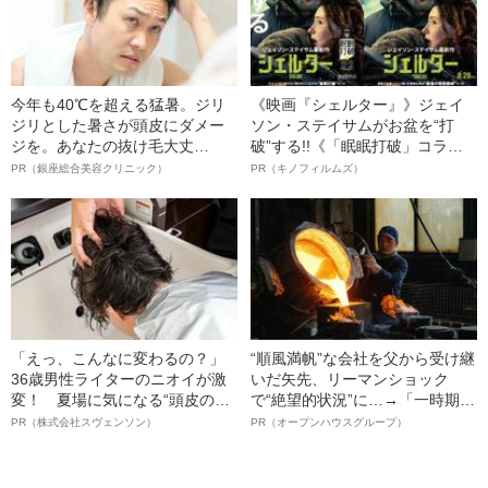
今年も40℃を超える猛暑。ジリ
《映画『シェルター』》ジェイ
ジリとした暑さが頭皮にダメー
ソン・ステイサムがお盆を“打
ジを。あなたの抜け毛大丈
破”する!!《「眠眠打破」コラ
夫！？
ボ》
PR（銀座総合美容クリニック）
PR（キノフィルムズ）
「えっ、こんなに変わるの？」
“順風満帆”な会社を父から受け継
36歳男性ライターのニオイが激
いだ矢先、リーマンショック
変！ 夏場に気になる“頭皮のニ
で“絶望的状況”に…→「一時期は
オイ”や“ベタつき”を解消す
納品3年待ち」のヒット商品を生
PR（株式会社スヴェンソン）
PR（オープンハウスグループ）
る、“ウィッグのスペシャリス
んで危機を脱した四代目社長が
ト”が生み出した徹底ケアとは
明かす、“逆転の戦術”