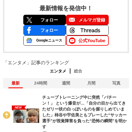
最新情報を発信中！
フォロー
メルマガ登録
フォロー
公式YouTube
Googleニュース
「エンタメ」記事のランキング
エンタメ
総合
最新
24時間
週間
月間
写真
チューブトレーニング中に突然「バチー
ン！」 という爆音が…「自分の目から出てき
NEW
たゼリー状の白っぽいものを握りしめていま
した」柿谷や宇佐美ともプレーした“サッカー
選手”が視覚障害を負った“恐怖の瞬間”を明か
す