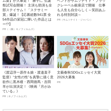
ム愛】が大暴走！ “勝手に”生誕
ベントがサムソナイト・ブラッ
祭試写会開催！ 主演も助演も全
クレーベル銀座店で開催 仕事
部ステイサム！「ステサミー
も人生も自分らしく～笑顔あふ
賞」爆誕！【応募総数941票 全
れる特別対談～
54作品の栄冠に輝いた作品とは
PR（サムソナイト・ジャパン）
ー!?】
PR（（株）キノフィルムズ）
《渡辺淳一原作＆娘・渡邉直子
文藝春秋SDGsエッセイ大賞
監督》“女性の性”を真摯に描く意
2026大募集
欲作に黒木瞳・西岡德馬・吉田
PR
羊が出演決定！《映画『月がみ
ている』》
PR（キノフィルムズ）