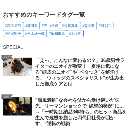
おすすめのキーワードタグ一覧
#高市早苗
#藤田晋
#三山凌輝
#後藤真希
#森岡毅
#城彰二
#松田聖子
#玉木雄一郎
#亀和田武
#池上彰
SPECIAL
PR
「えっ、こんなに変わるの？」36歳男性ラ
イターのニオイが激変！ 夏場に気にな
る“頭皮のニオイ”や“ベタつき”を解消す
る、“ウィッグのスペシャリスト”が生み出
した徹底ケアとは
PR
“順風満帆”な会社を父から受け継いだ矢
先、リーマンショックで“絶望的状況”に…
→「一時期は納品3年待ち」のヒット商品を
生んで危機を脱した四代目社長が明か
す、“逆転の戦術”