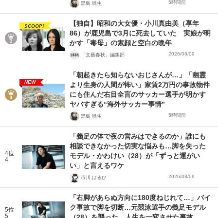
5時間前
黒島 暁生
【独自】昭和の大女優・小川真由美（享年
SCOOP!
86）が鹿児島で3月に死去していた 実娘が明
かす「毒母」の素顔と空白の晩年
2026/08/09
「文藝春秋」編集部
「朝起きたら知らないおじさんが…」「幽霊
NEW
より生身の人間が怖い」家賃2万円の事故物件
にも住んだ右目全盲のサッカー選手が明かす
ヤバすぎる“海外サッカー事情”
5時間前
黒島 暁生
「義足の体で夜の営みはできるのか」誰にも
相談できなかった切実な悩みも…脚を失った
4位
モデル・かわけい（28）が「ずっと運がい
4
い」と言えるワケ
2026/08/09
市川 はるひ
「右脚があらぬ方向に180度ねじれて…」バイ
ク事故で脚を切断…元競泳選手の義足モデル
5位
5
（28）を襲った、人生を一変させた事故