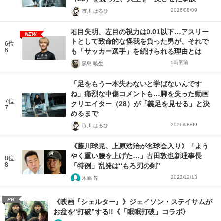
2026/08/09
市川 はるひ
右目失明、左目の視力は0.01以下…アスリー
NEW
トとして致命的な怪我を負った男が、それで
6位
6
も「サッカー選手」を続けられる理由とは
5時間前
黒島 暁生
「足をもう一本失わないと学ばないんです
ね」痛烈な中傷コメントも…脚を失った動画
7位
クリエイター（28）が「義足を見せる」と決
7
めるまで
2026/08/09
市川 はるひ
《藤川球児、上原浩治が名球会入り》「よう
やく重い腰を上げた…」古田敦也新理事長
8位
8
「特例」乱発は“もろ刃の剣”
2022/12/13
木嶋 昇
PR
《映画『シェルター』》ジェイソン・ステイサムが
お盆を“打破”する!!《「眠眠打破」コラボ》