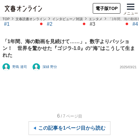
電子版TOP
メニュー
TOP
文春読書オンライン
インタビュー／対談
エンタメ
「1年間、海の動画
#1
#2
#3
#4
「1年間、海の動画を見続けて……」。数字よりパッショ
ン！ 世界を驚かせた『ゴジラ-1.0』の“海”はこうして生ま
れた
野島 達司
深緑 野分
2025/03/21
6
/7
ページ目
この記事を1ページ目から読む