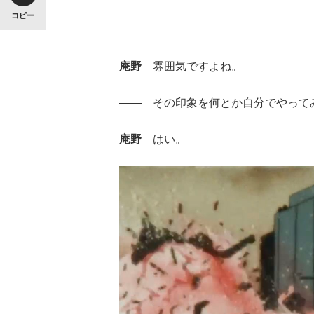
コピー
庵野
雰囲気ですよね。
―― その印象を何とか自分でやって
「90%は失敗する。でも…」本田圭佑が初め
庵野
はい。