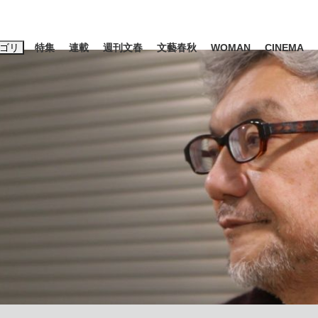
ゴリ
特集
連載
週刊文春
文藝春秋
WOMAN
CINEMA
キーワード入力
ス
エンタメ
ライフ
ビジネス
ーワードタグ一覧
山凌輝
#高市早苗
#後藤真希
#森岡毅
#城彰二
#内田有紀
#亀和田武
時価総額が一時トヨタ超え...
日本生まれの