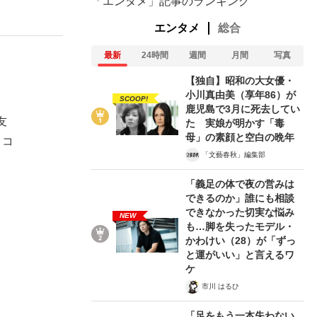
「エンタメ」記事のランキング
エンタメ
総合
最新
24時間
週間
月間
写真
【独自】昭和の大女優・
小川真由美（享年86）が
SCOOP!
鹿児島で3月に死去してい
友
た 実娘が明かす「毒
母」の素顔と空白の晩年
、コ
「文藝春秋」編集部
「義足の体で夜の営みは
できるのか」誰にも相談
できなかった切実な悩み
NEW
も…脚を失ったモデル・
かわけい（28）が「ずっ
と運がいい」と言えるワ
在記》RM→渋谷で飲み会、JIN→伊豆の...
ケ
市川 はるひ
「足をもう一本失わない