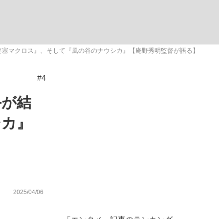
む将棋
要塞マクロス』、そして『風の谷のナウシカ』【庵野秀明監督が語る】
#4
手が結
シカ』
2025/04/06