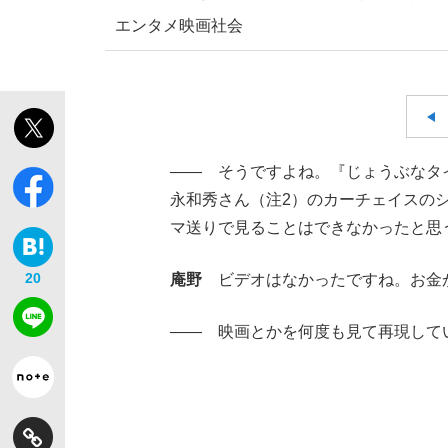
エンタメ
映画
社会
【独自】昭和の大女優・小川真由美（享年86）
―― そうですよね。『じょうぶなタ
永和秀さん（注2）のカーチェイスの
マ送りで見ることはできなかったと思
20
庵野
ビデオはなかったですね。お金
―― 映画とかを何度も見て再現して
《VIVANT》頼れる相棒・ドラムが認めた“