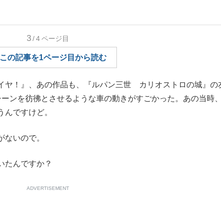
もっと見る
3
/4
ページ目
この記事を1ページ目から読む
が鹿児島で3月に死去し...
イヤ！』、あの作品も、『ルパン三世 カリオストロの城』の
シーンを彷彿とさせるような車の動きがすごかった。あの当時
うんですけど。
がないので。
いたんですか？
照ノ富士に激怒され...
《BTS厳戒トーキョー滞
ADVERTISEMENT