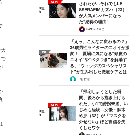
ら
NEW
されたが…それでもLE
8位
SSERAFIMカズハ（23）
8
が人気メンバーになっ
た“納得の理由”
テ
K-POPゆりこ
「えっ、こんなに変わるの？」
36歳男性ライターのニオイが激
形大
PR
変！ 夏場に気になる“頭皮の
ロで
ニオイ”や“ベタつき”を解消す
る、“ウィッグのスペシャリス
が
ト”が生み出した徹底ケアとは
二瓶 仁志
か
「帰宅しようとした瞬
間、後ろから抱き上げら
真
れた」小1で誘拐未遂、い
NEW
じめも経験…女優・麻木
9位
9
玲那（32）が「マスクを
外せない」ほど自信を失
は
くしたワケ