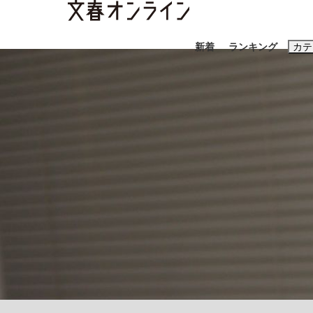
新着
ランキング
カテ
スクープ
ニュー
おすすめのキ
#藤田晋
#三
#玉木雄一郎
「キオクシアの投資の桁は一つ多くてもいい」
終戦から81年