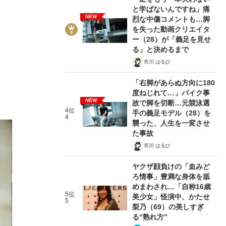
と学ばないんですね」痛
NEW
烈な中傷コメントも…脚
を失った動画クリエイタ
ー（28）が「義足を見せ
る」と決めるまで
市川 はるひ
「右脚があらぬ方向に180
度ねじれて…」バイク事
NEW
故で脚を切断…元競泳選
4位
手の義足モデル（28）を
4
襲った、人生を一変させ
た事故
市川 はるひ
ヤクザ顔負けの「血みど
ろ情事」豊満な身体を舐
めまわされ…「自称16歳
5位
美少女」怪演中、かたせ
5
梨乃（69）の美しすぎ
る“熟れ方”