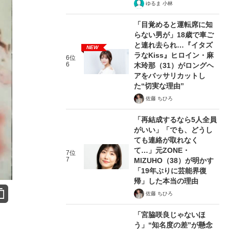
ゆるま 小林
「目覚めると運転席に知
らない男が」18歳で車ご
と連れ去られ…『イタズ
NEW
ラなKiss』ヒロイン・麻
6位
6
木玲那（31）がロングヘ
アをバッサリカットし
た“切実な理由”
佐藤 ちひろ
「再結成するなら5人全員
がいい」「でも、どうし
ても連絡が取れなく
て…」元ZONE・
7位
7
MIZUHO（38）が明かす
「19年ぶりに芸能界復
帰」した本当の理由
佐藤 ちひろ
「宮脇咲良じゃないほ
う」“知名度の差”が懸念