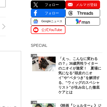
フォロー
メルマガ登録
フォロー
Googleニュース
公式YouTube
SPECIAL
PR
「えっ、こんなに変わる
の？」36歳男性ライター
のニオイが激変！ 夏場に
気になる“頭皮のニオ
イ”や“ベタつき”を解消す
る、“ウィッグのスペシャ
リスト”が生み出した徹底
ケアとは
PR
《映画『シェルター』》ジ