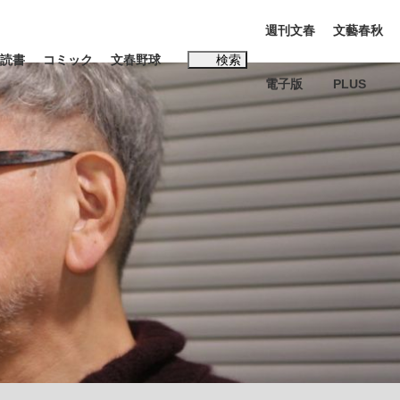
週刊文春
文藝春秋
読書
コミック
文春野球
検索
電子版
PLUS
インタビュー
読書
#松田聖子
K-POPアイドルたち