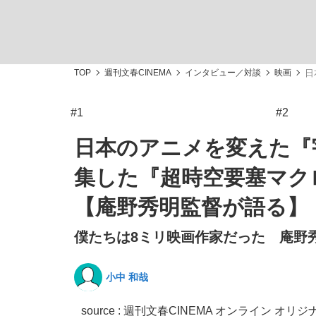
TOP
週刊文春CINEMA
インタビュー／対談
映画
日
#1
#2
私のあのとき、私のいま
日本のアニメを変えた『
集した『超時空要塞マク
【庵野秀明監督が語る】
僕たちは8ミリ映画作家だった 庵野秀
小中 和哉
キングの誕生を、目撃せよ。
source : 週刊文春CINEMA オンライン オリジ