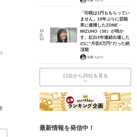
佐藤 ちひろ
「印税は1円ももらってい
ません」19年ぶりに芸能
界に復帰したZONE・
10
MIZUHO（38）が明か
位
す、紅白3年連続出場した
10
のに“月収8万円”だった絶
頂期
っ
佐藤 ちひろ
11位から20位を見る
学
最新情報を発信中！