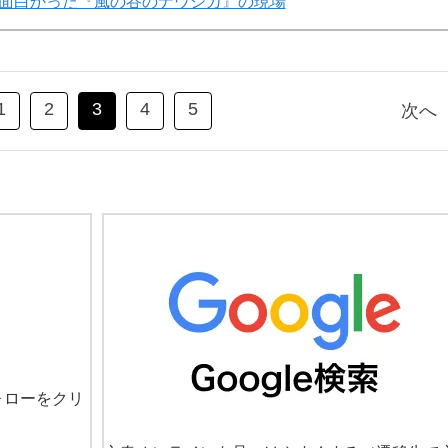
面白かった『風の谷のナウシカ』の現場
1
2
3
4
5
次へ
ォローをクリ