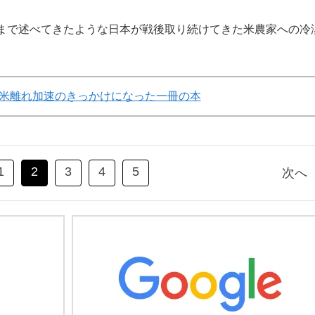
まで述べてきたような日本が戦後取り続けてきた米農家への冷
米離れ加速のきっかけになった一冊の本
1
2
3
4
5
次へ