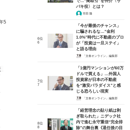
で…“闇取引”を仲介〈サ
バキ役〉とは？
市田 隆
年5
「今が最後のチャンス」
に騙されるな…“金利
1.0%”時代に不動産のプロ
6位
6
が「投資は一旦ステイ」
と語る理由
「文春オンライン」編集部
「1億円マンションが60万
ドルで買える」…外国人
投資家が日本の不動産
7位
7
を“激安パラダイス”と感
じる恐ろしい現実
「文春オンライン」編集部
「経営理念の貼り紙は剥
ぎ取られた」ニデック社
内で進む永守重信“完全排
8位
8
除”の舞台裏《退任後の目