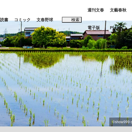
週刊文春
文藝春秋
読書
コミック
文春野球
検索
電子版
PLUS
インタビュー
読書
#松田聖子
む将棋
BC日本代表“敗戦”の真実 選手が明かす...