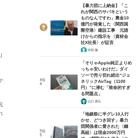
【暴力団に上納金】「こ
れが関西のサバキという
ものなんですわ」裏金10
億円が発覚した〈関西国
際空港〉建設工事 元請
けからの指示を〈資材会
社X社長〉が証言
市田 隆
り
「そりゃApple純正よりめ
っちゃ安いわけだ」ダイ
ソーで売り切れ続出“ジェ
か
4位
ネリックAirTag（1100
4
円）”に潜む「致命的すぎ
。
る問題点」
山口 真弘
元
れ
「地鎮祭に半グレ10人行
かせ、どつき回す」暴力
団関係者に脅された〈錢
5位
髙組〉は現金2000万円
5