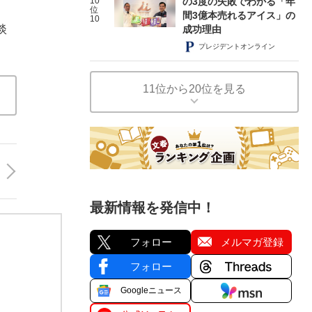
10
の3度の失敗でわかる「年
位
間3億本売れるアイス」の
10
淡
成功理由
プレジデントオンライン
11位から20位を見る
最新情報を発信中！
フォロー
メルマガ登録
フォロー
Googleニュース