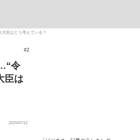
ない資産運用のすべて
農水大臣はどう考えている？
#2
が悲しい」『北の国から』倉本聰氏（91...
…“令
大臣は
2025/07/12