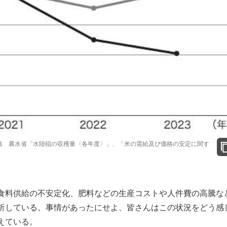
典 農水省「水陸稲の収穫量〈各年度〉」、「米の需給及び価格の安定に関す
食料供給の不安定化、肥料などの生産コストや人件費の高騰な
析している。事情があったにせよ、皆さんはこの状況をどう感
えている。