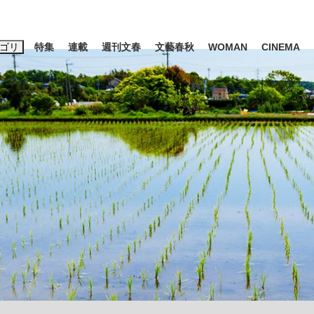
ゴリ
特集
連載
週刊文春
文藝春秋
WOMAN
CINEMA
キーワード入力
ス
エンタメ
ライフ
ビジネス
ーワードタグ一覧
山凌輝
#高市早苗
#後藤真希
#森岡毅
#城彰二
#内田有紀
観る将棋、読
#亀和田武
て明かした日本代表監督に...
「最悪の空気のまま解散」W