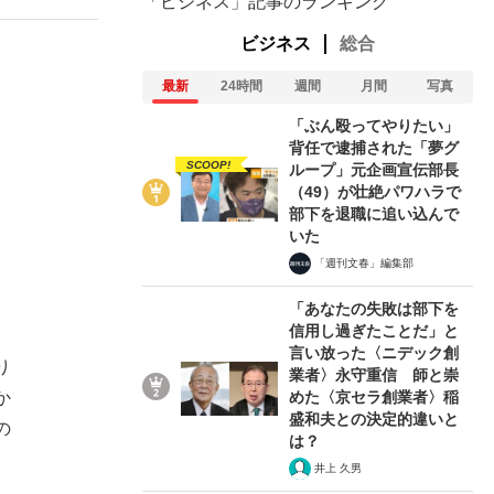
「ビジネス」記事のランキング
ビジネス
総合
最新
24時間
週間
月間
写真
「ぶん殴ってやりたい」
背任で逮捕された「夢グ
SCOOP!
ループ」元企画宣伝部長
（49）が壮絶パワハラで
部下を退職に追い込んで
、
いた
「週刊文春」編集部
「あなたの失敗は部下を
信用し過ぎたことだ」と
言い放った〈ニデック創
り
業者〉永守重信 師と崇
めた〈京セラ創業者〉稲
か
盛和夫との決定的違いと
の
は？
井上 久男