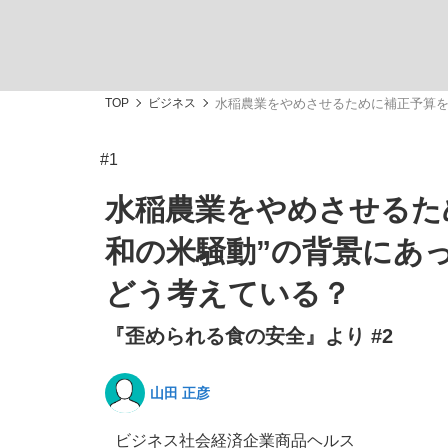
TOP
ビジネス
水稲農業をやめさせるために補正予算を「
#1
「敗因分析は一切聞かれなかった」侍ジャパン選
キングの誕生を、目撃せよ。
水稲農業をやめさせるため
和の米騒動”の背景にあ
どう考えている？
『歪められる食の安全』より #2
the Style
山田 正彦
「目標達成できなかったからと言って…」サッ
ビジネス
社会
経済
企業
商品
ヘルス