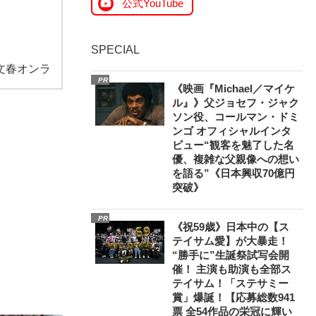
公式YouTube
SPECIAL
文春オンラ
PR
《映画『Michael／マイケ
ル』》父ジョセフ・ジャク
ソン役、コールマン・ドミ
ンゴ オフィシャルインタ
ビュー“観客を魅了した名
優、複雑な父親像への想い
を語る”《日本興収70億円
突破》
PR
《祝59歳》日本中の【ス
テイサム愛】が大暴走！
“勝手に”生誕祭試写会開
催！ 主演も助演も全部ス
テイサム！「ステサミー
賞」爆誕！【応募総数941
票 全54作品の栄冠に輝い