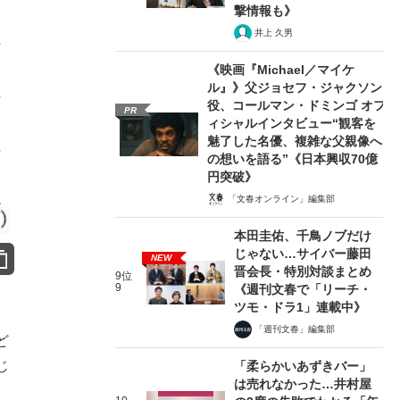
撃情報も》
井上 久男
《映画『Michael／マイケ
ル』》父ジョセフ・ジャクソン
役、コールマン・ドミンゴ オフ
PR
ィシャルインタビュー“観客を
魅了した名優、複雑な父親像へ
の想いを語る”《日本興収70億
円突破》
「文春オンライン」編集部
本田圭佑、千鳥ノブだけ
じゃない…サイバー藤田
NEW
晋会長・特別対談まとめ
9位
9
《週刊文春で「リーチ・
ツモ・ドラ1」連載中》
「週刊文春」編集部
ど
じ
「柔らかいあずきバー」
は売れなかった…井村屋