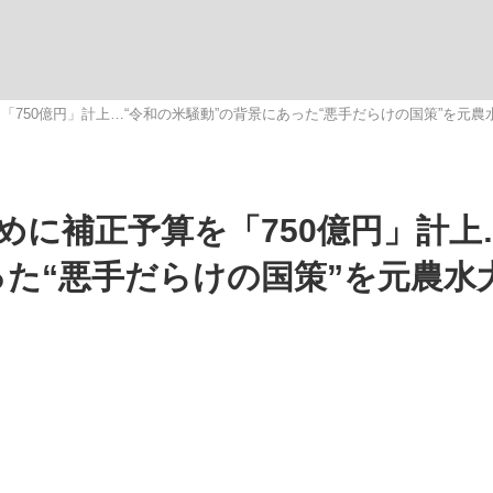
いまさら聞け
750億円」計上…“令和の米騒動”の背景にあった“悪手だらけの国策”を元
手が証言した“NPB聞...
「クマが悪者扱いされているの
に補正予算を「750億円」計上
った“悪手だらけの国策”を元農水
もっと見る
カー日本代表・森保一監督...