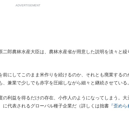
ADVERTISEMENT
原二郎農林水産大臣は、農林水産省が用意した説明を淡々と繰
を前にしてこのまま米作りを続けるのか、それとも廃業するの
も、兼業で少しでも赤字を圧縮しながら細々と継続させている
度の利益を得るだけの存在、小作人のようになってしまう。大
）に代表されるグローバル種子企業だ（詳しくは拙書
『歪めら