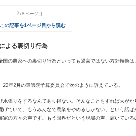
もっと見る
2
/5
ページ目
この記事を1ページ目から読む
による裏切り行為
全国の農家への裏切り行為といっても過言ではない方針転換は
。
22年2月の衆議院予算委員会で次のように訴えている。
び水張りをするなんてあり得ない。そんなことをすれば大がか
鹿げていて、もうみんなで農業をやめるしかない、という話ば
農家の方々の声です。もう限界だという現場の声、届いている