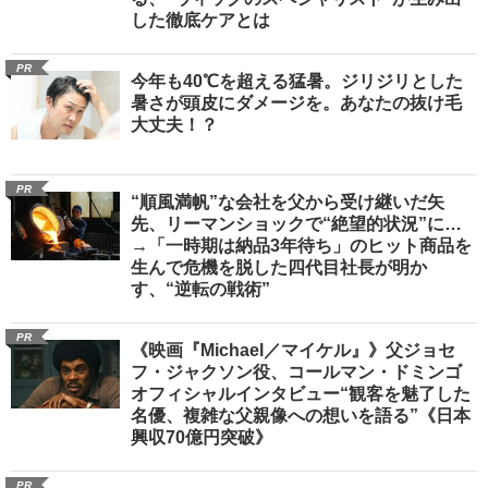
した徹底ケアとは
PR
今年も40℃を超える猛暑。ジリジリとした
暑さが頭皮にダメージを。あなたの抜け毛
大丈夫！？
PR
“順風満帆”な会社を父から受け継いだ矢
先、リーマンショックで“絶望的状況”に…
→「一時期は納品3年待ち」のヒット商品を
生んで危機を脱した四代目社長が明か
す、“逆転の戦術”
PR
《映画『Michael／マイケル』》父ジョセ
フ・ジャクソン役、コールマン・ドミンゴ
オフィシャルインタビュー“観客を魅了した
名優、複雑な父親像への想いを語る”《日本
興収70億円突破》
PR