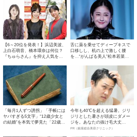
【6～20位を発表！】浜辺美波、
舌に薬を乗せてディープキスで
上白石萌音、橋本環奈は何位？
口移しし、机の上で激しく腰
『ちゅらさん』を抑え人気を集
を…“がんばる美人”松本若菜
めた30代女優も…〈あなたが選
（40）の飾らない女優人生
ぶ朝ドラヒロイン〉
「毎月1人ずつ誘拐」「手帳には
今年も40℃を超える猛暑。ジリ
ヤバすぎる5文字」“12歳少女と
ジリとした暑さが頭皮にダメー
の結婚”を本気で夢見た「22歳男
ジを。あなたの抜け毛大丈
の末路」（昭和21年の事件）
夫！？
PR（銀座総合美容クリニック）