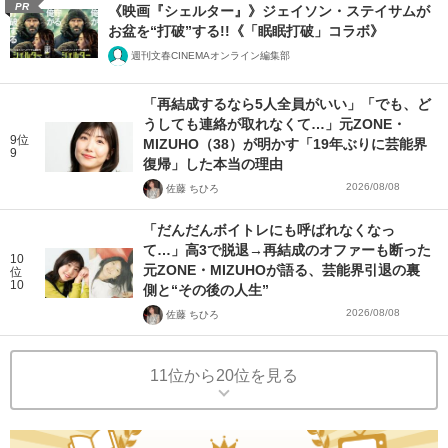
PR
《映画『シェルター』》ジェイソン・ステイサムが
お盆を“打破”する!!《「眠眠打破」コラボ》
週刊文春CINEMAオンライン編集部
「再結成するなら5人全員がいい」「でも、ど
うしても連絡が取れなくて…」元ZONE・
9位
MIZUHO（38）が明かす「19年ぶりに芸能界
9
復帰」した本当の理由
2026/08/08
佐藤 ちひろ
「だんだんボイトレにも呼ばれなくなっ
て…」高3で脱退→再結成のオファーも断った
10
元ZONE・MIZUHOが語る、芸能界引退の裏
位
10
側と“その後の人生”
2026/08/08
佐藤 ちひろ
11位から20位を見る