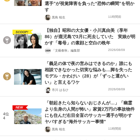
選手”が視覚障害を負った“恐怖の瞬間”を明か
す
11時間前
黒島 暁生
【独自】昭和の大女優・小川真由美（享年
SCOOP!
86）が鹿児島で3月に死去していた 実娘が明
かす「毒母」の素顔と空白の晩年
2026/08/09
「文藝春秋」編集部
「義足の体で夜の営みはできるのか」誰にも
相談できなかった切実な悩みも…脚を失った
モデル・かわけい（28）が「ずっと運がい
い」と言えるワケ
2026/08/09
市川 はるひ
「朝起きたら知らないおじさんが…」「幽霊
NEW
より生身の人間が怖い」家賃2万円の事故物件
4位
にも住んだ右目全盲のサッカー選手が明かす
4
ヤバすぎる“海外サッカー事情”
11時間前
黒島 暁生