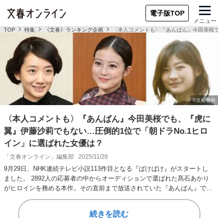
電子版TOP
メニュー
TOP
特集
《文春》ランキング企画
〈本人コメントも〉『あんぱん』今田美桜で
〈本人コメントも〉『あんぱん』今田美桜でも、『虎に
翼』伊藤沙莉でもない…圧倒的1位で「朝ドラNo.1ヒロ
イン」に選ばれた女優は？
「文春オンライン」編集部
2025/11/26
9月29日、NHK連続テレビ小説113作目となる『ばけばけ』がスタートし
ました。 2892人の応募者の中からオーディションで選ばれた髙石あかり
がヒロインを務める本作。その直前まで放送されていた『あんぱん』で
は、今田…
続きを読む