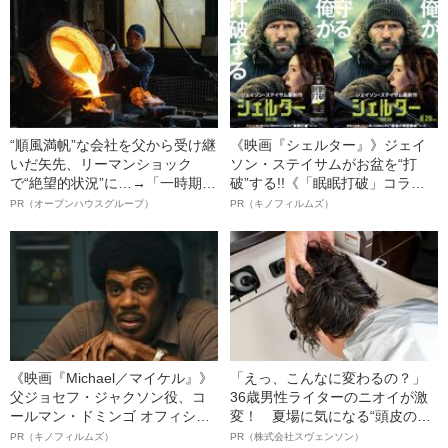
“順風満帆”な会社を父から受け継
《映画『シェルター』》ジェイ
いだ矢先、リーマンショック
ソン・ステイサムがお盆を“打
で“絶望的状況”に…→「一時期は
破”する!!《「眠眠打破」コラ
納品3年待ち」のヒット商品を生
ボ》
PR（オープンハウスグループ）
PR（キノフィルムズ）
んで危機を脱した四代目社長が
明かす、“逆転の戦術”
《映画『Michael／マイケル』》
「えっ、こんなに変わるの？」
父ジョセフ・ジャクソン役、コ
36歳男性ライターのニオイが激
ールマン・ドミンゴ オフィシャ
変！ 夏場に気になる“頭皮のニ
ルインタビュー“観客を魅了した
オイ”や“ベタつき”を解消す
PR（キノフィルムズ）
PR（株式会社スヴェンソン）