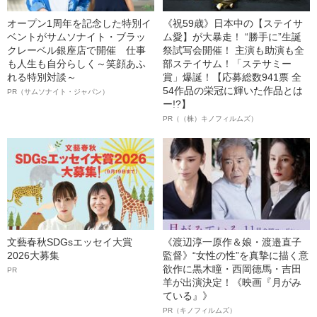
オープン1周年を記念した特別イ
《祝59歳》日本中の【ステイサ
ベントがサムソナイト・ブラッ
ム愛】が大暴走！ “勝手に”生誕
クレーベル銀座店で開催 仕事
祭試写会開催！ 主演も助演も全
も人生も自分らしく～笑顔あふ
部ステイサム！「ステサミー
れる特別対談～
賞」爆誕！【応募総数941票 全
54作品の栄冠に輝いた作品とは
PR（サムソナイト・ジャパン）
ー!?】
PR（（株）キノフィルムズ）
文藝春秋SDGsエッセイ大賞
《渡辺淳一原作＆娘・渡邉直子
2026大募集
監督》“女性の性”を真摯に描く意
欲作に黒木瞳・西岡德馬・吉田
PR
羊が出演決定！《映画『月がみ
ている』》
PR（キノフィルムズ）