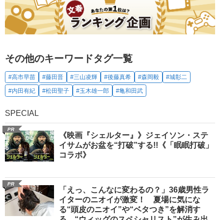
その他のキーワードタグ一覧
#高市早苗
#藤田晋
#三山凌輝
#後藤真希
#森岡毅
#城彰二
#内田有紀
#松田聖子
#玉木雄一郎
#亀和田武
SPECIAL
PR
《映画『シェルター』》ジェイソン・ステ
イサムがお盆を“打破”する!!《「眠眠打破」
コラボ》
PR
「えっ、こんなに変わるの？」36歳男性ラ
イターのニオイが激変！ 夏場に気にな
る“頭皮のニオイ”や“ベタつき”を解消す
る、“ウィッグのスペシャリスト”が生み出