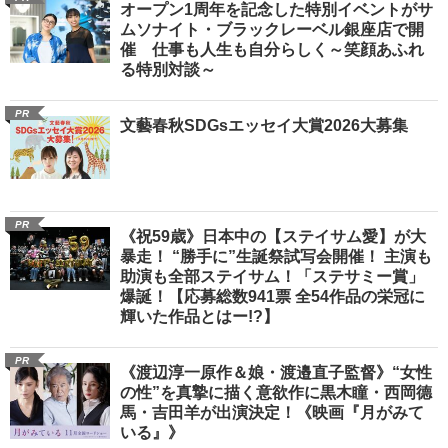
オープン1周年を記念した特別イベントがサ
ムソナイト・ブラックレーベル銀座店で開
催 仕事も人生も自分らしく～笑顔あふれ
る特別対談～
PR
文藝春秋SDGsエッセイ大賞2026大募集
PR
《祝59歳》日本中の【ステイサム愛】が大
暴走！ “勝手に”生誕祭試写会開催！ 主演も
助演も全部ステイサム！「ステサミー賞」
爆誕！【応募総数941票 全54作品の栄冠に
輝いた作品とはー!?】
PR
《渡辺淳一原作＆娘・渡邉直子監督》“女性
の性”を真摯に描く意欲作に黒木瞳・西岡德
馬・吉田羊が出演決定！《映画『月がみて
いる』》