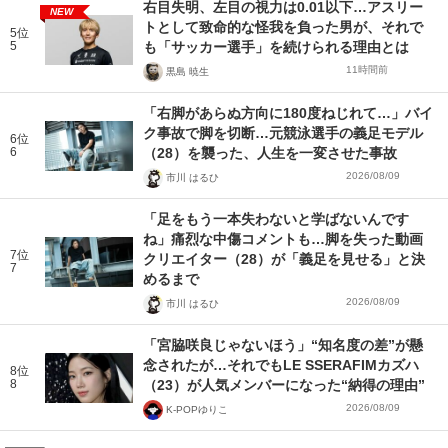
右目失明、左目の視力は0.01以下…アスリー
NEW
トとして致命的な怪我を負った男が、それで
5位
5
も「サッカー選手」を続けられる理由とは
11時間前
黒島 暁生
「右脚があらぬ方向に180度ねじれて…」バイ
ク事故で脚を切断…元競泳選手の義足モデル
6位
6
（28）を襲った、人生を一変させた事故
2026/08/09
市川 はるひ
「足をもう一本失わないと学ばないんです
ね」痛烈な中傷コメントも…脚を失った動画
7位
クリエイター（28）が「義足を見せる」と決
7
めるまで
2026/08/09
市川 はるひ
「宮脇咲良じゃないほう」“知名度の差”が懸
念されたが…それでもLE SSERAFIMカズハ
8位
8
（23）が人気メンバーになった“納得の理由”
2026/08/09
K-POPゆりこ