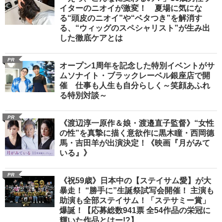
イターのニオイが激変！ 夏場に気にな
る“頭皮のニオイ”や“ベタつき”を解消す
る、“ウィッグのスペシャリスト”が生み出
した徹底ケアとは
PR
オープン1周年を記念した特別イベントがサ
ムソナイト・ブラックレーベル銀座店で開
催 仕事も人生も自分らしく～笑顔あふれ
る特別対談～
PR
《渡辺淳一原作＆娘・渡邉直子監督》“女性
の性”を真摯に描く意欲作に黒木瞳・西岡德
馬・吉田羊が出演決定！《映画『月がみて
いる』》
PR
《祝59歳》日本中の【ステイサム愛】が大
暴走！ “勝手に”生誕祭試写会開催！ 主演も
助演も全部ステイサム！「ステサミー賞」
爆誕！【応募総数941票 全54作品の栄冠に
輝いた作品とはー!?】