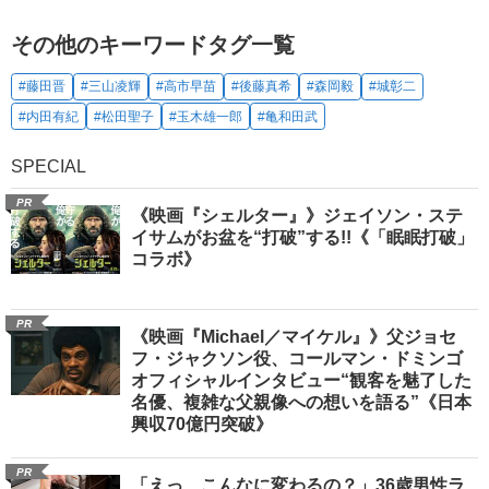
その他のキーワードタグ一覧
#藤田晋
#三山凌輝
#高市早苗
#後藤真希
#森岡毅
#城彰二
#内田有紀
#松田聖子
#玉木雄一郎
#亀和田武
SPECIAL
PR
《映画『シェルター』》ジェイソン・ステ
イサムがお盆を“打破”する!!《「眠眠打破」
コラボ》
PR
《映画『Michael／マイケル』》父ジョセ
フ・ジャクソン役、コールマン・ドミンゴ
オフィシャルインタビュー“観客を魅了した
名優、複雑な父親像への想いを語る”《日本
興収70億円突破》
PR
「えっ、こんなに変わるの？」36歳男性ラ