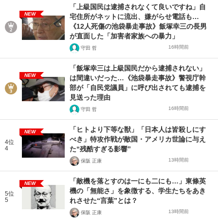
「上級国民は逮捕されなくて良いですね」自
NEW
宅住所がネットに流出、嫌がらせ電話も…
《12人死傷の池袋暴走事故》飯塚幸三の長男
が直面した「加害者家族への暴力」
16時間前
守田 哲
「飯塚幸三は上級国民だから逮捕されない」
NEW
は間違いだった…《池袋暴走事故》警視庁幹
部が「自民党議員」に呼び出されても逮捕を
見送った理由
16時間前
守田 哲
「ヒトより下等な獣」「日本人は皆殺しにす
NEW
べき」特攻作戦が敵国・アメリカ世論に与え
4位
4
た“残酷すぎる影響”
13時間前
保阪 正康
「敵機を落とすのは一にも二にも…」東條英
NEW
機の「無能さ」を象徴する、学生たちをあき
5位
5
れさせた“言葉”とは？
13時間前
保阪 正康