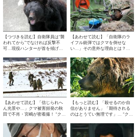
【つづきを読む】自衛隊員は“襲
【あわせて読む】「自衛隊のラ
われてから”でなければ反撃不
イフル銃弾ではクマを倒せな
可…現役ハンターが首を傾げる
い…」その意外な理由とは？
「クマを撃つ」までの高すぎる
現役ハンターの不肖・宮嶋が指
ハードル
摘する“クマ駆除の残酷な背景”
【あわせて読む】「信じられへ
【もっと読む】「殺せるのか自
ん光景や…」クマ被害頻発の秋
信がありません」「期待される
田で不肖・宮嶋が密着撮！ “クマ
のはとうてい無理です」… “クマ
に立ち向かう自衛隊員”の涙なし
被害”に駆り出される自衛隊員が
には見られない勇姿
こぼした納得せざるをえない“本
音”