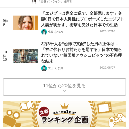
「文春オンライン」編集部
「エジプトは完全に逆で、全部隠します」交
際0日で日本人男性にプロポーズしたエジプト
9位
9
人妻が明かす、衝撃を受けた日本での生活
2023/12/16
小泉 なつみ
3万8千人を“恐怖で支配”した男の正体は…
「神に代わりお前たちを罰する」日本で知ら
10
れていない“韓国版アウシュビッツ”の不条理
位
10
な結末
2026/08/07
大山 くまお
11位から20位を見る