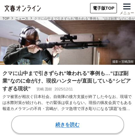
電子版TOP
メニュー
TOP
ニュース
クマに山中まで引きずられ“喰われる”事例も…“ほぼ副業”なのに命
クマに山中まで引きずられ“喰われる”事例も…“ほぼ副
業”なのに命がけ、現役ハンターが直面している“シビア
すぎる現状”
宮嶋 茂樹
2025/12/11
クマ被害が相次ぐ日本社会。自衛隊の後方支援が終了した今なお、現場で
は水際対策が続けられ、その緊張は収まらない。現役の猟友会員でもある
報道カメラマンの不肖・宮嶋が、クマ急増で浮き彫りになる“課題”を指弾
する。（全4回…
続きを読む