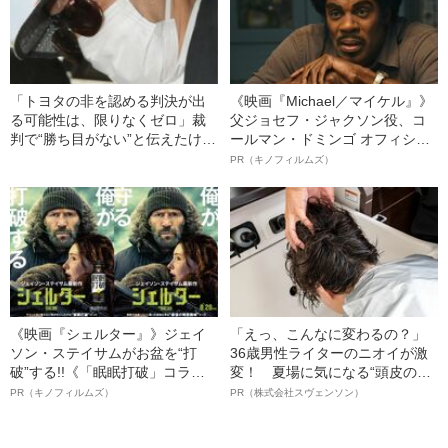
「トヨタの非を認める判決が出
《映画『Michael／マイケル』》
る可能性は、限りなくゼロ」裁
父ジョセフ・ジャクソン役、コ
判で“勝ち目がない”と伝えたけれ
ールマン・ドミンゴ オフィシャ
ど…《池袋暴走事故》父・飯塚
ルインタビュー“観客を魅了した
PR（キノフィルムズ）
幸三を説得できなかった「長男
名優、複雑な父親像への想いを
の葛藤」
語る”《日本興収70億円突破》
《映画『シェルター』》ジェイ
「えっ、こんなに変わるの？」
ソン・ステイサムがお盆を“打
36歳男性ライターのニオイが激
破”する!!《「眠眠打破」コラ
変！ 夏場に気になる“頭皮のニ
ボ》
オイ”や“ベタつき”を解消す
PR（キノフィルムズ）
PR（株式会社スヴェンソン）
る、“ウィッグのスペシャリス
ト”が生み出した徹底ケアとは