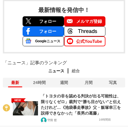
最新情報を発信中！
フォロー
メルマガ登録
フォロー
公式YouTube
Googleニュース
「ニュース」記事のランキング
ニュース
総合
最新
24時間
週間
月間
写真
「トヨタの非を認める判決が出る可能性は、
NEW
限りなくゼロ」裁判で“勝ち目がない”と伝え
たけれど…《池袋暴走事故》父・飯塚幸三を
説得できなかった「長男の葛藤」
16時間前
守田 哲