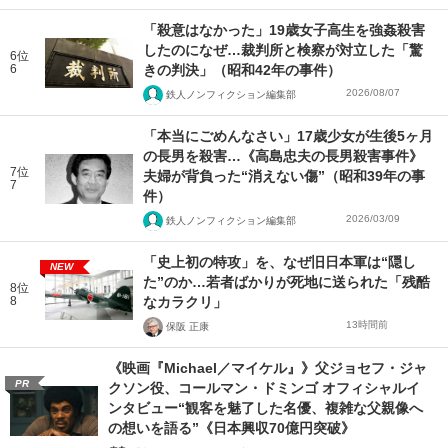
「殺意はなかった」19歳女子高生を強姦殺害
したのになぜ…裁判所と検察が対立した「驚
6位
6
きの判決」（昭和42年の事件）
2026/08/07
鉄人ノンフィクション編集部
「本当にごめんなさい」17歳少女が生後5ヶ月
の長男を殺害…《高島忠夫の長男殺害事件》
7位
夫婦が背負った“消えない傷”（昭和39年の事
7
件）
2026/03/09
鉄人ノンフィクション編集部
「史上初の特攻」を、なぜ旧日本軍は“隠し
NEW
た”のか…若者ばかりが死地に送られた「残酷
8位
8
なカラクリ」
13時間前
保阪 正康
《映画『Michael／マイケル』》父ジョセフ・ジャ
PR
クソン役、コールマン・ドミンゴ オフィシャルイ
ンタビュー“観客を魅了した名優、複雑な父親像へ
の想いを語る”《日本興収70億円突破》