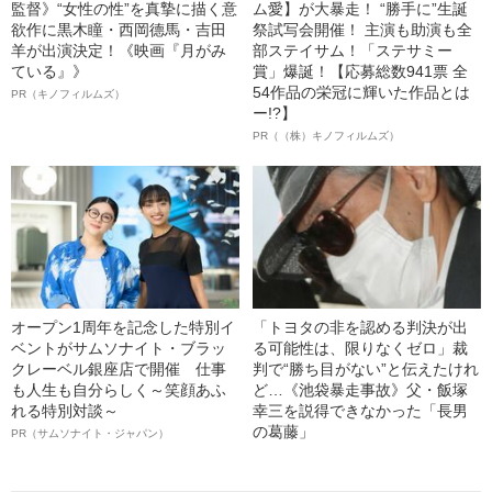
監督》“女性の性”を真摯に描く意
ム愛】が大暴走！ “勝手に”生誕
欲作に黒木瞳・西岡德馬・吉田
祭試写会開催！ 主演も助演も全
羊が出演決定！《映画『月がみ
部ステイサム！「ステサミー
ている』》
賞」爆誕！【応募総数941票 全
54作品の栄冠に輝いた作品とは
PR（キノフィルムズ）
ー!?】
PR（（株）キノフィルムズ）
オープン1周年を記念した特別イ
「トヨタの非を認める判決が出
ベントがサムソナイト・ブラッ
る可能性は、限りなくゼロ」裁
クレーベル銀座店で開催 仕事
判で“勝ち目がない”と伝えたけれ
も人生も自分らしく～笑顔あふ
ど…《池袋暴走事故》父・飯塚
れる特別対談～
幸三を説得できなかった「長男
の葛藤」
PR（サムソナイト・ジャパン）