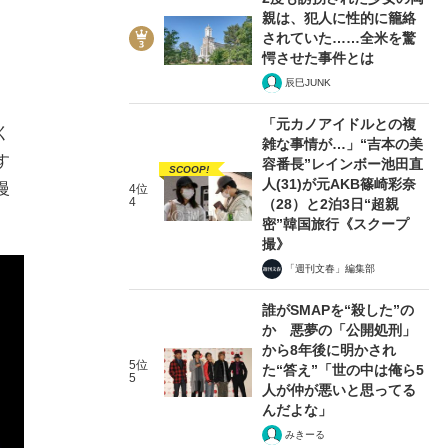
親は、犯人に性的に籠絡
されていた……全米を驚
愕させた事件とは
辰巳JUNK
「元カノアイドルとの複
く
雑な事情が…」“吉本の美
す
容番長”レインボー池田直
SCOOP!
人(31)が元AKB篠崎彩奈
慢
4位
4
（28）と2泊3日“超親
密”韓国旅行《スクープ
撮》
「週刊文春」編集部
誰がSMAPを“殺した”の
か 悪夢の「公開処刑」
から8年後に明かされ
5位
た“答え”「世の中は俺ら5
5
人が仲が悪いと思ってる
んだよな」
みきーる