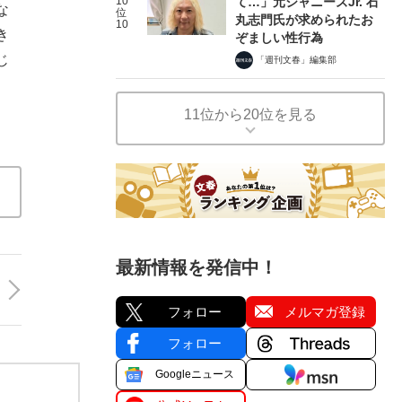
10
て…」元ジャニーズJr. 石
な
位
丸志門氏が求められたお
10
き
ぞましい性行為
じ
「週刊文春」編集部
11位から20位を見る
最新情報を発信中！
フォロー
メルマガ登録
フォロー
Googleニュース