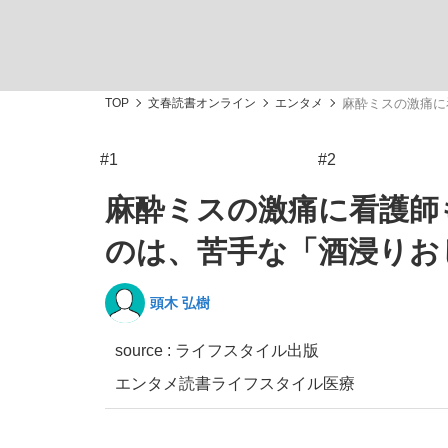
TOP
文春読書オンライン
エンタメ
麻酔ミスの激痛に
#1
#2
「敗因分析は一切聞かれなかった」侍ジャパン選
キングの誕生を、目撃せよ。
麻酔ミスの激痛に看護師
のは、苦手な「酒浸りお
頭木 弘樹
the Style
source : ライフスタイル出版
エンタメ
読書
ライフスタイル
医療
「目標達成できなかったからと言って…」サッ