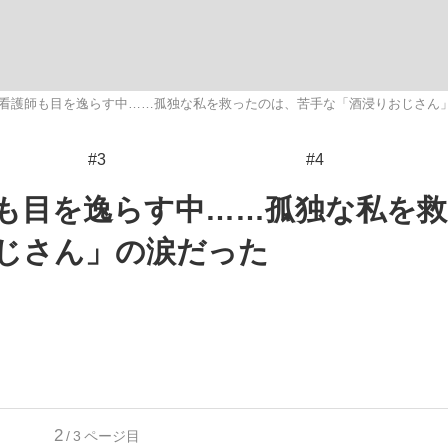
いまさら聞け
看護師も目を逸らす中……孤独な私を救ったのは、苦手な「酒浸りおじさん
#3
#4
手が証言した“NPB聞...
「クマが悪者扱いされているの
も目を逸らす中……孤独な私を
じさん」の涙だった
もっと見る
カー日本代表・森保一監督...
2
/3
ページ目