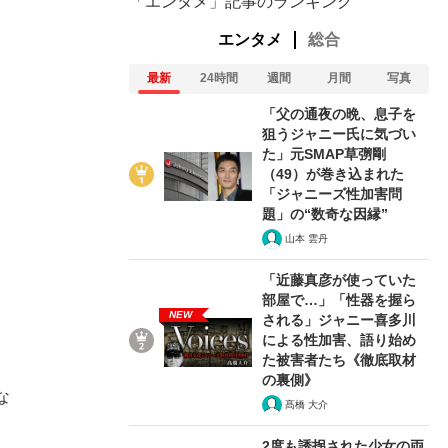
「エンタメ」記事のランキング
エンタメ
総合
最新
24時間
週間
月間
写真
「父の通夜の晩、息子を
狙うジャニー氏に気づい
た」元SMAP草彅剛
（49）が巻き込まれた
「ジャニーズ性加害問
題」の“数奇な因縁”
山本 雲丹
「近藤真彦が使っていた
部屋で…」「性器を握ら
NEW
される」ジャニー喜多川
による性加害、語り始め
た被害者たち《徹底取材
の裏側》
な
髙橋 大介
2度も誘拐された少女の両