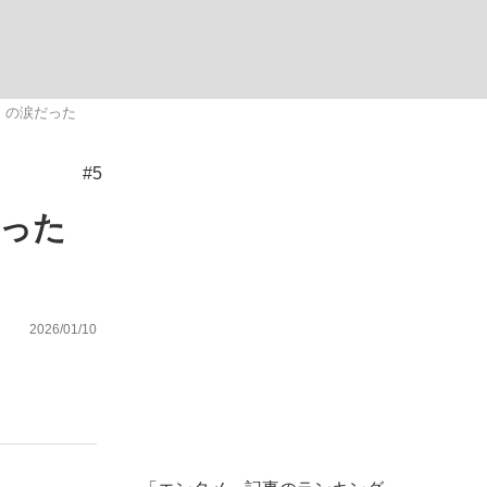
ない資産運用のすべて
」の涙だった
#5
が悲しい」『北の国から』倉本聰氏（91...
救った
2026/01/10