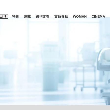
ゴリ
特集
連載
週刊文春
文藝春秋
WOMAN
CINEMA
キーワード入力
ス
エンタメ
ライフ
ビジネス
ーワードタグ一覧
山凌輝
#高市早苗
#後藤真希
#森岡毅
#城彰二
#内田有紀
観る将棋、読
#亀和田武
て明かした日本代表監督に...
「最悪の空気のまま解散」W