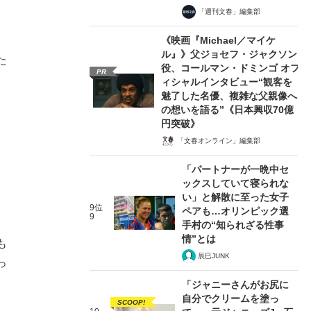
「週刊文春」編集部
《映画『Michael／マイケ
ル』》父ジョセフ・ジャクソン
た
役、コールマン・ドミンゴ オフ
PR
ィシャルインタビュー“観客を
魅了した名優、複雑な父親像へ
の想いを語る”《日本興収70億
円突破》
「文春オンライン」編集部
「パートナーが一晩中セ
ックスしていて寝られな
い」と解散に至った女子
9位
ペアも…オリンピック選
9
手村の“知られざる性事
情”とは
も
辰巳JUNK
っ
「ジャニーさんがお尻に
自分でクリームを塗っ
SCOOP!