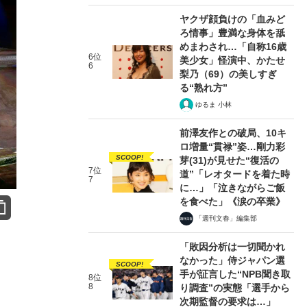
ヤクザ顔負けの「血みど
ろ情事」豊満な身体を舐
めまわされ…「自称16歳
6位
美少女」怪演中、かたせ
6
梨乃（69）の美しすぎ
る“熟れ方”
ゆるま 小林
前澤友作との破局、10キ
ロ増量“貫禄”姿…剛力彩
SCOOP!
芽(31)が見せた“復活の
7位
道”「レオタードを着た時
7
に…」「泣きながらご飯
を食べた」《涙の卒業》
「週刊文春」編集部
「敗因分析は一切聞かれ
なかった」侍ジャパン選
SCOOP!
手が証言した“NPB聞き取
8位
8
り調査”の実態「選手から
次期監督の要求は…」