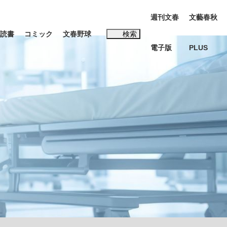
週刊文春
文藝春秋
読書
コミック
文春野球
検索
電子版
PLUS
インタビュー
読書
#松田聖子
む将棋
BC日本代表“敗戦”の真実 選手が明かす...