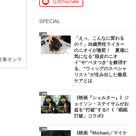
公式YouTube
SPECIAL
PR
「えっ、こんなに変わる
の？」36歳男性ライター
のニオイが激変！ 夏場に
気になる“頭皮のニオ
文春オンラ
イ”や“ベタつき”を解消す
る、“ウィッグのスペシャ
リスト”が生み出した徹底
ケアとは
PR
《映画『シェルター』》ジ
ェイソン・ステイサムがお
盆を“打破”する!!《「眠眠
打破」コラボ》
PR
《映画『Michael／マイケ