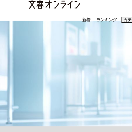
新着
ランキング
カテ
スクープ
ニュー
おすすめのキ
#藤田晋
#三
#玉木雄一郎
「90%は失敗する。でも…」本田圭佑が初め
終戦から81年