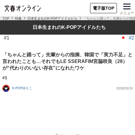
電子版TOP
メニュー
TOP
特集
日本生まれのK-POPアイドルたち
「ちゃんと踊って」先輩からの指摘、
日本生まれのK-POPアイドルたち
#1
#2
「ちゃんと踊って」先輩からの指摘、韓国で「実力不足」と
言われたことも…それでもLE SSERAFIM宮脇咲良（28）
が“代わりのいない存在”になれたワケ
#1
K-POPゆりこ
2026/03/19