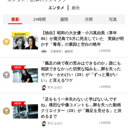
エンタメ
総合
最新
24時間
週間
月間
写真
【独自】昭和の大女優・小川真由美（享年
SCOOP!
86）が鹿児島で3月に死去していた 実娘が明
かす「毒母」の素顔と空白の晩年
12時間前
「文藝春秋」編集部
「義足の体で夜の営みはできるのか」誰にも
NEW
相談できなかった切実な悩みも…脚を失った
モデル・かわけい（28）が「ずっと運がい
い」と言えるワケ
11時間前
市川 はるひ
「足をもう一本失わないと学ばないんです
NEW
ね」痛烈な中傷コメントも…脚を失った動画
クリエイター（28）が「義足を見せる」と決
めるまで
11時間前
市川 はるひ