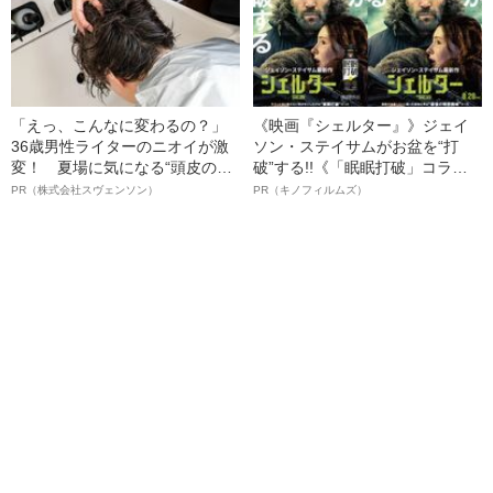
「えっ、こんなに変わるの？」
《映画『シェルター』》ジェイ
36歳男性ライターのニオイが激
ソン・ステイサムがお盆を“打
変！ 夏場に気になる“頭皮のニ
破”する!!《「眠眠打破」コラ
オイ”や“ベタつき”を解消す
ボ》
PR（株式会社スヴェンソン）
PR（キノフィルムズ）
る、“ウィッグのスペシャリス
ト”が生み出した徹底ケアとは