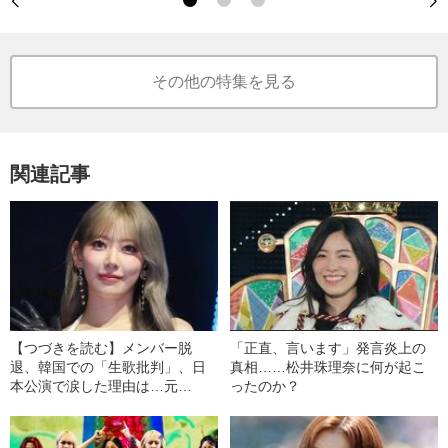
その他の特集を見る
関連記事
【つづきを読む】メンバー脱
「正直、言います」発言炎上の
退、韓国での「生歌批判」、日
真相……松井珠理奈に何が起こ
本公演で涙した理由は…元
ったのか？
HKT48→LE SSERAFIM・宮脇咲
良（28）がトップアイドルにな
るまで