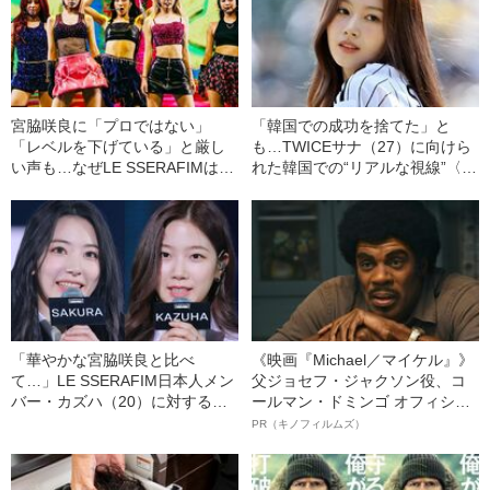
宮脇咲良に「プロではない」
「韓国での成功を捨てた」と
「レベルを下げている」と厳し
も…TWICEサナ（27）に向けら
い声も…なぜLE SSERAFIMは韓
れた韓国での“リアルな視線”〈現
国でこれほど批判されているの
地記者が解説〉
か〈現地記者が解説〉
「華やかな宮脇咲良と比べ
《映画『Michael／マイケル』》
て…」LE SSERAFIM日本人メン
父ジョセフ・ジャクソン役、コ
バー・カズハ（20）に対する、
ールマン・ドミンゴ オフィシャ
韓国での“リアルな意見”〈現地記
ルインタビュー“観客を魅了した
PR（キノフィルムズ）
者が解説〉
名優、複雑な父親像への想いを
語る”《日本興収70億円突破》