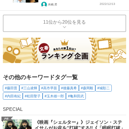
2022/12/13
木嶋 昇
11位から20位を見る
その他のキーワードタグ一覧
#藤田晋
#三山凌輝
#高市早苗
#後藤真希
#森岡毅
#城彰二
#内田有紀
#松田聖子
#玉木雄一郎
#亀和田武
SPECIAL
PR
《映画『シェルター』》ジェイソン・ステ
イサムがお盆を“打破”する!!《「眠眠打破」