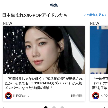
特集
日本生まれのK-POPアイドルたち
この特集を見る
NEW
NEW
「宮脇咲良じゃないほう」“知名度の差”が懸念され
「一体何者
たが…それでもLE SSERAFIMカズハ（23）が人気
（23）の
メンバーになった“納得の理由”
夢”を手
K-POPゆりこ
15時間前
K-P