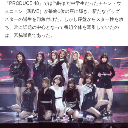
「PRODUCE 48」では当時まだ中学生だったチャン・ウ
ォニョン（現IVE）が最終1位の座に輝き、新たなビッグ
スターの誕生を印象付けた。しかし序盤からスター性を放
ち、常に話題の中心となって番組全体を牽引していたの
は、宮脇咲良であった。