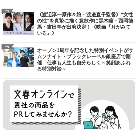
PR
《渡辺淳一原作＆娘・渡邉直子監督》“女性
の性”を真摯に描く意欲作に黒木瞳・西岡德
馬・吉田羊が出演決定！《映画『月がみて
いる』》
PR
オープン1周年を記念した特別イベントがサ
ムソナイト・ブラックレーベル銀座店で開
催 仕事も人生も自分らしく～笑顔あふれ
る特別対談～