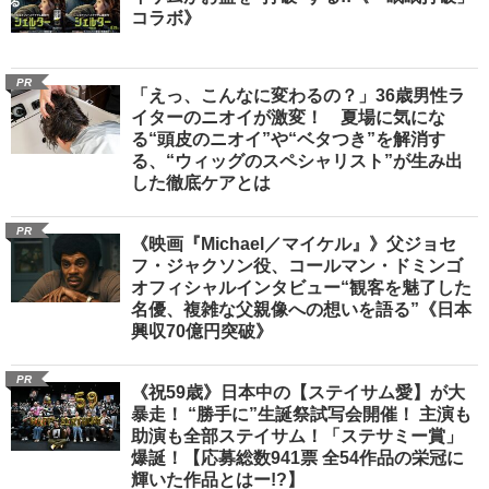
コラボ》
PR
「えっ、こんなに変わるの？」36歳男性ラ
イターのニオイが激変！ 夏場に気にな
る“頭皮のニオイ”や“ベタつき”を解消す
る、“ウィッグのスペシャリスト”が生み出
した徹底ケアとは
PR
《映画『Michael／マイケル』》父ジョセ
フ・ジャクソン役、コールマン・ドミンゴ
オフィシャルインタビュー“観客を魅了した
名優、複雑な父親像への想いを語る”《日本
興収70億円突破》
PR
《祝59歳》日本中の【ステイサム愛】が大
暴走！ “勝手に”生誕祭試写会開催！ 主演も
助演も全部ステイサム！「ステサミー賞」
爆誕！【応募総数941票 全54作品の栄冠に
輝いた作品とはー!?】