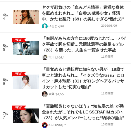
ヤクザ顔負けの「血みどろ情事」豊満な身体
を舐めまわされ…「自称16歳美少女」怪演
4位
4
中、かたせ梨乃（69）の美しすぎる“熟れ方”
2026/08/06
ゆるま 小林
「右脚があらぬ方向に180度ねじれて…」バイ
NEW
ク事故で脚を切断…元競泳選手の義足モデル
5位
5
（28）を襲った、人生を一変させた事故
11時間前
市川 はるひ
「目覚めると運転席に知らない男が」18歳で
NEW
車ごと連れ去られ…『イタズラなKiss』ヒロ
6位
イン・麻木玲那（31）がロングヘアをバッサ
6
リカットした“切実な理由”
11時間前
佐藤 ちひろ
「宮脇咲良じゃないほう」“知名度の差”が懸
NEW
念されたが…それでもLE SSERAFIMカズハ
7位
7
（23）が人気メンバーになった“納得の理由”
15時間前
K-POPゆりこ