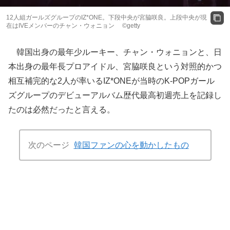
12人組ガールズグループのIZ*ONE。下段中央が宮脇咲良。上段中央が現
在はIVEメンバーのチャン・ウォニョン ©getty
韓国出身の最年少ルーキー、チャン・ウォニョンと、日
本出身の最年長プロアイドル、宮脇咲良という対照的かつ
相互補完的な2人が率いるIZ*ONEが当時のK-POPガール
ズグループのデビューアルバム歴代最高初週売上を記録し
たのは必然だったと言える。
次のページ
韓国ファンの心を動かしたもの