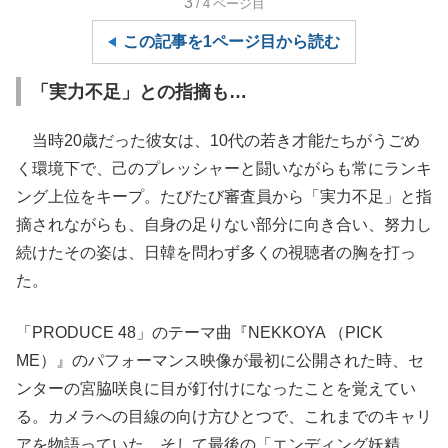
3
/4
ページ目
この記事を1ページ目から読む
「実力不足」との指摘も…
当時20歳だった彼女は、10代の若き才能たちがうごめ
く環境下で、己のプレッシャーと闘いながらも常にランキ
ング上位をキープ。たびたび審査員から「実力不足」と指
摘されながらも、自身の足りない部分に向き合い、努力し
続けたその姿は、日韓を問わず多くの視聴者の胸を打っ
た。
「PRODUCE 48」のテーマ曲『NEKKOYA （PICK
ME）』のパフォーマンス映像が最初に公開された時、セ
ンターの宮脇咲良に目が釘付けになったことを覚えてい
る。カメラへの目線の向け方ひとつで、これまでのキャリ
アを物語っていた。そして最後の「エンディング妖精