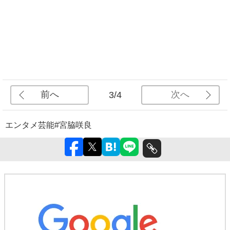
前へ
次へ
3/4
エンタメ
芸能
#宮脇咲良