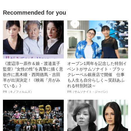
Recommended for you
《渡辺淳一原作＆娘・渡邉直子
オープン1周年を記念した特別イ
監督》“女性の性”を真摯に描く意
ベントがサムソナイト・ブラッ
欲作に黒木瞳・西岡德馬・吉田
クレーベル銀座店で開催 仕事
羊が出演決定！《映画『月がみ
も人生も自分らしく～笑顔あふ
ている』》
れる特別対談～
PR（キノフィルムズ）
PR（サムソナイト・ジャパン）