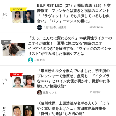
BE:FIRST LEO（27）が横田真悠（26）と交
SCOOP!
際報道 ファンからは驚きと祝福のコメント
8位
「『ラヴィット！』でも共演しているしお似
8
合い」「パフォーマンスの糧に」
2025/12/13
「週刊文春」編集部
「えっ、こんなに変わるの？」36歳男性ライターの
PR
ニオイが激変！ 夏場に気になる“頭皮のニオ
イ”や“ベタつき”を解消する、“ウィッグのスペシャ
リスト”が生み出した徹底ケアとは
二瓶 仁志
「毎日粉ミルクを飲んでいました」初主演の
NEW
プレッシャーで激痩せ、点滴も…『イタズラ
9位
なKiss』ヒロイン女優が明かす、撮影中に体
9
験した“極限状態”
11時間前
佐藤 ちひろ
《藤川球児、上原浩治が名球会入り》「よう
10
やく重い腰を上げた…」古田敦也新理事長
位
「特例」乱発は“もろ刃の剣”
10