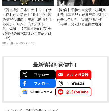
《祝59歳》日本中の【ステイサ
【独自】昭和の大女優・小川真
ム愛】が大暴走！ “勝手に”生誕
由美（享年86）が鹿児島で3月に
祭試写会開催！ 主演も助演も全
死去していた 実娘が明かす
部ステイサム！「ステサミー
「毒母」の素顔と空白の晩年
賞」爆誕！【応募総数941票 全
54作品の栄冠に輝いた作品とは
ー!?】
PR（（株）キノフィルムズ）
最新情報を発信中！
フォロー
メルマガ登録
フォロー
公式YouTube
Googleニュース
「エンタメ」記事のランキング