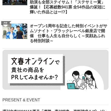
助演も全部ステイサム！「ステサミー賞」
爆誕！【応募総数941票 全54作品の栄冠に
輝いた作品とはー!?】
PR
オープン1周年を記念した特別イベントがサ
ムソナイト・ブラックレーベル銀座店で開
催 仕事も人生も自分らしく～笑顔あふれ
る特別対談～
PRESENT & EVENT