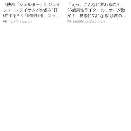
《映画『シェルター』》ジェイ
「えっ、こんなに変わるの？」
ソン・ステイサムがお盆を“打
36歳男性ライターのニオイが激
破”する!!《「眠眠打破」コラ
変！ 夏場に気になる“頭皮のニ
ボ》
オイ”や“ベタつき”を解消す
PR（キノフィルムズ）
PR（株式会社スヴェンソン）
る、“ウィッグのスペシャリス
ト”が生み出した徹底ケアとは