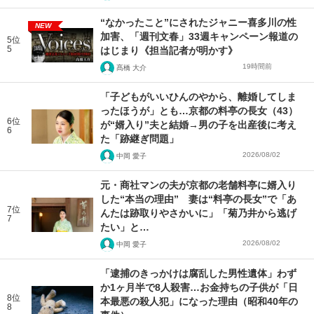
“なかったこと”にされたジャニー喜多川の性
NEW
加害、「週刊文春」33週キャンペーン報道の
5位
5
はじまり《担当記者が明かす》
19時間前
髙橋 大介
「子どもがいいひんのやから、離婚してしま
ったほうが」とも…京都の料亭の長女（43）
6位
が“婿入り”夫と結婚→男の子を出産後に考え
6
た「跡継ぎ問題」
2026/08/02
中岡 愛子
元・商社マンの夫が京都の老舗料亭に婿入り
した“本当の理由” 妻は“料亭の長女”で「あ
7位
んたは跡取りやさかいに」「菊乃井から逃げ
7
たい」と…
2026/08/02
中岡 愛子
「逮捕のきっかけは腐乱した男性遺体」わず
か1ヶ月半で8人殺害…お金持ちの子供が「日
8位
本最悪の殺人犯」になった理由（昭和40年の
8