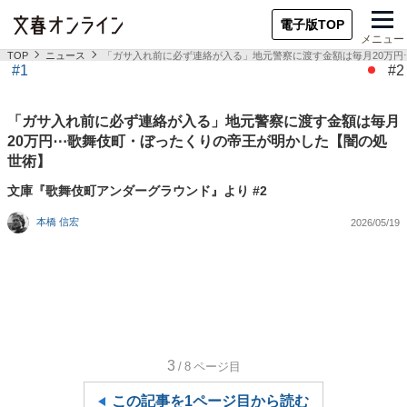
電子版TOP
メニュー
TOP
ニュース
「ガサ入れ前に必ず連絡が入る」地元警察に渡す金額は毎月20万
#1
#2
「ガサ入れ前に必ず連絡が入る」地元警察に渡す金額は毎月
20万円⋯歌舞伎町・ぼったくりの帝王が明かした【闇の処
世術】
文庫『歌舞伎町アンダーグラウンド』より #2
本橋 信宏
2026/05/19
3
/8
ページ目
この記事を1ページ目から読む