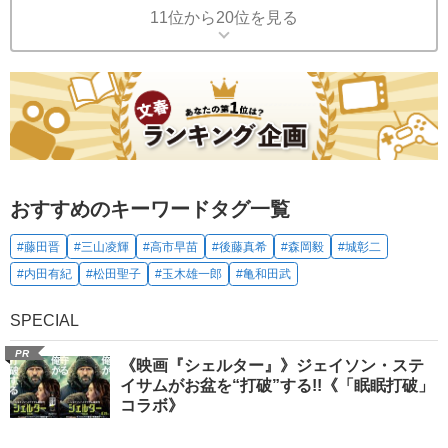
11位から20位を見る
おすすめのキーワードタグ一覧
#藤田晋
#三山凌輝
#高市早苗
#後藤真希
#森岡毅
#城彰二
#内田有紀
#松田聖子
#玉木雄一郎
#亀和田武
SPECIAL
PR
《映画『シェルター』》ジェイソン・ステ
イサムがお盆を“打破”する!!《「眠眠打破」
コラボ》