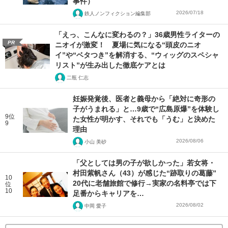
事件）
2026/07/18
鉄人ノンフィクション編集部
「えっ、こんなに変わるの？」36歳男性ライターの
PR
ニオイが激変！ 夏場に気になる“頭皮のニオ
イ”や“ベタつき”を解消する、“ウィッグのスペシャ
リスト”が生み出した徹底ケアとは
二瓶 仁志
妊娠発覚後、医者と義母から「絶対に奇形の
子がうまれる」と…9歳で“広島原爆”を体験し
9位
た女性が明かす、それでも「うむ」と決めた
9
理由
2026/08/06
小山 美砂
「父としては男の子が欲しかった」若女将・
村田紫帆さん（43）が感じた“跡取りの葛藤”
10
20代に老舗旅館で修行→実家の名料亭では下
位
10
足番からキャリアを…
2026/08/02
中岡 愛子