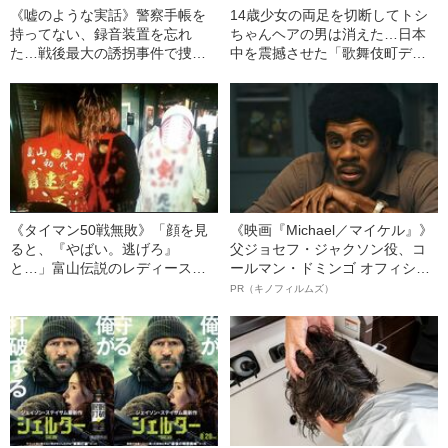
《嘘のような実話》警察手帳を
14歳少女の両足を切断してトシ
持ってない、録音装置を忘れ
ちゃんヘアの男は消えた…日本
た…戦後最大の誘拐事件で捜査
中を震撼させた「歌舞伎町ディ
陣が犯してしまっていた“信じら
スコ殺人事件」の“戦慄の全貌”
れないミス”とは
《タイマン50戦無敗》「顔を見
《映画『Michael／マイケル』》
ると、『やばい。逃げろ』
父ジョセフ・ジャクソン役、コ
と…」富山伝説のレディース初
ールマン・ドミンゴ オフィシャ
代総長（36）が語る、ギャルサ
ルインタビュー“観客を魅了した
PR（キノフィルムズ）
ー制圧と朝までのバイク暴走
名優、複雑な父親像への想いを
語る”《日本興収70億円突破》