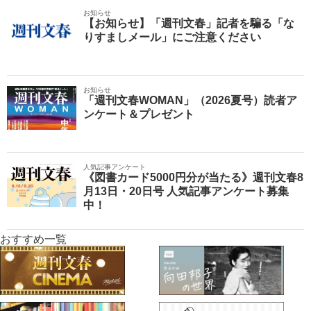
お知らせ
【お知らせ】「週刊文春」記者を騙る「な
りすましメール」にご注意ください
お知らせ
「週刊文春WOMAN」（2026夏号）読者ア
ンケート＆プレゼント
人気記事アンケート
《図書カード5000円分が当たる》週刊文春8
月13日・20日号 人気記事アンケート募集
中！
おすすめ一覧