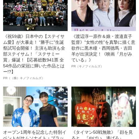
《祝59歳》日本中の【ステイサ
《渡辺淳一原作＆娘・渡邉直子
ム愛】が大暴走！ “勝手に”生誕
監督》“女性の性”を真摯に描く意
祭試写会開催！ 主演も助演も全
欲作に黒木瞳・西岡德馬・吉田
部ステイサム！「ステサミー
羊が出演決定！《映画『月がみ
賞」爆誕！【応募総数941票 全
ている』》
54作品の栄冠に輝いた作品とは
PR（キノフィルムズ）
ー!?】
PR（（株）キノフィルムズ）
オープン1周年を記念した特別イ
《タイマン50戦無敗》「顔を見
ベントがサムソナイト・ブラッ
ると、『やばい。逃げろ』