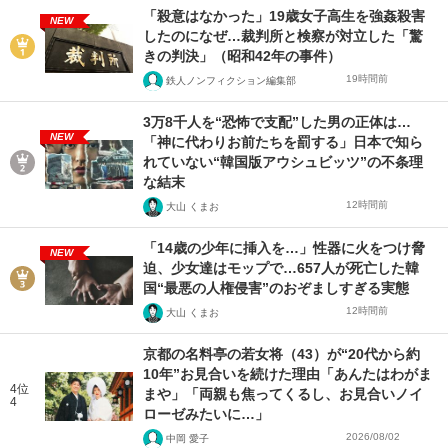
「殺意はなかった」19歳女子高生を強姦殺害
NEW
したのになぜ…裁判所と検察が対立した「驚
きの判決」（昭和42年の事件）
19時間前
鉄人ノンフィクション編集部
3万8千人を“恐怖で支配”した男の正体は…
NEW
「神に代わりお前たちを罰する」日本で知ら
れていない“韓国版アウシュビッツ”の不条理
な結末
12時間前
大山 くまお
「14歳の少年に挿入を…」性器に火をつけ脅
NEW
迫、少女達はモップで…657人が死亡した韓
国“最悪の人権侵害”のおぞましすぎる実態
12時間前
大山 くまお
京都の名料亭の若女将（43）が“20代から約
10年”お見合いを続けた理由「あんたはわがま
4位
まや」「両親も焦ってくるし、お見合いノイ
4
ローゼみたいに…」
2026/08/02
中岡 愛子