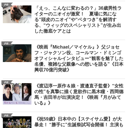
PR
「えっ、こんなに変わるの？」36歳男性ラ
イターのニオイが激変！ 夏場に気にな
る“頭皮のニオイ”や“ベタつき”を解消す
る、“ウィッグのスペシャリスト”が生み出
した徹底ケアとは
PR
《映画『Michael／マイケル』》父ジョセ
フ・ジャクソン役、コールマン・ドミンゴ
オフィシャルインタビュー“観客を魅了した
名優、複雑な父親像への想いを語る”《日本
興収70億円突破》
PR
《渡辺淳一原作＆娘・渡邉直子監督》“女性
の性”を真摯に描く意欲作に黒木瞳・西岡德
馬・吉田羊が出演決定！《映画『月がみて
いる』》
PR
《祝59歳》日本中の【ステイサム愛】が大
暴走！ “勝手に”生誕祭試写会開催！ 主演も