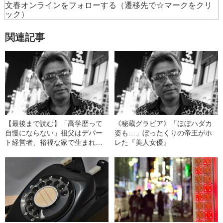
文春オンラインをフォローする
（遷移先で☆マークをクリ
ック）
関連記事
【最後まで読む】「高学歴って
《秘蔵グラビア》「ほぼハダカ
自慢にならない」祖父はデパー
姿も…」ぼったくりの帝王がホ
ト経営者、裕福な家で生まれ育
レた『美人女優』
った男が【サングラス・焼けた
肌・豹柄シャツ】のぼったくり
に変身したワケ