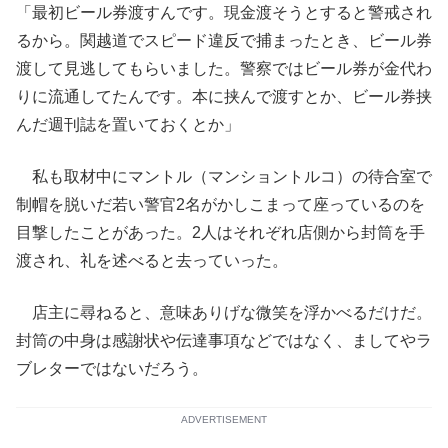
「最初ビール券渡すんです。現金渡そうとすると警戒され
るから。関越道でスピード違反で捕まったとき、ビール券
渡して見逃してもらいました。警察ではビール券が金代わ
りに流通してたんです。本に挟んで渡すとか、ビール券挟
んだ週刊誌を置いておくとか」
私も取材中にマントル（マンショントルコ）の待合室で
制帽を脱いだ若い警官2名がかしこまって座っているのを
目撃したことがあった。2人はそれぞれ店側から封筒を手
渡され、礼を述べると去っていった。
店主に尋ねると、意味ありげな微笑を浮かべるだけだ。
封筒の中身は感謝状や伝達事項などではなく、ましてやラ
ブレターではないだろう。
ADVERTISEMENT