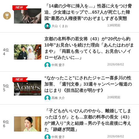
「14歳の少年に挿入を…」性器に火をつけ脅
NEW
迫、少女達はモップで…657人が死亡した韓
国“最悪の人権侵害”のおぞましすぎる実態
13時間前
大山 くまお
京都の名料亭の若女将（43）が“20代から約
10年”お見合いを続けた理由「あんたはわがま
4位
まや」「両親も焦ってくるし、お見合いノイ
4
ローゼみたいに…」
2026/08/02
中岡 愛子
“なかったこと”にされたジャニー喜多川の性
NEW
加害、「週刊文春」33週キャンペーン報道の
5位
5
はじまり《担当記者が明かす》
20時間前
髙橋 大介
「子どもがいいひんのやから、離婚してしま
ったほうが」とも…京都の料亭の長女（43）
6位
が“婿入り”夫と結婚→男の子を出産後に考え
6
た「跡継ぎ問題」
2026/08/02
中岡 愛子