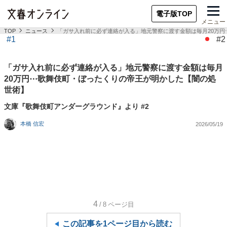
電子版TOP
メニュー
TOP
ニュース
「ガサ入れ前に必ず連絡が入る」地元警察に渡す金額は毎月20万
#1
#2
「ガサ入れ前に必ず連絡が入る」地元警察に渡す金額は毎月
20万円⋯歌舞伎町・ぼったくりの帝王が明かした【闇の処
世術】
文庫『歌舞伎町アンダーグラウンド』より #2
本橋 信宏
2026/05/19
4
/8
ページ目
この記事を1ページ目から読む