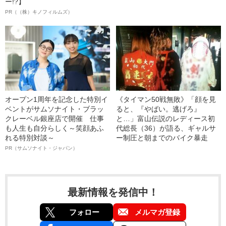
ー!?】
PR（（株）キノフィルムズ）
オープン1周年を記念した特別イ
《タイマン50戦無敗》「顔を見
ベントがサムソナイト・ブラッ
ると、『やばい。逃げろ』
クレーベル銀座店で開催 仕事
と…」富山伝説のレディース初
も人生も自分らしく～笑顔あふ
代総長（36）が語る、ギャルサ
れる特別対談～
ー制圧と朝までのバイク暴走
PR（サムソナイト・ジャパン）
最新情報を発信中！
フォロー
メルマガ登録