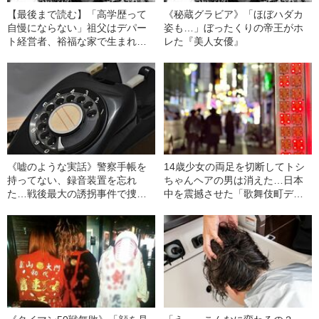
【最後まで読む】「高学歴って
《秘蔵グラビア》「ほぼハダカ
自慢にならない」祖父はデパー
姿も…」ぼったくりの帝王がホ
ト経営者、裕福な家で生まれ育
レた『美人女優』
った男が【サングラス・焼けた
肌・豹柄シャツ】のぼったくり
に変身したワケ
《嘘のような実話》警察手帳を
14歳少女の両足を切断してトシ
持ってない、録音装置を忘れ
ちゃんヘアの男は消えた…日本
た…戦後最大の誘拐事件で捜査
中を震撼させた「歌舞伎町ディ
陣が犯してしまっていた“信じら
スコ殺人事件」の“戦慄の全貌”
れないミス”とは