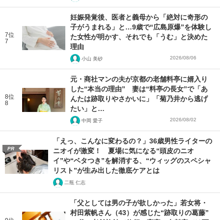
妊娠発覚後、医者と義母から「絶対に奇形の
子がうまれる」と…9歳で“広島原爆”を体験し
7位
た女性が明かす、それでも「うむ」と決めた
7
理由
2026/08/06
小山 美砂
元・商社マンの夫が京都の老舗料亭に婿入り
した“本当の理由” 妻は“料亭の長女”で「あ
8位
んたは跡取りやさかいに」「菊乃井から逃げ
8
たい」と…
2026/08/02
中岡 愛子
「えっ、こんなに変わるの？」36歳男性ライターの
PR
ニオイが激変！ 夏場に気になる“頭皮のニオ
イ”や“ベタつき”を解消する、“ウィッグのスペシャ
リスト”が生み出した徹底ケアとは
二瓶 仁志
「父としては男の子が欲しかった」若女将・
村田紫帆さん（43）が感じた“跡取りの葛藤”