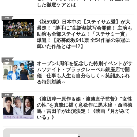
した徹底ケアとは
PR
《祝59歳》日本中の【ステイサム愛】が大
暴走！ “勝手に”生誕祭試写会開催！ 主演も
助演も全部ステイサム！「ステサミー賞」
爆誕！【応募総数941票 全54作品の栄冠に
輝いた作品とはー!?】
PR
オープン1周年を記念した特別イベントがサ
ムソナイト・ブラックレーベル銀座店で開
催 仕事も人生も自分らしく～笑顔あふれ
る特別対談～
PR
《渡辺淳一原作＆娘・渡邉直子監督》“女性
の性”を真摯に描く意欲作に黒木瞳・西岡德
馬・吉田羊が出演決定！《映画『月がみて
いる』》