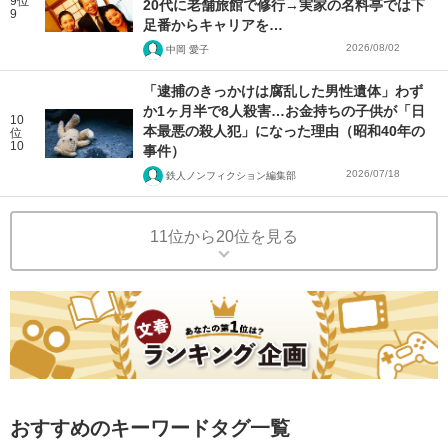
9位
20代に老舗旅館で修行→実家の名料亭では下
9
足番からキャリアを…
2026/08/02
中岡 愛子
「逮捕のきっかけは腐乱した男性遺体」わず
か1ヶ月半で8人殺害…お金持ちの子供が「日
10
本最悪の殺人犯」になった理由（昭和40年の
位
10
事件）
2026/07/18
鉄人ノンフィクション編集部
11位から20位を見る
おすすめのキーワードタグ一覧