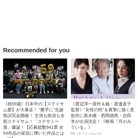
Recommended for you
《祝59歳》日本中の【ステイサ
《渡辺淳一原作＆娘・渡邉直子
ム愛】が大暴走！ “勝手に”生誕
監督》“女性の性”を真摯に描く意
祭試写会開催！ 主演も助演も全
欲作に黒木瞳・西岡德馬・吉田
部ステイサム！「ステサミー
羊が出演決定！《映画『月がみ
賞」爆誕！【応募総数941票 全
ている』》
54作品の栄冠に輝いた作品とは
PR（キノフィルムズ）