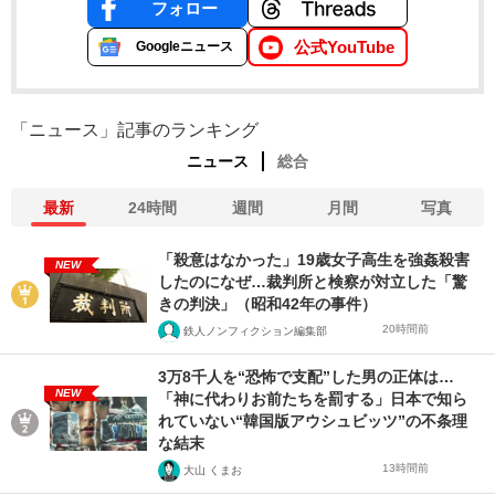
フォロー
公式YouTube
Googleニュース
「ニュース」記事のランキング
ニュース
総合
最新
24時間
週間
月間
写真
「殺意はなかった」19歳女子高生を強姦殺害
NEW
したのになぜ…裁判所と検察が対立した「驚
きの判決」（昭和42年の事件）
20時間前
鉄人ノンフィクション編集部
3万8千人を“恐怖で支配”した男の正体は…
NEW
「神に代わりお前たちを罰する」日本で知ら
れていない“韓国版アウシュビッツ”の不条理
な結末
13時間前
大山 くまお