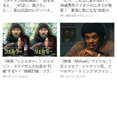
《タイマン50戦無敗》「顔を見
「えっ、こんなに変わるの？」
ると、『やばい。逃げろ』
36歳男性ライターのニオイが激
と…」富山伝説のレディース初
変！ 夏場に気になる“頭皮のニ
代総長（36）が語る、ギャルサ
オイ”や“ベタつき”を解消す
PR（株式会社スヴェンソン）
ー制圧と朝までのバイク暴走
る、“ウィッグのスペシャリス
ト”が生み出した徹底ケアとは
《映画『シェルター』》ジェイ
《映画『Michael／マイケル』》
ソン・ステイサムがお盆を“打
父ジョセフ・ジャクソン役、コ
破”する!!《「眠眠打破」コラ
ールマン・ドミンゴ オフィシャ
ボ》
ルインタビュー“観客を魅了した
PR（キノフィルムズ）
PR（キノフィルムズ）
名優、複雑な父親像への想いを
語る”《日本興収70億円突破》