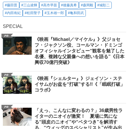
#藤田晋
#三山凌輝
#高市早苗
#後藤真希
#森岡毅
#城彰二
#内田有紀
#松田聖子
#玉木雄一郎
#亀和田武
SPECIAL
PR
《映画『Michael／マイケル』》父ジョセ
フ・ジャクソン役、コールマン・ドミンゴ
オフィシャルインタビュー“観客を魅了した
名優、複雑な父親像への想いを語る”《日本
興収70億円突破》
PR
《映画『シェルター』》ジェイソン・ステ
イサムがお盆を“打破”する!!《「眠眠打破」
コラボ》
PR
「えっ、こんなに変わるの？」36歳男性ラ
イターのニオイが激変！ 夏場に気にな
る“頭皮のニオイ”や“ベタつき”を解消す
る、“ウィッグのスペシャリスト”が生み出