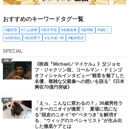
おすすめのキーワードタグ一覧
#藤田晋
#三山凌輝
#高市早苗
#後藤真希
#森岡毅
#城彰二
#内田有紀
#松田聖子
#玉木雄一郎
#亀和田武
SPECIAL
PR
《映画『Michael／マイケル』》父ジョセ
フ・ジャクソン役、コールマン・ドミンゴ
オフィシャルインタビュー“観客を魅了した
名優、複雑な父親像への想いを語る”《日本
興収70億円突破》
PR
「えっ、こんなに変わるの？」36歳男性ラ
イターのニオイが激変！ 夏場に気にな
る“頭皮のニオイ”や“ベタつき”を解消す
る、“ウィッグのスペシャリスト”が生み出
した徹底ケアとは