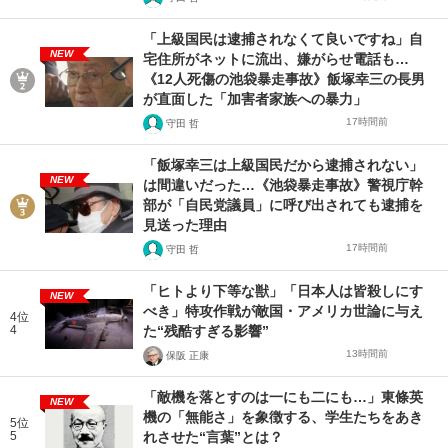
「上級国民は逮捕されなくて良いですね」自
NEW
宅住所がネットに流出、嫌がらせ電話も…
《12人死傷の池袋暴走事故》飯塚幸三の長男
が直面した「加害者家族への暴力」
17時間前
守田 哲
「飯塚幸三は上級国民だから逮捕されない」
NEW
は間違いだった…《池袋暴走事故》警視庁幹
部が「自民党議員」に呼び出されても逮捕を
見送った理由
17時間前
守田 哲
「ヒトより下等な獣」「日本人は皆殺しにす
NEW
べき」特攻作戦が敵国・アメリカ世論に与え
4位
4
た“残酷すぎる影響”
13時間前
保阪 正康
「敵機を落とすのは一にも二にも…」東條英
NEW
機の「無能さ」を象徴する、学生たちをあき
5位
5
れさせた“言葉”とは？