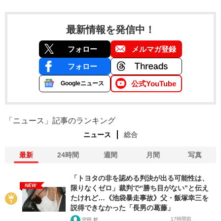
最新情報を発信中！
フォロー
メルマガ登録
フォロー
公式YouTube
Googleニュース
「ニュース」記事のランキング
ニュース
総合
最新
24時間
週間
月間
写真
「トヨタの非を認める判決が出る可能性は、
NEW
限りなくゼロ」裁判で“勝ち目がない”と伝え
たけれど…《池袋暴走事故》父・飯塚幸三を
説得できなかった「長男の葛藤」
17時間前
守田 哲