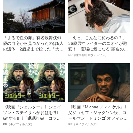
た？（昭和21年の事件）
「まるで血の海」有名歌舞伎俳
「えっ、こんなに変わるの？」
優の自宅から見つかったのは5人
36歳男性ライターのニオイが激
の遺体⋯2歳児まで殺した「大量
変！ 夏場に気になる“頭皮のニ
殺人犯」は“被害者のすぐ側”にい
オイ”や“ベタつき”を解消す
PR（株式会社スヴェンソン）
た（昭和21年の事件）
る、“ウィッグのスペシャリス
ト”が生み出した徹底ケアとは
《映画『シェルター』》ジェイ
《映画『Michael／マイケル』》
ソン・ステイサムがお盆を“打
父ジョセフ・ジャクソン役、コ
破”する!!《「眠眠打破」コラ
ールマン・ドミンゴ オフィシャ
ボ》
ルインタビュー“観客を魅了した
PR（キノフィルムズ）
PR（キノフィルムズ）
名優、複雑な父親像への想いを