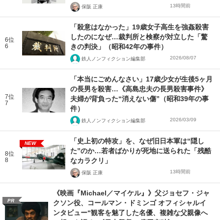
13時間前
保阪 正康
「殺意はなかった」19歳女子高生を強姦殺害
したのになぜ…裁判所と検察が対立した「驚
6位
6
きの判決」（昭和42年の事件）
2026/08/07
鉄人ノンフィクション編集部
「本当にごめんなさい」17歳少女が生後5ヶ月
の長男を殺害…《高島忠夫の長男殺害事件》
7位
夫婦が背負った“消えない傷”（昭和39年の事
7
件）
2026/03/09
鉄人ノンフィクション編集部
「史上初の特攻」を、なぜ旧日本軍は“隠し
NEW
た”のか…若者ばかりが死地に送られた「残酷
8位
8
なカラクリ」
13時間前
保阪 正康
《映画『Michael／マイケル』》父ジョセフ・ジャ
PR
クソン役、コールマン・ドミンゴ オフィシャルイ
ンタビュー“観客を魅了した名優、複雑な父親像へ