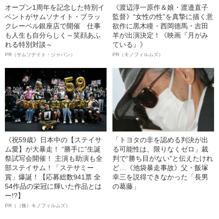
オープン1周年を記念した特別イ
《渡辺淳一原作＆娘・渡邉直子
ベントがサムソナイト・ブラッ
監督》“女性の性”を真摯に描く意
クレーベル銀座店で開催 仕事
欲作に黒木瞳・西岡德馬・吉田
も人生も自分らしく～笑顔あふ
羊が出演決定！《映画『月がみ
れる特別対談～
ている』》
PR（サムソナイト・ジャパン）
PR（キノフィルムズ）
《祝59歳》日本中の【ステイサ
「トヨタの非を認める判決が出
ム愛】が大暴走！ “勝手に”生誕
る可能性は、限りなくゼロ」裁
祭試写会開催！ 主演も助演も全
判で“勝ち目がない”と伝えたけれ
部ステイサム！「ステサミー
ど…《池袋暴走事故》父・飯塚
賞」爆誕！【応募総数941票 全
幸三を説得できなかった「長男
54作品の栄冠に輝いた作品とは
の葛藤」
ー!?】
PR（（株）キノフィルムズ）