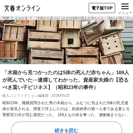
電子版TOP
メニュー
TOP
ニュース
「木箱から見つかったのは5体の死んだ赤ちゃん」169人が死んで
「木箱から見つかったのは5体の死んだ赤ちゃん」169人
が死んでいた⋯逮捕してわかった、資産家夫婦の【恐る
べき貰い子ビジネス】（昭和23年の事件）
鉄人ノンフィクション編集部
2026/05/25
昭和23年、職務質問された男の木箱から、おむつに包まれた5体の乳児遺
体が発見される。捜査で浮上したのは、助産師界の第一人者である妻と元
警察官の夫が営む産院だった。 169人もの命を奪った、凄惨極まりない
「貰い子ビジ…
続きを読む