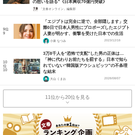
の想いを語る”《日本興収70億円突破》
「文春オンライン」編集部
「エジプトは完全に逆で、全部隠します」交
際0日で日本人男性にプロポーズしたエジプト
9位
9
人妻が明かす、衝撃を受けた日本での生活
2023/12/16
小泉 なつみ
3万8千人を“恐怖で支配”した男の正体は…
「神に代わりお前たちを罰する」日本で知ら
10
れていない“韓国版アウシュビッツ”の不条理
位
10
な結末
2026/08/07
大山 くまお
11位から20位を見る