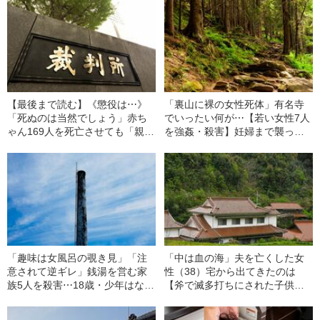
【最後まで読む】《懲役は⋯》
「裏山に裸の女性死体」有名寺
「死ぬのは当然でしょう」赤ち
でいったい何が⋯【若い女性7人
ゃん169人を死亡させても「親が
を強姦・殺害】妊婦まで襲っ
悪い」と責任転嫁⋯貰い子ビジ
た“凶悪犯の正体”（昭和21年の
ネスで大富豪になった『夫婦の
事件）
その後』（昭和23年の事件）
「趣味は女風呂の覗き見」「注
「中は血の海」夫を亡くした女
意されて逆ギレ」銭湯を営む家
性（38）宅から出てきたのは
族5人を殺害⋯18歳・少年はなぜ
【斧で滅多打ちにされた子供た
死刑にならなかったのか？（昭
ちの遺体】⋯長野県の田舎村で
和24年の事件）
なぜ「連続殺人事件」が起き