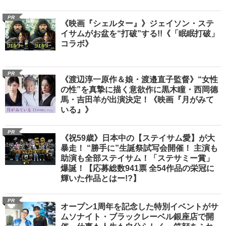
PR
《映画『シェルター』》ジェイソン・ステ
イサムがお盆を“打破”する!!《「眠眠打破」
コラボ》
PR
《渡辺淳一原作＆娘・渡邉直子監督》“女性
の性”を真摯に描く意欲作に黒木瞳・西岡德
馬・吉田羊が出演決定！《映画『月がみて
いる』》
PR
《祝59歳》日本中の【ステイサム愛】が大
暴走！ “勝手に”生誕祭試写会開催！ 主演も
助演も全部ステイサム！「ステサミー賞」
爆誕！【応募総数941票 全54作品の栄冠に
輝いた作品とはー!?】
PR
オープン1周年を記念した特別イベントがサ
ムソナイト・ブラックレーベル銀座店で開