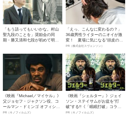
「もう語ってもいいかな。村山
「えっ、こんなに変わるの？」
聖九段のことを」奨励会の同
36歳男性ライターのニオイが激
期・勝又清和七段が初めて明か
変！ 夏場に気になる“頭皮のニ
す、29歳で逝った「彼」への想
オイ”や“ベタつき”を解消す
PR（株式会社スヴェンソン）
い
る、“ウィッグのスペシャリス
ト”が生み出した徹底ケアとは
《映画『Michael／マイケル』》
《映画『シェルター』》ジェイ
父ジョセフ・ジャクソン役、コ
ソン・ステイサムがお盆を“打
ールマン・ドミンゴ オフィシャ
破”する!!《「眠眠打破」コラ
ルインタビュー“観客を魅了した
ボ》
PR（キノフィルムズ）
PR（キノフィルムズ）
名優、複雑な父親像への想いを
語る”《日本興収70億円突破》