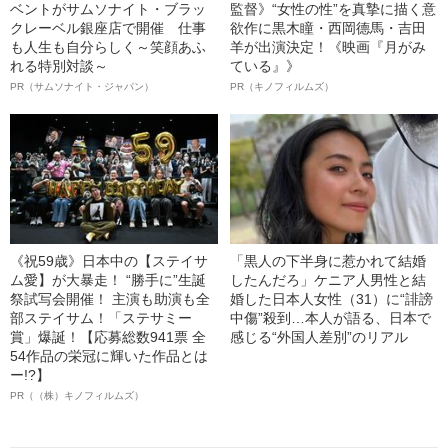
ベントがサムソナイト・ブラッ
監督》“女性の性”を真摯に描く意
クレーベル銀座店で開催 仕事
欲作に黒木瞳・西岡德馬・吉田
も人生も自分らしく～笑顔あふ
羊が出演決定！《映画『月がみ
れる特別対談～
ている』》
PR（サムソナイト・ジャパン）
PR（キノフィルムズ）
《祝59歳》日本中の【ステイサ
「黒人の下半身に惹かれて結婚
ム愛】が大暴走！ “勝手に”生誕
したんだろ」ケニア人男性と結
祭試写会開催！ 主演も助演も全
婚した日本人女性（31）に“誹謗
部ステイサム！「ステサミー
中傷”殺到…本人が語る、日本で
賞」爆誕！【応募総数941票 全
感じる“外国人差別”のリアル
54作品の栄冠に輝いた作品とは
ー!?】
PR（（株）キノフィルムズ）