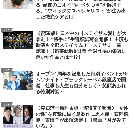
る“頭皮のニオイ”や“ベタつき”を解消す
る、“ウィッグのスペシャリスト”が生み出
した徹底ケアとは
PR
《祝59歳》日本中の【ステイサム愛】が大
暴走！ “勝手に”生誕祭試写会開催！ 主演も
助演も全部ステイサム！「ステサミー賞」
爆誕！【応募総数941票 全54作品の栄冠に
輝いた作品とはー!?】
PR
オープン1周年を記念した特別イベントがサ
ムソナイト・ブラックレーベル銀座店で開
催 仕事も人生も自分らしく～笑顔あふれ
る特別対談～
PR
《渡辺淳一原作＆娘・渡邉直子監督》“女性
の性”を真摯に描く意欲作に黒木瞳・西岡德
馬・吉田羊が出演決定！《映画『月がみて
いる』》