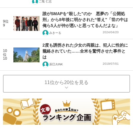
二瓶 仁志
誰がSMAPを“殺した”のか 悪夢の「公開処
刑」から8年後に明かされた“答え”「世の中は
9位
9
俺ら5人が仲が悪いと思ってるんだよな」
2024/04/20
みきーる
2度も誘拐された少女の両親は、犯人に性的に
10
籠絡されていた……全米を驚愕させた事件と
位
は
10
2019/07/01
辰巳JUNK
11位から20位を見る