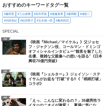
おすすめのキーワードタグ一覧
#藤田晋
#三山凌輝
#高市早苗
#後藤真希
#森岡毅
#城彰二
#内田有紀
#松田聖子
#玉木雄一郎
#亀和田武
SPECIAL
PR
《映画『Michael／マイケル』》父ジョセ
フ・ジャクソン役、コールマン・ドミンゴ
オフィシャルインタビュー“観客を魅了した
名優、複雑な父親像への想いを語る”《日本
興収70億円突破》
PR
《映画『シェルター』》ジェイソン・ステ
イサムがお盆を“打破”する!!《「眠眠打破」
コラボ》
PR
「えっ、こんなに変わるの？」36歳男性ラ
イターのニオイが激変！ 夏場に気にな