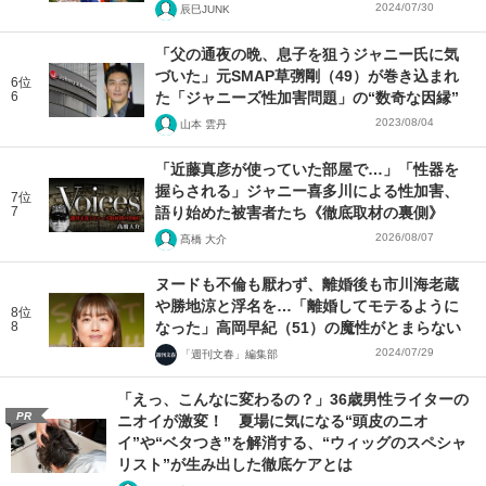
2024/07/30
辰巳JUNK
「父の通夜の晩、息子を狙うジャニー氏に気
づいた」元SMAP草彅剛（49）が巻き込まれ
6位
6
た「ジャニーズ性加害問題」の“数奇な因縁”
2023/08/04
山本 雲丹
「近藤真彦が使っていた部屋で…」「性器を
握らされる」ジャニー喜多川による性加害、
7位
7
語り始めた被害者たち《徹底取材の裏側》
2026/08/07
髙橋 大介
ヌードも不倫も厭わず、離婚後も市川海老蔵
や勝地涼と浮名を…「離婚してモテるように
8位
8
なった」高岡早紀（51）の魔性がとまらない
2024/07/29
「週刊文春」編集部
「えっ、こんなに変わるの？」36歳男性ライターの
PR
ニオイが激変！ 夏場に気になる“頭皮のニオ
イ”や“ベタつき”を解消する、“ウィッグのスペシャ
リスト”が生み出した徹底ケアとは