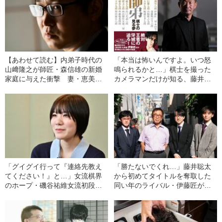
【あわせて読む】内弟子時代の
「本当は怖いんですよ。いつ怒
山﨑隆之が師匠・森信雄の新婚
鳴られるかと…」棋士を撮った
家庭に与えた衝撃 妻・恵美子
カメラマンだけが知る、藤井聡
は「一緒に暮らしたらいけなか
太に挑む者たちの“剥き出しの素
った」と…
顔”
「グイグイ行って『連絡先教え
「勝たないでくれ…」藤井聡太
てください！』と…」女流棋界
から初めてタイトルを奪取した
のホープ・磯谷祐維女流初段
同い年のライバル・伊藤匠が、
（23）が明かす、師匠・山崎隆
かつて抱いていた“胸の内”
之九段との出会い