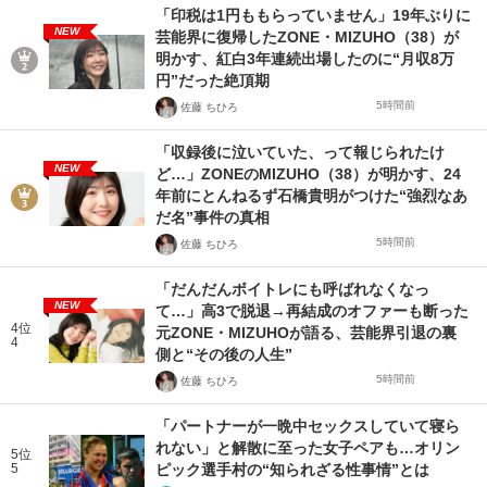
「印税は1円ももらっていません」19年ぶりに
NEW
芸能界に復帰したZONE・MIZUHO（38）が
明かす、紅白3年連続出場したのに“月収8万
円”だった絶頂期
5時間前
佐藤 ちひろ
「収録後に泣いていた、って報じられたけ
NEW
ど…」ZONEのMIZUHO（38）が明かす、24
年前にとんねるず石橋貴明がつけた“強烈なあ
だ名”事件の真相
5時間前
佐藤 ちひろ
「だんだんボイトレにも呼ばれなくなっ
NEW
て…」高3で脱退→再結成のオファーも断った
4位
元ZONE・MIZUHOが語る、芸能界引退の裏
4
側と“その後の人生”
5時間前
佐藤 ちひろ
「パートナーが一晩中セックスしていて寝ら
れない」と解散に至った女子ペアも…オリン
5位
5
ピック選手村の“知られざる性事情”とは