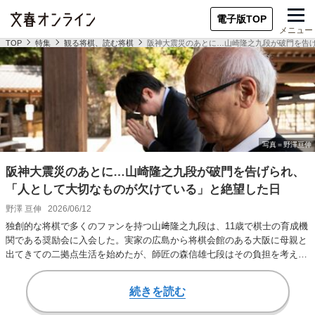
電子版TOP
メニュー
TOP
特集
観る将棋、読む将棋
阪神大震災のあとに…山崎隆之九段が破門を告
阪神大震災のあとに…山崎隆之九段が破門を告げられ、
「人として大切なものが欠けている」と絶望した日
野澤 亘伸
2026/06/12
独創的な将棋で多くのファンを持つ山﨑隆之九段は、11歳で棋士の育成機
関である奨励会に入会した。実家の広島から将棋会館のある大阪に母親と
出てきての二拠点生活を始めたが、師匠の森信雄七段はその負担を考え、
中学入学を機に…
続きを読む