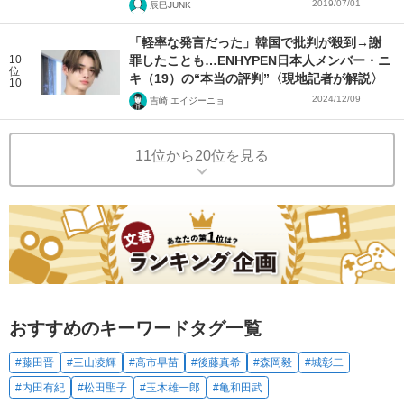
2019/07/01
辰巳JUNK
「軽率な発言だった」韓国で批判が殺到→謝
10
罪したことも…ENHYPEN日本人メンバー・ニ
位
キ（19）の“本当の評判”〈現地記者が解説〉
10
2024/12/09
吉崎 エイジーニョ
11位から20位を見る
おすすめのキーワードタグ一覧
#藤田晋
#三山凌輝
#高市早苗
#後藤真希
#森岡毅
#城彰二
#内田有紀
#松田聖子
#玉木雄一郎
#亀和田武