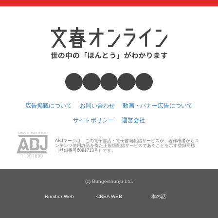
広告掲載について
お問い合わせ
動画・バナー広告について
サイトポリシー
運営会社
ABJマークは、この電子書店・電子書籍配信サービスが、著作権者からコ
ンテンツ使用許諾を得た正規版配信サービスであることを示す登録商標
（登録番号6091713号）です。
(c) Bungeishunju Ltd.
Number Web
CREA WEB
本の話