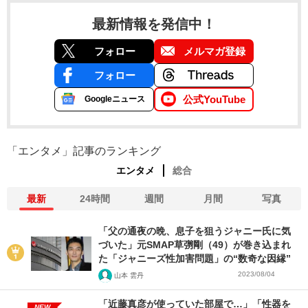
最新情報を発信中！
フォロー
メルマガ登録
フォロー
公式YouTube
Googleニュース
「エンタメ」記事のランキング
エンタメ
総合
最新
24時間
週間
月間
写真
「父の通夜の晩、息子を狙うジャニー氏に気
づいた」元SMAP草彅剛（49）が巻き込まれ
た「ジャニーズ性加害問題」の“数奇な因縁”
2023/08/04
山本 雲丹
「近藤真彦が使っていた部屋で…」「性器を
NEW