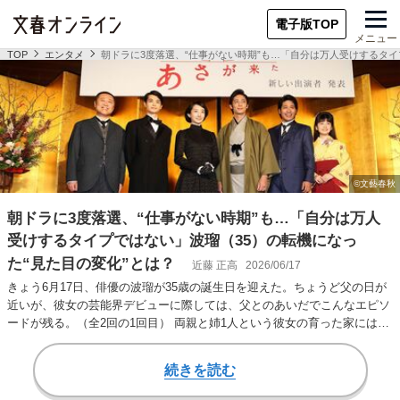
電子版TOP
メニュー
TOP
エンタメ
朝ドラに3度落選、“仕事がない時期”も…「自分は万人受けするタイ
朝ドラに3度落選、“仕事がない時期”も…「自分は万人
受けするタイプではない」波瑠（35）の転機になっ
た“見た目の変化”とは？
近藤 正高
2026/06/17
きょう6月17日、俳優の波瑠が35歳の誕生日を迎えた。ちょうど父の日が
近いが、彼女の芸能界デビューに際しては、父とのあいだでこんなエピソ
ードが残る。（全2回の1回目） 両親と姉1人という彼女の育った家には、
家族を大…
続きを読む