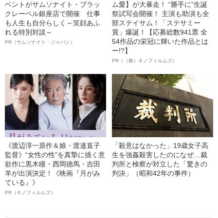
ベントがサムソナイト・ブラッ
ム愛】が大暴走！ “勝手に”生誕
クレーベル銀座店で開催 仕事
祭試写会開催！ 主演も助演も全
も人生も自分らしく～笑顔あふ
部ステイサム！「ステサミー
れる特別対談～
賞」爆誕！【応募総数941票 全
54作品の栄冠に輝いた作品とは
PR（サムソナイト・ジャパン）
ー!?】
PR（（株）キノフィルムズ）
《渡辺淳一原作＆娘・渡邉直子
「殺意はなかった」19歳女子高
監督》“女性の性”を真摯に描く意
生を強姦殺害したのになぜ…裁
欲作に黒木瞳・西岡德馬・吉田
判所と検察が対立した「驚きの
羊が出演決定！《映画『月がみ
判決」（昭和42年の事件）
ている』》
PR（キノフィルムズ）