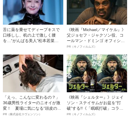
舌に薬を乗せてディープキスで
《映画『Michael／マイケル』》
口移しし、机の上で激しく腰
父ジョセフ・ジャクソン役、コ
を…“がんばる美人”松本若菜
ールマン・ドミンゴ オフィシャ
（40）の飾らない女優人生
ルインタビュー“観客を魅了した
PR（キノフィルムズ）
名優、複雑な父親像への想いを
語る”《日本興収70億円突破》
「えっ、こんなに変わるの？」
《映画『シェルター』》ジェイ
36歳男性ライターのニオイが激
ソン・ステイサムがお盆を“打
変！ 夏場に気になる“頭皮のニ
破”する!!《「眠眠打破」コラ
オイ”や“ベタつき”を解消す
ボ》
PR（株式会社スヴェンソン）
PR（キノフィルムズ）
る、“ウィッグのスペシャリス
ト”が生み出した徹底ケアとは