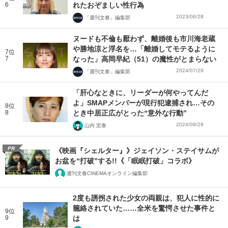
6
れたおぞましい性行為
2023/06/28
「週刊文春」編集部
ヌードも不倫も厭わず、離婚後も市川海老蔵
や勝地涼と浮名を…「離婚してモテるように
7位
7
なった」高岡早紀（51）の魔性がとまらない
2024/07/29
「週刊文春」編集部
「肝心なときに、リーダーが何やってんだ
よ」SMAPメンバーが現行犯逮捕され…その
8位
8
とき中居正広がとった“意外な行動”
2024/09/29
山内 宏泰
PR
《映画『シェルター』》ジェイソン・ステイサムが
お盆を“打破”する!!《「眠眠打破」コラボ》
週刊文春CINEMAオンライン編集部
2度も誘拐された少女の両親は、犯人に性的に
籠絡されていた……全米を驚愕させた事件と
9位
9
は