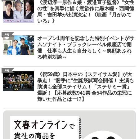
《渡辺淳一原作＆娘・渡邉直子監督》“女性
の性”を真摯に描く意欲作に黒木瞳・西岡德
馬・吉田羊が出演決定！《映画『月がみて
いる』》
PR
オープン1周年を記念した特別イベントがサ
ムソナイト・ブラックレーベル銀座店で開
催 仕事も人生も自分らしく～笑顔あふれ
る特別対談～
PR
《祝59歳》日本中の【ステイサム愛】が大
暴走！ “勝手に”生誕祭試写会開催！ 主演も
助演も全部ステイサム！「ステサミー賞」
爆誕！【応募総数941票 全54作品の栄冠に
輝いた作品とはー!?】