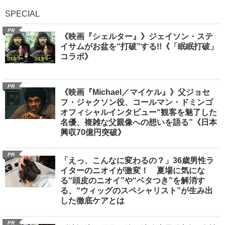
SPECIAL
PR
《映画『シェルター』》ジェイソン・ステ
イサムがお盆を“打破”する!!《「眠眠打破」
コラボ》
PR
《映画『Michael／マイケル』》父ジョセ
フ・ジャクソン役、コールマン・ドミンゴ
オフィシャルインタビュー“観客を魅了した
名優、複雑な父親像への想いを語る”《日本
興収70億円突破》
PR
「えっ、こんなに変わるの？」36歳男性ラ
イターのニオイが激変！ 夏場に気にな
る“頭皮のニオイ”や“ベタつき”を解消す
る、“ウィッグのスペシャリスト”が生み出
した徹底ケアとは
PR