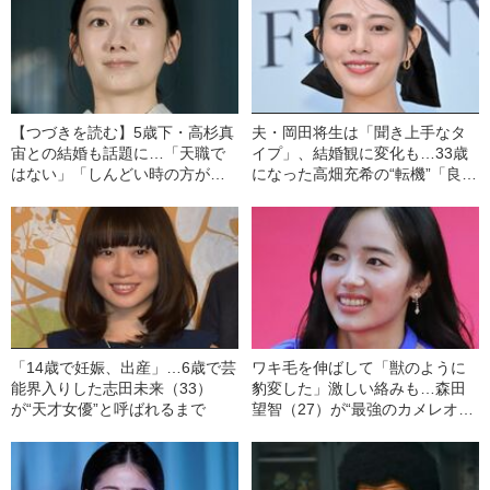
【つづきを読む】5歳下・高杉真
夫・岡田将生は「聞き上手なタ
宙との結婚も話題に…「天職で
イプ」、結婚観に変化も…33歳
はない」「しんどい時の方が多
になった高畑充希の“転機”「良く
い」波瑠（35）がブレイク後に
も悪くも…」
乗り越えた“正念場”
「14歳で妊娠、出産」…6歳で芸
ワキ毛を伸ばして「獣のように
能界入りした志田未来（33）
豹変した」激しい絡みも…森田
が“天才女優”と呼ばれるまで
望智（27）が“最強のカメレオン
女優”になるまで