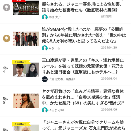
握らされる」ジャニー喜多川による性加害、
語り始めた被害者たち《徹底取材の裏側》
8時間前
髙橋 大介
誰がSMAPを“殺した”のか 悪夢の「公開処
刑」から8年後に明かされた“答え”「世の中は
俺ら5人が仲が悪いと思ってるんだよな」
2024/04/20
みきーる
三山凌輝が妻・趣里との「キス・濡れ場禁止
SCOOP!
ルール」を破って既婚の元宝塚女優・花乃ま
4位
4
りあと連日密会《直撃後にもホテルへ…》
2026/08/04
「週刊文春」編集部
ヤクザ顔負けの「血みどろ情事」豊満な身体
を舐めまわされ…「自称16歳美少女」怪演
5位
5
中、かたせ梨乃（69）の美しすぎる“熟れ方”
2026/08/06
ゆるま 小林
「ジャニーさんがお尻に自分でクリームを塗
SCOOP!
って…」元ジャニーズJr. 石丸志門氏が求めら
6位