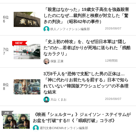
「殺意はなかった」19歳女子高生を強姦殺害
したのになぜ…裁判所と検察が対立した「驚
6位
6
きの判決」（昭和42年の事件）
2026/08/07
鉄人ノンフィクション編集部
「史上初の特攻」を、なぜ旧日本軍は“隠し
NEW
た”のか…若者ばかりが死地に送られた「残酷
7位
7
なカラクリ」
12時間前
保阪 正康
3万8千人を“恐怖で支配”した男の正体は…
「神に代わりお前たちを罰する」日本で知ら
8位
れていない“韓国版アウシュビッツ”の不条理
8
な結末
2026/08/07
大山 くまお
PR
《映画『シェルター』》ジェイソン・ステイサムが
お盆を“打破”する!!《「眠眠打破」コラボ》
週刊文春CINEMAオンライン編集部