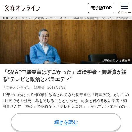
電子版TOP
メニュー
TOP
インタビュー／対談
ニュース
「SMAP中居発言はすごかった」政治学者・
「SMAP中居発言はすごかった」政治学者・御厨貴が語
る“テレビと政治とバラエティ”
「文春オンライン」編集部
2018/09/23
14年半にわたって日曜朝に放送されてきた長寿番組『時事放談』が、この
9月末でその歴史に幕を閉じることとなった。司会を務める政治学者・御
厨貴さんに「放談」の意義から「テレビ天皇制」、そしてバラエティの見
方まで、そのテ…
続きを読む