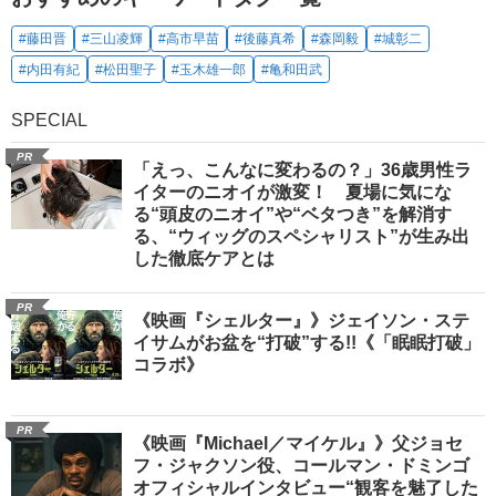
#藤田晋
#三山凌輝
#高市早苗
#後藤真希
#森岡毅
#城彰二
#内田有紀
#松田聖子
#玉木雄一郎
#亀和田武
SPECIAL
PR
「えっ、こんなに変わるの？」36歳男性ラ
イターのニオイが激変！ 夏場に気にな
る“頭皮のニオイ”や“ベタつき”を解消す
る、“ウィッグのスペシャリスト”が生み出
した徹底ケアとは
PR
《映画『シェルター』》ジェイソン・ステ
イサムがお盆を“打破”する!!《「眠眠打破」
コラボ》
PR
《映画『Michael／マイケル』》父ジョセ
フ・ジャクソン役、コールマン・ドミンゴ
オフィシャルインタビュー“観客を魅了した