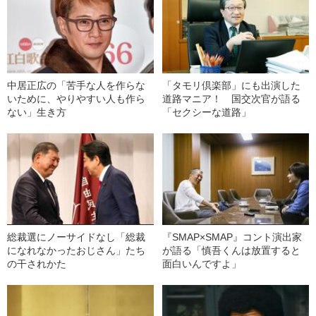
中居正広の「苦手な人を作らな
「タモリ倶楽部」にも出演した
いために、やりやすい人も作ら
道路マニア！ 国交次官が語る
ない」生き方
「セクシーな道路」
総裁選にノーサイドなし「総裁
『SMAP×SMAP』コント演出家
になれなかったおじさん」たち
が語る「慎吾くんは放置すると
の干されかた
面白いんですよ」