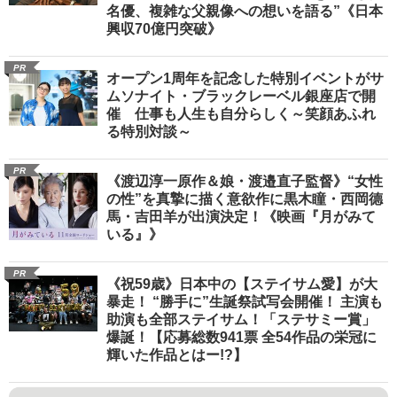
名優、複雑な父親像への想いを語る”《日本
興収70億円突破》
PR
オープン1周年を記念した特別イベントがサ
ムソナイト・ブラックレーベル銀座店で開
催 仕事も人生も自分らしく～笑顔あふれ
る特別対談～
PR
《渡辺淳一原作＆娘・渡邉直子監督》“女性
の性”を真摯に描く意欲作に黒木瞳・西岡德
馬・吉田羊が出演決定！《映画『月がみて
いる』》
PR
《祝59歳》日本中の【ステイサム愛】が大
暴走！ “勝手に”生誕祭試写会開催！ 主演も
助演も全部ステイサム！「ステサミー賞」
爆誕！【応募総数941票 全54作品の栄冠に
輝いた作品とはー!?】