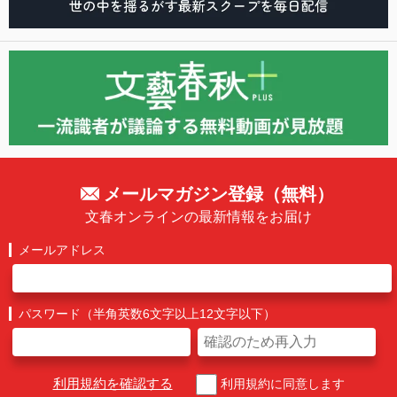
メールマガジン登録（無料）
文春オンラインの最新情報をお届け
メールアドレス
パスワード（半角英数6文字以上12文字以下）
利用規約を確認する
利用規約に同意します