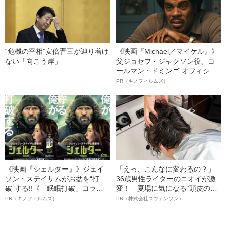
“危機の宰相”安倍晋三が辿り着け
《映画『Michael／マイケル』》
ない「向こう岸」
父ジョセフ・ジャクソン役、コ
ールマン・ドミンゴ オフィシャ
ルインタビュー“観客を魅了した
PR（キノフィルムズ）
名優、複雑な父親像への想いを
語る”《日本興収70億円突破》
《映画『シェルター』》ジェイ
「えっ、こんなに変わるの？」
ソン・ステイサムがお盆を“打
36歳男性ライターのニオイが激
破”する!!《「眠眠打破」コラ
変！ 夏場に気になる“頭皮のニ
ボ》
オイ”や“ベタつき”を解消す
PR（キノフィルムズ）
PR（株式会社スヴェンソン）
る、“ウィッグのスペシャリス
ト”が生み出した徹底ケアとは