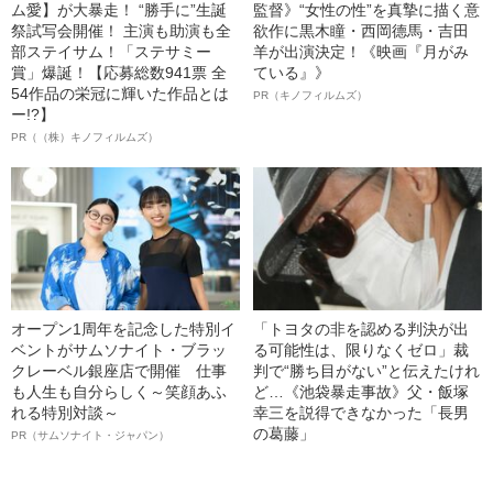
ム愛】が大暴走！ “勝手に”生誕
監督》“女性の性”を真摯に描く意
祭試写会開催！ 主演も助演も全
欲作に黒木瞳・西岡德馬・吉田
部ステイサム！「ステサミー
羊が出演決定！《映画『月がみ
賞」爆誕！【応募総数941票 全
ている』》
54作品の栄冠に輝いた作品とは
PR（キノフィルムズ）
ー!?】
PR（（株）キノフィルムズ）
オープン1周年を記念した特別イ
「トヨタの非を認める判決が出
ベントがサムソナイト・ブラッ
る可能性は、限りなくゼロ」裁
クレーベル銀座店で開催 仕事
判で“勝ち目がない”と伝えたけれ
も人生も自分らしく～笑顔あふ
ど…《池袋暴走事故》父・飯塚
れる特別対談～
幸三を説得できなかった「長男
の葛藤」
PR（サムソナイト・ジャパン）