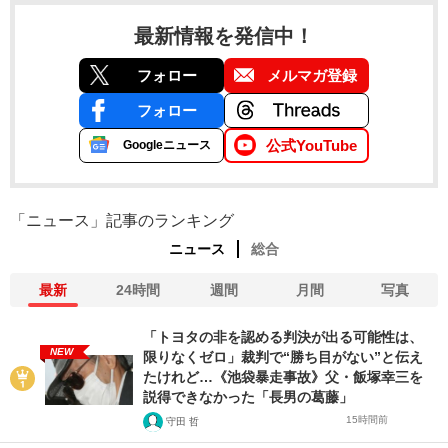
最新情報を発信中！
フォロー
メルマガ登録
フォロー
公式YouTube
Googleニュース
「ニュース」記事のランキング
ニュース
総合
最新
24時間
週間
月間
写真
「トヨタの非を認める判決が出る可能性は、
NEW
限りなくゼロ」裁判で“勝ち目がない”と伝え
たけれど…《池袋暴走事故》父・飯塚幸三を
説得できなかった「長男の葛藤」
15時間前
守田 哲