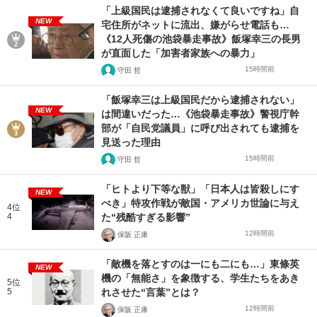
「上級国民は逮捕されなくて良いですね」自
NEW
宅住所がネットに流出、嫌がらせ電話も…
《12人死傷の池袋暴走事故》飯塚幸三の長男
が直面した「加害者家族への暴力」
15時間前
守田 哲
「飯塚幸三は上級国民だから逮捕されない」
NEW
は間違いだった…《池袋暴走事故》警視庁幹
部が「自民党議員」に呼び出されても逮捕を
見送った理由
15時間前
守田 哲
「ヒトより下等な獣」「日本人は皆殺しにす
NEW
べき」特攻作戦が敵国・アメリカ世論に与え
4位
4
た“残酷すぎる影響”
12時間前
保阪 正康
「敵機を落とすのは一にも二にも…」東條英
NEW
機の「無能さ」を象徴する、学生たちをあき
5位
5
れさせた“言葉”とは？
12時間前
保阪 正康