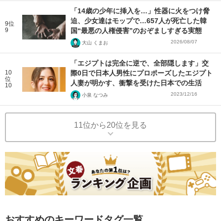
「14歳の少年に挿入を…」性器に火をつけ脅
迫、少女達はモップで…657人が死亡した韓
9位
9
国“最悪の人権侵害”のおぞましすぎる実態
2026/08/07
大山 くまお
「エジプトは完全に逆で、全部隠します」交
10
際0日で日本人男性にプロポーズしたエジプト
位
人妻が明かす、衝撃を受けた日本での生活
10
2023/12/16
小泉 なつみ
11位から20位を見る
おすすめのキーワードタグ一覧