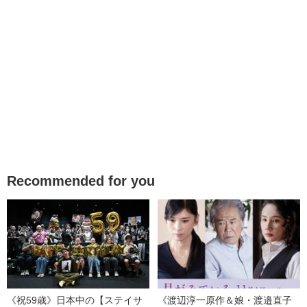
Recommended for you
《祝59歳》日本中の【ステイサ
《渡辺淳一原作＆娘・渡邉直子