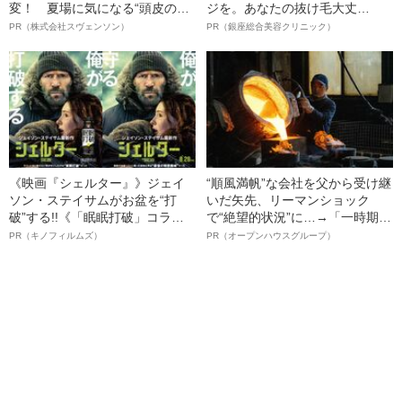
変！ 夏場に気になる“頭皮のニ
ジを。あなたの抜け毛大丈
オイ”や“ベタつき”を解消す
夫！？
PR（株式会社スヴェンソン）
PR（銀座総合美容クリニック）
る、“ウィッグのスペシャリス
ト”が生み出した徹底ケアとは
《映画『シェルター』》ジェイ
“順風満帆”な会社を父から受け継
ソン・ステイサムがお盆を“打
いだ矢先、リーマンショック
破”する!!《「眠眠打破」コラ
で“絶望的状況”に…→「一時期は
ボ》
納品3年待ち」のヒット商品を生
PR（キノフィルムズ）
PR（オープンハウスグループ）
んで危機を脱した四代目社長が
明かす、“逆転の戦術”