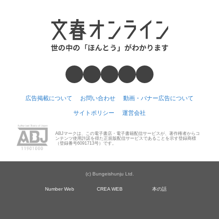
広告掲載について
お問い合わせ
動画・バナー広告について
サイトポリシー
運営会社
ABJマークは、この電子書店・電子書籍配信サービスが、著作権者からコ
ンテンツ使用許諾を得た正規版配信サービスであることを示す登録商標
（登録番号6091713号）です。
(c) Bungeishunju Ltd.
Number Web
CREA WEB
本の話