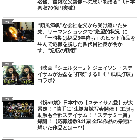
名優、複雑な父親像への想いを語る”《日本
興収70億円突破》
PR
“順風満帆”な会社を父から受け継いだ矢
先、リーマンショックで“絶望的状況”に…
→「一時期は納品3年待ち」のヒット商品を
生んで危機を脱した四代目社長が明か
す、“逆転の戦術”
PR
《映画『シェルター』》ジェイソン・ステ
イサムがお盆を“打破”する!!《「眠眠打破」
コラボ》
PR
《祝59歳》日本中の【ステイサム愛】が大
暴走！ “勝手に”生誕祭試写会開催！ 主演も
助演も全部ステイサム！「ステサミー賞」
爆誕！【応募総数941票 全54作品の栄冠に
輝いた作品とはー!?】