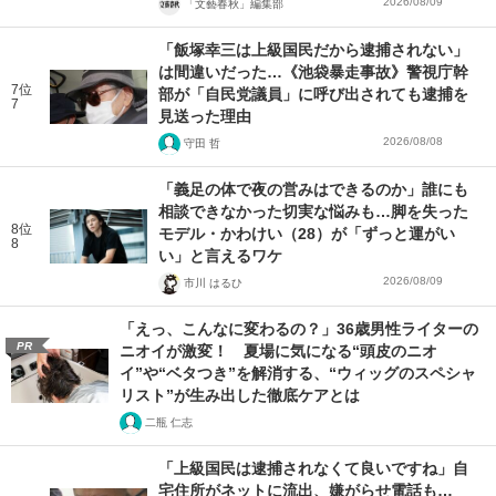
2026/08/09
「文藝春秋」編集部
「飯塚幸三は上級国民だから逮捕されない」
は間違いだった…《池袋暴走事故》警視庁幹
7位
部が「自民党議員」に呼び出されても逮捕を
7
見送った理由
2026/08/08
守田 哲
「義足の体で夜の営みはできるのか」誰にも
相談できなかった切実な悩みも…脚を失った
8位
モデル・かわけい（28）が「ずっと運がい
8
い」と言えるワケ
2026/08/09
市川 はるひ
「えっ、こんなに変わるの？」36歳男性ライターの
PR
ニオイが激変！ 夏場に気になる“頭皮のニオ
イ”や“ベタつき”を解消する、“ウィッグのスペシャ
リスト”が生み出した徹底ケアとは
二瓶 仁志
「上級国民は逮捕されなくて良いですね」自
宅住所がネットに流出、嫌がらせ電話も…