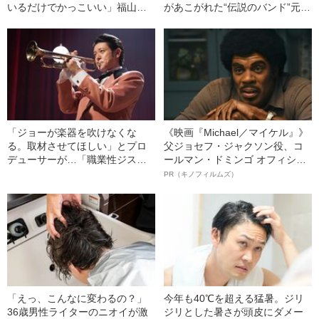
いるだけでかっこいい」福山雅
があこがれた“伝説のバンド”元ド
治やMISIAを抑え、熱いコメント
ラマー（52）を苦しめる「難病
が集まった“男性歌手”は？
の正体」
「ジョーが楽器を吹けなくな
《映画『Michael／マイケル』》
る。取材させてほしい」とプロ
父ジョセフ・ジャクソン役、コ
デューサーが…「職業性ジスト
ールマン・ドミンゴ オフィシャ
ニア」を発症した元サックス奏
ルインタビュー“観客を魅了した
PR（キノフィルムズ）
者が、『カムカム』の音楽を手
名優、複雑な父親像への想いを
がけるまで
語る”《日本興収70億円突破》
「えっ、こんなに変わるの？」
今年も40℃を超える猛暑。ジリ
36歳男性ライターのニオイが激
ジリとした暑さが頭皮にダメー