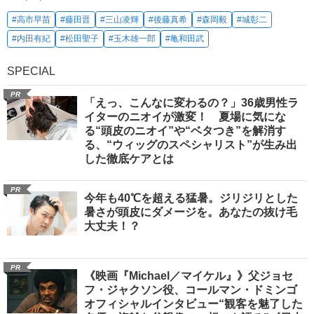
#高市早苗
#藤田晋
#三山凌輝
#後藤真希
#森岡毅
#城彰二
#内田有紀
#松田聖子
#玉木雄一郎
#亀和田武
SPECIAL
PR
「えっ、こんなに変わるの？」36歳男性ラ
イターのニオイが激変！ 夏場に気にな
る“頭皮のニオイ”や“ベタつき”を解消す
る、“ウィッグのスペシャリスト”が生み出
した徹底ケアとは
PR
今年も40℃を超える猛暑。ジリジリとした
暑さが頭皮にダメージを。あなたの抜け毛
大丈夫！？
PR
《映画『Michael／マイケル』》父ジョセ
フ・ジャクソン役、コールマン・ドミンゴ
オフィシャルインタビュー“観客を魅了した