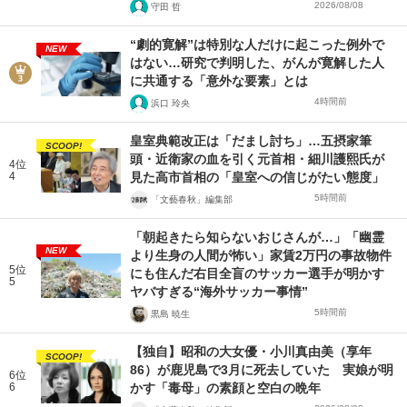
2026/08/08
守田 哲
“劇的寛解”は特別な人だけに起こった例外で
NEW
はない…研究で判明した、がんが寛解した人
に共通する「意外な要素」とは
4時間前
浜口 玲央
皇室典範改正は「だまし討ち」…五摂家筆
SCOOP!
頭・近衛家の血を引く元首相・細川護熙氏が
4位
4
見た高市首相の「皇室への信じがたい態度」
5時間前
「文藝春秋」編集部
「朝起きたら知らないおじさんが…」「幽霊
NEW
より生身の人間が怖い」家賃2万円の事故物件
5位
にも住んだ右目全盲のサッカー選手が明かす
5
ヤバすぎる“海外サッカー事情”
5時間前
黒島 暁生
【独自】昭和の大女優・小川真由美（享年
SCOOP!
86）が鹿児島で3月に死去していた 実娘が明
6位
6
かす「毒母」の素顔と空白の晩年