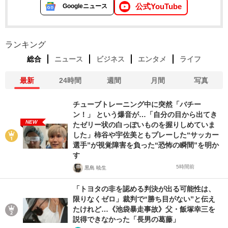
公式YouTube
Googleニュース
ランキング
総合
ニュース
ビジネス
エンタメ
ライフ
最新
24時間
週間
月間
写真
チューブトレーニング中に突然「バチー
ン！」 という爆音が…「自分の目から出てき
NEW
たゼリー状の白っぽいものを握りしめていま
した」柿谷や宇佐美ともプレーした“サッカー
選手”が視覚障害を負った“恐怖の瞬間”を明か
す
5時間前
黒島 暁生
「トヨタの非を認める判決が出る可能性は、
限りなくゼロ」裁判で“勝ち目がない”と伝え
たけれど…《池袋暴走事故》父・飯塚幸三を
説得できなかった「長男の葛藤」