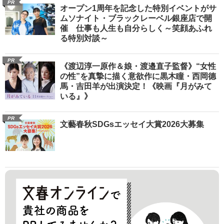
PR
オープン1周年を記念した特別イベントがサ
ムソナイト・ブラックレーベル銀座店で開
催 仕事も人生も自分らしく～笑顔あふれ
る特別対談～
PR
《渡辺淳一原作＆娘・渡邉直子監督》“女性
の性”を真摯に描く意欲作に黒木瞳・西岡德
馬・吉田羊が出演決定！《映画『月がみて
いる』》
PR
文藝春秋SDGsエッセイ大賞2026大募集