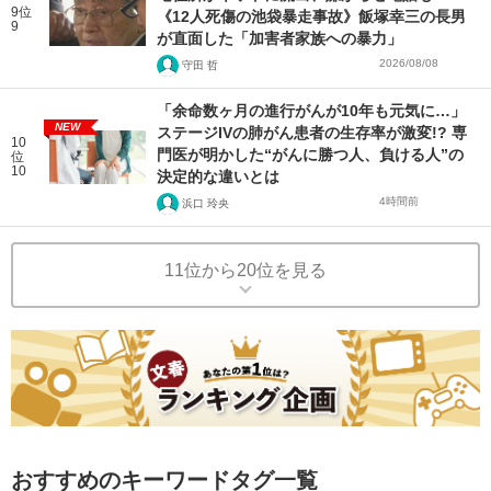
9位
《12人死傷の池袋暴走事故》飯塚幸三の長男
9
が直面した「加害者家族への暴力」
2026/08/08
守田 哲
「余命数ヶ月の進行がんが10年も元気に…」
NEW
ステージIVの肺がん患者の生存率が激変!? 専
10
門医が明かした“がんに勝つ人、負ける人”の
位
10
決定的な違いとは
4時間前
浜口 玲央
11位から20位を見る
おすすめのキーワードタグ一覧