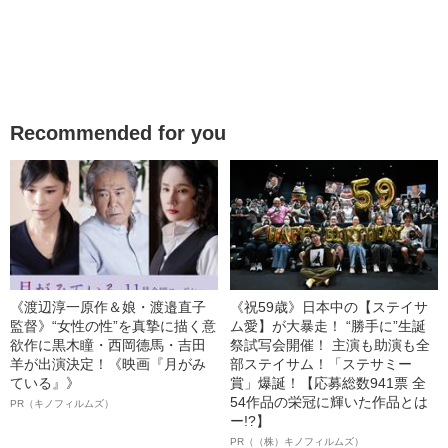
Recommended for you
《渡辺淳一原作＆娘・渡邉直子
《祝59歳》日本中の【ステイサ
監督》“女性の性”を真摯に描く意
ム愛】が大暴走！ “勝手に”生誕
欲作に黒木瞳・西岡德馬・吉田
祭試写会開催！ 主演も助演も全
羊が出演決定！《映画『月がみ
部ステイサム！「ステサミー
ている』》
賞」爆誕！【応募総数941票 全
54作品の栄冠に輝いた作品とは
PR（キノフィルムズ）
ー!?】
PR（（株）キノフィルムズ）