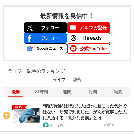
最新情報を発信中！
フォロー
メルマガ登録
フォロー
公式YouTube
Googleニュース
「ライフ」記事のランキング
ライフ
総合
最新
24時間
週間
月間
写真
“劇的寛解”は特別な人だけに起こった例外で
NEW
はない…研究で判明した、がんが寛解した人
に共通する「意外な要素」とは
5時間前
浜口 玲央