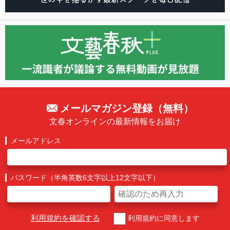
メールマガジン登録（無料）
文春オンラインの最新情報をお届け
メールアドレス
パスワード（半角英数6文字以上12文字以下）
利用規約を確認する
利用規約に同意します