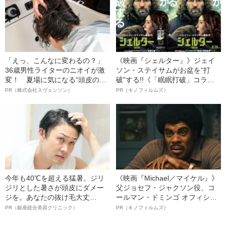
「えっ、こんなに変わるの？」
《映画『シェルター』》ジェイ
36歳男性ライターのニオイが激
ソン・ステイサムがお盆を“打
変！ 夏場に気になる“頭皮のニ
破”する!!《「眠眠打破」コラ
オイ”や“ベタつき”を解消す
ボ》
PR（株式会社スヴェンソン）
PR（キノフィルムズ）
る、“ウィッグのスペシャリス
ト”が生み出した徹底ケアとは
今年も40℃を超える猛暑。ジリ
《映画『Michael／マイケル』》
ジリとした暑さが頭皮にダメー
父ジョセフ・ジャクソン役、コ
ジを。あなたの抜け毛大丈
ールマン・ドミンゴ オフィシャ
夫！？
ルインタビュー“観客を魅了した
PR（銀座総合美容クリニック）
PR（キノフィルムズ）
名優、複雑な父親像への想いを