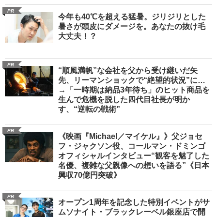
PR
今年も40℃を超える猛暑。ジリジリとした
暑さが頭皮にダメージを。あなたの抜け毛
大丈夫！？
PR
“順風満帆”な会社を父から受け継いだ矢
先、リーマンショックで“絶望的状況”に…
→「一時期は納品3年待ち」のヒット商品を
生んで危機を脱した四代目社長が明か
す、“逆転の戦術”
PR
《映画『Michael／マイケル』》父ジョセ
フ・ジャクソン役、コールマン・ドミンゴ
オフィシャルインタビュー“観客を魅了した
名優、複雑な父親像への想いを語る”《日本
興収70億円突破》
PR
オープン1周年を記念した特別イベントがサ
ムソナイト・ブラックレーベル銀座店で開