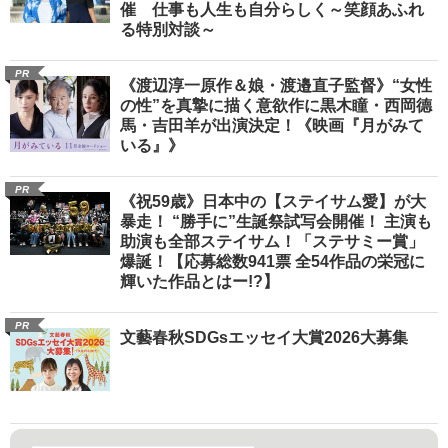
催 仕事も人生も自分らしく～笑顔あふれ
る特別対談～
PR
《渡辺淳一原作＆娘・渡邉直子監督》“女性
の性”を真摯に描く意欲作に黒木瞳・西岡德
馬・吉田羊が出演決定！《映画『月がみて
いる』》
PR
《祝59歳》日本中の【ステイサム愛】が大
暴走！ “勝手に”生誕祭試写会開催！ 主演も
助演も全部ステイサム！「ステサミー賞」
爆誕！【応募総数941票 全54作品の栄冠に
輝いた作品とはー!?】
PR
文藝春秋SDGsエッセイ大賞2026大募集