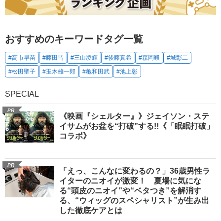
おすすめのキーワードタグ一覧
#高市早苗
#藤田晋
#三山凌輝
#後藤真希
#森岡毅
#城彰二
#松田聖子
#玉木雄一郎
#亀和田武
#池上彰
SPECIAL
PR
《映画『シェルター』》ジェイソン・ステ
イサムがお盆を“打破”する!!《「眠眠打破」
コラボ》
PR
「えっ、こんなに変わるの？」36歳男性ラ
イターのニオイが激変！ 夏場に気にな
る“頭皮のニオイ”や“ベタつき”を解消す
る、“ウィッグのスペシャリスト”が生み出
した徹底ケアとは