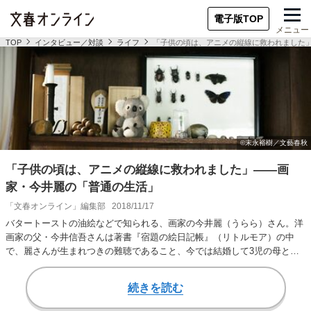
電子版TOP
メニュー
TOP
インタビュー／対談
ライフ
「子供の頃は、アニメの縦線に救われました
「子供の頃は、アニメの縦線に救われました」――画
家・今井麗の「普通の生活」
「文春オンライン」編集部
2018/11/17
バタートーストの油絵などで知られる、画家の今井麗（うらら）さん。洋
画家の父・今井信吾さんは著書『宿題の絵日記帳』（リトルモア）の中
で、麗さんが生まれつきの難聴であること、今では結婚して3児の母とな
り、新進画家として成…
続きを読む