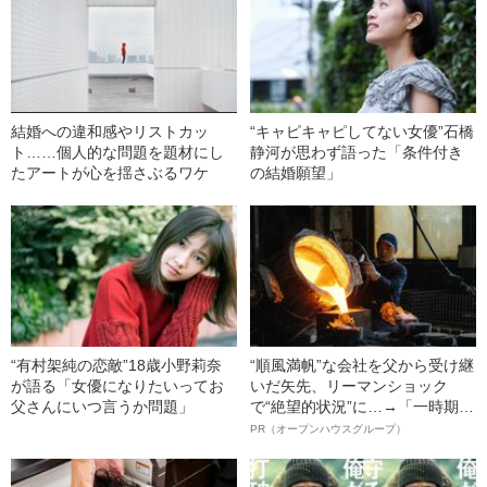
結婚への違和感やリストカッ
“キャピキャピしてない女優”石橋
ト……個人的な問題を題材にし
静河が思わず語った「条件付き
たアートが心を揺さぶるワケ
の結婚願望」
“有村架純の恋敵”18歳小野莉奈
“順風満帆”な会社を父から受け継
が語る「女優になりたいってお
いだ矢先、リーマンショック
父さんにいつ言うか問題」
で“絶望的状況”に…→「一時期は
納品3年待ち」のヒット商品を生
PR（オープンハウスグループ）
んで危機を脱した四代目社長が
明かす、“逆転の戦術”