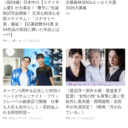
《祝59歳》日本中の【ステイサ
文藝春秋SDGsエッセイ大賞
ム愛】が大暴走！ “勝手に”生誕
2026大募集
祭試写会開催！ 主演も助演も全
PR
部ステイサム！「ステサミー
賞」爆誕！【応募総数941票 全
54作品の栄冠に輝いた作品とは
ー!?】
PR（（株）キノフィルムズ）
オープン1周年を記念した特別イ
《渡辺淳一原作＆娘・渡邉直子
ベントがサムソナイト・ブラッ
監督》“女性の性”を真摯に描く意
クレーベル銀座店で開催 仕事
欲作に黒木瞳・西岡德馬・吉田
も人生も自分らしく～笑顔あふ
羊が出演決定！《映画『月がみ
れる特別対談～
ている』》
PR（サムソナイト・ジャパン）
PR（キノフィルムズ）