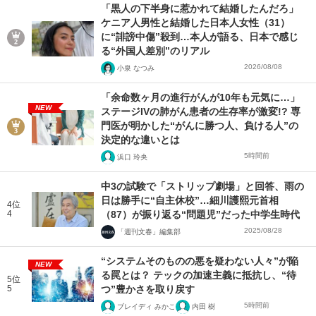
「黒人の下半身に惹かれて結婚したんだろ」
ケニア人男性と結婚した日本人女性（31）
に“誹謗中傷”殺到…本人が語る、日本で感じ
る“外国人差別”のリアル
2026/08/08
小泉 なつみ
「余命数ヶ月の進行がんが10年も元気に…」
NEW
ステージIVの肺がん患者の生存率が激変!? 専
門医が明かした“がんに勝つ人、負ける人”の
決定的な違いとは
5時間前
浜口 玲央
中3の試験で「ストリップ劇場」と回答、雨の
日は勝手に“自主休校”…細川護熙元首相
4位
4
（87）が振り返る“問題児”だった中学生時代
2025/08/28
「週刊文春」編集部
“システムそのものの悪を疑わない人々”が陥
NEW
る罠とは？ テックの加速主義に抵抗し、“待
5位
5
つ”豊かさを取り戻す
5時間前
ブレイディ みかこ
内田 樹