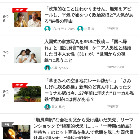
「政策的なことはわかりません」無知をアピ
NEW
ールし、平気で嘘をつく政治家ほど“人気があ
6位
6
る”納得の理由
5時間前
ブレイディ みかこ
内田 樹
入園式の家族写真をSNSに投稿→「国へ帰
れ」と“差別発言”殺到…ケニア人男性と結婚
7位
した日本人女性（31）が、“世間からの視
7
線”に思うこと
2026/08/08
小泉 なつみ
「草まみれの空き地にレール跡が…」「さみ
NEW
しげに残る鉄橋」新潟のど真ん中にあったタ
8位
ーミナル駅は今…27年前に消えた“ローカル私
8
鉄”廃線跡には何がある？
5時間前
鼠入 昌史
“順風満帆”な会社を父から受け継いだ矢先、リーマ
PR
ンショックで“絶望的状況”に…→「一時期は納品3
年待ち」のヒット商品を生んで危機を脱した四代目
社長が明かす、“逆転の戦術”