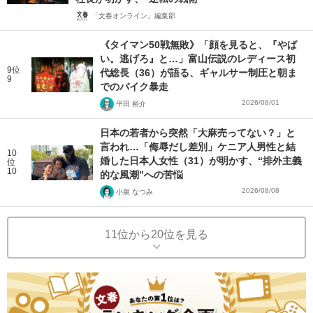
「文春オンライン」編集部
《タイマン50戦無敗》「顔を見ると、『やば
い。逃げろ』と…」富山伝説のレディース初
9位
代総長（36）が語る、ギャルサー制圧と朝ま
9
でのバイク暴走
2026/08/01
平田 裕介
日本の若者から突然「大麻売ってない？」と
言われ…「侮辱だし差別」ケニア人男性と結
10
婚した日本人女性（31）が明かす、“排外主義
位
10
的な風潮”への苦悩
2026/08/08
小泉 なつみ
11位から20位を見る