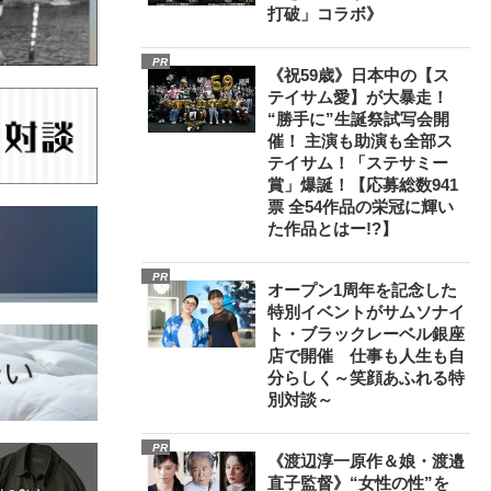
打破」コラボ》
PR
《祝59歳》日本中の【ス
テイサム愛】が大暴走！
“勝手に”生誕祭試写会開
催！ 主演も助演も全部ス
テイサム！「ステサミー
賞」爆誕！【応募総数941
票 全54作品の栄冠に輝い
た作品とはー!?】
PR
オープン1周年を記念した
特別イベントがサムソナイ
ト・ブラックレーベル銀座
店で開催 仕事も人生も自
分らしく～笑顔あふれる特
別対談～
PR
《渡辺淳一原作＆娘・渡邉
直子監督》“女性の性”を