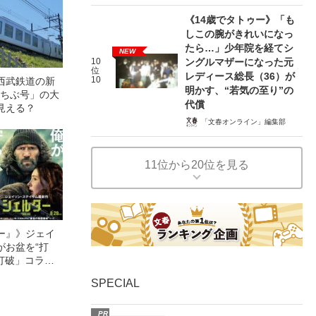
《14歳でタトゥー》「も
しこの腕がきれいになっ
たら…」少年院を経てシ
NEW
10
ングルマザーになった元
位
レディース総長（36）が
10
西武鉄道の新
明かす、“若気の至り”の
 ちちぶ号」の大
代償
見える？
「文春オンライン」編集部
11位から20位を見る
ー』》ジェイ
がお盆を“打
眠打破」コラ
SPECIAL
PR