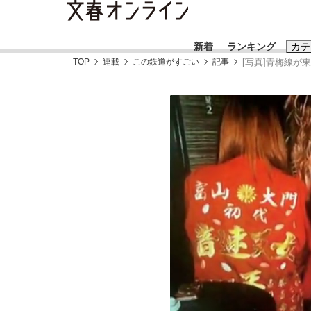
新着
ランキング
カテ
TOP
連載
この鉄道がすごい
記事
[写真]青梅線
スクープ
ニュー
おすすめのキ
#藤田晋
#三
#玉木雄一郎
《BTS厳戒トーキョー滞在記》RM→渋谷で飲
終戦から81年