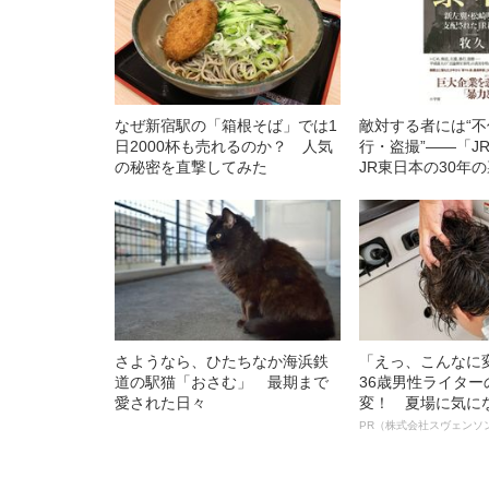
なぜ新宿駅の「箱根そば」では1
敵対する者には“
日2000杯も売れるのか？ 人気
行・盗撮”――「J
の秘密を直撃してみた
JR東日本の30年
さようなら、ひたちなか海浜鉄
「えっ、こんなに
道の駅猫「おさむ」 最期まで
36歳男性ライタ
愛された日々
変！ 夏場に気に
オイ”や“ベタつき
PR（株式会社スヴェンソ
る、“ウィッグの
ト”が生み出した