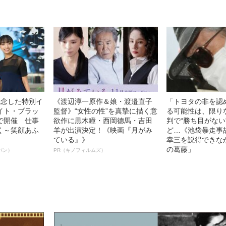
記念した特別イ
《渡辺淳一原作＆娘・渡邉直子
「トヨタの非を認
イト・ブラッ
監督》“女性の性”を真摯に描く意
る可能性は、限り
で開催 仕事
欲作に黒木瞳・西岡德馬・吉田
判で“勝ち目がない
く～笑顔あふ
羊が出演決定！《映画『月がみ
ど…《池袋暴走事
ている』》
幸三を説得できな
の葛藤」
パン）
PR（キノフィルムズ）