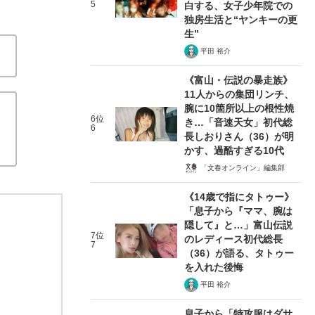
5
白する、女子少年院での
独房生活と“ヤンキーの更
生”
平田 裕介
《富山・伝説の暴走族》
11人からの集団リンチ、
腕に10箇所以上の根性焼
6位
き…「音速天女」初代総
6
長しおりさん（36）が明
かす、過酷すぎる10代
「文春オンライン」編集部
《14歳で指にタトゥー》
「息子から『ママ、腕は
隠して』と…」富山伝説
7位
のレディース初代総長
7
（36）が語る、タトゥー
を入れた後悔
平田 裕介
息子から「特攻服はダサ