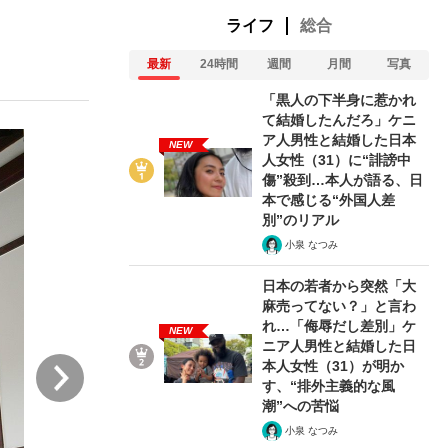
ライフ
総合
最新
24時間
週間
月間
写真
む将棋
「黒人の下半身に惹かれ
て結婚したんだろ」ケニ
ア人男性と結婚した日本
NEW
人女性（31）に“誹謗中
った」侍ジャパン選手が証言した“NPB聞...
傷”殺到…本人が語る、日
本で感じる“外国人差
別”のリアル
小泉 なつみ
日本の若者から突然「大
麻売ってない？」と言わ
れ…「侮辱だし差別」ケ
NEW
ニア人男性と結婚した日
次
本人女性（31）が明か
す、“排外主義的な風
潮”への苦悩
小泉 なつみ