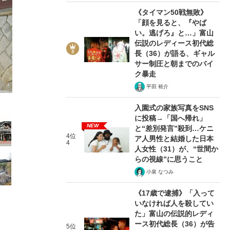
《タイマン50戦無敗》
「顔を見ると、『やば
い。逃げろ』と…」富山
伝説のレディース初代総
長（36）が語る、ギャル
16/27
サー制圧と朝までのバイ
ク暴走
平田 裕介
入園式の家族写真をSNS
に投稿→「国へ帰れ」
NEW
と“差別発言”殺到…ケニ
4位
ア人男性と結婚した日本
4
人女性（31）が、“世間か
らの視線”に思うこと
小泉 なつみ
《17歳で逮捕》「入って
いなければ人を殺してい
た」富山の伝説的レディ
ース初代総長（36）が告
5位