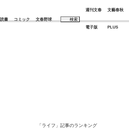
週刊文春
文藝春秋
読書
コミック
文春野球
検索
電子版
PLUS
インタビュー
読書
#松田聖子
本田圭佑が初めて明かした日本代表監督に...
K-POPアイドルたち
「ライフ」記事のランキング