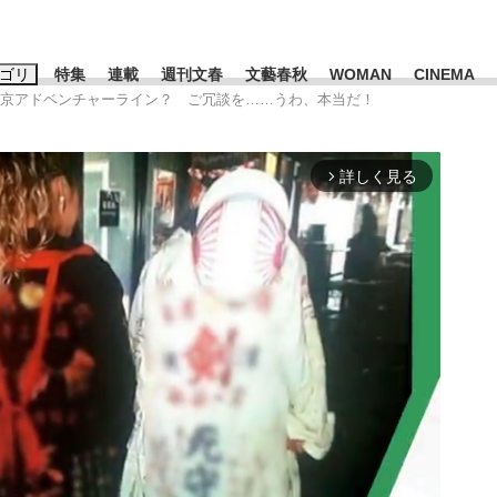
ゴリ
特集
連載
週刊文春
文藝春秋
WOMAN
CINEMA
が東京アドベンチャーライン？ ご冗談を……うわ、本当だ！
キーワード入力
ス
エンタメ
ライフ
ビジネス
詳しく見る
arrow_forward_ios
ーワードタグ一覧
山凌輝
#高市早苗
#後藤真希
#森岡毅
#城彰二
#内田有紀
#亀和田武
み会、JIN→伊豆の...
「90%は失敗する。でも…」
日本生まれの