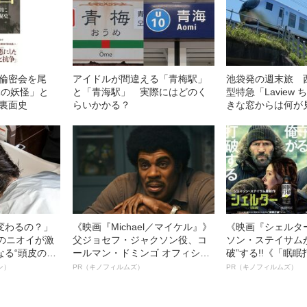
不倫密会を尾
アイドルが間違える「青梅駅」
池袋発の週末旅 
Rの妖怪」と
と「青海駅」 実際にはどのく
型特急「Laview
の裏面史
らいかかる？
きな窓からは何が
変わるの？」
《映画『Michael／マイケル』》
《映画『シェルタ
ーのニオイが激
父ジョセフ・ジャクソン役、コ
ソン・ステイサム
なる“頭皮のニ
ールマン・ドミンゴ オフィシャ
破”する!!《「眠
”を解消す
ルインタビュー“観客を魅了した
ボ》
ン）
PR（キノフィルムズ）
PR（キノフィルムズ）
スペシャリス
名優、複雑な父親像への想いを
徹底ケアとは
語る”《日本興収70億円突破》