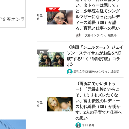
い。タトゥーは隠して」
NEW
と…少年院を経てシング
8位
ルマザーになった元レデ
で文春オンラ
8
ィース総長（36）が語
る、育児と仕事への思い
「文春オンライン」編集部
《映画『シェルター』》ジェイ
PR
ソン・ステイサムがお盆を“打
破”する!!《「眠眠打破」コラ
ボ》
週刊文春CINEMAオンライン編集部
《両腕にでかいタトゥ
ー》「元暴走族だからこ
そ、1ミリもズレたくな
い」富山伝説のレディー
9位
9
ス初代総長（36）が明か
す、2人の子育てと仕事へ
の思い
平田 裕介