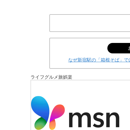
なぜ新宿駅の「箱根そば」では
ライフ
グルメ
旅
娯楽