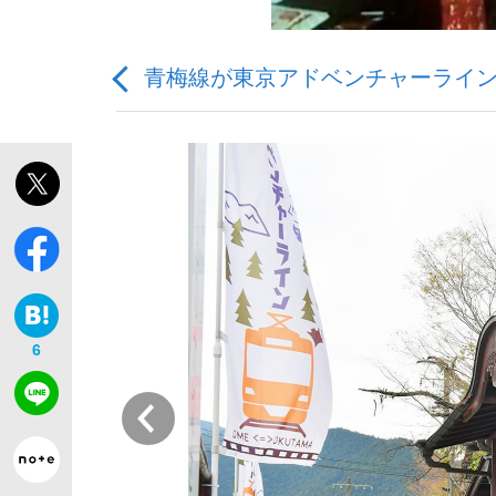
青梅線が東京アドベンチャーライ
「最悪の空気のまま解散」WBC日本代表“敗戦
私のあのとき、私のいま
6
前
「クマが悪者扱いされているのが悲しい」『北
キングの誕生を、目撃せよ。