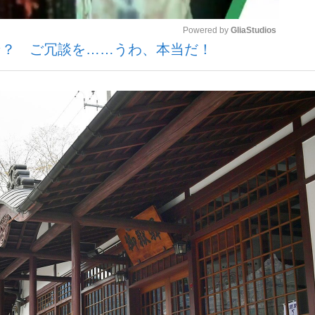
Powered by 
GliaStudios
ン？ ご冗談を……うわ、本当だ！
観る将棋、読
Mute
”の真実 選手が明かす...
「敗因分析は一切聞かれなか
の国から』倉本聰氏（91...