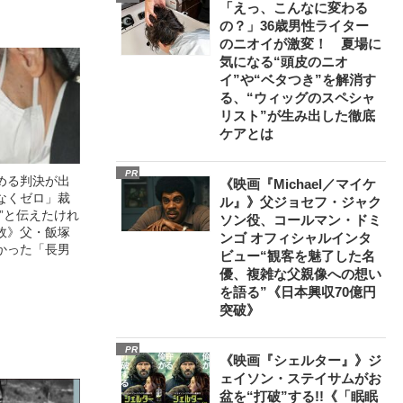
「えっ、こんなに変わる
の？」36歳男性ライター
のニオイが激変！ 夏場に
気になる“頭皮のニオ
イ”や“ベタつき”を解消す
る、“ウィッグのスペシャ
リスト”が生み出した徹底
ケアとは
PR
める判決が出
《映画『Michael／マイケ
なくゼロ」裁
ル』》父ジョセフ・ジャク
”と伝えたけれ
ソン役、コールマン・ドミ
故》父・飯塚
ンゴ オフィシャルインタ
かった「長男
ビュー“観客を魅了した名
優、複雑な父親像への想い
を語る”《日本興収70億円
突破》
PR
《映画『シェルター』》ジ
ェイソン・ステイサムがお
盆を“打破”する!!《「眠眠