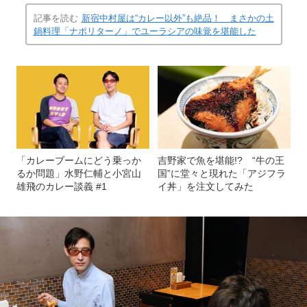
記事を読む
新宿中村屋は“カレー以外”も絶品！ まさかの土
鍋料理「ナポリターノ」でユーラシアの味覚を堪能した
「カレーブームにどう乗っか
吉野家で魚を堪能!? “牛の王
るか問題」水野仁輔と小宮山
国”に堂々と現れた「アジフラ
雄飛のカレー談義 #1
イ丼」を注文してみた