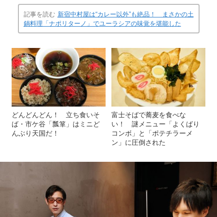
記事を読む
新宿中村屋は“カレー以外”も絶品！ まさかの土
鍋料理「ナポリターノ」でユーラシアの味覚を堪能した
どんどんどん！ 立ち食いそ
富士そばで蕎麦を食べな
ば・市ケ谷「瓢箪」はミニど
い！ 謎メニュー「よくばり
んぶり天国だ！
コンボ」と「ポテチラーメ
ン」に圧倒された