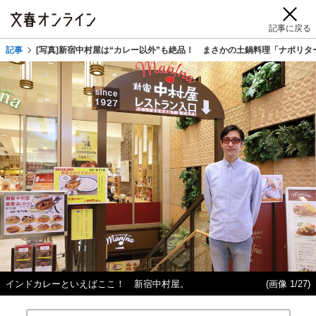
記事に戻る
記事
[写真]新宿中村屋は“カレー以外”も絶品！ まさかの土鍋料理「ナポリ
インドカレーといえばここ！ 新宿中村屋。
(画像 1/27)