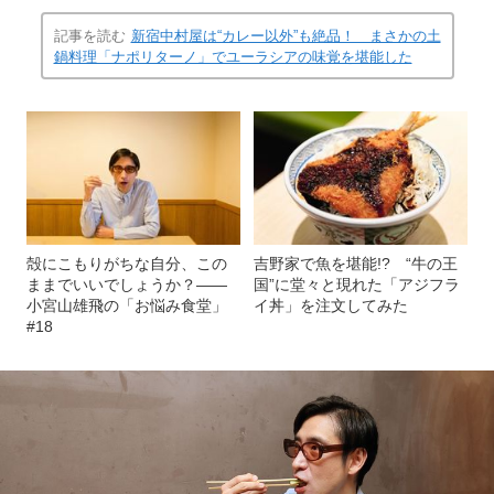
記事を読む
新宿中村屋は“カレー以外”も絶品！ まさかの土
鍋料理「ナポリターノ」でユーラシアの味覚を堪能した
殻にこもりがちな自分、この
吉野家で魚を堪能!? “牛の王
ままでいいでしょうか？――
国”に堂々と現れた「アジフラ
小宮山雄飛の「お悩み食堂」
イ丼」を注文してみた
#18