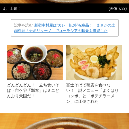
え、土鍋！
(画像 7/27)
記事を読む
新宿中村屋は“カレー以外”も絶品！ まさかの土
鍋料理「ナポリターノ」でユーラシアの味覚を堪能した
どんどんどん！ 立ち食いそ
富士そばで蕎麦を食べな
ば・市ケ谷「瓢箪」はミニど
い！ 謎メニュー「よくばり
んぶり天国だ！
コンボ」と「ポテチラーメ
ン」に圧倒された