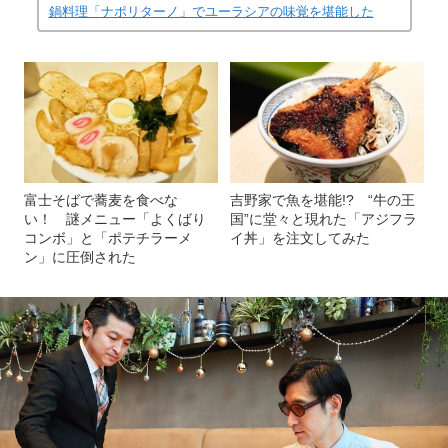
鍋料理「ナポリターノ」でユーラシアの味覚を堪能した
富士そばで蕎麦を食べな
吉野家で魚を堪能!? “牛の王
い！ 謎メニュー「よくばり
国”に堂々と現れた「アジフラ
コンボ」と「ポテチラーメ
イ丼」を注文してみた
ン」に圧倒された