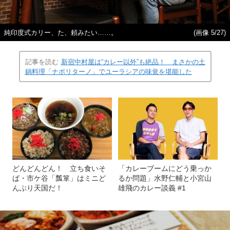
純印度式カリー、た、頼みたい……。
(画像 5/27)
記事を読む
新宿中村屋は“カレー以外”も絶品！ まさかの土
鍋料理「ナポリターノ」でユーラシアの味覚を堪能した
どんどんどん！ 立ち食いそ
「カレーブームにどう乗っか
ば・市ケ谷「瓢箪」はミニど
るか問題」水野仁輔と小宮山
んぶり天国だ！
雄飛のカレー談義 #1