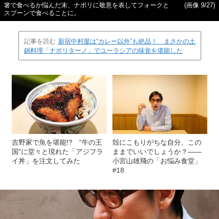
箸で食べるか悩んだ末、ナポリに敬意を表してフォークと
(画像 9/27)
スプーンで食べることに。
記事を読む
新宿中村屋は“カレー以外”も絶品！ まさかの土
鍋料理「ナポリターノ」でユーラシアの味覚を堪能した
吉野家で魚を堪能!? “牛の王
殻にこもりがちな自分、この
国”に堂々と現れた「アジフラ
ままでいいでしょうか？――
イ丼」を注文してみた
小宮山雄飛の「お悩み食堂」
#18