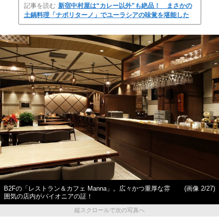
記事を読む
新宿中村屋は“カレー以外”も絶品！ まさかの
土鍋料理「ナポリターノ」でユーラシアの味覚を堪能した
B2Fの「レストラン＆カフェ Manna」。広々かつ重厚な雰
(画像 2/27)
囲気の店内がパイオニアの証！
縦スクロールで次の写真へ