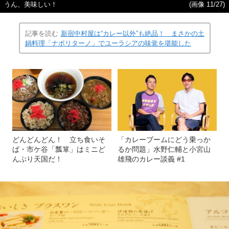
うん、美味しい！
(画像 11/27)
記事を読む
新宿中村屋は“カレー以外”も絶品！ まさかの土
鍋料理「ナポリターノ」でユーラシアの味覚を堪能した
どんどんどん！ 立ち食いそ
「カレーブームにどう乗っか
ば・市ケ谷「瓢箪」はミニど
るか問題」水野仁輔と小宮山
んぶり天国だ！
雄飛のカレー談義 #1