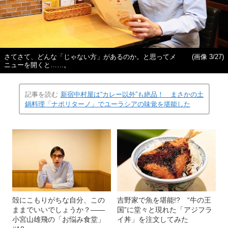
さてさて、どんな「じゃない方」があるのか。と思ってメ
(画像 3/27)
ニューを開くと……。
記事を読む
新宿中村屋は“カレー以外”も絶品！ まさかの土
鍋料理「ナポリターノ」でユーラシアの味覚を堪能した
殻にこもりがちな自分、この
吉野家で魚を堪能!? “牛の王
ままでいいでしょうか？――
国”に堂々と現れた「アジフラ
小宮山雄飛の「お悩み食堂」
イ丼」を注文してみた