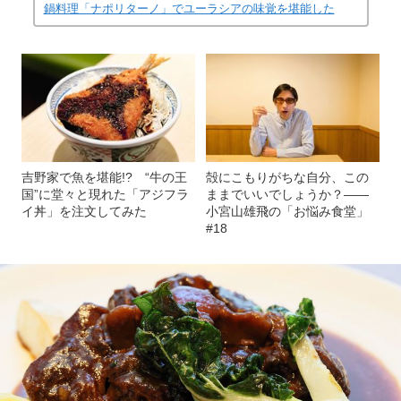
鍋料理「ナポリターノ」でユーラシアの味覚を堪能した
吉野家で魚を堪能!? “牛の王
殻にこもりがちな自分、この
国”に堂々と現れた「アジフラ
ままでいいでしょうか？――
イ丼」を注文してみた
小宮山雄飛の「お悩み食堂」
#18