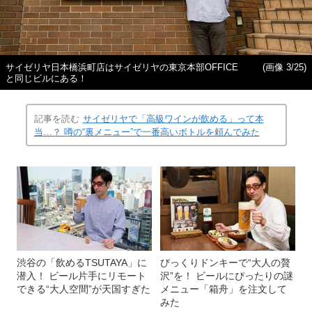
サイゼリヤ日本橋浜町店はサイゼリヤの東京本部OFFICE
(画像 3/25)
と同じビルにある！
記事を読む
サイゼリヤで「高級ワインが飲める」って本
当…？ 噂の“裏メニュー”で一番高いボトルを頼んでみた
渋谷の「飲めるTSUTAYA」に
びっくりドンキーで“大人の贅
潜入！ ビール片手にリモート
沢”を！ ビールにぴったりの謎
できる“大人空間”が天国すぎた
メニュー「箱舟」を注文して
みた