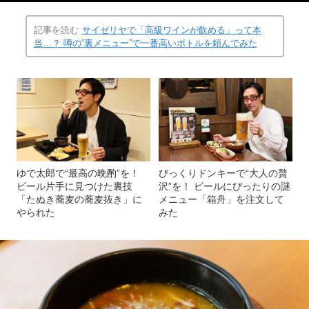
記事を読む
サイゼリヤで「高級ワインが飲める」って本
当…？ 噂の“裏メニュー”で一番高いボトルを頼んでみた
ゆで太郎で“最高の晩酌”を！
びっくりドンキーで“大人の贅
ビール片手に見つけた裏技
沢”を！ ビールにぴったりの謎
「たぬき蕎麦の蕎麦抜き」に
メニュー「箱舟」を注文して
やられた
みた