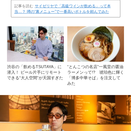
記事を読む
サイゼリヤで「高級ワインが飲める」って本
当…？ 噂の“裏メニュー”で一番高いボトルを頼んでみた
渋谷の「飲めるTSUTAYA」に
“とんこつの名店”一風堂の醤油
潜入！ ビール片手にリモート
ラーメンって!? 琥珀色に輝く
できる“大人空間”が天国すぎた
「博多中華そば」を注文して
みた