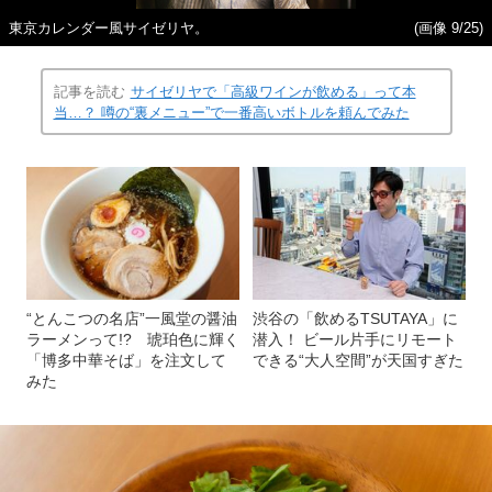
東京カレンダー風サイゼリヤ。
(画像 9/25)
記事を読む
サイゼリヤで「高級ワインが飲める」って本
当…？ 噂の“裏メニュー”で一番高いボトルを頼んでみた
“とんこつの名店”一風堂の醤油
渋谷の「飲めるTSUTAYA」に
ラーメンって!? 琥珀色に輝く
潜入！ ビール片手にリモート
「博多中華そば」を注文して
できる“大人空間”が天国すぎた
みた