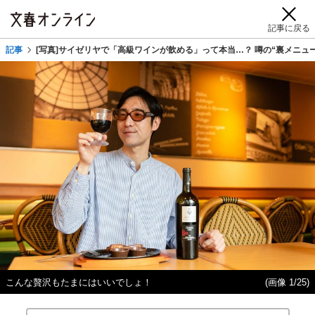
記事に戻る
記事
[写真]サイゼリヤで「高級ワインが飲める」って本当…？ 噂の“裏メニュ
こんな贅沢もたまにはいいでしょ！
(画像 1/25)