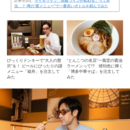
記事を読む
サイゼリヤで「高級ワインが飲める」って本
当…？ 噂の“裏メニュー”で一番高いボトルを頼んでみた
びっくりドンキーで“大人の贅
“とんこつの名店”一風堂の醤油
沢”を！ ビールにぴったりの謎
ラーメンって!? 琥珀色に輝く
メニュー「箱舟」を注文して
「博多中華そば」を注文して
みた
みた