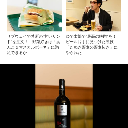
サブウェイで禁断の“甘いサン
ゆで太郎で“最高の晩酌”を！
ド”を注文！ 野菜好きは「あ
ビール片手に見つけた裏技
んこ＆マスカルポーネ」に満
「たぬき蕎麦の蕎麦抜き」に
足できるか
やられた