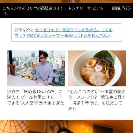
こちらがサイゼリヤの高級白ワイン、ドンナリーザ ビアン
(画像 7/25)
コ。
記事を読む
サイゼリヤで「高級ワインが飲める」って本
当…？ 噂の“裏メニュー”で一番高いボトルを頼んでみた
渋谷の「飲めるTSUTAYA」に
“とんこつの名店”一風堂の醤油
潜入！ ビール片手にリモート
ラーメンって!? 琥珀色に輝く
できる“大人空間”が天国すぎた
「博多中華そば」を注文して
みた