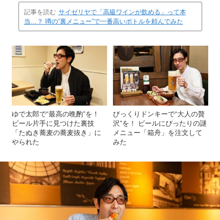
記事を読む
サイゼリヤで「高級ワインが飲める」って本
当…？ 噂の“裏メニュー”で一番高いボトルを頼んでみた
ゆで太郎で“最高の晩酌”を！
びっくりドンキーで“大人の贅
ビール片手に見つけた裏技
沢”を！ ビールにぴったりの謎
「たぬき蕎麦の蕎麦抜き」に
メニュー「箱舟」を注文して
やられた
みた