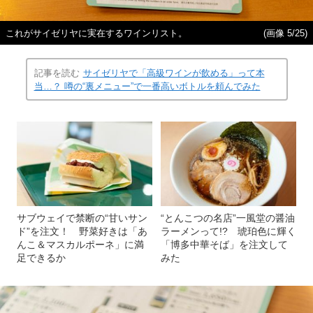
これがサイゼリヤに実在するワインリスト。
(画像 5/25)
記事を読む
サイゼリヤで「高級ワインが飲める」って本
当…？ 噂の“裏メニュー”で一番高いボトルを頼んでみた
サブウェイで禁断の“甘いサン
“とんこつの名店”一風堂の醤油
ド”を注文！ 野菜好きは「あ
ラーメンって!? 琥珀色に輝く
んこ＆マスカルポーネ」に満
「博多中華そば」を注文して
足できるか
みた