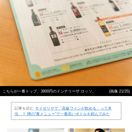
こちらが一番トップ、3900円のドンナリーザ ロッソ。
(画像 21/25)
記事を読む
サイゼリヤで「高級ワインが飲める」って本
当…？ 噂の“裏メニュー”で一番高いボトルを頼んでみた