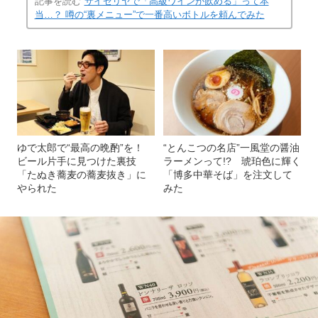
記事を読む
サイゼリヤで「高級ワインが飲める」って本
当…？ 噂の“裏メニュー”で一番高いボトルを頼んでみた
ゆで太郎で“最高の晩酌”を！
“とんこつの名店”一風堂の醤油
ビール片手に見つけた裏技
ラーメンって!? 琥珀色に輝く
「たぬき蕎麦の蕎麦抜き」に
「博多中華そば」を注文して
やられた
みた