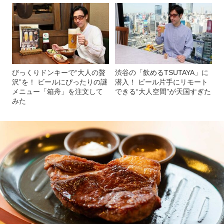
びっくりドンキーで“大人の贅
渋谷の「飲めるTSUTAYA」に
沢”を！ ビールにぴったりの謎
潜入！ ビール片手にリモート
メニュー「箱舟」を注文して
できる“大人空間”が天国すぎた
みた