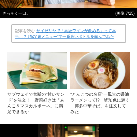
さっそく一口。
(画像 7/25)
記事を読む
サイゼリヤで「高級ワインが飲める」って本
当…？ 噂の“裏メニュー”で一番高いボトルを頼んでみた
サブウェイで禁断の“甘いサン
“とんこつの名店”一風堂の醤油
ド”を注文！ 野菜好きは「あ
ラーメンって!? 琥珀色に輝く
んこ＆マスカルポーネ」に満
「博多中華そば」を注文して
足できるか
みた