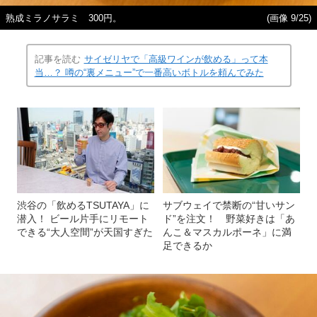
熟成ミラノサラミ 300円。
(画像 9/25)
記事を読む
サイゼリヤで「高級ワインが飲める」って本
当…？ 噂の“裏メニュー”で一番高いボトルを頼んでみた
渋谷の「飲めるTSUTAYA」に
サブウェイで禁断の“甘いサン
潜入！ ビール片手にリモート
ド”を注文！ 野菜好きは「あ
できる“大人空間”が天国すぎた
んこ＆マスカルポーネ」に満
足できるか