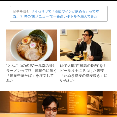
記事を読む
サイゼリヤで「高級ワインが飲める」って本
当…？ 噂の“裏メニュー”で一番高いボトルを頼んでみた
“とんこつの名店”一風堂の醤油
ゆで太郎で“最高の晩酌”を！
ラーメンって!? 琥珀色に輝く
ビール片手に見つけた裏技
「博多中華そば」を注文して
「たぬき蕎麦の蕎麦抜き」に
みた
やられた