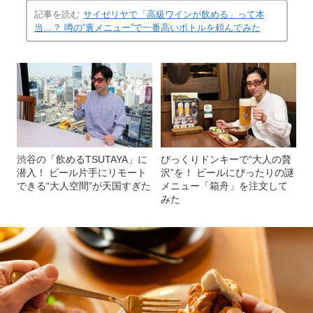
記事を読む
サイゼリヤで「高級ワインが飲める」って本
当…？ 噂の“裏メニュー”で一番高いボトルを頼んでみた
渋谷の「飲めるTSUTAYA」に
びっくりドンキーで“大人の贅
潜入！ ビール片手にリモート
沢”を！ ビールにぴったりの謎
できる“大人空間”が天国すぎた
メニュー「箱舟」を注文して
みた