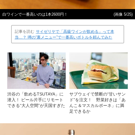
白ワインで一番高いのは1本2600円！
(画像 5/25)
記事を読む
サイゼリヤで「高級ワインが飲める」って本
当…？ 噂の“裏メニュー”で一番高いボトルを頼んでみた
渋谷の「飲めるTSUTAYA」に
サブウェイで禁断の“甘いサン
潜入！ ビール片手にリモート
ド”を注文！ 野菜好きは「あ
できる“大人空間”が天国すぎた
んこ＆マスカルポーネ」に満
足できるか