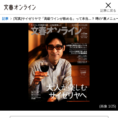
記事に戻る
記事
[写真]サイゼリヤで「高級ワインが飲める」って本当…？ 噂の“裏メニュ
(画像 1/25)