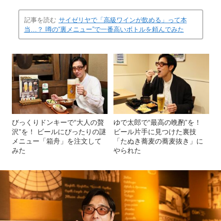
記事を読む
サイゼリヤで「高級ワインが飲める」って本
当…？ 噂の“裏メニュー”で一番高いボトルを頼んでみた
びっくりドンキーで“大人の贅
ゆで太郎で“最高の晩酌”を！
沢”を！ ビールにぴったりの謎
ビール片手に見つけた裏技
メニュー「箱舟」を注文して
「たぬき蕎麦の蕎麦抜き」に
みた
やられた