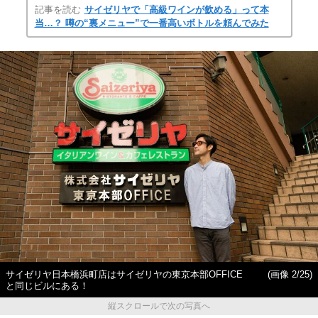
記事を読む
サイゼリヤで「高級ワインが飲める」って本
当…？ 噂の“裏メニュー”で一番高いボトルを頼んでみた
サイゼリヤ日本橋浜町店はサイゼリヤの東京本部OFFICE
(画像 2/25)
と同じビルにある！
縦スクロールで次の写真へ