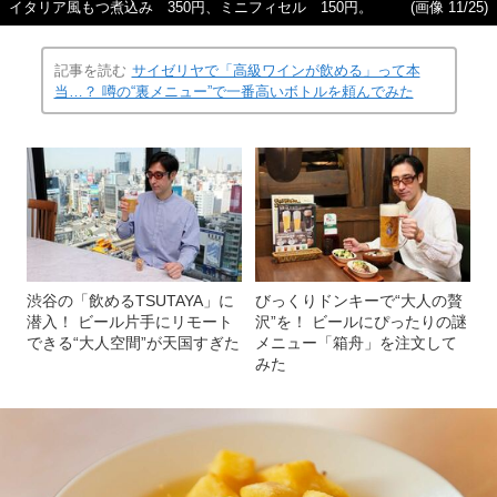
イタリア風もつ煮込み 350円、ミニフィセル 150円。
(画像 11/25)
記事を読む
サイゼリヤで「高級ワインが飲める」って本
当…？ 噂の“裏メニュー”で一番高いボトルを頼んでみた
渋谷の「飲めるTSUTAYA」に
びっくりドンキーで“大人の贅
潜入！ ビール片手にリモート
沢”を！ ビールにぴったりの謎
できる“大人空間”が天国すぎた
メニュー「箱舟」を注文して
みた