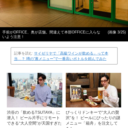
手前がOFFICE、奥が店舗。間違えて本部OFFICEに入らな
(画像 3/25)
いよう注意！
記事を読む
サイゼリヤで「高級ワインが飲める」って本
当…？ 噂の“裏メニュー”で一番高いボトルを頼んでみた
渋谷の「飲めるTSUTAYA」に
びっくりドンキーで“大人の贅
潜入！ ビール片手にリモート
沢”を！ ビールにぴったりの謎
できる“大人空間”が天国すぎた
メニュー「箱舟」を注文して