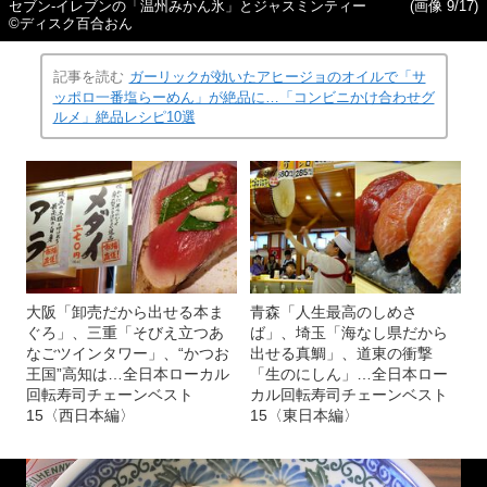
セブン‐イレブンの「温州みかん氷」とジャスミンティー
(画像 9/17)
©ディスク百合おん
記事を読む
ガーリックが効いたアヒージョのオイルで「サ
ッポロ一番塩らーめん」が絶品に…「コンビニかけ合わせグ
ルメ」絶品レシピ10選
大阪「卸売だから出せる本ま
青森「人生最高のしめさ
ぐろ」、三重「そびえ立つあ
ば」、埼玉「海なし県だから
なごツインタワー」、“かつお
出せる真鯛」、道東の衝撃
王国”高知は…全日本ローカル
「生のにしん」…全日本ロー
回転寿司チェーンベスト
カル回転寿司チェーンベスト
15〈西日本編〉
15〈東日本編〉