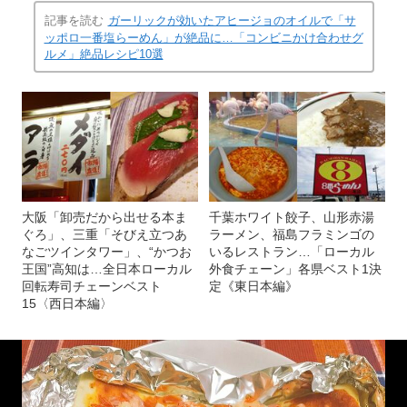
記事を読む
ガーリックが効いたアヒージョのオイルで「サ
ッポロ一番塩らーめん」が絶品に…「コンビニかけ合わせグ
ルメ」絶品レシピ10選
大阪「卸売だから出せる本ま
千葉ホワイト餃子、山形赤湯
ぐろ」、三重「そびえ立つあ
ラーメン、福島フラミンゴの
なごツインタワー」、“かつお
いるレストラン…「ローカル
王国”高知は…全日本ローカル
外食チェーン」各県ベスト1決
回転寿司チェーンベスト
定《東日本編》
15〈西日本編〉