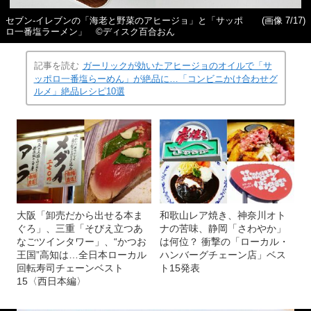
セブン‐イレブンの「海老と野菜のアヒージョ」と「サッポ
(画像 7/17)
ロ一番塩ラーメン」 ©ディスク百合おん
記事を読む
ガーリックが効いたアヒージョのオイルで「サ
ッポロ一番塩らーめん」が絶品に…「コンビニかけ合わせグ
ルメ」絶品レシピ10選
大阪「卸売だから出せる本ま
和歌山レア焼き、神奈川オト
ぐろ」、三重「そびえ立つあ
ナの苦味、静岡「さわやか」
なごツインタワー」、“かつお
は何位？ 衝撃の「ローカル・
王国”高知は…全日本ローカル
ハンバーグチェーン店」ベス
回転寿司チェーンベスト
ト15発表
15〈西日本編〉