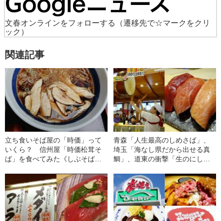
文春オンラインをフォローする
（遷移先で☆マークをクリ
ック）
関連記事
立ち食いそば屋の「時価」って
青森「人生最高のしめさば」、
いくら？ 信州屋「時価松茸そ
埼玉「海なし県だから出せる真
ば」を食べてみた《しぶそば、
鯛」、道東の衝撃「生のにし
ゆで太郎でも“秋の味覚”を発見》
ん」…全日本ローカル回転寿司
チェーンベスト15〈東日本編〉