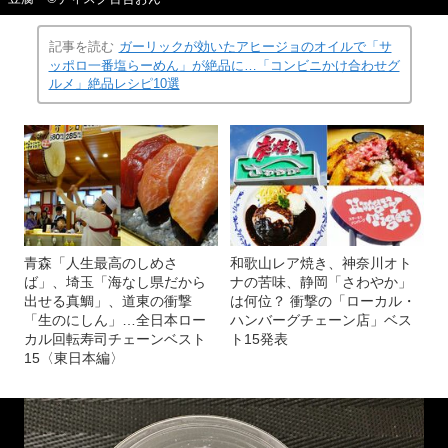
記事を読む
ガーリックが効いたアヒージョのオイルで「サ
ッポロ一番塩らーめん」が絶品に…「コンビニかけ合わせグ
ルメ」絶品レシピ10選
青森「人生最高のしめさ
和歌山レア焼き、神奈川オト
ば」、埼玉「海なし県だから
ナの苦味、静岡「さわやか」
出せる真鯛」、道東の衝撃
は何位？ 衝撃の「ローカル・
「生のにしん」…全日本ロー
ハンバーグチェーン店」ベス
カル回転寿司チェーンベスト
ト15発表
15〈東日本編〉