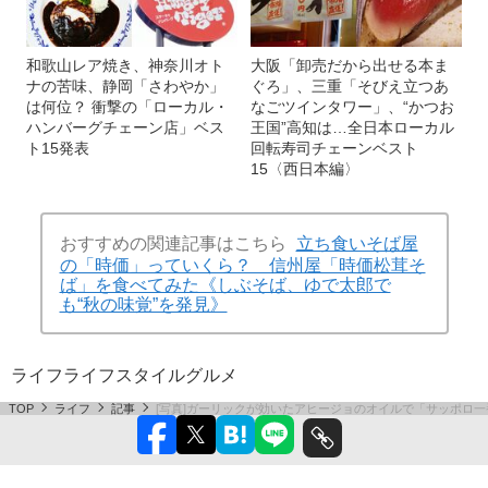
和歌山レア焼き、神奈川オト
大阪「卸売だから出せる本ま
ナの苦味、静岡「さわやか」
ぐろ」、三重「そびえ立つあ
は何位？ 衝撃の「ローカル・
なごツインタワー」、“かつお
ハンバーグチェーン店」ベス
王国”高知は…全日本ローカル
ト15発表
回転寿司チェーンベスト
15〈西日本編〉
おすすめの関連記事はこちら
立ち食いそば屋
の「時価」っていくら？ 信州屋「時価松茸そ
ば」を食べてみた《しぶそば、ゆで太郎で
も“秋の味覚”を発見》
ライフ
ライフスタイル
グルメ
TOP
ライフ
記事
[写真]ガーリックが効いたアヒージョのオイルで「サッポロ