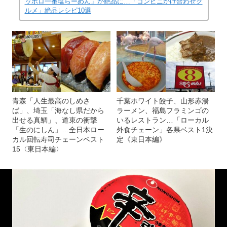
ッポロ一番塩らーめん」が絶品に…「コンビニかけ合わせグ
ルメ」絶品レシピ10選
青森「人生最高のしめさ
千葉ホワイト餃子、山形赤湯
ば」、埼玉「海なし県だから
ラーメン、福島フラミンゴの
出せる真鯛」、道東の衝撃
いるレストラン…「ローカル
「生のにしん」…全日本ロー
外食チェーン」各県ベスト1決
カル回転寿司チェーンベスト
定《東日本編》
15〈東日本編〉