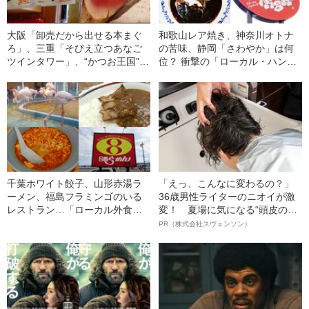
大阪「卸売だから出せる本まぐ
和歌山レア焼き、神奈川オトナ
ろ」、三重「そびえ立つあなご
の苦味、静岡「さわやか」は何
ツインタワー」、“かつお王国”高
位？ 衝撃の「ローカル・ハンバ
知は…全日本ローカル回転寿司
ーグチェーン店」ベスト15発表
チェーンベスト15〈西日本編〉
千葉ホワイト餃子、山形赤湯ラ
「えっ、こんなに変わるの？」
ーメン、福島フラミンゴのいる
36歳男性ライターのニオイが激
レストラン…「ローカル外食チ
変！ 夏場に気になる“頭皮のニ
ェーン」各県ベスト1決定《東日
オイ”や“ベタつき”を解消す
PR（株式会社スヴェンソン）
本編》
る、“ウィッグのスペシャリス
ト”が生み出した徹底ケアとは