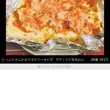
たっぷりカニかまマヨゲリータピザ ©ディスク百合おん
(画像 14/17)
縦スクロールで次の写真へ