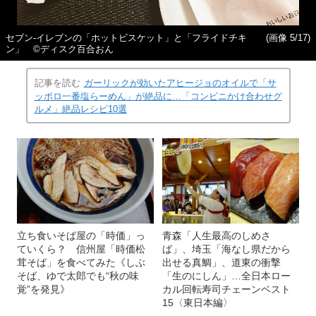
セブン‐イレブンの「ホットビスケット」と「フライドチキ
(画像 5/17)
ン」 ©ディスク百合おん
記事を読む
ガーリックが効いたアヒージョのオイルで「サ
ッポロ一番塩らーめん」が絶品に…「コンビニかけ合わせグ
ルメ」絶品レシピ10選
立ち食いそば屋の「時価」っ
青森「人生最高のしめさ
ていくら？ 信州屋「時価松
ば」、埼玉「海なし県だから
茸そば」を食べてみた《しぶ
出せる真鯛」、道東の衝撃
そば、ゆで太郎でも“秋の味
「生のにしん」…全日本ロー
覚”を発見》
カル回転寿司チェーンベスト
15〈東日本編〉