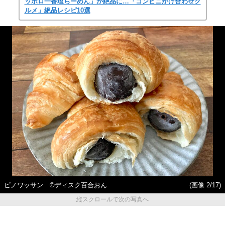
ッポロ一番塩らーめん」が絶品に…「コンビニかけ合わせグ
ルメ」絶品レシピ10選
ピノワッサン ©ディスク百合おん
(画像 2/17)
縦スクロールで次の写真へ