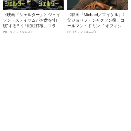
《映画『シェルター』》ジェイ
《映画『Michael／マイケル』》
ソン・ステイサムがお盆を“打
父ジョセフ・ジャクソン役、コ
破”する!!《「眠眠打破」コラ
ールマン・ドミンゴ オフィシャ
ボ》
ルインタビュー“観客を魅了した
PR（キノフィルムズ）
PR（キノフィルムズ）
名優、複雑な父親像への想いを
語る”《日本興収70億円突破》