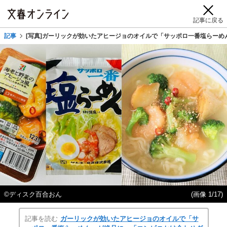
記事に戻る
記事
[写真]ガーリックが効いたアヒージョのオイルで「サッポロ一番塩らーめ
©ディスク百合おん
(画像 1/17)
記事を読む
ガーリックが効いたアヒージョのオイルで「サ