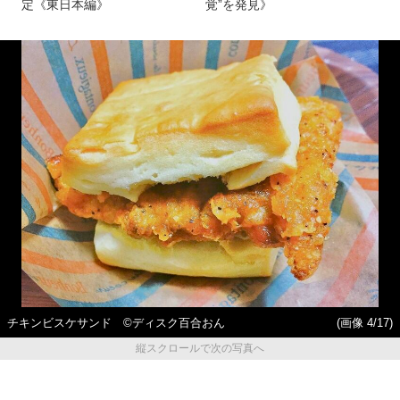
定《東日本編》
覚”を発見》
チキンビスケサンド ©ディスク百合おん
(画像 4/17)
縦スクロールで次の写真へ