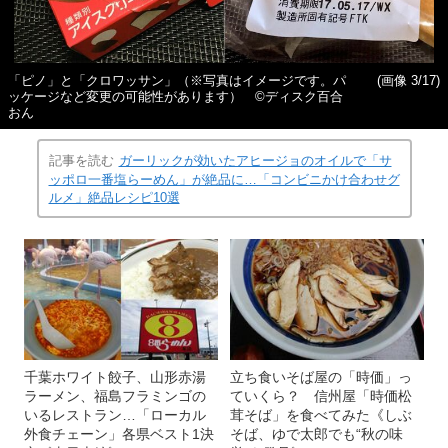
「ピノ」と「クロワッサン」（※写真はイメージです。パ
(画像 3/17)
ッケージなど変更の可能性があります） ©ディスク百合
おん
記事を読む
ガーリックが効いたアヒージョのオイルで「サ
ッポロ一番塩らーめん」が絶品に…「コンビニかけ合わせグ
ルメ」絶品レシピ10選
千葉ホワイト餃子、山形赤湯
立ち食いそば屋の「時価」っ
ラーメン、福島フラミンゴの
ていくら？ 信州屋「時価松
いるレストラン…「ローカル
茸そば」を食べてみた《しぶ
外食チェーン」各県ベスト1決
そば、ゆで太郎でも“秋の味