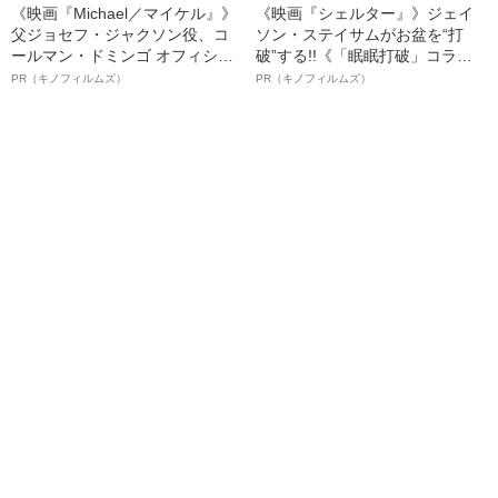
《映画『Michael／マイケル』》
《映画『シェルター』》ジェイ
父ジョセフ・ジャクソン役、コ
ソン・ステイサムがお盆を“打
ールマン・ドミンゴ オフィシャ
破”する!!《「眠眠打破」コラ
ルインタビュー“観客を魅了した
ボ》
PR（キノフィルムズ）
PR（キノフィルムズ）
名優、複雑な父親像への想いを
語る”《日本興収70億円突破》