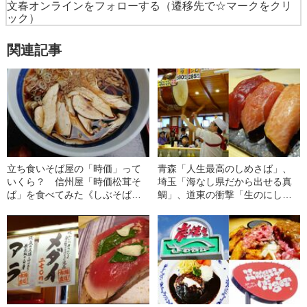
文春オンラインをフォローする
（遷移先で☆マークをクリ
ック）
関連記事
立ち食いそば屋の「時価」って
青森「人生最高のしめさば」、
いくら？ 信州屋「時価松茸そ
埼玉「海なし県だから出せる真
ば」を食べてみた《しぶそば、
鯛」、道東の衝撃「生のにし
ゆで太郎でも“秋の味覚”を発見》
ん」…全日本ローカル回転寿司
チェーンベスト15〈東日本編〉