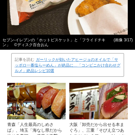
セブン‐イレブンの「ホットビスケット」と「フライドチキ
(画像 3/17)
ン」 ©ディスク百合おん
記事を読む
ガーリックが効いたアヒージョのオイルで「サ
ッポロ一番塩らーめん」が絶品に…「コンビニかけ合わせグ
ルメ」絶品レシピ10選
青森「人生最高のしめさ
大阪「卸売だから出せる本ま
ば」、埼玉「海なし県だから
ぐろ」、三重「そびえ立つあ