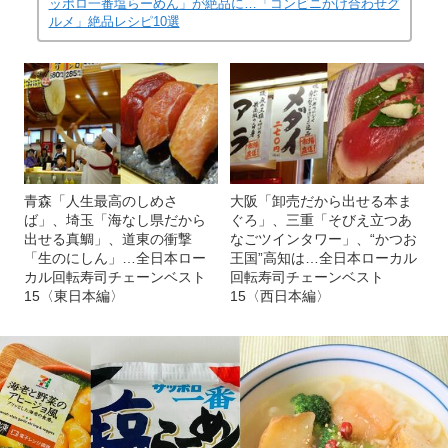
ッポロ一番塩らーめん」が絶品に…「コンビニかけ合わせグ
ルメ」絶品レシピ10選
青森「人生最高のしめさ
大阪「卸売だから出せる本ま
ば」、埼玉「海なし県だから
ぐろ」、三重「そびえ立つあ
出せる真鯛」、道東の衝撃
なごツインタワー」、“かつお
「生のにしん」…全日本ロー
王国”高知は…全日本ローカル
カル回転寿司チェーンベスト
回転寿司チェーンベスト
15〈東日本編〉
15〈西日本編〉