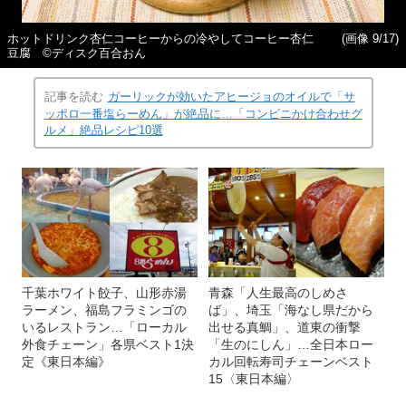
ホットドリンク杏仁コーヒーからの冷やしてコーヒー杏仁
(画像 9/17)
豆腐 ©ディスク百合おん
記事を読む
ガーリックが効いたアヒージョのオイルで「サ
ッポロ一番塩らーめん」が絶品に…「コンビニかけ合わせグ
ルメ」絶品レシピ10選
千葉ホワイト餃子、山形赤湯
青森「人生最高のしめさ
ラーメン、福島フラミンゴの
ば」、埼玉「海なし県だから
いるレストラン…「ローカル
出せる真鯛」、道東の衝撃
外食チェーン」各県ベスト1決
「生のにしん」…全日本ロー
定《東日本編》
カル回転寿司チェーンベスト
15〈東日本編〉