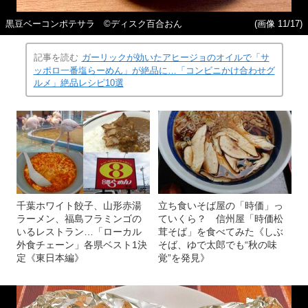
黒豆ベーコンポテサラ ©ディスク百合おん
(画像 11/17)
記事を読む
ガーリックが効いたアヒージョのオイルで「サ
ッポロ一番塩らーめん」が絶品に…「コンビニかけ合わせグ
ルメ」絶品レシピ10選
千葉ホワイト餃子、山形赤湯
立ち食いそば屋の「時価」っ
ラーメン、福島フラミンゴの
ていくら？ 信州屋「時価松
いるレストラン…「ローカル
茸そば」を食べてみた《しぶ
外食チェーン」各県ベスト1決
そば、ゆで太郎でも“秋の味
定《東日本編》
覚”を発見》