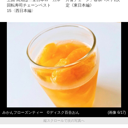
回転寿司チェーンベスト
定《東日本編》
15〈西日本編〉
みかんフローズンティー ©ディスク百合おん
(画像 6/17)
縦スクロールで次の写真へ