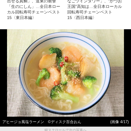
出せる真鯛」、道東の衝撃
なごツインタワー」、“かつお
「生のにしん」…全日本ロー
王国”高知は…全日本ローカル
カル回転寿司チェーンベスト
回転寿司チェーンベスト
15〈東日本編〉
15〈西日本編〉
アヒージョ風塩ラーメン ©ディスク百合おん
(画像 4/17)
縦スクロールで次の写真へ