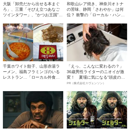
大阪「卸売だから出せる本まぐ
和歌山レア焼き、神奈川オトナ
ろ」、三重「そびえ立つあなご
の苦味、静岡「さわやか」は何
ツインタワー」、“かつお王国”高
位？ 衝撃の「ローカル・ハンバ
知は…全日本ローカル回転寿司
ーグチェーン店」ベスト15発表
チェーンベスト15〈西日本編〉
千葉ホワイト餃子、山形赤湯ラ
「えっ、こんなに変わるの？」
ーメン、福島フラミンゴのいる
36歳男性ライターのニオイが激
レストラン…「ローカル外食チ
変！ 夏場に気になる“頭皮のニ
ェーン」各県ベスト1決定《東日
オイ”や“ベタつき”を解消す
PR（株式会社スヴェンソン）
本編》
る、“ウィッグのスペシャリス
ト”が生み出した徹底ケアとは