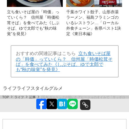
立ち食いそば屋の「時価」っ
千葉ホワイト餃子、山形赤湯
ていくら？ 信州屋「時価松
ラーメン、福島フラミンゴの
茸そば」を食べてみた《しぶ
いるレストラン…「ローカル
そば、ゆで太郎でも“秋の味
外食チェーン」各県ベスト1決
覚”を発見》
定《東日本編》
おすすめの関連記事はこちら
立ち食いそば屋
の「時価」っていくら？ 信州屋「時価松茸そ
ば」を食べてみた《しぶそば、ゆで太郎で
も“秋の味覚”を発見》
ライフ
ライフスタイル
グルメ
TOP
ライフ
記事
[写真]ガーリックが効いたアヒージョのオイルで「サッポロ