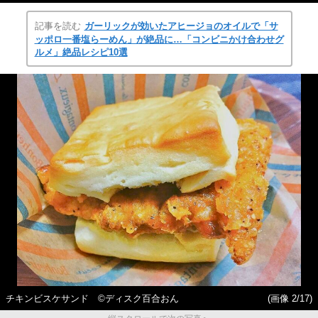
記事を読む
ガーリックが効いたアヒージョのオイルで「サ
ッポロ一番塩らーめん」が絶品に…「コンビニかけ合わせグ
ルメ」絶品レシピ10選
チキンビスケサンド ©ディスク百合おん
(画像 2/17)