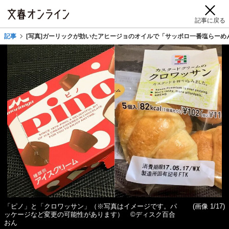
記事に戻る
記事
[写真]ガーリックが効いたアヒージョのオイルで「サッポロ一番塩らーめ
「ピノ」と「クロワッサン」（※写真はイメージです。パ
(画像 1/17)
ッケージなど変更の可能性があります） ©ディスク百合
おん