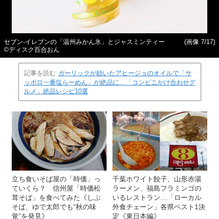
セブン‐イレブンの「温州みかん氷」とジャスミンティー
(画像 7/17)
©ディスク百合おん
記事を読む
ガーリックが効いたアヒージョのオイルで「サ
ッポロ一番塩らーめん」が絶品に…「コンビニかけ合わせグ
ルメ」絶品レシピ10選
立ち食いそば屋の「時価」っ
千葉ホワイト餃子、山形赤湯
ていくら？ 信州屋「時価松
ラーメン、福島フラミンゴの
茸そば」を食べてみた《しぶ
いるレストラン…「ローカル
そば、ゆで太郎でも“秋の味
外食チェーン」各県ベスト1決
覚”を発見》
定《東日本編》