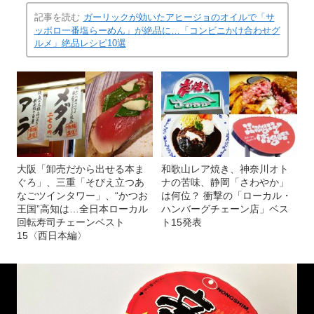
記事を読む
ガーリックが効いたアヒージョのオイルで「サ
ッポロ一番塩らーめん」が絶品に…「コンビニかけ合わせグ
ルメ」絶品レシピ10選
大阪「卸売だから出せる本ま
和歌山レア焼き、神奈川オト
ぐろ」、三重「そびえ立つあ
ナの苦味、静岡「さわやか」
なごツインタワー」、“かつお
は何位？ 衝撃の「ローカル・
王国”高知は…全日本ローカル
ハンバーグチェーン店」ベス
回転寿司チェーンベスト
ト15発表
15〈西日本編〉