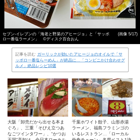
セブン‐イレブンの「海老と野菜のアヒージョ」と「サッポ
(画像 5/17)
ロ一番塩ラーメン」 ©ディスク百合おん
記事を読む
ガーリックが効いたアヒージョのオイルで「サ
ッポロ一番塩らーめん」が絶品に…「コンビニかけ合わせグ
ルメ」絶品レシピ10選
大阪「卸売だから出せる本ま
千葉ホワイト餃子、山形赤湯
ぐろ」、三重「そびえ立つあ
ラーメン、福島フラミンゴの
なごツインタワー」、“かつお
いるレストラン…「ローカル
王国”高知は…全日本ローカル
外食チェーン」各県ベスト1決