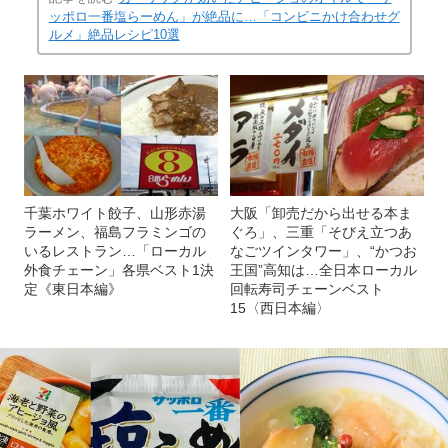
ッポロ一番塩らーめん」が絶品に…「コンビニかけ合わせグ
ルメ」絶品レシピ10選
千葉ホワイト餃子、山形赤湯
大阪「卸売だから出せる本ま
ラーメン、福島フラミンゴの
ぐろ」、三重「そびえ立つあ
いるレストラン…「ローカル
なごツインタワー」、“かつお
外食チェーン」各県ベスト1決
王国”高知は…全日本ローカル
定《東日本編》
回転寿司チェーンベスト
15〈西日本編〉