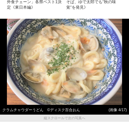
外食チェーン」各県ベスト1決
そば、ゆで太郎でも“秋の味
定《東日本編》
覚”を発見》
クラムチャウダーうどん ©ディスク百合おん
(画像 4/17)
縦スクロールで次の写真へ