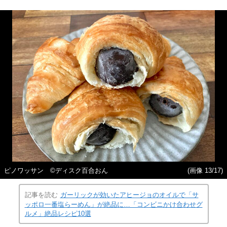
ピノワッサン ©ディスク百合おん
(画像 13/17)
記事を読む
ガーリックが効いたアヒージョのオイルで「サ
ッポロ一番塩らーめん」が絶品に…「コンビニかけ合わせグ
ルメ」絶品レシピ10選