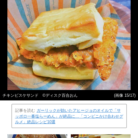
チキンビスケサンド ©ディスク百合おん
(画像 15/17)
記事を読む
ガーリックが効いたアヒージョのオイルで「サ
ッポロ一番塩らーめん」が絶品に…「コンビニかけ合わせグ
ルメ」絶品レシピ10選