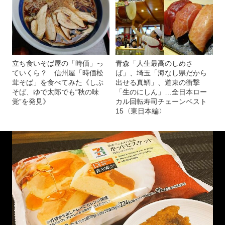
立ち食いそば屋の「時価」っ
青森「人生最高のしめさ
ていくら？ 信州屋「時価松
ば」、埼玉「海なし県だから
茸そば」を食べてみた《しぶ
出せる真鯛」、道東の衝撃
そば、ゆで太郎でも“秋の味
「生のにしん」…全日本ロー
覚”を発見》
カル回転寿司チェーンベスト
15〈東日本編〉