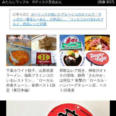
みたらしワッフル ©ディスク百合おん
(画像 9/17)
記事を読む
ガーリックが効いたアヒージョのオイルで「サ
ッポロ一番塩らーめん」が絶品に…「コンビニかけ合わせグ
ルメ」絶品レシピ10選
千葉ホワイト餃子、山形赤湯
和歌山レア焼き、神奈川オト
ラーメン、福島フラミンゴの
ナの苦味、静岡「さわやか」
いるレストラン…「ローカル
は何位？ 衝撃の「ローカル・
外食チェーン」各県ベスト1決
ハンバーグチェーン店」ベス
定《東日本編》
ト15発表