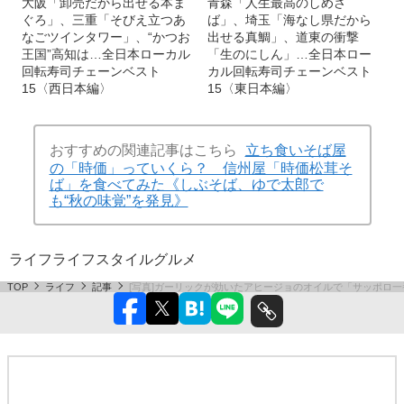
大阪「卸売だから出せる本ま
青森「人生最高のしめさ
ぐろ」、三重「そびえ立つあ
ば」、埼玉「海なし県だから
なごツインタワー」、“かつお
出せる真鯛」、道東の衝撃
王国”高知は…全日本ローカル
「生のにしん」…全日本ロー
回転寿司チェーンベスト
カル回転寿司チェーンベスト
15〈西日本編〉
15〈東日本編〉
おすすめの関連記事はこちら
立ち食いそば屋
の「時価」っていくら？ 信州屋「時価松茸そ
ば」を食べてみた《しぶそば、ゆで太郎で
も“秋の味覚”を発見》
ライフ
ライフスタイル
グルメ
TOP
ライフ
記事
[写真]ガーリックが効いたアヒージョのオイルで「サッポロ