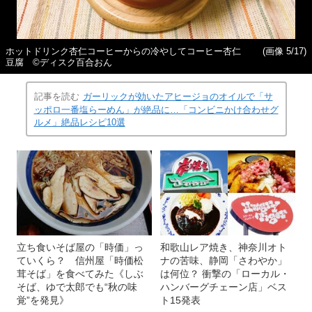
ホットドリンク杏仁コーヒーからの冷やしてコーヒー杏仁
(画像 5/17)
豆腐 ©ディスク百合おん
記事を読む
ガーリックが効いたアヒージョのオイルで「サ
ッポロ一番塩らーめん」が絶品に…「コンビニかけ合わせグ
ルメ」絶品レシピ10選
立ち食いそば屋の「時価」っ
和歌山レア焼き、神奈川オト
ていくら？ 信州屋「時価松
ナの苦味、静岡「さわやか」
茸そば」を食べてみた《しぶ
は何位？ 衝撃の「ローカル・
そば、ゆで太郎でも“秋の味
ハンバーグチェーン店」ベス
覚”を発見》
ト15発表