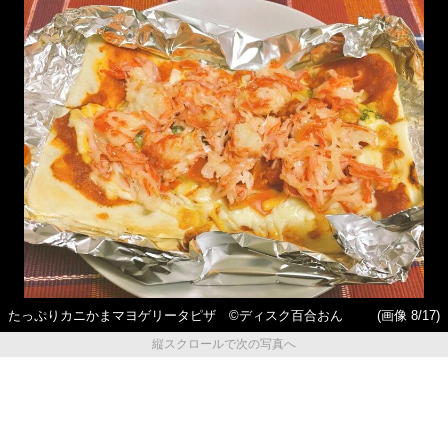
たっぷりカニかまマヨゲリータピザ ©ディスク百合おん
(画像 8/17)
縦スクロールで次の写真へ