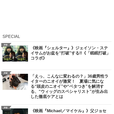
SPECIAL
PR
《映画『シェルター』》ジェイソン・ステ
イサムがお盆を“打破”する!!《「眠眠打破」
コラボ》
PR
「えっ、こんなに変わるの？」36歳男性ラ
イターのニオイが激変！ 夏場に気にな
る“頭皮のニオイ”や“ベタつき”を解消す
る、“ウィッグのスペシャリスト”が生み出
した徹底ケアとは
PR
《映画『Michael／マイケル』》父ジョセ