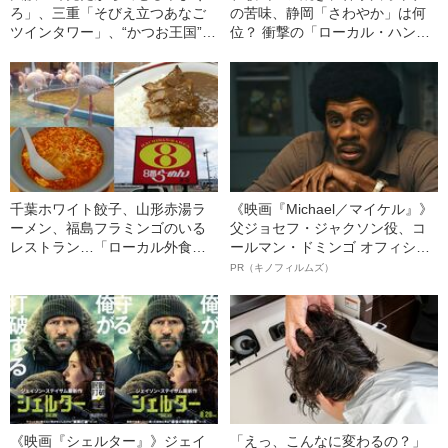
ろ」、三重「そびえ立つあなご
の苦味、静岡「さわやか」は何
ツインタワー」、“かつお王国”高
位？ 衝撃の「ローカル・ハンバ
知は…全日本ローカル回転寿司
ーグチェーン店」ベスト15発表
チェーンベスト15〈西日本編〉
千葉ホワイト餃子、山形赤湯ラ
《映画『Michael／マイケル』》
ーメン、福島フラミンゴのいる
父ジョセフ・ジャクソン役、コ
レストラン…「ローカル外食チ
ールマン・ドミンゴ オフィシャ
ェーン」各県ベスト1決定《東日
ルインタビュー“観客を魅了した
PR（キノフィルムズ）
本編》
名優、複雑な父親像への想いを
語る”《日本興収70億円突破》
《映画『シェルター』》ジェイ
「えっ、こんなに変わるの？」