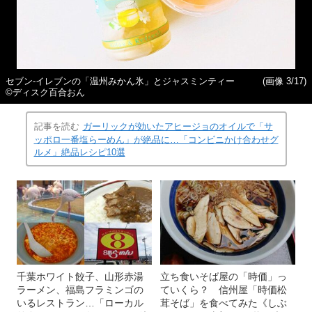
セブン‐イレブンの「温州みかん氷」とジャスミンティー
(画像 3/17)
©ディスク百合おん
記事を読む
ガーリックが効いたアヒージョのオイルで「サ
ッポロ一番塩らーめん」が絶品に…「コンビニかけ合わせグ
ルメ」絶品レシピ10選
千葉ホワイト餃子、山形赤湯
立ち食いそば屋の「時価」っ
ラーメン、福島フラミンゴの
ていくら？ 信州屋「時価松
いるレストラン…「ローカル
茸そば」を食べてみた《しぶ