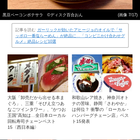
黒豆ベーコンポテサラ ©ディスク百合おん
(画像 7/17)
記事を読む
ガーリックが効いたアヒージョのオイルで「サ
ッポロ一番塩らーめん」が絶品に…「コンビニかけ合わせグ
ルメ」絶品レシピ10選
大阪「卸売だから出せる本ま
和歌山レア焼き、神奈川オト
ぐろ」、三重「そびえ立つあ
ナの苦味、静岡「さわやか」
なごツインタワー」、“かつお
は何位？ 衝撃の「ローカル・
王国”高知は…全日本ローカル
ハンバーグチェーン店」ベス
回転寿司チェーンベスト
ト15発表
15〈西日本編〉