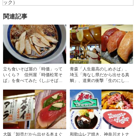
ック）
関連記事
立ち食いそば屋の「時価」って
青森「人生最高のしめさば」、
いくら？ 信州屋「時価松茸そ
埼玉「海なし県だから出せる真
ば」を食べてみた《しぶそば、
鯛」、道東の衝撃「生のにし
ゆで太郎でも“秋の味覚”を発見》
ん」…全日本ローカル回転寿司
チェーンベスト15〈東日本編〉
大阪「卸売だから出せる本まぐ
和歌山レア焼き、神奈川オトナ