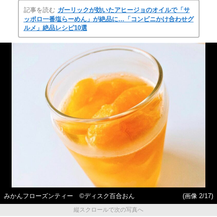
記事を読む
ガーリックが効いたアヒージョのオイルで「サ
ッポロ一番塩らーめん」が絶品に…「コンビニかけ合わせグ
ルメ」絶品レシピ10選
みかんフローズンティー ©ディスク百合おん
(画像 2/17)
縦スクロールで次の写真へ