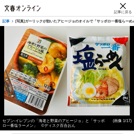
記事に戻る
記事
[写真]ガーリックが効いたアヒージョのオイルで「サッポロ一番塩らーめ
セブン‐イレブンの「海老と野菜のアヒージョ」と「サッポ
(画像 1/17)
ロ一番塩ラーメン」 ©ディスク百合おん