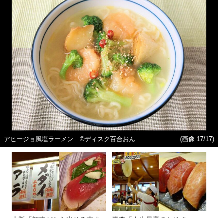
アヒージョ風塩ラーメン ©ディスク百合おん
(画像 17/17)