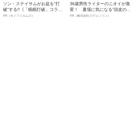
ソン・ステイサムがお盆を“打
36歳男性ライターのニオイが激
破”する!!《「眠眠打破」コラ
変！ 夏場に気になる“頭皮のニ
ボ》
オイ”や“ベタつき”を解消す
PR（キノフィルムズ）
PR（株式会社スヴェンソン）
る、“ウィッグのスペシャリス
ト”が生み出した徹底ケアとは