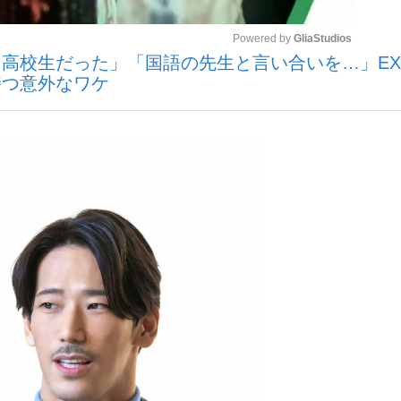
Powered by 
GliaStudios
高校生だった」「国語の先生と言い合いを…」EXI
観る将棋、読
持つ意外なワケ
Mute
”の真実 選手が明かす...
「敗因分析は一切聞かれなか
の国から』倉本聰氏（91...