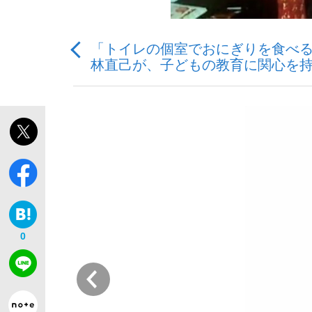
「トイレの個室でおにぎりを食べる
林直己が、子どもの教育に関心を
「最悪の空気のまま解散」WBC日本代表“敗戦
私のあのとき、私のいま
0
前
「クマが悪者扱いされているのが悲しい」『北
キングの誕生を、目撃せよ。