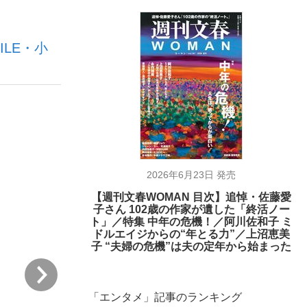
LE・小
む将棋
った」侍ジャパン選手が証言した“NPB聞...
2026年6月23日 発売
【週刊文春WOMAN 目次】追悼・佐藤愛
子さん 102歳の作家が遺した「終活ノー
ト」／特集 中年の危機！／阿川佐和子 ミ
ドルエイジからの“年とる力”／上沼恵美
子 “夫婦の危機”は夫の定年から始まった
次
「エンタメ」記事のランキング