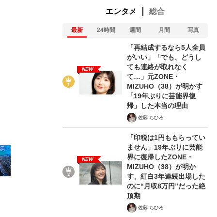
エンタメ
総合
最新
24時間
週間
月間
写真
「再結成するなら5人全員
がいい」「でも、どうし
6/13
ても連絡が取れなく
NEW
て…」元ZONE・
MIZUHO（38）が明かす
「19年ぶりに芸能界復
帰」した本当の理由
佐藤 ちひろ
「印税は1円ももらってい
ません」19年ぶりに芸能
界に復帰したZONE・
NEW
MIZUHO（38）が明か
す、紅白3年連続出場した
のに“月収8万円”だった絶
頂期
佐藤 ちひろ