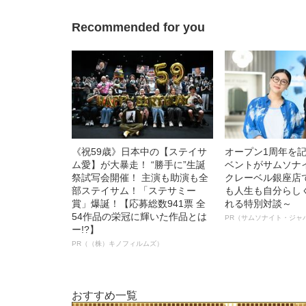
Recommended for you
《祝59歳》日本中の【ステイサ
オープン1周年を
ム愛】が大暴走！ “勝手に”生誕
ベントがサムソナ
祭試写会開催！ 主演も助演も全
クレーベル銀座店
部ステイサム！「ステサミー
も人生も自分らし
賞」爆誕！【応募総数941票 全
れる特別対談～
54作品の栄冠に輝いた作品とは
PR（サムソナイト・ジャ
ー!?】
PR（（株）キノフィルムズ）
おすすめ一覧