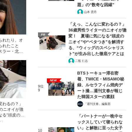
題」の“数奇な因縁”
山本 雲丹
「えっ、こんなに変わるの？」
36歳男性ライターのニオイが激
PR
変！ 夏場に気になる“頭皮の
られたり、オ
ニオイ”や“ベタつき”を解消す
られたこと
る、“ウィッグのスペシャリス
スラー・北斗
ト”が生み出した徹底ケアとは
キシコ時代”の
二瓶 仁志
BTSトーキョー滞在密
着、TWICE・MISAMO秘
NEW
録、ルセラフィム焼肉デ
9位
9
ート撮…週刊文春が報じ
た韓国スターの素顔
変わるの？」
「週刊文春」編集部
ーのニオイが激
なる“頭皮のニ
「パートナーが一晩中セ
”を解消す
ン）
ックスしていて寝られな
スペシャリス
い」と解散に至った女子
10
徹底ケアとは