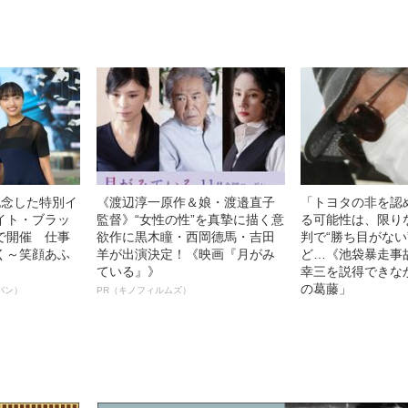
記念した特別イ
《渡辺淳一原作＆娘・渡邉直子
「トヨタの非を認
イト・ブラッ
監督》“女性の性”を真摯に描く意
る可能性は、限り
で開催 仕事
欲作に黒木瞳・西岡德馬・吉田
判で“勝ち目がない
く～笑顔あふ
羊が出演決定！《映画『月がみ
ど…《池袋暴走事
ている』》
幸三を説得できな
の葛藤」
パン）
PR（キノフィルムズ）