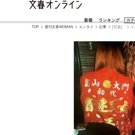
新着
ランキング
カテ
TOP
週刊文春WOMAN
エンタメ
記事
[写真]「ト
スクープ
ニュー
おすすめのキ
#藤田晋
#三
#玉木雄一郎
《BTS厳戒トーキョー滞在記》RM→渋谷で飲
終戦から81年