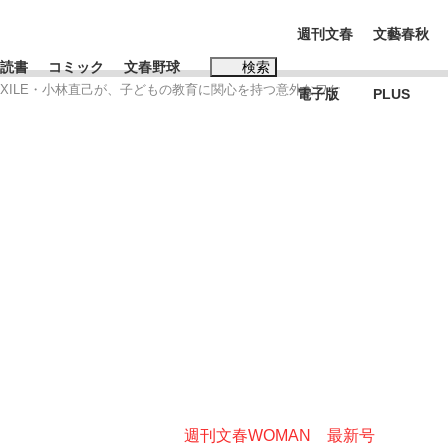
週刊文春
文藝春秋
読書
コミック
文春野球
検索
XILE・小林直己が、子どもの教育に関心を持つ意外なワケ
電子版
PLUS
インタビュー
読書
#松田聖子
本田圭佑が初めて明かした日本代表監督に...
K-POPアイドルたち
週刊文春WOMAN 最新号