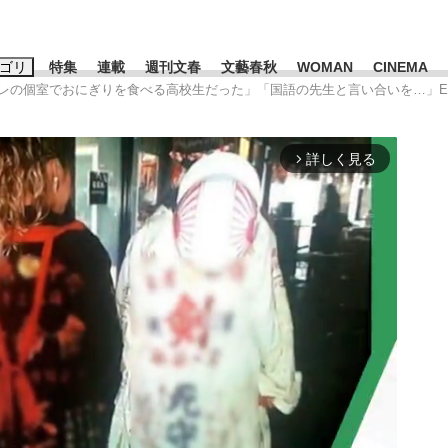
ゴリ
特集
連載
週刊文春
文藝春秋
WOMAN
CINEMA
イレの個室でおにぎりを食べる高校生だった」「国語の先生と言い合いを…」E
キーワード入力
ス
エンタメ
ライフ
ビジネス
詳しく見る
arrow_forward_ios
ーワードタグ一覧
山凌輝
#高市早苗
#後藤真希
#森岡毅
#城彰二
#内田有紀
#亀和田武
み会、JIN→伊豆の...
「90%は失敗する。でも…」
日本生まれの