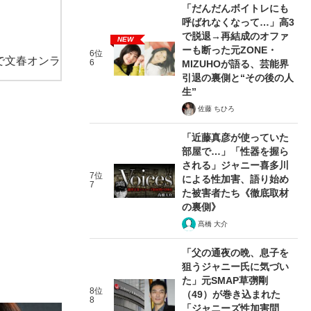
「だんだんボイトレにも
呼ばれなくなって…」高3
で脱退→再結成のオファ
NEW
ーも断った元ZONE・
6位
で文春オンラ
6
MIZUHOが語る、芸能界
引退の裏側と“その後の人
生”
佐藤 ちひろ
「近藤真彦が使っていた
部屋で…」「性器を握ら
される」ジャニー喜多川
7位
による性加害、語り始め
7
た被害者たち《徹底取材
の裏側》
髙橋 大介
「父の通夜の晩、息子を
狙うジャニー氏に気づい
た」元SMAP草彅剛
8位
（49）が巻き込まれた
8
「ジャニーズ性加害問