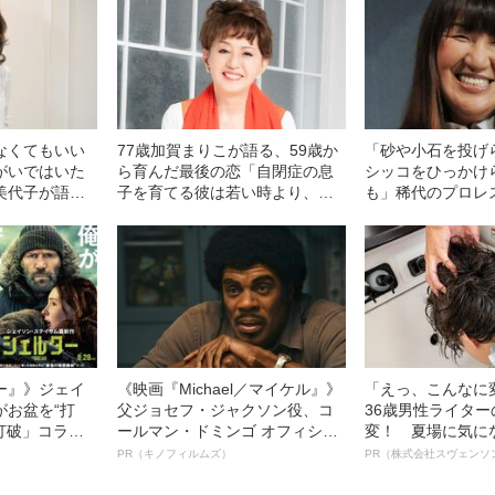
なくてもいい
77歳加賀まりこが語る、59歳か
「砂や小石を投げ
がいではいた
ら育んだ最後の恋「自閉症の息
シッコをひっかけ
美代子が語っ
子を育てる彼は若い時より、ず
も」稀代のプロレ
観”
っといい顔になっていたの」
晶、知られざる“メ
苦労
ー』》ジェイ
《映画『Michael／マイケル』》
「えっ、こんなに
がお盆を“打
父ジョセフ・ジャクソン役、コ
36歳男性ライタ
眠打破」コラ
ールマン・ドミンゴ オフィシャ
変！ 夏場に気に
ルインタビュー“観客を魅了した
オイ”や“ベタつき
PR（キノフィルムズ）
PR（株式会社スヴェンソ
名優、複雑な父親像への想いを
る、“ウィッグの
語る”《日本興収70億円突破》
ト”が生み出した