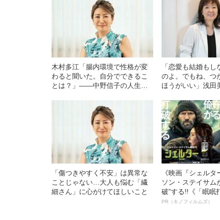
木村多江「腸内環境で性格が変
「恋愛も結婚もし
わると聞いた。自分でできるこ
のよ。でもね、つ
とは？」――中野信子の人生相
ほうがいい」浅田
談
た樹木希林の“人生
「傷つきやすく不安」は異常な
《映画『シェルタ
ことじゃない…大人も悩む「繊
ソン・ステイサム
細さん」に心がけてほしいこと
破”する!!《「眠
ボ》
PR（キノフィルムズ）