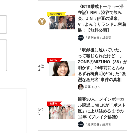
《BTS厳戒トーキョー滞
在記》RM→渋谷で飲み
SCOOP!
会、JIN→伊豆の温泉、
V→よみうりランド…密着
撮！【無料公開】
「週刊文春」編集部
「収録後に泣いていた、
って報じられたけど…」
NEW
ZONEのMIZUHO（38）が
4位
明かす、24年前にとんね
4
るず石橋貴明がつけた“強
烈なあだ名”事件の真相
佐藤 ちひろ
観客30人、メインボーカ
NEW
ル脱退…M!LKが「ポスト
5位
嵐」に上り詰めるまでの
5
12年《ブレイク秘話》
「週刊文春」編集部