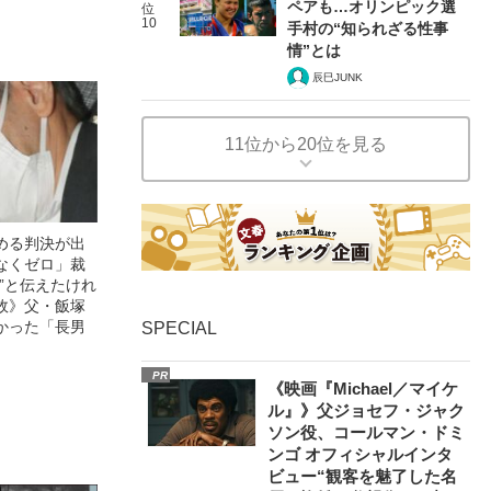
ペアも…オリンピック選
位
10
手村の“知られざる性事
情”とは
辰巳JUNK
11位から20位を見る
める判決が出
なくゼロ」裁
”と伝えたけれ
故》父・飯塚
かった「長男
SPECIAL
PR
《映画『Michael／マイケ
ル』》父ジョセフ・ジャク
ソン役、コールマン・ドミ
ンゴ オフィシャルインタ
ビュー“観客を魅了した名