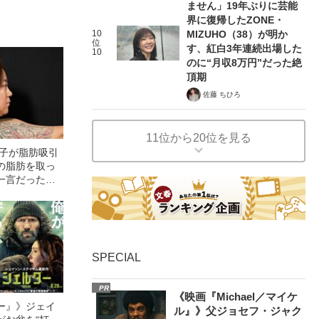
ません」19年ぶりに芸能
界に復帰したZONE・
10
MIZUHO（38）が明か
位
す、紅白3年連続出場した
10
のに“月収8万円”だった絶
頂期
佐藤 ちひろ
11位から20位を見る
奈子が脂肪吸引
Lの脂肪を取っ
一言だったん
SPECIAL
PR
《映画『Michael／マイケ
ー』》ジェイ
ル』》父ジョセフ・ジャク