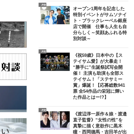
PR
オープン1周年を記念した
特別イベントがサムソナイ
ト・ブラックレーベル銀座
店で開催 仕事も人生も自
分らしく～笑顔あふれる特
別対談～
PR
《祝59歳》日本中の【ス
テイサム愛】が大暴走！
“勝手に”生誕祭試写会開
催！ 主演も助演も全部ス
テイサム！「ステサミー
賞」爆誕！【応募総数941
票 全54作品の栄冠に輝い
た作品とはー!?】
PR
《渡辺淳一原作＆娘・渡邉
直子監督》“女性の性”を
真摯に描く意欲作に黒木
瞳・西岡德馬・吉田羊が出