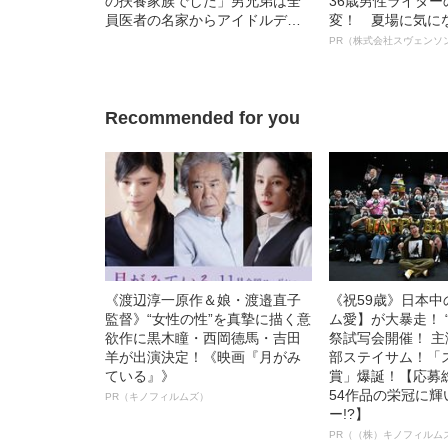
の扶養家族でした」男兄弟は全
36歳男性ライタ
員医者の名家からアイドルデビ
変！ 夏場に気に
ューした“知られざる半生”
オイ”や“ベタつき
PR（株式会社スヴェンソ
る、“ウィッグの
ト”が生み出した
Recommended for you
《渡辺淳一原作＆娘・渡邉直子
《祝59歳》日本
監督》“女性の性”を真摯に描く意
ム愛】が大暴走！ 
欲作に黒木瞳・西岡德馬・吉田
祭試写会開催！ 
羊が出演決定！《映画『月がみ
部ステイサム！「
ている』》
賞」爆誕！【応募総
54作品の栄冠に
PR（キノフィルムズ）
ー!?】
PR（（株）キノフィルム