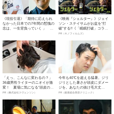
《現役引退》「期待に応えられ
《映画『シェルター』》ジェイ
なかった日本での7年間の慙愧の
ソン・ステイサムがお盆を“打
念は、一生背負っていく 」 松
破”する!!《「眠眠打破」コラ
坂大輔が“給料泥棒”とバッシング
ボ》
PR（キノフィルムズ）
されるより“辛かったこと”とは
「えっ、こんなに変わるの？」
今年も40℃を超える猛暑。ジリ
36歳男性ライターのニオイが激
ジリとした暑さが頭皮にダメー
変！ 夏場に気になる“頭皮のニ
ジを。あなたの抜け毛大丈
オイ”や“ベタつき”を解消す
夫！？
PR（株式会社スヴェンソン）
PR（銀座総合美容クリニック）
る、“ウィッグのスペシャリス
ト”が生み出した徹底ケアとは