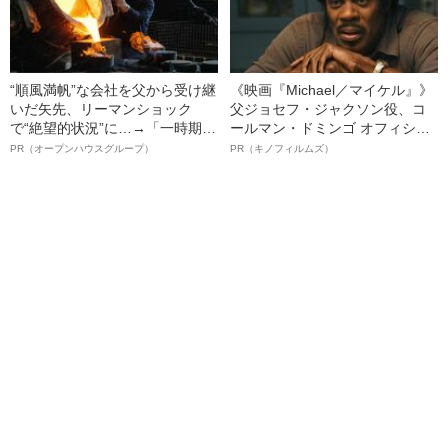
“順風満帆”な会社を父から受け継
《映画『Michael／マイケル』》
いだ矢先、リーマンショック
父ジョセフ・ジャクソン役、コ
で“絶望的状況”に…→「一時期は
ールマン・ドミンゴ オフィシャ
納品3年待ち」のヒット商品を生
ルインタビュー“観客を魅了した
PR（オープンハウスグループ）
PR（キノフィルムズ）
んで危機を脱した四代目社長が
名優、複雑な父親像への想いを
明かす、“逆転の戦術”
語る”《日本興収70億円突破》