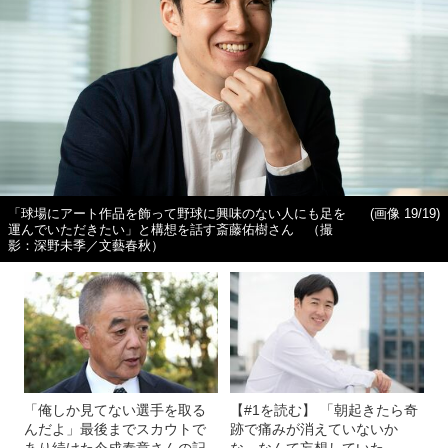
「球場にアート作品を飾って野球に興味のない人にも足を
(画像 19/19)
運んでいただきたい」と構想を話す斎藤佑樹さん （撮
影：深野未季／文藝春秋）
「俺しか見てない選手を取る
【#1を読む】 「朝起きたら奇
んだよ」最後までスカウトで
跡で痛みが消えていないか