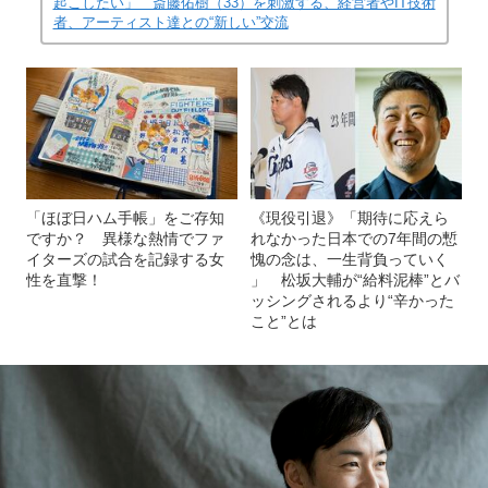
起こしたい」 斎藤佑樹（33）を刺激する、経営者やIT技術
者、アーティスト達との“新しい”交流
「ほぼ日ハム手帳」をご存知
《現役引退》「期待に応えら
ですか？ 異様な熱情でファ
れなかった日本での7年間の慙
イターズの試合を記録する女
愧の念は、一生背負っていく
性を直撃！
」 松坂大輔が“給料泥棒”とバ
ッシングされるより“辛かった
こと”とは