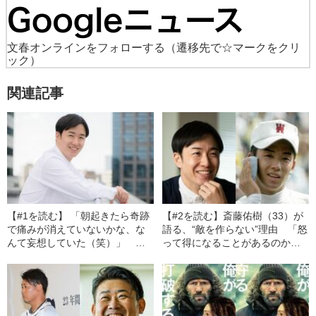
文春オンラインをフォローする
（遷移先で☆マークをクリ
ック）
関連記事
【#1を読む】 「朝起きたら奇跡
【#2を読む】斎藤佑樹（33）が
で痛みが消えていないかな、な
語る、“敵を作らない”理由 「怒
んて妄想していた（笑）」 斎
って得になることがあるのか
藤佑樹（33）が「メンタル、強
な、と考えてしまうんです」
い」と周りに思わせるワケ