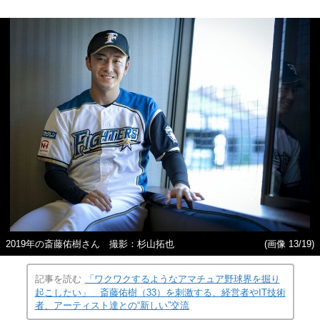
2019年の斎藤佑樹さん 撮影：杉山拓也
(画像 13/19)
記事を読む
「ワクワクするようなアマチュア野球界を掘り
起こしたい」 斎藤佑樹（33）を刺激する、経営者やIT技術
者、アーティスト達との“新しい”交流