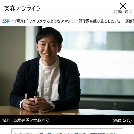
記事に戻る
記事
[写真]「ワクワクするようなアマチュア野球界を掘り起こしたい」 斎藤佑
撮影：深野未季／文藝春秋
(画像 1/19)