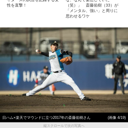
性を直撃！
（笑）」 斎藤佑樹（33）が
「メンタル、強い」と周りに
思わせるワケ
日ハム×楽天でマウンドに立つ2017年の斎藤佑樹さん
(画像 4/19)
縦スクロールで次の写真へ