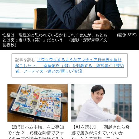
性格は「理性的と思われているかもしれませんが、もとも
(画像 3/19)
とは突っ走り系（笑）」だという （撮影：深野未季／文
藝春秋）
記事を読む
「ワクワクするようなアマチュア野球界を掘り
起こしたい」 斎藤佑樹（33）を刺激する、経営者やIT技術
者、アーティスト達との“新しい”交流
「ほぼ日ハム手帳」をご存知
【#1を読む】 「朝起きたら奇
ですか？ 異様な熱情でファ
跡で痛みが消えていないか
イターズの試合を記録する女
な、なんて妄想していた