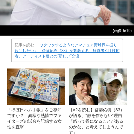
(画像 5/19)
記事を読む
「ワクワクするようなアマチュア野球界を掘り
起こしたい」 斎藤佑樹（33）を刺激する、経営者やIT技術
者、アーティスト達との“新しい”交流
「ほぼ日ハム手帳」をご存知
【#2を読む】斎藤佑樹（33）
ですか？ 異様な熱情でファ
が語る、“敵を作らない”理由
イターズの試合を記録する女
「怒って得になることがある
性を直撃！
のかな、と考えてしまうんで
す」