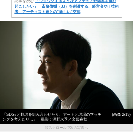
記事を読む
「ワクワクするようなアマチュア野球界を掘り
起こしたい」 斎藤佑樹（33）を刺激する、経営者やIT技術
者、アーティスト達との“新しい”交流
「SDGsと野球を組み合わせたり、アートと球場のマッチ
(画像 2/19)
ングを考えたり…」 撮影：深野未季／文藝春秋
縦スクロールで次の写真へ