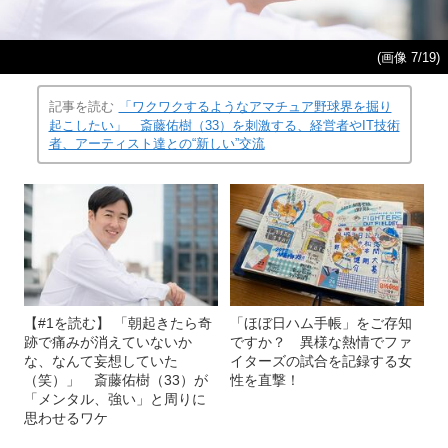
(画像 7/19)
記事を読む
「ワクワクするようなアマチュア野球界を掘り
起こしたい」 斎藤佑樹（33）を刺激する、経営者やIT技術
者、アーティスト達との“新しい”交流
【#1を読む】 「朝起きたら奇
「ほぼ日ハム手帳」をご存知
跡で痛みが消えていないか
ですか？ 異様な熱情でファ
な、なんて妄想していた
イターズの試合を記録する女
（笑）」 斎藤佑樹（33）が
性を直撃！
「メンタル、強い」と周りに
思わせるワケ