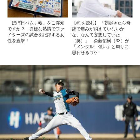
「ほぼ日ハム手帳」をご存知
【#1を読む】 「朝起きたら奇
ですか？ 異様な熱情でファ
跡で痛みが消えていないか
イターズの試合を記録する女
な、なんて妄想していた
性を直撃！
（笑）」 斎藤佑樹（33）が
「メンタル、強い」と周りに
思わせるワケ