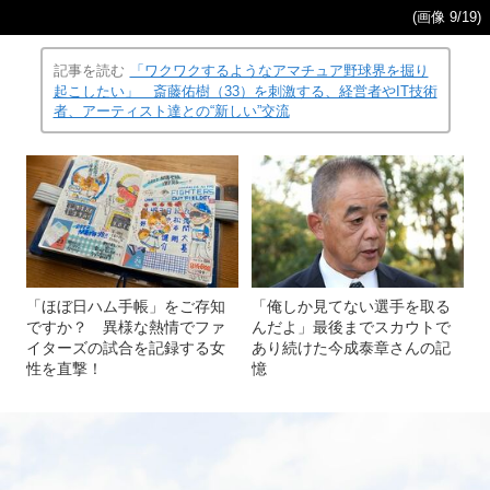
(画像 9/19)
記事を読む
「ワクワクするようなアマチュア野球界を掘り
起こしたい」 斎藤佑樹（33）を刺激する、経営者やIT技術
者、アーティスト達との“新しい”交流
「ほぼ日ハム手帳」をご存知
「俺しか見てない選手を取る
ですか？ 異様な熱情でファ
んだよ」最後までスカウトで
イターズの試合を記録する女
あり続けた今成泰章さんの記
性を直撃！
憶