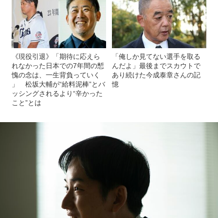
《現役引退》「期待に応えら
「俺しか見てない選手を取る
れなかった日本での7年間の慙
んだよ」最後までスカウトで
愧の念は、一生背負っていく
あり続けた今成泰章さんの記
」 松坂大輔が“給料泥棒”とバ
憶
ッシングされるより“辛かった
こと”とは