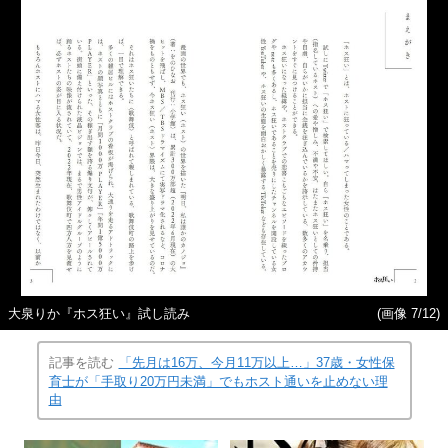
大泉りか『ホス狂い』試し読み
(画像 7/12)
記事を読む
「先月は16万、今月11万以上…」37歳・女性保
育士が「手取り20万円未満」でもホスト通いを止めない理
由