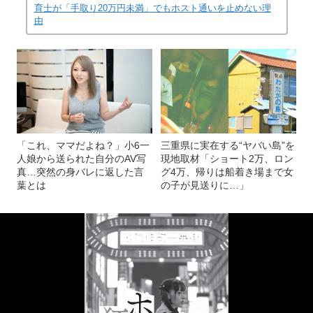
育士が「手取り20万円未満」でもホスト通いを止めない理
由
「これ、ママだよね？」小6一
三重県に実在する“ヤバい島”を
人娘から送られた自分のAV写
現地取材「ショート2万、ロン
真…突然の身バレに返した言
グ4万、帰りは船着き場まで女
葉とは
の子が見送りに…」