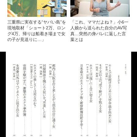
三重県に実在する“ヤバい島”を
「これ、ママだよね？」小6一
現地取材「ショート2万、ロン
人娘から送られた自分のAV写
グ4万、帰りは船着き場まで女
真…突然の身バレに返した言
の子が見送りに…」
葉とは