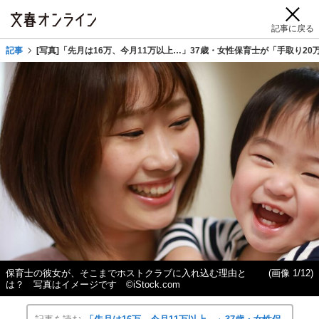
記事に戻る
記事
[写真]「先月は16万、今月11万以上…」37歳・女性保育士が「手取り2
保育士の彼女が、そこまでホストクラブに入れ込む理由と
(画像 1/12)
は？ 写真はイメージです ©iStock.com