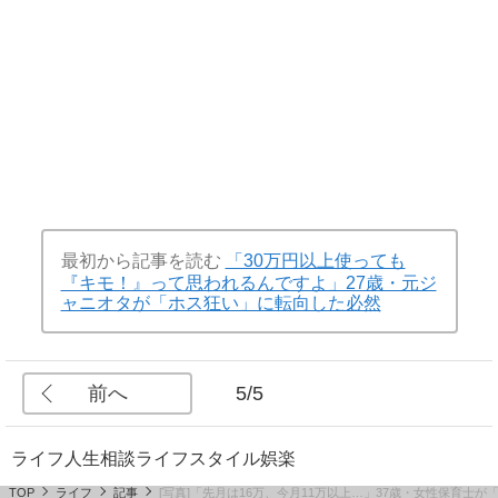
最初から記事を読む
「30万円以上使っても
『キモ！』って思われるんですよ」27歳・元ジ
ャニオタが「ホス狂い」に転向した必然
前へ
5/5
ライフ
人生相談
ライフスタイル
娯楽
TOP
ライフ
記事
[写真]「先月は16万、今月11万以上…」37歳・女性保育士