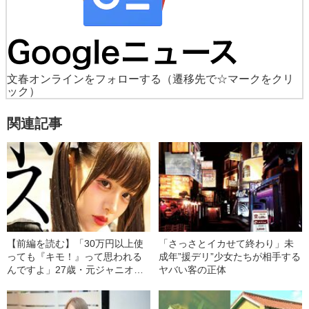
文春オンラインをフォローする
（遷移先で☆マークをクリ
ック）
関連記事
【前編を読む】「30万円以上使
「さっさとイカせて終わり」未
っても『キモ！』って思われる
成年”援デリ”少女たちが相手する
んですよ」27歳・元ジャニオタ
ヤバい客の正体
が「ホス狂い」に転向した必然