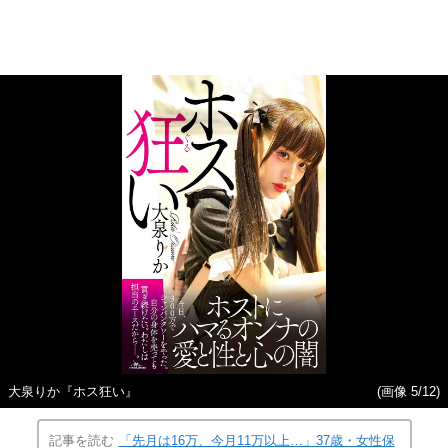
大泉りか『ホス狂い』
(画像 5/12)
記事を読む
「先月は16万、今月11万以上…」37歳・女性保