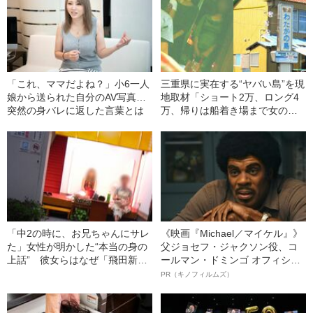
「これ、ママだよね？」小6一人
三重県に実在する“ヤバい島”を現
娘から送られた自分のAV写真…
地取材「ショート2万、ロング4
突然の身バレに返した言葉とは
万、帰りは船着き場まで女の子
が見送りに…」
「中2の時に、お兄ちゃんにサレ
《映画『Michael／マイケル』》
た」女性が明かした“本当の身の
父ジョセフ・ジャクソン役、コ
上話” 彼女らはなぜ「飛田新
ールマン・ドミンゴ オフィシャ
地」で働くのか？
ルインタビュー“観客を魅了した
PR（キノフィルムズ）
名優、複雑な父親像への想いを
語る”《日本興収70億円突破》