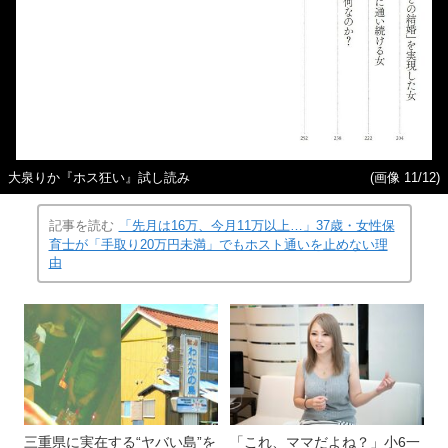
大泉りか『ホス狂い』試し読み
(画像 11/12)
記事を読む
「先月は16万、今月11万以上…」37歳・女性保
育士が「手取り20万円未満」でもホスト通いを止めない理
由
三重県に実在する“ヤバい島”を
「これ、ママだよね？」小6一