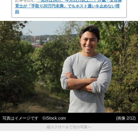
記事を読む
「先月は16万、今月11万以上…」37歳・女性保
育士が「手取り20万円未満」でもホスト通いを止めない理
由
写真はイメージです ©iStock.com
(画像 2/12)
縦スクロールで次の写真へ