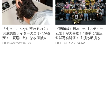
「えっ、こんなに変わるの？」
《祝59歳》日本中の【ステイサ
36歳男性ライターのニオイが激
ム愛】が大暴走！ “勝手に”生誕
変！ 夏場に気になる“頭皮のニ
祭試写会開催！ 主演も助演も全
オイ”や“ベタつき”を解消す
部ステイサム！「ステサミー
PR（株式会社スヴェンソン）
PR（（株）キノフィルムズ）
る、“ウィッグのスペシャリス
賞」爆誕！【応募総数941票 全
ト”が生み出した徹底ケアとは
54作品の栄冠に輝いた作品とは
ー!?】