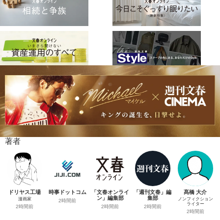
著者
ドリヤス工場
時事ドットコム
「文春オンライ
「週刊文春」編
髙橋 大介
ン」編集部
集部
漫画家
ノンフィクション
2時間前
ライター
2時間前
2時間前
2時間前
2時間前