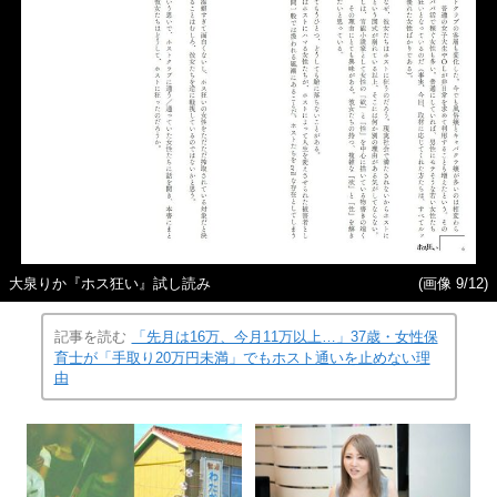
大泉りか『ホス狂い』試し読み
(画像 9/12)
記事を読む
「先月は16万、今月11万以上…」37歳・女性保
育士が「手取り20万円未満」でもホスト通いを止めない理
由