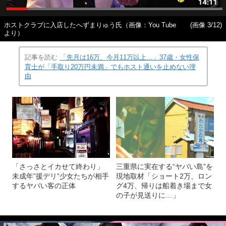
ホストクラブに入店したへずまりゅう氏（画像：You Tube
(画像 3/12)
より）
記事を読む
「先月は16万、今月11万以上…」37歳・女性保
育士が「手取り20万円未満」でもホスト通いを止めない理
由
「さっさとイカせて終わり」
三重県に実在する“ヤバい島”を
未成年”援デリ”少女たちが相手
現地取材「ショート2万、ロン
するヤバい客の正体
グ4万、帰りは船着き場まで女
の子が見送りに…」