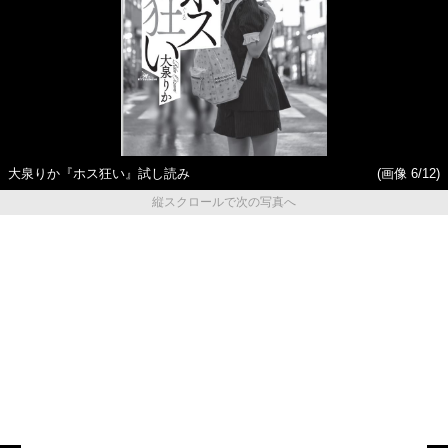
大泉りか『ホス狂い』試し読み
(画像 6/12)
縦スクロールで次の写真へ