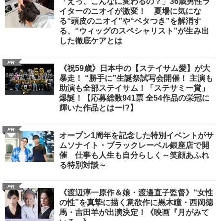
「えっ、こんなに変わるの？」36歳男性ラ
イターのニオイが激変！ 夏場に気にな
る“頭皮のニオイ”や“ベタつき”を解消す
る、“ウィッグのスペシャリスト”が生み出
した徹底ケアとは
PR
《祝59歳》日本中の【ステイサム愛】が大
暴走！ “勝手に”生誕祭試写会開催！ 主演も
助演も全部ステイサム！「ステサミー賞」
爆誕！【応募総数941票 全54作品の栄冠に
輝いた作品とはー!?】
PR
オープン1周年を記念した特別イベントがサ
ムソナイト・ブラックレーベル銀座店で開
催 仕事も人生も自分らしく～笑顔あふれ
る特別対談～
PR
《渡辺淳一原作＆娘・渡邉直子監督》“女性
の性”を真摯に描く意欲作に黒木瞳・西岡德
馬・吉田羊が出演決定！《映画『月がみて