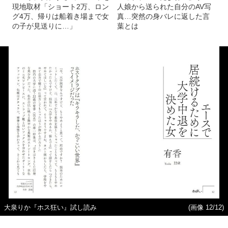
現地取材「ショート2万、ロン
人娘から送られた自分のAV写
グ4万、帰りは船着き場まで女
真…突然の身バレに返した言
の子が見送りに…」
葉とは
大泉りか『ホス狂い』試し読み
(画像 12/12)