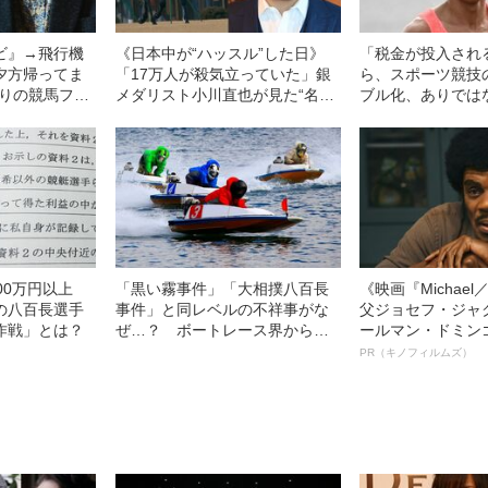
ビ』→飛行機
《日本中が“ハッスル”した日》
「税金が投入され
夕方帰ってま
「17万人が殺気立っていた」銀
ら、スポーツ競技
入りの競馬ファ
メダリスト小川直也が見た“名馬
ブル化、ありでは
“財産”
オグリキャップと武豊の奇
か？」 “現役復帰
跡”「1990年有馬記念の伝説」
への感動が生んだ
の“応援”方法
00万円以上
「黒い霧事件」「大相撲八百長
《映画『Michae
の八百長選手
事件」と同レベルの不祥事がな
父ジョセフ・ジャ
作戦」とは？
ぜ…？ ボートレース界から八
ールマン・ドミン
百長が消えない“決定的理由”
ルインタビュー“
PR（キノフィルムズ）
名優、複雑な父親
語る”《日本興収7