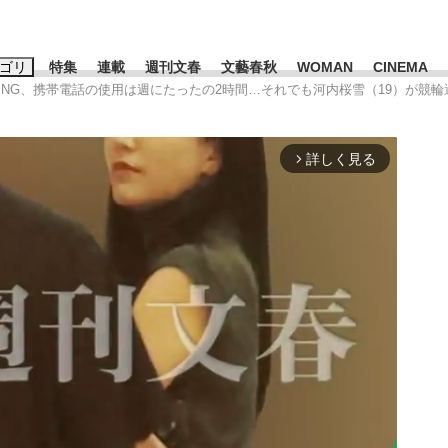
ゴリ
特集
連載
週刊文春
文藝春秋
WOMAN
CINEMA
出はNG、携帯電話の使用は週にたったの2時間…それでも河内桜雪（19）が競輪
キーワード入力
ス
エンタメ
ライフ
ビジネス
詳しく見る
arrow_forward_ios
ーワードタグ一覧
山凌輝
#高市早苗
#後藤真希
#森岡毅
#城彰二
#内田有紀
観る将棋、読
#亀和田武
て明かした日本代表監督に...
「最悪の空気のまま解散」W