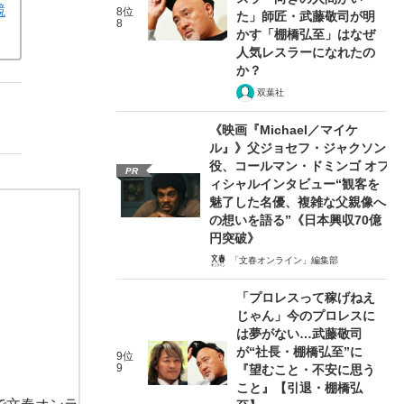
競
8位
た」師匠・武藤敬司が明
8
かす「棚橋弘至」はなぜ
人気レスラーになれたの
か？
双葉社
《映画『Michael／マイケ
ル』》父ジョセフ・ジャクソン
役、コールマン・ドミンゴ オフ
PR
ィシャルインタビュー“観客を
魅了した名優、複雑な父親像へ
の想いを語る”《日本興収70億
円突破》
「文春オンライン」編集部
「プロレスって稼げねえ
じゃん」今のプロレスに
は夢がない…武藤敬司
が“社長・棚橋弘至”に
9位
9
『望むこと・不安に思う
こと』【引退・棚橋弘