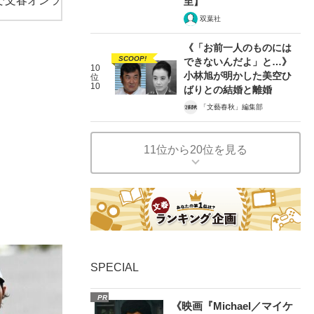
で文春オンラ
至】
双葉社
《「お前一人のものには
SCOOP!
できないんだよ」と…》
10
小林旭が明かした美空ひ
位
10
ばりとの結婚と離婚
「文藝春秋」編集部
11位から20位を見る
SPECIAL
PR
《映画『Michael／マイケ