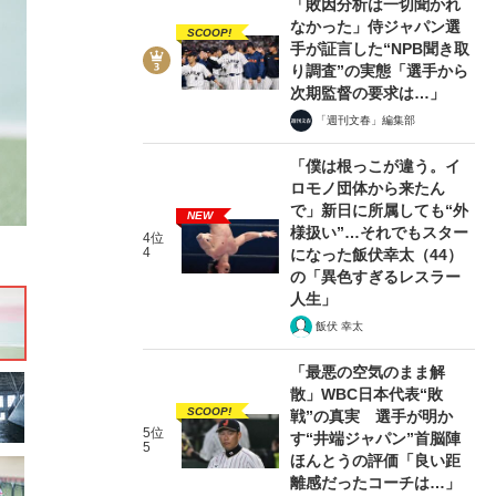
「敗因分析は一切聞かれ
なかった」侍ジャパン選
SCOOP!
手が証言した“NPB聞き取
り調査”の実態「選手から
次期監督の要求は…」
「週刊文春」編集部
11/58
「僕は根っこが違う。イ
ロモノ団体から来たん
で」新日に所属しても“外
NEW
様扱い”…それでもスター
4位
4
になった飯伏幸太（44）
の「異色すぎるレスラー
人生」
飯伏 幸太
「最悪の空気のまま解
散」WBC日本代表“敗
SCOOP!
戦”の真実 選手が明か
5位
す“井端ジャパン”首脳陣
5
ほんとうの評価「良い距
離感だったコーチは…」