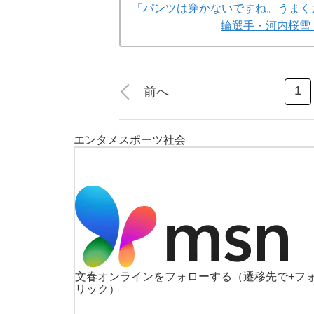
「パンツは穿かないですね。うまく
輪選手・河内桜雪
1
前へ
エンタメ
スポーツ
社会
文春オンラインをフォローする
（遷移先で+フ
リック）