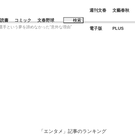
週刊文春
文藝春秋
読書
コミック
文春野球
検索
選手という夢を諦めなかった“意外な理由”
電子版
PLUS
インタビュー
読書
#松田聖子
む将棋
BC日本代表“敗戦”の真実 選手が明かす...
「エンタメ」記事のランキング