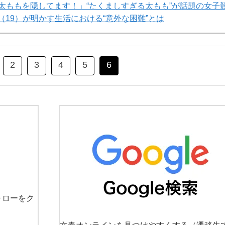
太ももを隠してます！」“たくましすぎる太もも”が話題の女子
（19）が明かす生活における“意外な困難”とは
2
3
4
5
6
ォローをク