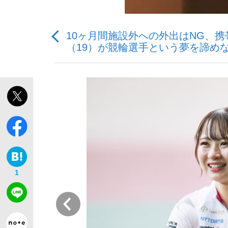
10ヶ月間施設外への外出はNG、
（19）が競輪選手という夢を諦めな
「敗因分析は一切聞かれなかった」侍ジャパン選
キングの誕生を、目撃せよ。
the Style
1
前
「目標達成できなかったからと言って…」サッ