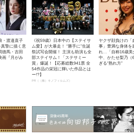
娘・渡邉直子
《祝59歳》日本中の【ステイサ
ヤクザ顔負けの「
を真摯に描く意
ム愛】が大暴走！ “勝手に”生誕
事」豊満な身体を
岡德馬・吉田
祭試写会開催！ 主演も助演も全
れ…「自称16歳
映画『月がみ
部ステイサム！「ステサミー
中、かたせ梨乃（
賞」爆誕！【応募総数941票 全
ぎる“熟れ方”
54作品の栄冠に輝いた作品とは
ー!?】
PR（（株）キノフィルムズ）