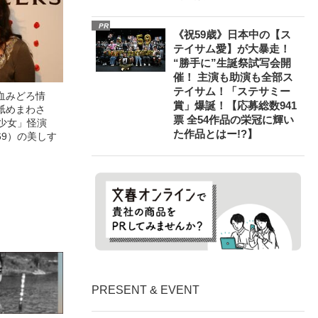
PR
《祝59歳》日本中の【ス
テイサム愛】が大暴走！
“勝手に”生誕祭試写会開
催！ 主演も助演も全部ス
テイサム！「ステサミー
血みどろ情
賞」爆誕！【応募総数941
舐めまわさ
票 全54作品の栄冠に輝い
美少女」怪演
た作品とはー!?】
69）の美しす
PRESENT & EVENT