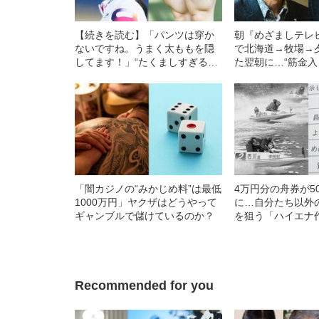
【続きを読む】「パンツは穿か
朝『めざましテレ
ないですね。うまく太ももを隠
で北海道→牧場→
してます！」“たくましすぎる太
た翌朝に…“筋金
もも”が話題の女子競輪選手・河
ン”アナウンサーの
内桜雪（19）が明かす生活にお
ける“意外な困難”とは
「闇カジノの“みかじめ料”は最低
4万円分の舟券が5
1000万円」ヤクザはどうやって
に…自分たち以外
ギャンブルで儲けているのか？
を狙う「ハイエナ
Recommended for you