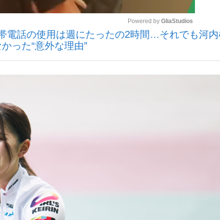
Powered by 
GliaStudios
携帯電話の使用は週にたったの2時間…それでも河内
いまさら聞け
かった“意外な理由”
Mute
手が証言した“NPB聞...
「クマが悪者扱いされているの
もっと見る
カー日本代表・森保一監督...