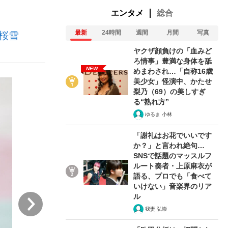
エンタメ
総合
最新
24時間
週間
月間
写真
桜雪
ない資産運用のすべて
ヤクザ顔負けの「血みど
ろ情事」豊満な身体を舐
NEW
めまわされ…「自称16歳
美少女」怪演中、かたせ
が悲しい」『北の国から』倉本聰氏（91...
梨乃（69）の美しすぎ
る“熟れ方”
ゆるま 小林
「謝礼はお花でいいです
か？」と言われ絶句…
SNSで話題のマッスルフ
ルート奏者・上原麻衣が
語る、プロでも「食べて
いけない」音楽界のリア
ル
次
我妻 弘崇