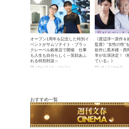
オープン1周年を記念した特別イ
《渡辺淳一原作＆
ベントがサムソナイト・ブラッ
監督》“女性の性”
クレーベル銀座店で開催 仕事
欲作に黒木瞳・西
も人生も自分らしく～笑顔あふ
羊が出演決定！《
れる特別対談～
ている』》
PR（サムソナイト・ジャパン）
PR（キノフィルムズ）
おすすめ一覧