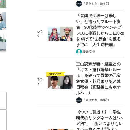
「週刊文春」編集部
「音楽で世界一は難し
い」と悟ったフルート奏
者→30代後半でベンチプ
6位
レスに挑戦したら…110kg
6
を挙げて“世界金”を獲る
までの「人生逆転劇」
我妻 弘崇
三山凌輝が妻・趣里との
「キス・濡れ場禁止ルー
SCOOP!
ル」を破って既婚の元宝
7位
塚女優・花乃まりあと連
7
日密会《直撃後にもホテ
ルへ…》
「週刊文春」編集部
《ついに引退！》「学生
時代のリングネームは“ハ
メ浩”」「あいつよりもレ
スラー向きの人間がい