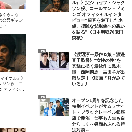
ル』》父ジョセフ・ジャク
ソン役、コールマン・ドミ
ンゴ オフィシャルインタ
るくらいな
の公営ギャン
ビュー“観客を魅了した名
ない
優、複雑な父親像への想い
表明”の大迫傑
を語る”《日本興収70億円
、アスリート
突破》
PR
《渡辺淳一原作＆娘・渡邉
直子監督》“女性の性”を
真摯に描く意欲作に黒木
瞳・西岡德馬・吉田羊が出
演決定！《映画『月がみて
l／マイケル』》
クソン役、コ
いる』》
ゴ オフィシャ
観客を魅了した
PR
オープン1周年を記念した
像への想いを
0億円突破》
特別イベントがサムソナイ
ト・ブラックレーベル銀座
店で開催 仕事も人生も自
分らしく～笑顔あふれる特
別対談～