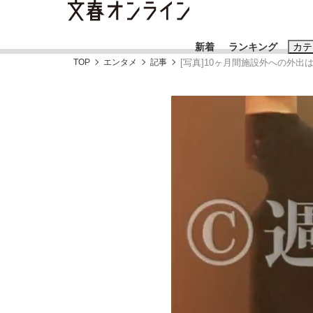
新着
ランキング
カテ
TOP
エンタメ
記事
[写真]10ヶ月間施設外への外
スクープ
ニュー
おすすめのキ
#藤田晋
#三
#玉木雄一郎
「90%は失敗する。でも…」本田圭佑が初め
終戦から81年