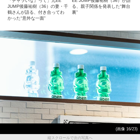
『チャラいな』って」元EE
EE JUMP後藤祐樹（36）が語
JUMP後藤祐樹（36）の妻・千
る、親子関係を発表した“舞台
鶴さんが語る、付き合ってわ
裏”
かった“意外な一面”
(画像 16/23)
縦スクロールで次の写真へ