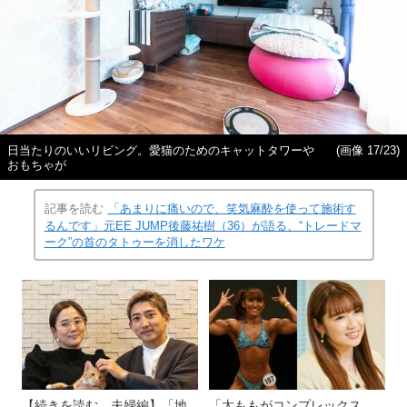
日当たりのいいリビング。愛猫のためのキャットタワーや
(画像 17/23)
おもちゃが
記事を読む
「あまりに痛いので、笑気麻酔を使って施術す
るんです」元EE JUMP後藤祐樹（36）が語る、“トレードマ
ーク”の首のタトゥーを消したワケ
【続きを読む 夫婦編】「地
「太ももがコンプレックス。