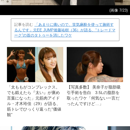
(画像 7/23)
記事を読む
「あまりに痛いので、笑気麻酔を使って施術す
るんです」元EE JUMP後藤祐樹（36）が語る、“トレードマ
ーク”の首のタトゥーを消したワケ
「太ももがコンプレックス。
【写真多数】 美奈子が脂肪吸
でも鍛えたら『太い』が褒め
引手術を告白 3.5Lの脂肪を
言葉になった」元筋肉アイド
取ったワケ「何気ない一言だ
ル・才木玲佳（29）が語る、
ったんですけど…」
筋トレでひっくり返った“価値
観”