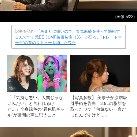
(画像 5/23)
記事を読む
「あまりに痛いので、笑気麻酔を使って施術す
るんです」元EE JUMP後藤祐樹（36）が語る、“トレードマ
ーク”の首のタトゥーを消したワケ
「『気持ち悪い。人間じゃな
【写真多数】 美奈子が脂肪吸
いみたい』と言われるけ
引手術を告白 3.5Lの脂肪を
ど…」全身緑色の“異色肌ギャ
取ったワケ「何気ない一言だ
ル”が世間の声に思うこと
ったんですけど…」