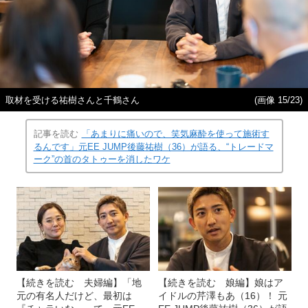
取材を受ける祐樹さんと千鶴さん
(画像 15/23)
記事を読む
「あまりに痛いので、笑気麻酔を使って施術す
るんです」元EE JUMP後藤祐樹（36）が語る、“トレードマ
ーク”の首のタトゥーを消したワケ
【続きを読む 夫婦編】「地
【続きを読む 娘編】娘はア
元の有名人だけど、最初は
イドルの芹澤もあ（16）！ 元