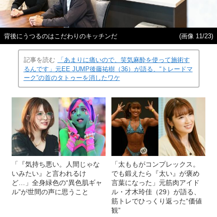
背後にうつるのはこだわりのキッチンだ
(画像 11/23)
記事を読む
「あまりに痛いので、笑気麻酔を使って施術す
るんです」元EE JUMP後藤祐樹（36）が語る、“トレードマ
ーク”の首のタトゥーを消したワケ
「『気持ち悪い。人間じゃな
「太ももがコンプレックス。
いみたい』と言われるけ
でも鍛えたら『太い』が褒め
ど…」全身緑色の“異色肌ギャ
言葉になった」元筋肉アイド
ル”が世間の声に思うこと
ル・才木玲佳（29）が語る、
筋トレでひっくり返った“価値
観”