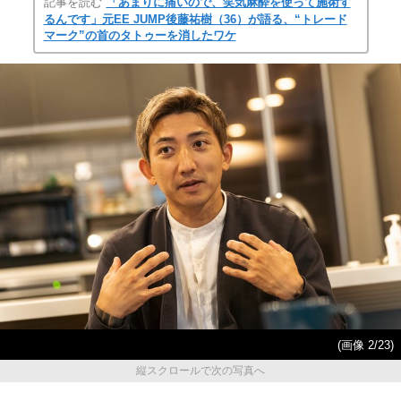
記事を読む
「あまりに痛いので、笑気麻酔を使って施術す
るんです」元EE JUMP後藤祐樹（36）が語る、“トレード
マーク”の首のタトゥーを消したワケ
(画像 2/23)
縦スクロールで次の写真へ