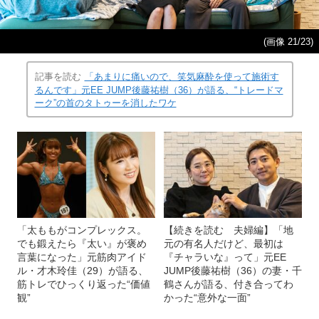
(画像 21/23)
記事を読む
「あまりに痛いので、笑気麻酔を使って施術す
るんです」元EE JUMP後藤祐樹（36）が語る、“トレードマ
ーク”の首のタトゥーを消したワケ
「太ももがコンプレックス。
【続きを読む 夫婦編】「地
でも鍛えたら『太い』が褒め
元の有名人だけど、最初は
言葉になった」元筋肉アイド
『チャラいな』って」元EE
ル・才木玲佳（29）が語る、
JUMP後藤祐樹（36）の妻・千
筋トレでひっくり返った“価値
鶴さんが語る、付き合ってわ
観”
かった“意外な一面”