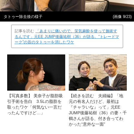
タトゥー除去後の様子
(画像 9/23)
記事を読む
「あまりに痛いので、笑気麻酔を使って施術す
るんです」元EE JUMP後藤祐樹（36）が語る、“トレードマ
ーク”の首のタトゥーを消したワケ
【写真多数】 美奈子が脂肪吸
【続きを読む 夫婦編】「地
引手術を告白 3.5Lの脂肪を
元の有名人だけど、最初は
取ったワケ「何気ない一言だ
『チャラいな』って」元EE
ったんですけど…」
JUMP後藤祐樹（36）の妻・千
鶴さんが語る、付き合ってわ
かった“意外な一面”