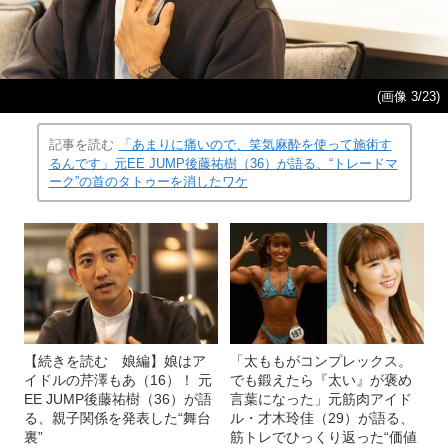
(画像 3/23)
記事を読む
「あまりに痛いので、笑気麻酔を使って施術す
るんです」元EE JUMP後藤祐樹（36）が語る、“トレードマ
ーク”の首のタトゥーを消したワケ
【続きを読む 娘編】娘はア
「太ももがコンプレックス。
イドルの芹澤もあ（16）！ 元
でも鍛えたら『太い』が褒め
EE JUMP後藤祐樹（36）が語
言葉になった」元筋肉アイド
る、親子関係を発表した“舞台
ル・才木玲佳（29）が語る、
裏”
筋トレでひっくり返った“価値