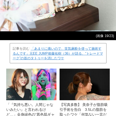
(画像 19/23)
記事を読む
「あまりに痛いので、笑気麻酔を使って施術す
るんです」元EE JUMP後藤祐樹（36）が語る、“トレードマ
ーク”の首のタトゥーを消したワケ
「『気持ち悪い。人間じゃな
【写真多数】 美奈子が脂肪吸
いみたい』と言われるけ
引手術を告白 3.5Lの脂肪を
ど…」全身緑色の“異色肌ギャ
取ったワケ「何気ない一言だ