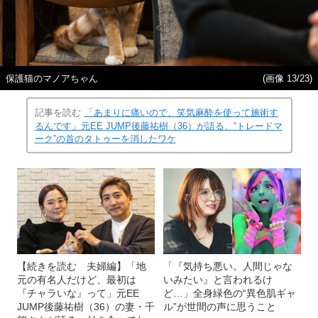
保護猫のマノアちゃん
(画像 13/23)
記事を読む
「あまりに痛いので、笑気麻酔を使って施術す
るんです」元EE JUMP後藤祐樹（36）が語る、“トレードマ
ーク”の首のタトゥーを消したワケ
【続きを読む 夫婦編】「地
「『気持ち悪い。人間じゃな
元の有名人だけど、最初は
いみたい』と言われるけ
『チャラいな』って」元EE
ど…」全身緑色の“異色肌ギャ
JUMP後藤祐樹（36）の妻・千
ル”が世間の声に思うこと