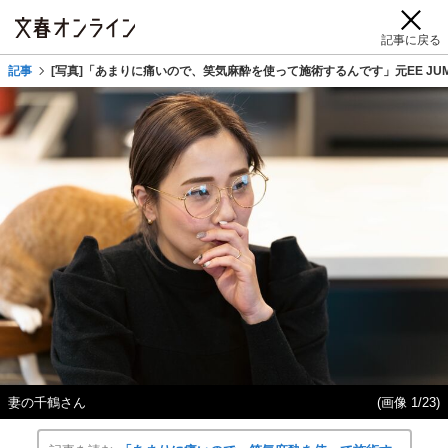
記事に戻る
記事
[写真]「あまりに痛いので、笑気麻酔を使って施術するんです」元EE J
妻の千鶴さん
(画像 1/23)