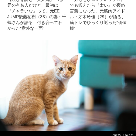
元の有名人だけど、最初は
でも鍛えたら『太い』が褒め
『チャラいな』って」元EE
言葉になった」元筋肉アイド
JUMP後藤祐樹（36）の妻・千
ル・才木玲佳（29）が語る、
鶴さんが語る、付き合ってわ
筋トレでひっくり返った“価値
かった“意外な一面”
観”