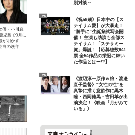
別対談～
PR
《祝59歳》日本中の【ス
テイサム愛】が大暴走！
女優・小川真
“勝手に”生誕祭試写会開
鹿児島で3月に
催！ 主演も助演も全部ス
娘が明かす
テイサム！「ステサミー
空白の晩年
賞」爆誕！【応募総数941
票 全54作品の栄冠に輝い
た作品とはー!?】
PR
《渡辺淳一原作＆娘・渡邉
直子監督》“女性の性”を
真摯に描く意欲作に黒木
瞳・西岡德馬・吉田羊が出
演決定！《映画『月がみて
いる』》