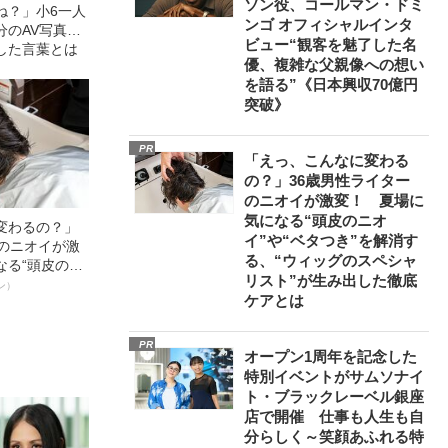
ソン役、コールマン・ドミ
ね？」小6一人
ンゴ オフィシャルインタ
分のAV写真…
ビュー“観客を魅了した名
した言葉とは
優、複雑な父親像への想い
を語る”《日本興収70億円
突破》
PR
「えっ、こんなに変わる
の？」36歳男性ライター
のニオイが激変！ 夏場に
気になる“頭皮のニオ
変わるの？」
イ”や“ベタつき”を解消す
ーのニオイが激
る、“ウィッグのスペシャ
なる“頭皮のニ
リスト”が生み出した徹底
”を解消す
ン）
ケアとは
スペシャリス
徹底ケアとは
PR
オープン1周年を記念した
特別イベントがサムソナイ
ト・ブラックレーベル銀座
店で開催 仕事も人生も自
分らしく～笑顔あふれる特