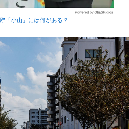
Powered by 
GliaStudios
駅”「小山」には何がある？
観る将棋、読
Mute