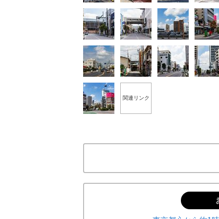
「90%は失敗する。でも…」本田圭佑が初め
関連リンク