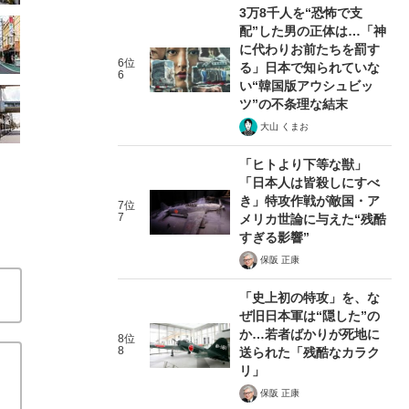
3万8千人を“恐怖で支
配”した男の正体は…「神
に代わりお前たちを罰す
6位
る」日本で知られていな
6
い“韓国版アウシュビッ
ツ”の不条理な結末
大山 くまお
「ヒトより下等な獣」
「日本人は皆殺しにすべ
き」特攻作戦が敵国・ア
7位
7
メリカ世論に与えた“残酷
すぎる影響”
保阪 正康
「史上初の特攻」を、な
ぜ旧日本軍は“隠した”の
か…若者ばかりが死地に
8位
8
送られた「残酷なカラク
リ」
保阪 正康