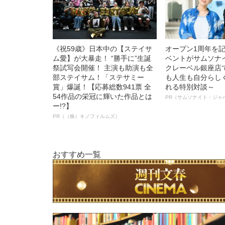
《祝59歳》日本中の【ステイサ
オープン1周年を
ム愛】が大暴走！ “勝手に”生誕
ベントがサムソナ
祭試写会開催！ 主演も助演も全
クレーベル銀座店
部ステイサム！「ステサミー
も人生も自分らし
賞」爆誕！【応募総数941票 全
れる特別対談～
54作品の栄冠に輝いた作品とは
PR（サムソナイト・ジャ
ー!?】
PR（（株）キノフィルムズ）
おすすめ一覧