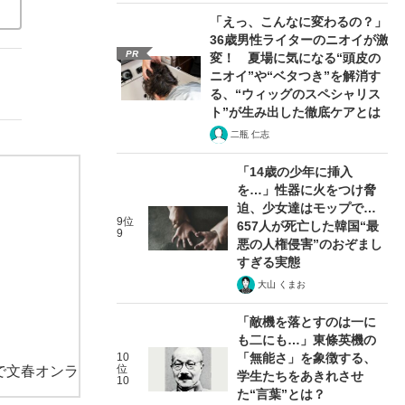
「えっ、こんなに変わるの？」
36歳男性ライターのニオイが激
PR
変！ 夏場に気になる“頭皮の
ニオイ”や“ベタつき”を解消す
る、“ウィッグのスペシャリス
ト”が生み出した徹底ケアとは
二瓶 仁志
「14歳の少年に挿入
を…」性器に火をつけ脅
迫、少女達はモップで…
9位
657人が死亡した韓国“最
9
悪の人権侵害”のおぞまし
すぎる実態
大山 くまお
「敵機を落とすのは一に
も二にも…」東條英機の
10
「無能さ」を象徴する、
位
で文春オンラ
学生たちをあきれさせ
10
た“言葉”とは？