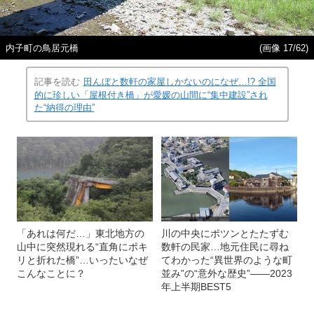
内子町の鳥居元橋
(画像 17/62)
記事を読む
田んぼと数軒の家屋しかないのになぜ…!? 全国
的に珍しい「屋根付き橋」が愛媛の山間に“集中建設”され
た“納得の理由”
「あれは何だ…」東北地方の
川の中央にポツンとたたずむ
山中に突然現れる“直角にポキ
数軒の民家…地元住民に尋ね
リと折れた橋”…いったいなぜ
てわかった“異世界のような町
こんなことに？
並み”の“意外な歴史”――2023
年上半期BEST5