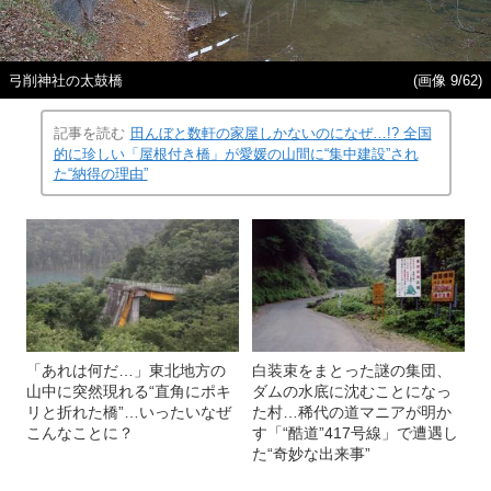
弓削神社の太鼓橋
(画像 9/62)
記事を読む
田んぼと数軒の家屋しかないのになぜ…!? 全国
的に珍しい「屋根付き橋」が愛媛の山間に“集中建設”され
た“納得の理由”
「あれは何だ…」東北地方の
白装束をまとった謎の集団、
山中に突然現れる“直角にポキ
ダムの水底に沈むことになっ
リと折れた橋”…いったいなぜ
た村…稀代の道マニアが明か
こんなことに？
す「“酷道”417号線」で遭遇し
た“奇妙な出来事”