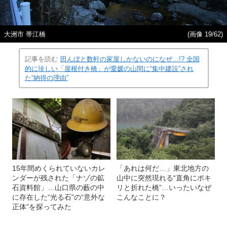
大洲市 帯江橋
(画像 19/62)
記事を読む
田んぼと数軒の家屋しかないのになぜ…!? 全国
的に珍しい「屋根付き橋」が愛媛の山間に“集中建設”され
た“納得の理由”
15年間めくられていないカレ
「あれは何だ…」東北地方の
ンダーが残された「ナゾの鉱
山中に突然現れる“直角にポキ
石資料館」…山口県の藪の中
リと折れた橋”…いったいなぜ
に存在した“光る石”の“意外な
こんなことに？
正体”を探ってみた