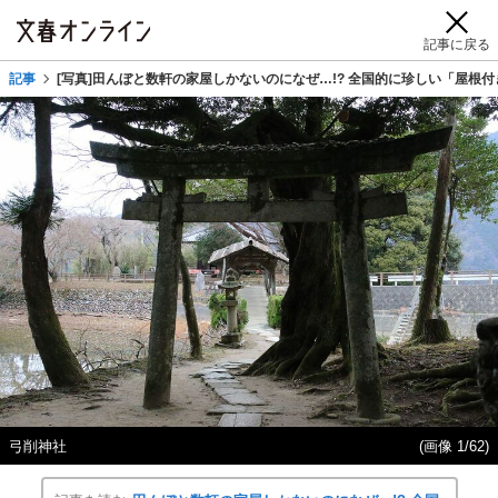
記事に戻る
記事
[写真]田んぼと数軒の家屋しかないのになぜ…!? 全国的に珍しい「屋根付
弓削神社
(画像 1/62)