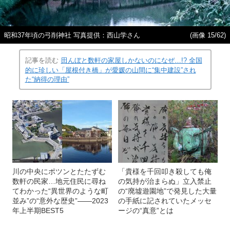
昭和37年頃の弓削神社 写真提供：西山学さん
(画像 15/62)
記事を読む
田んぼと数軒の家屋しかないのになぜ…!? 全国
的に珍しい「屋根付き橋」が愛媛の山間に“集中建設”され
た“納得の理由”
川の中央にポツンとたたずむ
「貴様を千回叩き殺しても俺
数軒の民家…地元住民に尋ね
の気持が治まらぬ」立入禁止
てわかった“異世界のような町
の“廃墟遊園地”で発見した大量
並み”の“意外な歴史”――2023
の手紙に記されていたメッセ
年上半期BEST5
ージの“真意”とは