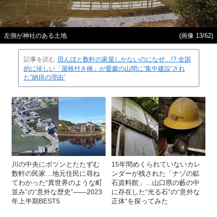
左側が神社のある土地
(画像 13/62)
記事を読む
田んぼと数軒の家屋しかないのになぜ…!? 全国
的に珍しい「屋根付き橋」が愛媛の山間に“集中建設”され
た“納得の理由”
川の中央にポツンとたたずむ
15年間めくられていないカレ
数軒の民家…地元住民に尋ね
ンダーが残された「ナゾの鉱
てわかった“異世界のような町
石資料館」…山口県の藪の中
並み”の“意外な歴史”――2023
に存在した“光る石”の“意外な
年上半期BEST5
正体”を探ってみた