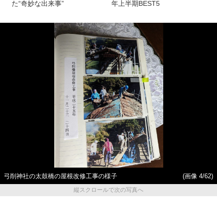
た“奇妙な出来事”
年上半期BEST5
弓削神社の太鼓橋の屋根改修工事の様子
(画像 4/62)
縦スクロールで次の写真へ