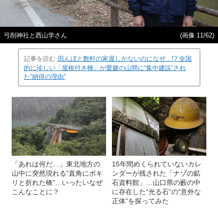
弓削神社と西山学さん
(画像 11/62)
記事を読む
田んぼと数軒の家屋しかないのになぜ…!? 全国
的に珍しい「屋根付き橋」が愛媛の山間に“集中建設”され
た“納得の理由”
「あれは何だ…」東北地方の
15年間めくられていないカレ
山中に突然現れる“直角にポキ
ンダーが残された「ナゾの鉱
リと折れた橋”…いったいなぜ
石資料館」…山口県の藪の中
こんなことに？
に存在した“光る石”の“意外な
正体”を探ってみた