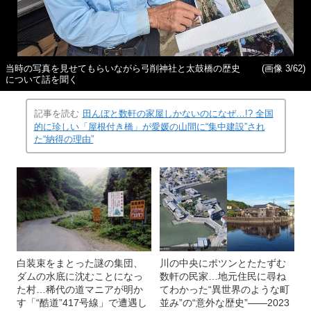
当時の写真を見せてもらいながら弓削神社と太鼓橋の歴史
(画像 3/62)
について話を聞く
記事を読む
田んぼと数軒の家屋しかないのになぜ…!? 全国
的に珍しい「屋根付き橋」が愛媛の山間に“集中建設”され
た“納得の理由”
白装束をまとった謎の集団、
川の中央にポツンとたたずむ
ダムの水底に沈むことになっ
数軒の民家…地元住民に尋ね
た村…稀代の道マニアが明か
てわかった“異世界のような町
す「“酷道”417号線」で遭遇し
並み”の“意外な歴史”――2023