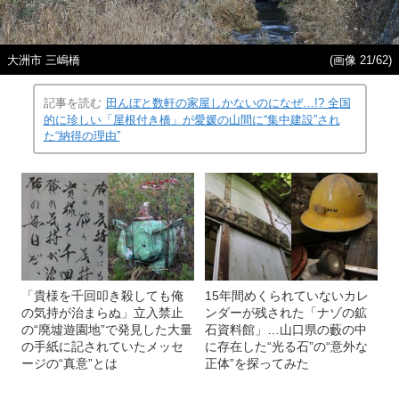
大洲市 三嶋橋
(画像 21/62)
記事を読む
田んぼと数軒の家屋しかないのになぜ…!? 全国
的に珍しい「屋根付き橋」が愛媛の山間に“集中建設”され
た“納得の理由”
「貴様を千回叩き殺しても俺
15年間めくられていないカレ
の気持が治まらぬ」立入禁止
ンダーが残された「ナゾの鉱
の“廃墟遊園地”で発見した大量
石資料館」…山口県の藪の中
の手紙に記されていたメッセ
に存在した“光る石”の“意外な
ージの“真意”とは
正体”を探ってみた