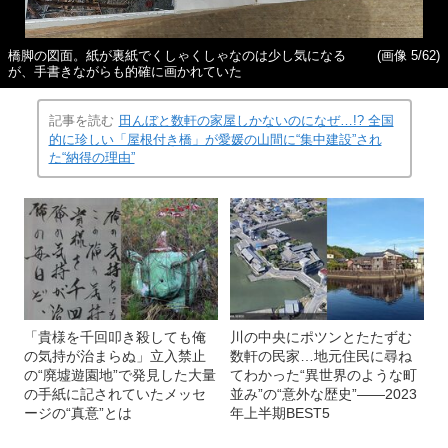
橋脚の図面。紙が裏紙でくしゃくしゃなのは少し気になる
(画像 5/62)
が、手書きながらも的確に画かれていた
記事を読む
田んぼと数軒の家屋しかないのになぜ…!? 全国
的に珍しい「屋根付き橋」が愛媛の山間に“集中建設”され
た“納得の理由”
「貴様を千回叩き殺しても俺
川の中央にポツンとたたずむ
の気持が治まらぬ」立入禁止
数軒の民家…地元住民に尋ね
の“廃墟遊園地”で発見した大量
てわかった“異世界のような町
の手紙に記されていたメッセ
並み”の“意外な歴史”――2023
ージの“真意”とは
年上半期BEST5