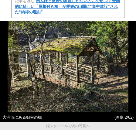
記事を読む
田んぼと数軒の家屋しかないのになぜ…!? 全国
的に珍しい「屋根付き橋」が愛媛の山間に“集中建設”され
た“納得の理由”
大洲市にある御幸の橋
(画像 2/62)
縦スクロールで次の写真へ