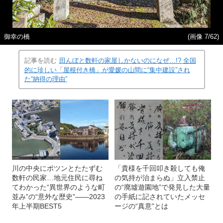
御幸の橋
(画像 7/62)
記事を読む
田んぼと数軒の家屋しかないのになぜ…!? 全国
的に珍しい「屋根付き橋」が愛媛の山間に“集中建設”され
た“納得の理由”
川の中央にポツンとたたずむ
「貴様を千回叩き殺しても俺
数軒の民家…地元住民に尋ね
の気持が治まらぬ」立入禁止
てわかった“異世界のような町
の“廃墟遊園地”で発見した大量
並み”の“意外な歴史”――2023
の手紙に記されていたメッセ
年上半期BEST5
ージの“真意”とは