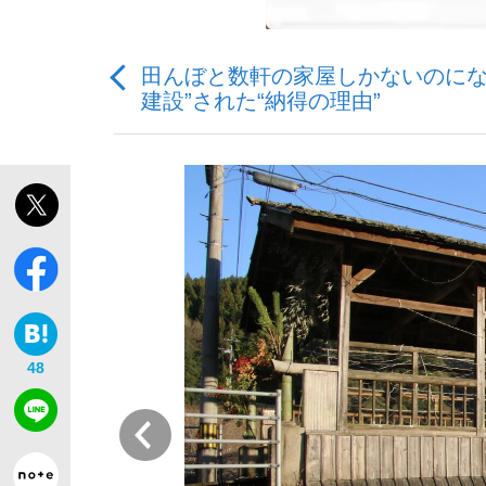
田んぼと数軒の家屋しかないのにな
建設”された“納得の理由”
「敗因分析は一切聞かれなかった」侍ジャパン選
キングの誕生を、目撃せよ。
the Style
48
前
「目標達成できなかったからと言って…」サッ