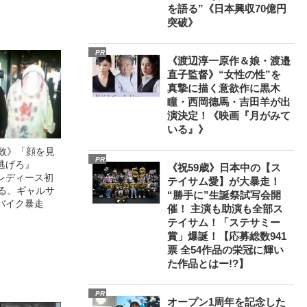
を語る”《日本興収70億円
突破》
PR
《渡辺淳一原作＆娘・渡邉
直子監督》“女性の性”を
真摯に描く意欲作に黒木
瞳・西岡德馬・吉田羊が出
演決定！《映画『月がみて
いる』》
無敗》「顔を見
PR
逃げろ』
《祝59歳》日本中の【ス
レディース初
テイサム愛】が大暴走！
語る、ギャルサ
“勝手に”生誕祭試写会開
バイク暴走
催！ 主演も助演も全部ス
テイサム！「ステサミー
賞」爆誕！【応募総数941
票 全54作品の栄冠に輝い
た作品とはー!?】
PR
オープン1周年を記念した