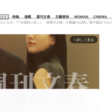
ゴリ
特集
連載
週刊文春
文藝春秋
WOMAN
CINEMA
のになぜ…!? 全国的に珍しい「屋根付き橋」が愛媛の山間に“集中建設”された
キーワード入力
ス
エンタメ
ライフ
ビジネス
詳しく見る
arrow_forward_ios
ーワードタグ一覧
山凌輝
#高市早苗
#後藤真希
#森岡毅
#内田有紀
#松田聖
観る将棋、読
#亀和田武
#池上彰
て明かした日本代表監督に...
「最悪の空気のまま解散」W