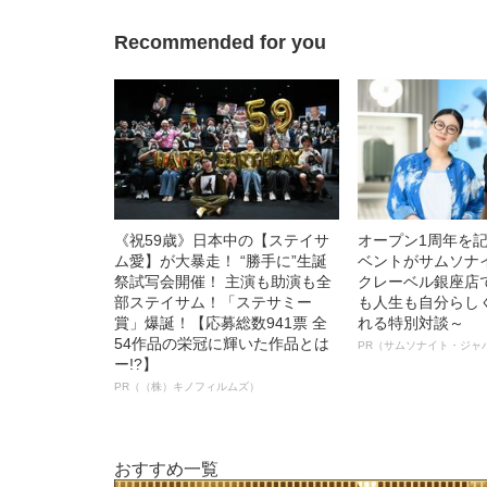
Recommended for you
《祝59歳》日本中の【ステイサ
オープン1周年を
ム愛】が大暴走！ “勝手に”生誕
ベントがサムソナ
祭試写会開催！ 主演も助演も全
クレーベル銀座店
部ステイサム！「ステサミー
も人生も自分らし
賞」爆誕！【応募総数941票 全
れる特別対談～
54作品の栄冠に輝いた作品とは
PR（サムソナイト・ジャ
ー!?】
PR（（株）キノフィルムズ）
おすすめ一覧