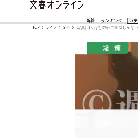
新着
ランキング
カテ
TOP
ライフ
記事
[写真]田んぼと数軒の家屋しかない
スクープ
ニュー
おすすめのキ
#藤田晋
#三
#玉木雄一郎
「90%は失敗する。でも…」本田圭佑が初め
終戦から81年