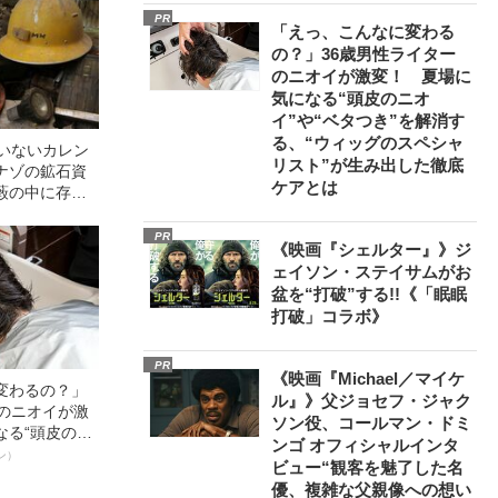
PR
「えっ、こんなに変わる
の？」36歳男性ライター
のニオイが激変！ 夏場に
気になる“頭皮のニオ
イ”や“ベタつき”を解消す
る、“ウィッグのスペシャ
ていないカレン
リスト”が生み出した徹底
ナゾの鉱石資
ケアとは
藪の中に存在
意外な正体”を探
PR
《映画『シェルター』》ジ
ェイソン・ステイサムがお
盆を“打破”する!!《「眠眠
打破」コラボ》
PR
《映画『Michael／マイケ
変わるの？」
ル』》父ジョセフ・ジャク
ーのニオイが激
ソン役、コールマン・ドミ
なる“頭皮のニ
ンゴ オフィシャルインタ
”を解消す
ン）
ビュー“観客を魅了した名
スペシャリス
優、複雑な父親像への想い
徹底ケアとは