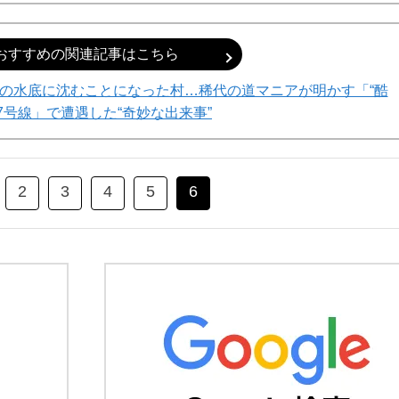
おすすめの関連記事はこちら
の水底に沈むことになった村…稀代の道マニアが明かす「“酷
17号線」で遭遇した“奇妙な出来事”
2
3
4
5
6