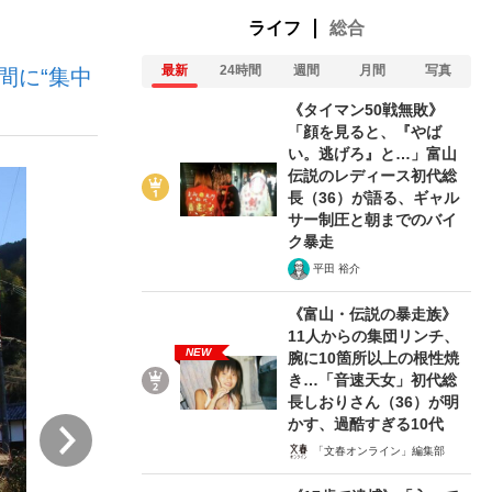
ライフ
総合
最新
24時間
週間
月間
写真
間に“集中
ない資産運用のすべて
《タイマン50戦無敗》
「顔を見ると、『やば
い。逃げろ』と…」富山
伝説のレディース初代総
が悲しい」『北の国から』倉本聰氏（91...
長（36）が語る、ギャル
サー制圧と朝までのバイ
ク暴走
平田 裕介
《富山・伝説の暴走族》
11人からの集団リンチ、
NEW
腕に10箇所以上の根性焼
き…「音速天女」初代総
長しおりさん（36）が明
かす、過酷すぎる10代
次
「文春オンライン」編集部