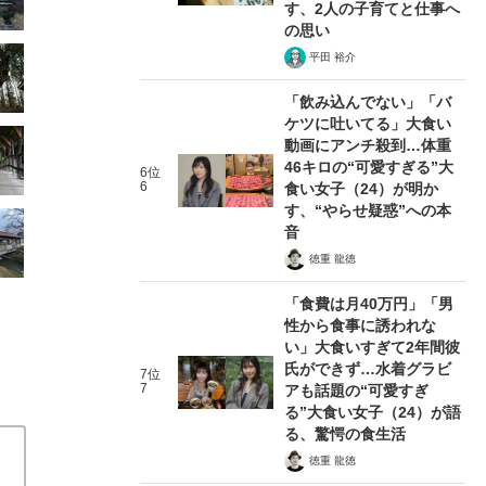
す、2人の子育てと仕事へ
の思い
平田 裕介
「飲み込んでない」「バ
ケツに吐いてる」大食い
動画にアンチ殺到…体重
46キロの“可愛すぎる”大
6位
6
食い女子（24）が明か
す、“やらせ疑惑”への本
音
徳重 龍徳
「食費は月40万円」「男
性から食事に誘われな
い」大食いすぎて2年間彼
氏ができず…水着グラビ
7位
7
アも話題の“可愛すぎ
る”大食い女子（24）が語
る、驚愕の食生活
徳重 龍徳