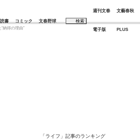
週刊文春
文藝春秋
読書
コミック
文春野球
検索
“納得の理由”
電子版
PLUS
インタビュー
読書
子
む将棋
BC日本代表“敗戦”の真実 選手が明かす...
「ライフ」記事のランキング