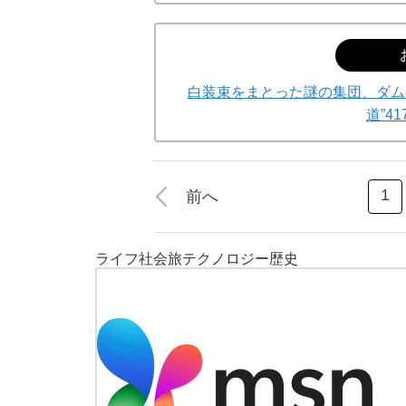
白装束をまとった謎の集団、ダム
道”4
1
前へ
ライフ
社会
旅
テクノロジー
歴史