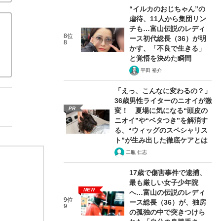
“イルカのおじちゃん”の
虐待、11人から集団リン
チも…富山伝説のレディ
8位
ース初代総長（36）が明
8
かす、「不良で生きる」
と覚悟を決めた瞬間
平田 裕介
「えっ、こんなに変わるの？」
36歳男性ライターのニオイが激
PR
変！ 夏場に気になる“頭皮の
ニオイ”や“ベタつき”を解消す
る、“ウィッグのスペシャリス
ト”が生み出した徹底ケアとは
二瓶 仁志
17歳で傷害事件で逮捕、
最も厳しい女子少年院
NEW
へ…富山の伝説のレディ
9位
ース総長（36）が、独房
9
の孤独の中で突きつけら