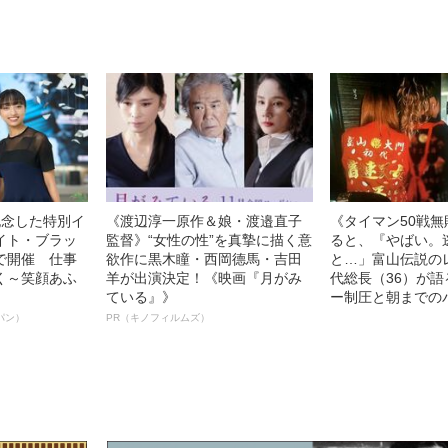
記念した特別イ
《渡辺淳一原作＆娘・渡邉直子
《タイマン50戦
イト・ブラッ
監督》“女性の性”を真摯に描く意
ると、『やばい。
で開催 仕事
欲作に黒木瞳・西岡德馬・吉田
と…」富山伝説の
く～笑顔あふ
羊が出演決定！《映画『月がみ
代総長（36）が
ている』》
ー制圧と朝までの
パン）
PR（キノフィルムズ）