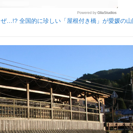
Powered by 
GliaStudios
ぜ…!? 全国的に珍しい「屋根付き橋」が愛媛の山
いまさら聞け
Mute
手が証言した“NPB聞...
「クマが悪者扱いされているの
もっと見る
カー日本代表・森保一監督...