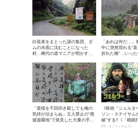
白装束をまとった謎の集団、ダ
「あれは何だ…」
ムの水底に沈むことになった
中に突然現れる“
村…稀代の道マニアが明かす
折れた橋”…いっ
「“酷道”417号線」で遭遇し
ことに？
た“奇妙な出来事”
「貴様を千回叩き殺しても俺の
《映画『シェルタ
気持が治まらぬ」立入禁止の“廃
ソン・ステイサム
墟遊園地”で発見した大量の手紙
破”する!!《「眠
に記されていたメッセージの“真
ボ》
PR（キノフィルムズ）
意”とは