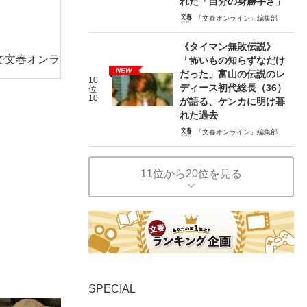
れた「自分の身勝手さ」
「文春オンライン」編集部
《タイマン無敗伝説》
で文春オンラ
「怖いもの知らずなだけ
NEW
だった」富山の伝説のレ
10
ディース初代総長（36）
位
10
が語る、ケンカに明け暮
れた過去
「文春オンライン」編集部
11位から20位を見る
SPECIAL