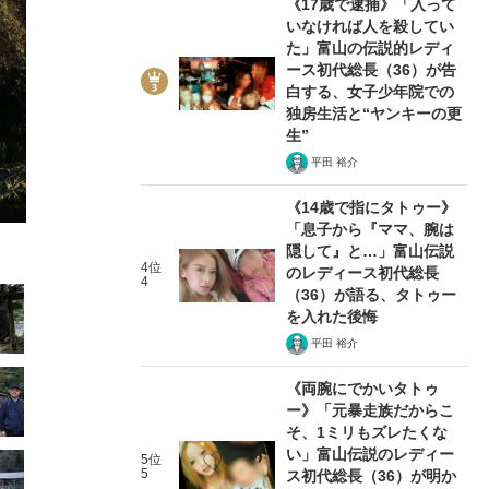
《17歳で逮捕》「入って
いなければ人を殺してい
た」富山の伝説的レディ
ース初代総長（36）が告
白する、女子少年院での
独房生活と“ヤンキーの更
生”
18/63
平田 裕介
《14歳で指にタトゥー》
「息子から『ママ、腕は
隠して』と…」富山伝説
4位
のレディース初代総長
4
（36）が語る、タトゥー
を入れた後悔
平田 裕介
《両腕にでかいタトゥ
ー》「元暴走族だからこ
そ、1ミリもズレたくな
い」富山伝説のレディー
5位
5
ス初代総長（36）が明か