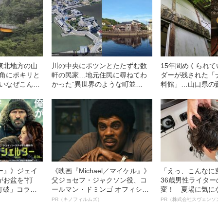
東北地方の山
川の中央にポツンとたたずむ数
15年間めくられ
直角にポキリと
軒の民家…地元住民に尋ねてわ
ダーが残された「
たいなぜこんな
かった“異世界のような町並
料館」…山口県の
み”の“意外な歴史”――2023年上
した“光る石”の“
半期BEST5
ってみた
ー』》ジェイ
《映画『Michael／マイケル』》
「えっ、こんなに
がお盆を“打
父ジョセフ・ジャクソン役、コ
36歳男性ライタ
眠打破」コラ
ールマン・ドミンゴ オフィシャ
変！ 夏場に気に
ルインタビュー“観客を魅了した
オイ”や“ベタつき
PR（キノフィルムズ）
PR（株式会社スヴェンソ
名優、複雑な父親像への想いを
る、“ウィッグの
語る”《日本興収70億円突破》
ト”が生み出した