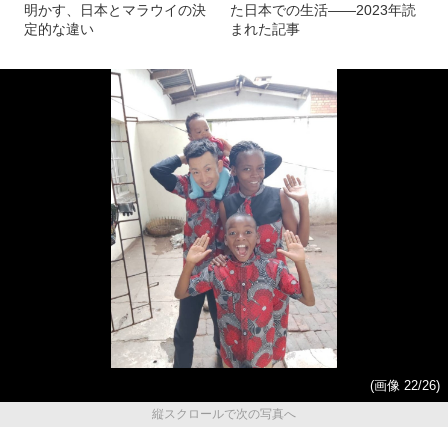
明かす、日本とマラウイの決
た日本での生活――2023年読
定的な違い
まれた記事
(画像 22/26)
縦スクロールで次の写真へ