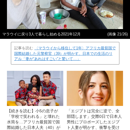
マラウイに戻り3人で暮らし始める2021年12月
(画像 21/26)
記事を読む
〈マラウイから移住して1年〉アフリカ最貧国で
国際結婚した元警察官（39）が明かす、日本での生活のリ
アル「妻が“あれはすごい”と驚いて…」
【続きを読む】小5の息子が
「エジプトは完全に逆で、全
「学校で笑われる」と壊れた
部隠します」交際0日で日本人
水筒を…アフリカ最貧国で国
男性にプロポーズしたエジプ
際結婚した日本人夫（40）が
ト人妻が明かす、衝撃を受け