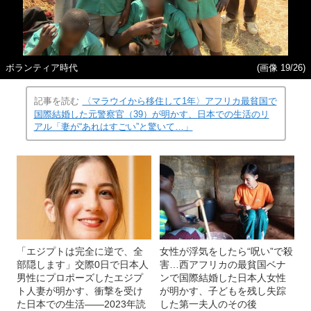
ボランティア時代
(画像 19/26)
記事を読む
〈マラウイから移住して1年〉アフリカ最貧国で
国際結婚した元警察官（39）が明かす、日本での生活のリ
アル「妻が“あれはすごい”と驚いて…」
「エジプトは完全に逆で、全
女性が浮気をしたら“呪い”で殺
部隠します」交際0日で日本人
害…西アフリカの最貧国ベナ
男性にプロポーズしたエジプ
ンで国際結婚した日本人女性
ト人妻が明かす、衝撃を受け
が明かす、子どもを残し失踪
た日本での生活――2023年読
した第一夫人のその後