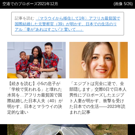
空港でのプロポーズ2021年12月
(画像 5/26)
記事を読む
〈マラウイから移住して1年〉アフリカ最貧国で
国際結婚した元警察官（39）が明かす、日本での生活のリ
アル「妻が“あれはすごい”と驚いて…」
【続きを読む】小5の息子が
「エジプトは完全に逆で、全
「学校で笑われる」と壊れた
部隠します」交際0日で日本人
水筒を…アフリカ最貧国で国
男性にプロポーズしたエジプ
際結婚した日本人夫（40）が
ト人妻が明かす、衝撃を受け
明かす、日本とマラウイの決
た日本での生活――2023年読
定的な違い
まれた記事