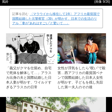
風鈴
(画像 9/26)
記事を読む
〈マラウイから移住して1年〉アフリカ最貧国で
国際結婚した元警察官（39）が明かす、日本での生活のリ
アル「妻が“あれはすごい”と驚いて…」
「義父がクマを仕留め、自宅
女性が浮気をしたら“呪い”で殺
で死体を解体して…」アラス
害…西アフリカの最貧国ベナ
カ出身の夫と国際結婚した日
ンで国際結婚した日本人女性
本人妻が明かす、ワイルドす
が明かす、子どもを残し失踪
ぎるアラスカの日常
した第一夫人のその後