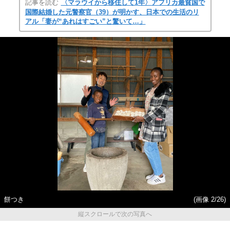
記事を読む
〈マラウイから移住して1年〉アフリカ最貧国で
国際結婚した元警察官（39）が明かす、日本での生活のリ
アル「妻が“あれはすごい”と驚いて…」
餅つき
(画像 2/26)
縦スクロールで次の写真へ