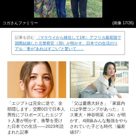
コガさんファミリー
(画像 17/26)
記事を読む
〈マラウイから移住して1年〉アフリカ最貧国で
国際結婚した元警察官（39）が明かす、日本での生活のリ
アル「妻が“あれはすごい”と驚いて…」
「エジプトは完全に逆で、全
「父は慶應大好き」「家庭内
部隠します」交際0日で日本人
には学歴コンプがあった」ミ
男性にプロポーズしたエジプ
ス東大・神谷明采（24）が明
ト人妻が明かす、衝撃を受け
かす、4姉妹みんな勉強をやら
た日本での生活――2023年読
されていた子ども時代〈偏差
まれた記事
値37〉