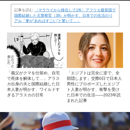
記事を読む
〈マラウイから移住して1年〉アフリカ最貧国で
国際結婚した元警察官（39）が明かす、日本での生活のリ
アル「妻が“あれはすごい”と驚いて…」
「義父がクマを仕留め、自宅
「エジプトは完全に逆で、全
で死体を解体して…」アラス
部隠します」交際0日で日本人
カ出身の夫と国際結婚した日
男性にプロポーズしたエジプ
本人妻が明かす、ワイルドす
ト人妻が明かす、衝撃を受け
ぎるアラスカの日常
た日本での生活――2023年読
まれた記事