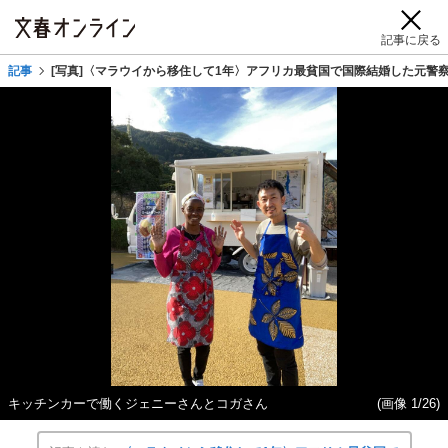
記事に戻る
記事
[写真]〈マラウイから移住して1年〉アフリカ最貧国で国際結婚した元警
キッチンカーで働くジェニーさんとコガさん
(画像 1/26)