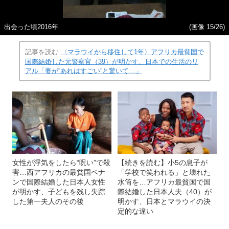
出会った頃2016年
(画像 15/26)
記事を読む
〈マラウイから移住して1年〉アフリカ最貧国で
国際結婚した元警察官（39）が明かす、日本での生活のリ
アル「妻が“あれはすごい”と驚いて…」
女性が浮気をしたら“呪い”で殺
【続きを読む】小5の息子が
害…西アフリカの最貧国ベナ
「学校で笑われる」と壊れた
ンで国際結婚した日本人女性
水筒を…アフリカ最貧国で国
が明かす、子どもを残し失踪
際結婚した日本人夫（40）が
した第一夫人のその後
明かす、日本とマラウイの決
定的な違い