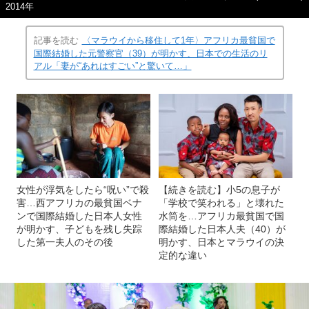
2014年
記事を読む
〈マラウイから移住して1年〉アフリカ最貧国で
国際結婚した元警察官（39）が明かす、日本での生活のリ
アル「妻が“あれはすごい”と驚いて…」
女性が浮気をしたら“呪い”で殺
【続きを読む】小5の息子が
害…西アフリカの最貧国ベナ
「学校で笑われる」と壊れた
ンで国際結婚した日本人女性
水筒を…アフリカ最貧国で国
が明かす、子どもを残し失踪
際結婚した日本人夫（40）が
した第一夫人のその後
明かす、日本とマラウイの決
定的な違い