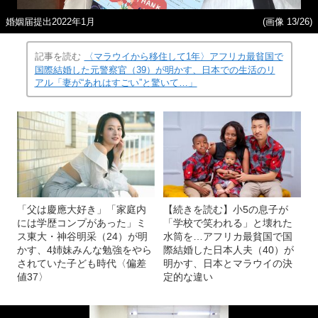
婚姻届提出2022年1月
(画像 13/26)
記事を読む
〈マラウイから移住して1年〉アフリカ最貧国で
国際結婚した元警察官（39）が明かす、日本での生活のリ
アル「妻が“あれはすごい”と驚いて…」
「父は慶應大好き」「家庭内
【続きを読む】小5の息子が
には学歴コンプがあった」ミ
「学校で笑われる」と壊れた
ス東大・神谷明采（24）が明
水筒を…アフリカ最貧国で国
かす、4姉妹みんな勉強をやら
際結婚した日本人夫（40）が
されていた子ども時代〈偏差
明かす、日本とマラウイの決
値37〉
定的な違い