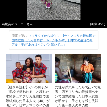
着物姿のジェニーさん
(画像 3/26)
記事を読む
〈マラウイから移住して1年〉アフリカ最貧国で
国際結婚した元警察官（39）が明かす、日本での生活のリ
アル「妻が“あれはすごい”と驚いて…」
【続きを読む】小5の息子が
女性が浮気をしたら“呪い”で殺
「学校で笑われる」と壊れた
害…西アフリカの最貧国ベナ
水筒を…アフリカ最貧国で国
ンで国際結婚した日本人女性
際結婚した日本人夫（40）が
が明かす、子どもを残し失踪
明かす、日本とマラウイの決
した第一夫人のその後