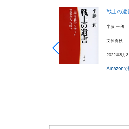
戦士の遺書
半藤 一利
文藝春秋
2022年8月
Amazon