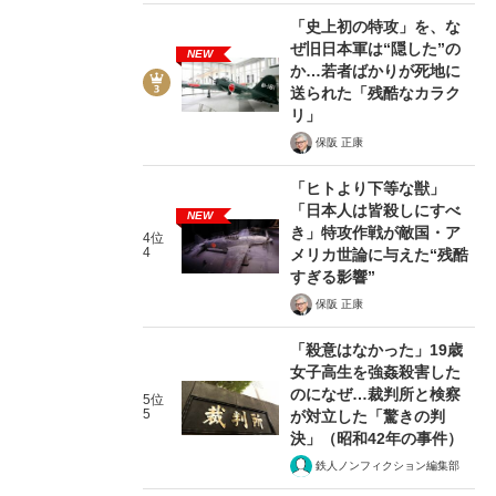
「史上初の特攻」を、な
ぜ旧日本軍は“隠した”の
NEW
か…若者ばかりが死地に
送られた「残酷なカラク
リ」
保阪 正康
2/8
「ヒトより下等な獣」
「日本人は皆殺しにすべ
NEW
き」特攻作戦が敵国・ア
4位
4
メリカ世論に与えた“残酷
すぎる影響”
保阪 正康
「殺意はなかった」19歳
女子高生を強姦殺害した
のになぜ…裁判所と検察
5位
5
が対立した「驚きの判
決」（昭和42年の事件）
鉄人ノンフィクション編集部