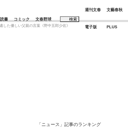
週刊文春
文藝春秋
読書
コミック
文春野球
検索
児に遺した優しい父親の言葉《野中五郎少佐》
電子版
PLUS
インタビュー
読書
#松田聖子
BC日本代表“敗戦”の真実 選手が明かす...
、私のいま
「ニュース」記事のランキング