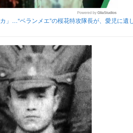
Powered by 
GliaStudios
ルカ」…“ベランメエ”の桜花特攻隊長が、愛児に遺
Mute
手が証言した“NPB聞...
「クマが悪者扱いされているの
キングの誕生
もっと見る
カー日本代表・森保一監督...