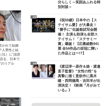
分らしく～笑顔あふれる特
別対談～
PR
《祝59歳》日本中の【ス
テイサム愛】が大暴走！
“勝手に”生誕祭試写会開
催！ 主演も助演も全部ス
テイサム！「ステサミー
賞」爆誕！【応募総数941
惹かれて結婚
票 全54作品の栄冠に輝い
ア人男性と結
た作品とはー!?】
31）に“誹謗
が語る、日本で
”のリアル
PR
《渡辺淳一原作＆娘・渡邉
直子監督》“女性の性”を
真摯に描く意欲作に黒木
瞳・西岡德馬・吉田羊が出
演決定！《映画『月がみて
いる』》