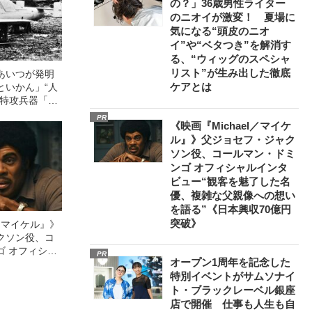
の？」36歳男性ライター
のニオイが激変！ 夏場に
気になる“頭皮のニオ
イ”や“ベタつき”を解消す
る、“ウィッグのスペシャ
リスト”が生み出した徹底
あいつが発明
ケアとは
といかん」“人
た特攻兵器「桜
員がぶつけ
PR
《映画『Michael／マイケ
ル』》父ジョセフ・ジャク
ソン役、コールマン・ドミ
ンゴ オフィシャルインタ
ビュー“観客を魅了した名
優、複雑な父親像への想い
を語る”《日本興収70億円
突破》
l／マイケル』》
クソン役、コ
ゴ オフィシャ
PR
オープン1周年を記念した
観客を魅了した
特別イベントがサムソナイ
像への想いを
ト・ブラックレーベル銀座
0億円突破》
店で開催 仕事も人生も自