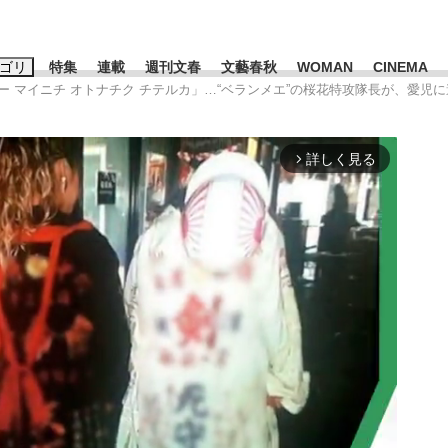
ゴリ
特集
連載
週刊文春
文藝春秋
WOMAN
CINEMA
ボー マイニチ オトナチク チテルカ」…“ベランメエ”の桜花特攻隊長が、愛
キーワード入力
ス
エンタメ
ライフ
ビジネス
詳しく見る
arrow_forward_ios
ーワードタグ一覧
山凌輝
#高市早苗
#後藤真希
#森岡毅
#城彰二
#内田有紀
#亀和田武
て明かした日本代表監督に...
「最悪の空気のまま解散」W
私のあのとき