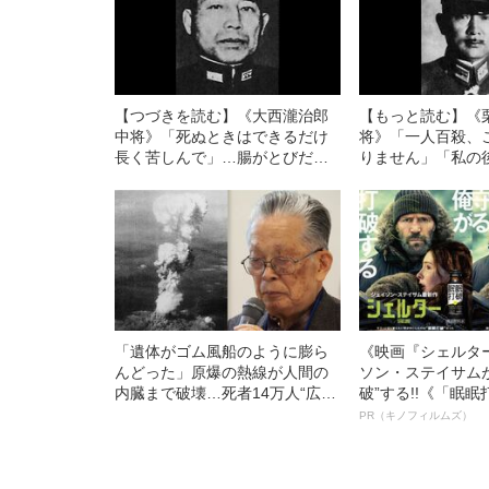
【つづきを読む】《大西瀧治郎
【もっと読む】《
中将》「死ぬときはできるだけ
将》「一人百殺、
長く苦しんで」…腸がとびだし
りません」「私の
あふれる血の中で破顔、10数時
ください」…米一
間後に息絶えた“特攻の父”の辞世
かった“玉砕の島”
の壮絶な訓示
「遺体がゴム風船のように膨ら
《映画『シェルタ
んどった」原爆の熱線が人間の
ソン・ステイサム
内臓まで破壊…死者14万人“広島
破”する!!《「眠
原爆”で被爆した93歳男性が明か
ボ》
PR（キノフィルムズ）
す“凄惨な記憶”