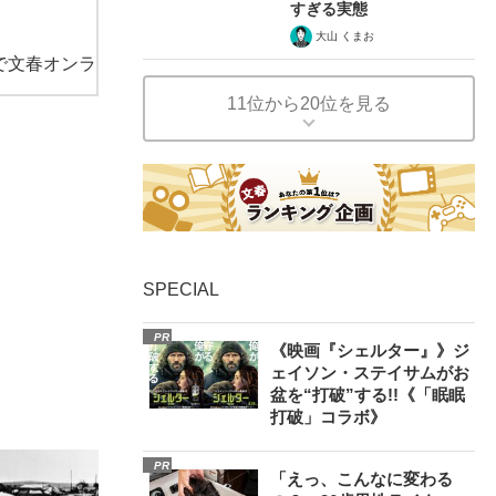
すぎる実態
大山 くまお
で文春オンラ
11位から20位を見る
SPECIAL
PR
《映画『シェルター』》ジ
ェイソン・ステイサムがお
盆を“打破”する!!《「眠眠
打破」コラボ》
PR
「えっ、こんなに変わる