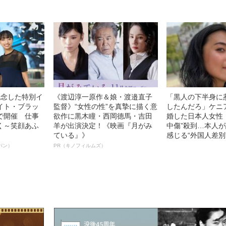
記念した特別イ
《渡辺淳一原作＆娘・渡邉直子
「黒人の下半身に
イト・ブラッ
監督》“女性の性”を真摯に描く意
したんだろ」ケニ
で開催 仕事
欲作に黒木瞳・西岡德馬・吉田
婚した日本人女性（
く～笑顔あふ
羊が出演決定！《映画『月がみ
中傷”殺到…本人
ている』》
感じる“外国人差別
パン）
PR（キノフィルムズ）