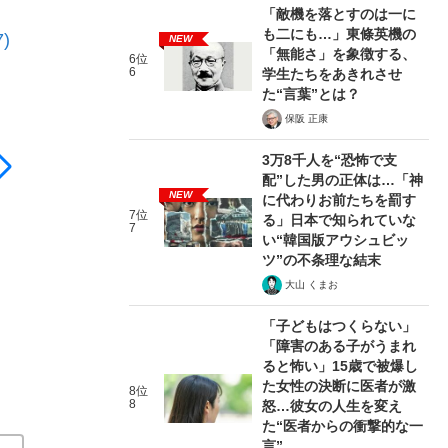
「敵機を落とすのは一に
も二にも…」東條英機の
)
NEW
「無能さ」を象徴する、
6位
6
学生たちをあきれさせ
た“言葉”とは？
保阪 正康
3万8千人を“恐怖で支
配”した男の正体は…「神
NEW
に代わりお前たちを罰す
7位
る」日本で知られていな
7
い“韓国版アウシュビッ
ツ”の不条理な結末
大山 くまお
「子どもはつくらない」
「障害のある子がうまれ
ると怖い」15歳で被爆し
た女性の決断に医者が激
8位
8
怒…彼女の人生を変え
た“医者からの衝撃的な一
言”