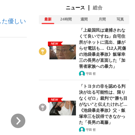
ニュース
総合
最新
24時間
週間
月間
写真
した優しい
「上級国民は逮捕されな
くて良いですね」自宅住
所がネットに流出、嫌が
NEW
らせ電話も…《12人死傷
が悲しい」『北の国から』倉本聰氏（91...
を、目撃せよ。
の池袋暴走事故》飯塚幸
三の長男が直面した「加
害者家族への暴力」
守田 哲
「トヨタの非を認める判
決が出る可能性は、限り
なくゼロ」裁判で“勝ち目
NEW
がない”と伝えたけれど…
《池袋暴走事故》父・飯
塚幸三を説得できなかっ
次
た「長男の葛藤」
守田 哲