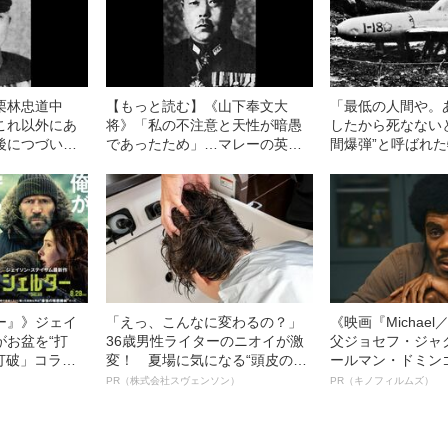
栗林忠道中
【もっと読む】《山下奉文大
「最低の人間や。
これ以外にあ
将》「私の不注意と天性が暗愚
したから死なない
後につづいて
であったため」…マレーの英雄
間爆弾”と呼ばれ
粒の救援もな
があえて「虜囚の辱め」を受
花」発案者に元隊
指揮官の、最後
け、自決できない苦しみの中で
た“容赦ない言葉”
処刑された理由
ー』》ジェイ
「えっ、こんなに変わるの？」
《映画『Michae
がお盆を“打
36歳男性ライターのニオイが激
父ジョセフ・ジャ
眠打破」コラ
変！ 夏場に気になる“頭皮のニ
ールマン・ドミン
オイ”や“ベタつき”を解消す
ルインタビュー“
PR（株式会社スヴェンソン）
PR（キノフィルムズ）
る、“ウィッグのスペシャリス
名優、複雑な父親
ト”が生み出した徹底ケアとは
語る”《日本興収7