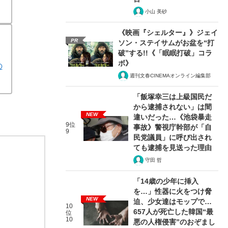
小山 美砂
《映画『シェルター』》ジェイ
PR
ソン・ステイサムがお盆を“打
破”する!!《「眠眠打破」コラ
ボ》
の
週刊文春CINEMAオンライン編集部
「飯塚幸三は上級国民だ
から逮捕されない」は間
NEW
違いだった…《池袋暴走
9位
事故》警視庁幹部が「自
9
民党議員」に呼び出され
ても逮捕を見送った理由
守田 哲
「14歳の少年に挿入
を…」性器に火をつけ脅
NEW
迫、少女達はモップで…
10
657人が死亡した韓国“最
位
10
悪の人権侵害”のおぞまし