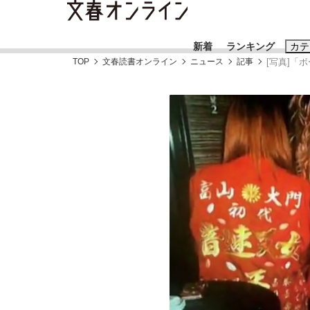
新着
ランキング
カテ
TOP
文春読書オンライン
ニュース
記事
[写真]「
スクープ
ニュー
おすすめのキ
#藤田晋
#三
#玉木雄一郎
「90%は失敗する。でも…」本田圭佑が初め
終戦から81年