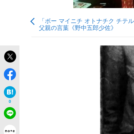
「ボー マイニチ オトナチク チテ
観る将棋、読む将棋
父親の言葉《野中五郎少佐》
「敗因分析は一切聞かれなかった」侍ジャパン選
いまさら聞けない資産運用のすべて
0
「目標達成できなかったからと言って…」サッ