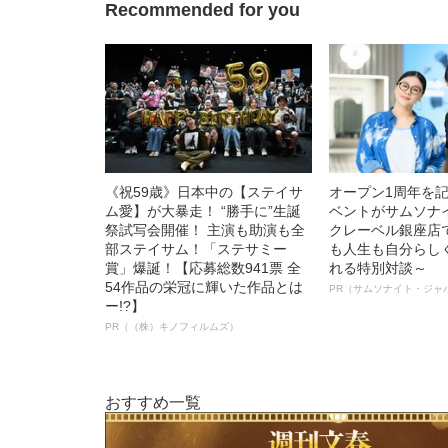
Recommended for you
《祝59歳》日本中の【ステイサ
オープン1周年を
ム愛】が大暴走！ “勝手に”生誕
ベントがサムソナ
祭試写会開催！ 主演も助演も全
クレーベル銀座店
部ステイサム！「ステサミー
も人生も自分らし
賞」爆誕！【応募総数941票 全
れる特別対談～
54作品の栄冠に輝いた作品とは
PR（サムソナイト・ジャ
ー!?】
PR（（株）キノフィルムズ）
おすすめ一覧