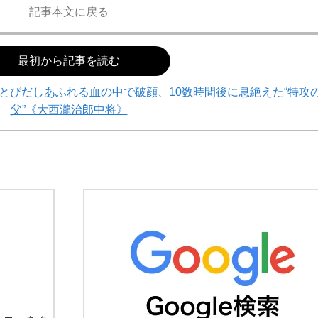
記事本文に戻る
最初から記事を読む
とびだしあふれる血の中で破顔、10数時間後に息絶えた“特攻
父”《大西瀧治郎中将》