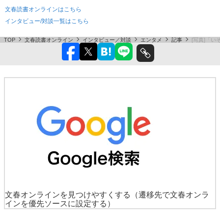
文春読書オンラインはこちら
インタビュー/対談一覧はこちら
TOP
文春読書オンライン
インタビュー／対談
エンタメ
記事
[写真]「
文春オンラインを見つけやすくする
（遷移先で文春オンラ
インを優先ソースに設定する）