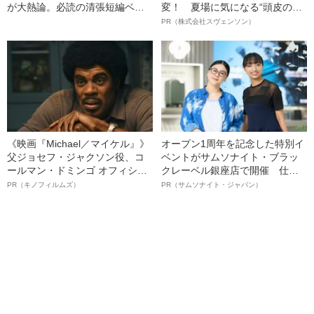
が大熱論。必読の清張短編ベス
変！ 夏場に気になる“頭皮のニ
ト10
オイ”や“ベタつき”を解消す
PR（株式会社スヴェンソン）
る、“ウィッグのスペシャリス
ト”が生み出した徹底ケアとは
《映画『Michael／マイケル』》
オープン1周年を記念した特別イ
父ジョセフ・ジャクソン役、コ
ベントがサムソナイト・ブラッ
ールマン・ドミンゴ オフィシャ
クレーベル銀座店で開催 仕事
ルインタビュー“観客を魅了した
も人生も自分らしく～笑顔あふ
PR（キノフィルムズ）
PR（サムソナイト・ジャパン）
名優、複雑な父親像への想いを
れる特別対談～
語る”《日本興収70億円突破》