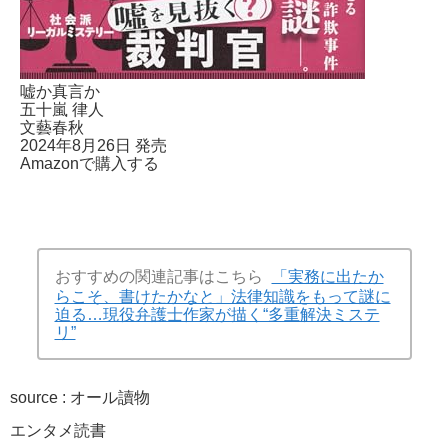
嘘か真言か
五十嵐 律人
文藝春秋
2024年8月26日 発売
Amazonで購入する
おすすめの関連記事はこちら
「実務に出たか
らこそ、書けたかなと」法律知識をもって謎に
迫る…現役弁護士作家が描く“多重解決ミステ
リ”
source : オール讀物
エンタメ
読書