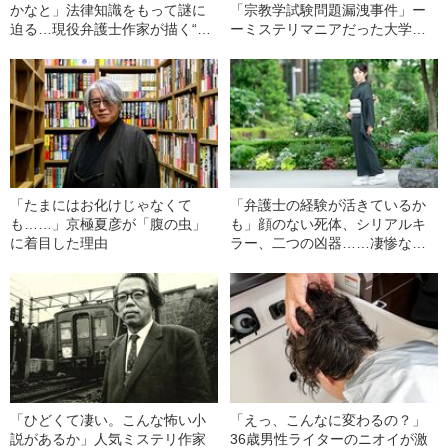
かなと」法律知識をもって謎に
「宗教学試験問題漏洩事件」ー
迫る…現役弁護士作家が描く“多
ーミステリマニアだった大学
重解決ミステリ”
生・明智恭介が自称名探偵にな
るまで
「たまにはお化けじゃなくて
「弁護士の経験が活きているか
も……」京極夏彦が「腹の虫」
も」顔のない死体、シリアルキ
に着目した理由
ラー、二つの凶器……凄惨な殺
人事件の謎を追う捕り物帖ミス
テリ
「ひどくて凄い。こんな怖い小
「えっ、こんなに変わるの？」
説があるか」人気ミステリ作家
36歳男性ライターのニオイが激