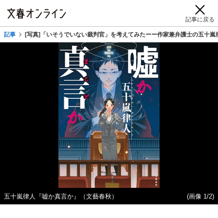
記事に戻る
記事
[写真]「いそうでいない裁判官」を考えてみたーー作家兼弁護士の五十嵐
五十嵐律人『嘘か真言か』（文藝春秋）
(画像 1/2)