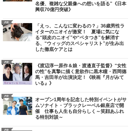
名優、複雑な父親像への想いを語る”《日本
興収70億円突破》
PR
「えっ、こんなに変わるの？」36歳男性ラ
イターのニオイが激変！ 夏場に気にな
る“頭皮のニオイ”や“ベタつき”を解消す
る、“ウィッグのスペシャリスト”が生み出
した徹底ケアとは
PR
《渡辺淳一原作＆娘・渡邉直子監督》“女性
の性”を真摯に描く意欲作に黒木瞳・西岡德
馬・吉田羊が出演決定！《映画『月がみて
いる』》
PR
オープン1周年を記念した特別イベントがサ
ムソナイト・ブラックレーベル銀座店で開
催 仕事も人生も自分らしく～笑顔あふれ
る特別対談～
PR