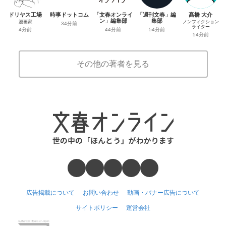
ドリヤス工場
時事ドットコム
「文春オンライ
「週刊文春」編
髙橋 大介
ン」編集部
集部
漫画家
ノンフィクション
34分前
ライター
44分前
54分前
4分前
54分前
その他の著者を見る
広告掲載について
お問い合わせ
動画・バナー広告について
サイトポリシー
運営会社