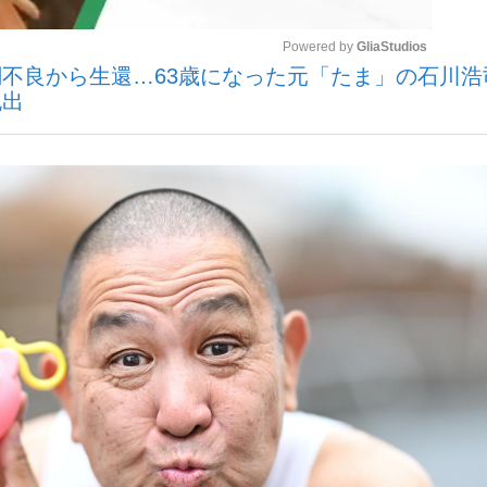
Powered by 
GliaStudios
不良から生還…63歳になった元「たま」の石川浩
いまさら聞け
脱出
Mute
手が証言した“NPB聞...
「クマが悪者扱いされているの
もっと見る
カー日本代表・森保一監督...