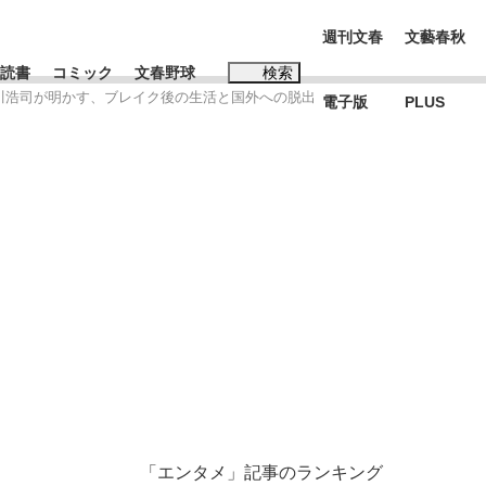
週刊文春
文藝春秋
読書
コミック
文春野球
検索
石川浩司が明かす、ブレイク後の生活と国外への脱出
電子版
PLUS
インタビュー
読書
#松田聖子
む将棋
BC日本代表“敗戦”の真実 選手が明かす...
「エンタメ」記事のランキング