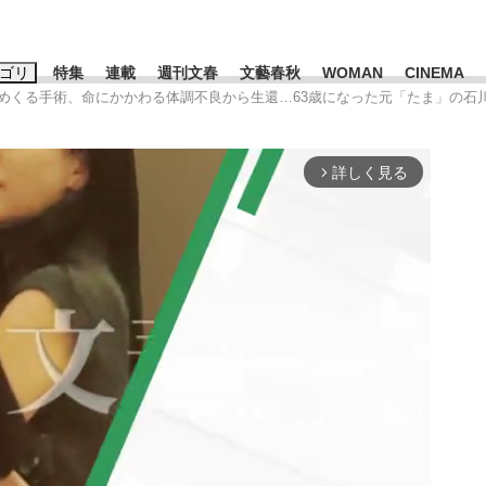
ゴリ
特集
連載
週刊文春
文藝春秋
WOMAN
CINEMA
をめくる手術、命にかかわる体調不良から生還…63歳になった元「たま」の
キーワード入力
ス
エンタメ
ライフ
ビジネス
詳しく見る
arrow_forward_ios
ーワードタグ一覧
山凌輝
#高市早苗
#後藤真希
#森岡毅
#城彰二
#内田有紀
観る将棋、読
#亀和田武
て明かした日本代表監督に...
「最悪の空気のまま解散」W