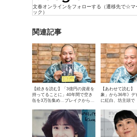
文春オンラインをフォローする
（遷移先で☆マ
ック）
関連記事
【続きを読む】「3億円の資産を
【あわせて読む】
持ってることに」40年間で空き
象」から36年》
缶を3万缶集め…ブレイクから36
に紅白、坊主頭で
年、元たまの石川浩司（63）が
ー！」と叫んでブ
語る、コレクションの悩み
天キング石川浩司
とは