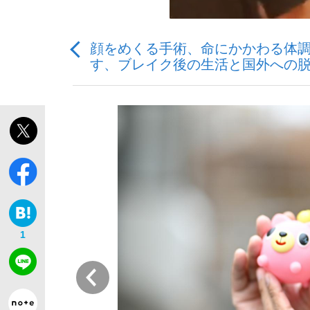
顔をめくる手術、命にかかわる体調
す、ブレイク後の生活と国外への
「敗因分析は一切聞かれなかった」侍ジャパン選
キングの誕生を、目撃せよ。
the Style
1
前
「目標達成できなかったからと言って…」サッ