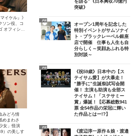
を語る”《日本興収70億円
突破》
l／マイケル』》
PR
クソン役、コ
オープン1周年を記念した
ゴ オフィシャ
特別イベントがサムソナイ
観客を魅了した
ト・ブラックレーベル銀座
像への想いを
店で開催 仕事も人生も自
0億円突破》
分らしく～笑顔あふれる特
別対談～
PR
《祝59歳》日本中の【ス
テイサム愛】が大暴走！
“勝手に”生誕祭試写会開
催！ 主演も助演も全部ス
テイサム！「ステサミー
賞」爆誕！【応募総数941
票 全54作品の栄冠に輝い
た作品とはー!?】
血みどろ情
舐めまわさ
美少女」怪演
PR
《渡辺淳一原作＆娘・渡邉
69）の美しす