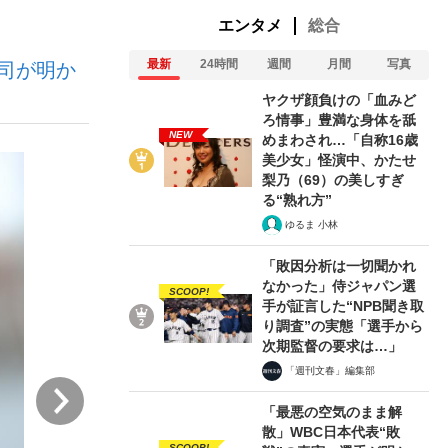
エンタメ
総合
最新
24時間
週間
月間
写真
司が明か
ない資産運用のすべて
ヤクザ顔負けの「血みど
ろ情事」豊満な身体を舐
NEW
めまわされ…「自称16歳
美少女」怪演中、かたせ
が悲しい」『北の国から』倉本聰氏（91...
梨乃（69）の美しすぎ
る“熟れ方”
ゆるま 小林
「敗因分析は一切聞かれ
なかった」侍ジャパン選
SCOOP!
手が証言した“NPB聞き取
り調査”の実態「選手から
次期監督の要求は…」
「週刊文春」編集部
次
「最悪の空気のまま解
散」WBC日本代表“敗
SCOOP!