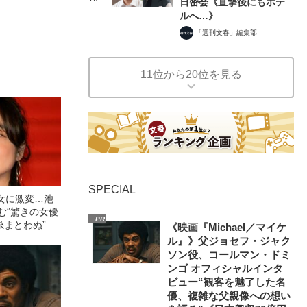
日密会《直撃後にもホテ
ルへ…》
「週刊文春」編集部
11位から20位を見る
SPECIAL
女に激変…池
む“驚きの女優
PR
糸まとわぬ”大
《映画『Michael／マイケ
役で朝ドラ再
ル』》父ジョセフ・ジャク
ソン役、コールマン・ドミ
ンゴ オフィシャルインタ
ビュー“観客を魅了した名
優、複雑な父親像への想い