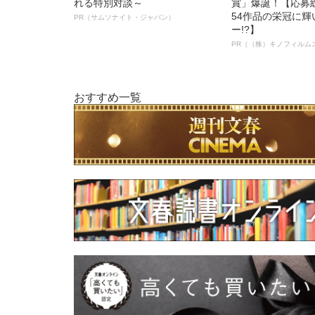
れる特別対談～
賞」爆誕！【応募総
54作品の栄冠に
PR（サムソナイト・ジャパン）
ー!?】
PR（（株）キノフィルム
おすすめ一覧