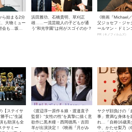
から始まる2分
浜田雅功、石橋貴明、草刈正
《映画『Michae
に、大物ミュー
雄……一流芸能人の子どもが通
父ジョセフ・ジャ
密会も…坂井
う“和光学園”は何がスゴイのか？
ールマン・ドミン
度目のキャリア
ルインタビュー“
PR（キノフィルムズ）
までの波乱万丈
名優、複雑な父親
語る”《日本興収7
中の【ステイサ
《渡辺淳一原作＆娘・渡邉直子
ヤクザ顔負けの「
“勝手に”生誕
監督》“女性の性”を真摯に描く意
事」豊満な身体を
主演も助演も全
欲作に黒木瞳・西岡德馬・吉田
れ…「自称16歳
ステサミー
羊が出演決定！《映画『月がみ
中、かたせ梨乃（