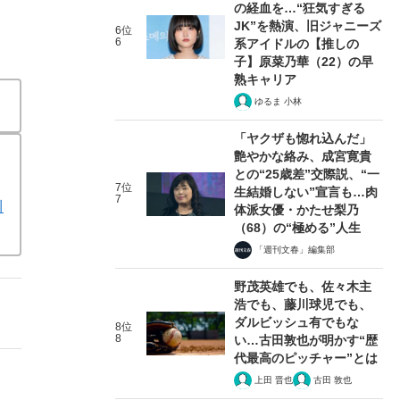
の経血を…“狂気すぎる
JK”を熱演、旧ジャニーズ
6位
6
系アイドルの【推しの
子】原菜乃華（22）の早
熟キャリア
ゆるま 小林
「ヤクザも惚れ込んだ」
艶やかな絡み、成宮寛貴
との“25歳差”交際説、“一
7位
生結婚しない”宣言も…肉
7
川
体派女優・かたせ梨乃
（68）の“極める”人生
「週刊文春」編集部
野茂英雄でも、佐々木主
浩でも、藤川球児でも、
ダルビッシュ有でもな
8位
8
い…古田敦也が明かす“歴
代最高のピッチャー”とは
上田 晋也
古田 敦也