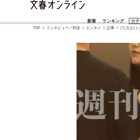
新着
ランキング
カテ
TOP
インタビュー／対談
エンタメ
記事
[写真]顔
スクープ
ニュー
おすすめのキ
#藤田晋
#三
#玉木雄一郎
「90%は失敗する。でも…」本田圭佑が初め
終戦から81年