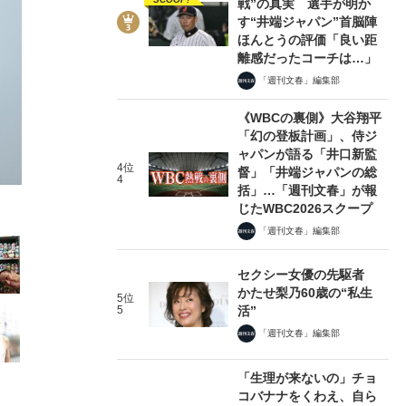
戦”の真実 選手が明か
す“井端ジャパン”首脳陣
ほんとうの評価「良い距
離感だったコーチは…」
「週刊文春」編集部
《WBCの裏側》大谷翔平
3/21
「幻の登板計画」、侍ジ
ャパンが語る「井口新監
4位
督」「井端ジャパンの総
4
括」…「週刊文春」が報
じたWBC2026スクープ
「週刊文春」編集部
セクシー女優の先駆者
かたせ梨乃60歳の“私生
5位
5
活”
「週刊文春」編集部
「生理が来ないの」チョ
コバナナをくわえ、自ら