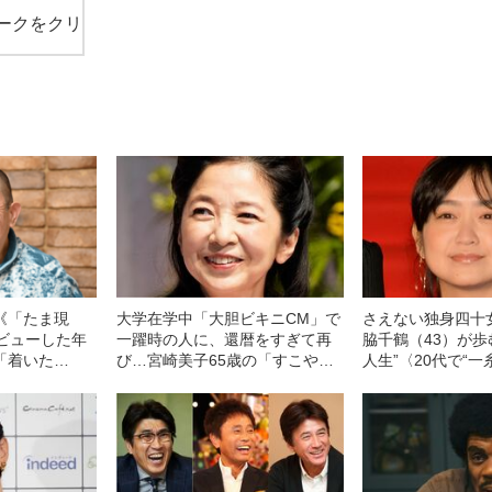
ークをクリ
《「たま現
大学在学中「大胆ビキニCM」で
さえない独身四十
デビューした年
一躍時の人に、還暦をすぎて再
脇千鶴（43）が歩
「着いた
び…宮崎美子65歳の「すこやか
人生”〈20代で“一
レイク…イカ
な美しさ」
胆な濡れ場→母親
（63）の現在
出演へ〉