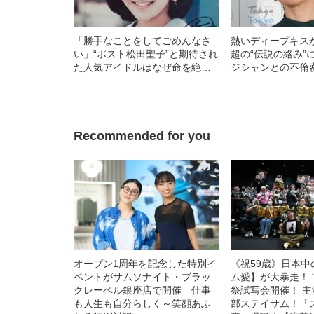
「勝手なことをしてごめんなさ
熱いディープキス
い」“ポスト松田聖子”と期待され
超の“伝説の絡み”
た人気アイドルはなぜ命を絶っ
ジシャンとの不倫
たのか…岡田有希子（享年18）
真紀（54）が“2
の死が映す「アイドル業の難し
ハイ”に辿り着く
さ」
な人生
Recommended for you
オープン1周年を記念した特別イ
《祝59歳》日本
ベントがサムソナイト・ブラッ
ム愛】が大暴走！ 
クレーベル銀座店で開催 仕事
祭試写会開催！ 
も人生も自分らしく～笑顔あふ
部ステイサム！「