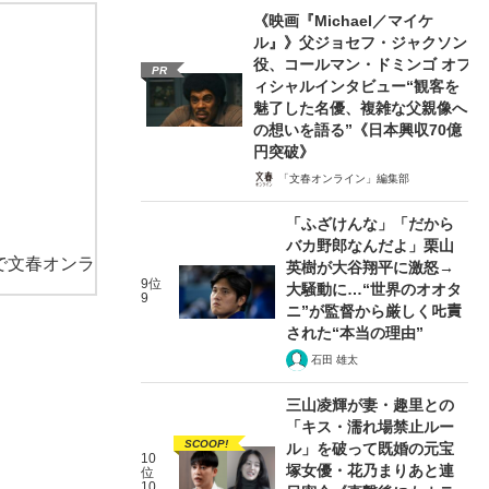
《映画『Michael／マイケ
ル』》父ジョセフ・ジャクソン
役、コールマン・ドミンゴ オフ
PR
ィシャルインタビュー“観客を
魅了した名優、複雑な父親像へ
の想いを語る”《日本興収70億
円突破》
「文春オンライン」編集部
「ふざけんな」「だから
バカ野郎なんだよ」栗山
で文春オンラ
英樹が大谷翔平に激怒→
9位
大騒動に…“世界のオオタ
9
ニ”が監督から厳しく𠮟責
された“本当の理由”
石田 雄太
三山凌輝が妻・趣里との
「キス・濡れ場禁止ルー
SCOOP!
ル」を破って既婚の元宝
10
塚女優・花乃まりあと連
位
10