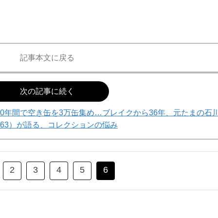
記事本文に戻る
次の記事に続く
0年間で空き缶を3万缶集め…ブレイクから36年、元たまの石
63）が語る、コレクションの悩み
2
3
4
5
6