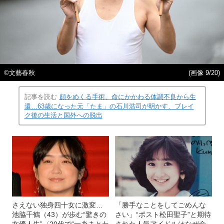
©︎文藝春秋
(画像 9/20)
記事を読む
顔をめくる手術、命にかかわる体調不良から生
還…63歳になった元「たま」の石川浩司が明かす、ブレイ
ク後の生活と国外への脱出
さえない独身四十女に激変…
「勝手なことをしてごめんな
池脇千鶴（43）が歩む“驚きの
さい」“ポスト松田聖子”と期待
女優人生”〈20代で“一糸まとわ
された人気アイドルはなぜ命