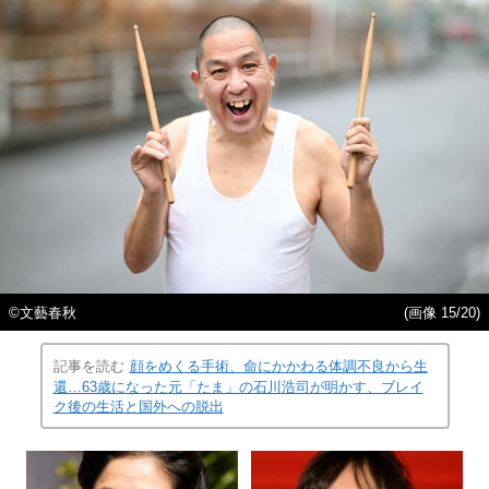
©︎文藝春秋
(画像 15/20)
記事を読む
顔をめくる手術、命にかかわる体調不良から生
還…63歳になった元「たま」の石川浩司が明かす、ブレイ
ク後の生活と国外への脱出