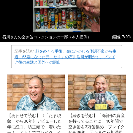
石川さんの空き缶コレクションの一部（本人提供）
(画像 7/20)
記事を読む
顔をめくる手術、命にかかわる体調不良から生
還…63歳になった元「たま」の石川浩司が明かす、ブレイ
ク後の生活と国外への脱出
【あわせて読む】《「たま現
【続きを読む】「3億円の資産
象」から36年》デビューした
を持ってることに」40年間で
年に紅白、坊主頭で「着いた
空き缶を3万缶集め…ブレイク
ー！」と叫んでブレイク…イ
から36年、元たまの石川浩司