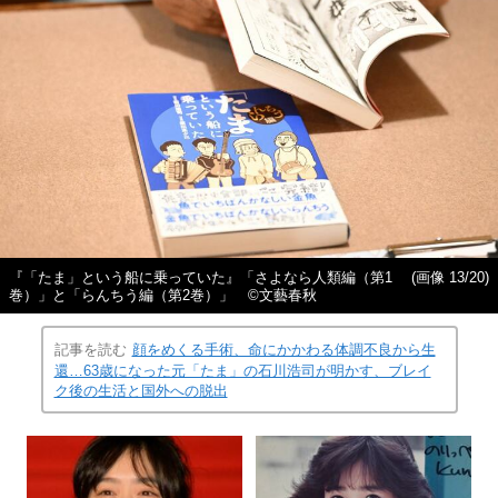
『「たま」という船に乗っていた』「さよなら人類編（第1
(画像 13/20)
巻）」と「らんちう編（第2巻）」 ©︎文藝春秋
記事を読む
顔をめくる手術、命にかかわる体調不良から生
還…63歳になった元「たま」の石川浩司が明かす、ブレイ
ク後の生活と国外への脱出