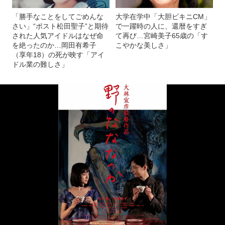
「勝手なことをしてごめんな
大学在学中「大胆ビキニCM」
さい」“ポスト松田聖子”と期待
で一躍時の人に、還暦をすぎ
された人気アイドルはなぜ命
て再び…宮崎美子65歳の「す
を絶ったのか…岡田有希子
こやかな美しさ」
（享年18）の死が映す「アイ
ドル業の難しさ」