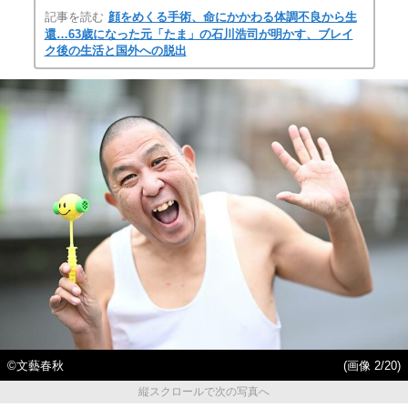
記事を読む
顔をめくる手術、命にかかわる体調不良から生
還…63歳になった元「たま」の石川浩司が明かす、ブレイ
ク後の生活と国外への脱出
©︎文藝春秋
(画像 2/20)
縦スクロールで次の写真へ