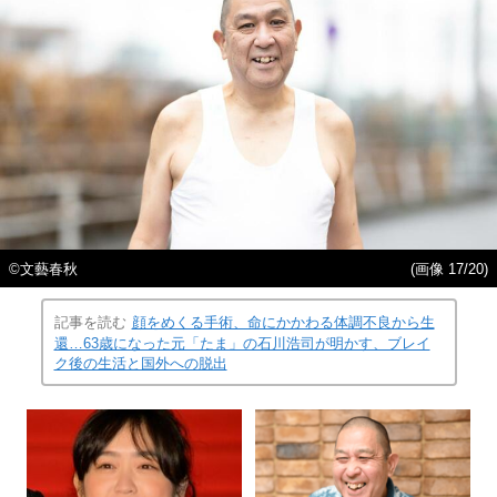
©︎文藝春秋
(画像 17/20)
記事を読む
顔をめくる手術、命にかかわる体調不良から生
還…63歳になった元「たま」の石川浩司が明かす、ブレイ
ク後の生活と国外への脱出