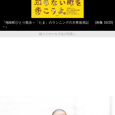
『地味町ひとり散歩～「たま」のランニングの大将放浪記
(画像 16/20)
～』
縦スクロールで次の写真へ