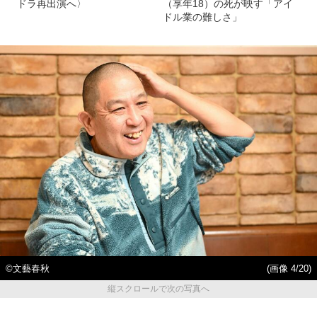
ドラ再出演へ〉
（享年18）の死が映す「アイ
ドル業の難しさ」
©︎文藝春秋
(画像 4/20)
縦スクロールで次の写真へ