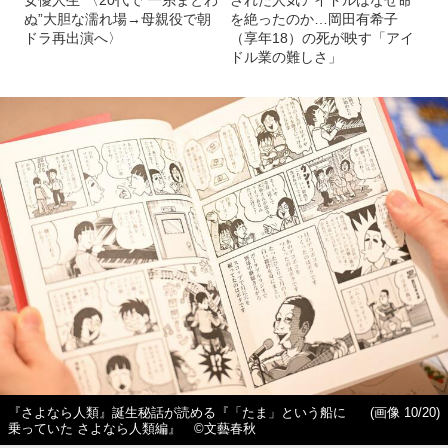
ぬ”大胆な濡れ場→母親役で朝
を絶ったのか…岡田有希子
ドラ再出演へ〉
（享年18）の死が映す「アイ
ドル業の難しさ」
『さよなら人類』誕生秘話が読める『「たま」という船に
(画像 10/20)
乗っていた さよなら人類編』 ©︎文藝春秋