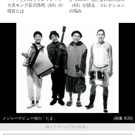
カ天キング石川浩司（63）の
（63）が語る、コレクション
現在とは
の悩み
メジャーデビュー頃の「たま」
(画像 8/20)
縦スクロールで次の写真へ