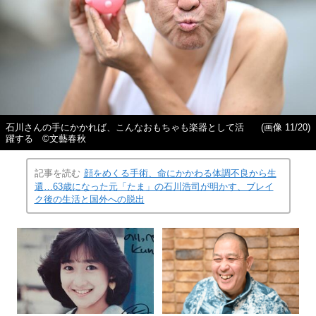
石川さんの手にかかれば、こんなおもちゃも楽器として活
(画像 11/20)
躍する ©︎文藝春秋
記事を読む
顔をめくる手術、命にかかわる体調不良から生
還…63歳になった元「たま」の石川浩司が明かす、ブレイ
ク後の生活と国外への脱出