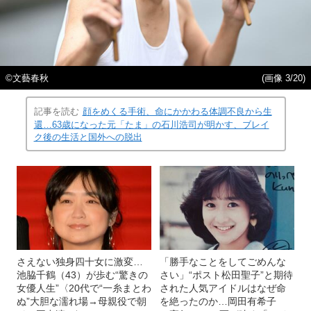
©︎文藝春秋
(画像 3/20)
記事を読む
顔をめくる手術、命にかかわる体調不良から生
還…63歳になった元「たま」の石川浩司が明かす、ブレイ
ク後の生活と国外への脱出
さえない独身四十女に激変…
「勝手なことをしてごめんな
池脇千鶴（43）が歩む“驚きの
さい」“ポスト松田聖子”と期待
女優人生”〈20代で“一糸まとわ
された人気アイドルはなぜ命
ぬ”大胆な濡れ場→母親役で朝
を絶ったのか…岡田有希子