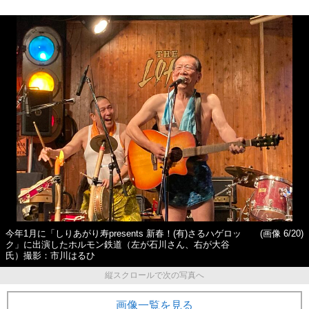
今年1月に「しりあがり寿presents 新春！(有)さるハゲロッ
(画像 6/20)
ク」に出演したホルモン鉄道（左が石川さん、右が大谷
氏）撮影：市川はるひ
縦スクロールで次の写真へ
画像一覧を見る