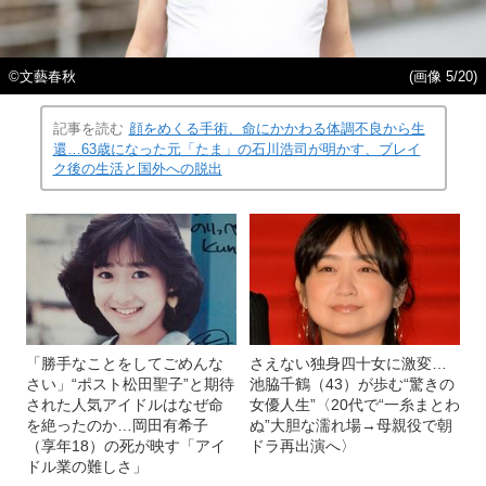
©︎文藝春秋
(画像 5/20)
記事を読む
顔をめくる手術、命にかかわる体調不良から生
還…63歳になった元「たま」の石川浩司が明かす、ブレイ
ク後の生活と国外への脱出
「勝手なことをしてごめんな
さえない独身四十女に激変…
さい」“ポスト松田聖子”と期待
池脇千鶴（43）が歩む“驚きの
された人気アイドルはなぜ命
女優人生”〈20代で“一糸まとわ
を絶ったのか…岡田有希子
ぬ”大胆な濡れ場→母親役で朝
（享年18）の死が映す「アイ
ドラ再出演へ〉
ドル業の難しさ」