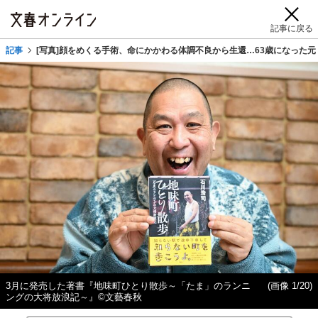
記事に戻る
記事
[写真]顔をめくる手術、命にかかわる体調不良から生還…63歳になった
3月に発売した著書『地味町ひとり散歩～「たま」のランニ
(画像 1/20)
ングの大将放浪記～』©︎文藝春秋