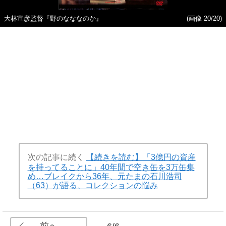
大林宣彦監督『野のなななのか』
(画像 20/20)
次の記事に続く
【続きを読む】「3億円の資産
を持ってることに」40年間で空き缶を3万缶集
め…ブレイクから36年、元たまの石川浩司
（63）が語る、コレクションの悩み