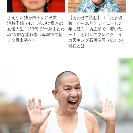
さえない独身四十女に激変…
【あわせて読む】《「たま現
池脇千鶴（43）が歩む“驚きの
象」から36年》デビューした
女優人生”〈20代で“一糸まとわ
年に紅白、坊主頭で「着いた
ぬ”大胆な濡れ場→母親役で朝
ー！」と叫んでブレイク…イ
ドラ再出演へ〉
カ天キング石川浩司（63）の
現在とは