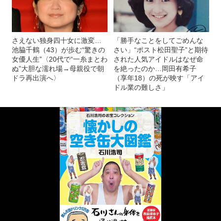
さえない独身四十女に激変…
「勝手なことをしてごめんな
池脇千鶴（43）が歩む“驚きの
さい」“ポスト松田聖子”と期待
女優人生”〈20代で“一糸まとわ
された人気アイドルはなぜ命
ぬ”大胆な濡れ場→母親役で朝
を絶ったのか…岡田有希子
ドラ再出演へ〉
（享年18）の死が映す「アイ
ドル業の難しさ」