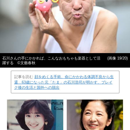
石川さんの手にかかれば、こんなおもちゃも楽器として活
(画像 19/20)
躍する ©︎文藝春秋
記事を読む
顔をめくる手術、命にかかわる体調不良から生
還…63歳になった元「たま」の石川浩司が明かす、ブレイ
ク後の生活と国外への脱出