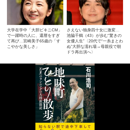
大学在学中「大胆ビキニCM」
さえない独身四十女に激変…
で一躍時の人に、還暦をすぎ
池脇千鶴（43）が歩む“驚きの
て再び…宮崎美子65歳の「す
女優人生”〈20代で“一糸まとわ
こやかな美しさ」
ぬ”大胆な濡れ場→母親役で朝
ドラ再出演へ〉