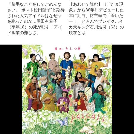
「勝手なことをしてごめんな
【あわせて読む】《「たま現
さい」“ポスト松田聖子”と期待
象」から36年》デビューした
された人気アイドルはなぜ命
年に紅白、坊主頭で「着いた
を絶ったのか…岡田有希子
ー！」と叫んでブレイク…イ
（享年18）の死が映す「アイ
カ天キング石川浩司（63）の
ドル業の難しさ」
現在とは