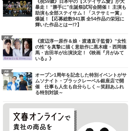
《祝59歳》日本中の【ステイサム愛】が大
暴走！ “勝手に”生誕祭試写会開催！ 主演も
助演も全部ステイサム！「ステサミー賞」
爆誕！【応募総数941票 全54作品の栄冠に
輝いた作品とはー!?】
PR
《渡辺淳一原作＆娘・渡邉直子監督》“女性
の性”を真摯に描く意欲作に黒木瞳・西岡德
馬・吉田羊が出演決定！《映画『月がみて
いる』》
PR
オープン1周年を記念した特別イベントがサ
ムソナイト・ブラックレーベル銀座店で開
催 仕事も人生も自分らしく～笑顔あふれ
る特別対談～