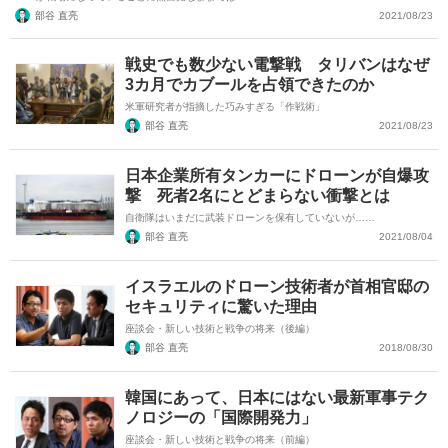
部谷 直亮
2021/08/23
戦史でも数少ない電撃戦 タリバンはなぜ
3カ月でカブールを占領できたのか
米軍研究者が指摘した巧みすぎる「作戦術」
部谷 直亮
2021/08/23
日本企業所有タンカーにドローンが自爆攻
撃 死者2名にとどまらない衝撃とは
自衛隊はいまだに武装ドローンを保有していないが……
部谷 直亮
2021/08/04
イスラエルのドローン技術者が首相官邸の
セキュリティに驚いた理由
座談会・新しい技術と戦争の将来（後編）
部谷 直亮
2018/08/30
韓国にあって、日本にはない最新軍事テク
ノロジーの「国際開発力」
座談会・新しい技術と戦争の将来（前編）