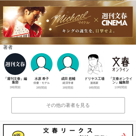
著者
「週刊文春」編
水原 希子
成田 悠輔
ドリヤス工場
「文春オンライ
集部
ン」編集部
俳優・モデル
経済学者
漫画家
3時間前
10時間前
3時間前
3時間前
9時間前
その他の著者を見る