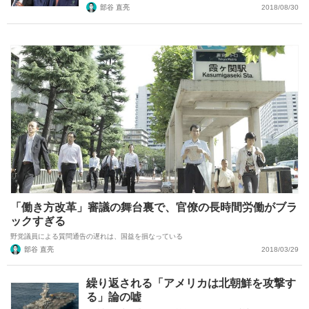
部谷 直亮
2018/08/30
「働き方改革」審議の舞台裏で、官僚の長時間労働がブラ
ックすぎる
野党議員による質問通告の遅れは、国益を損なっている
部谷 直亮
2018/03/29
繰り返される「アメリカは北朝鮮を攻撃す
る」論の嘘