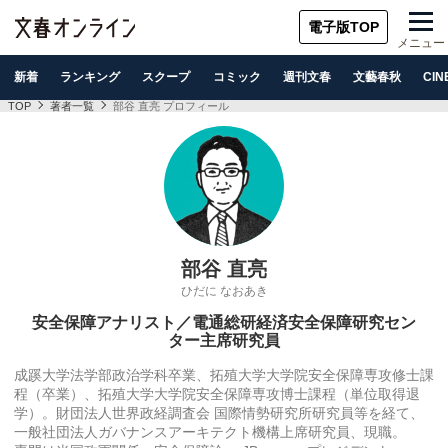
電子版TOP
メニュー
新着
ランキング
スクープ
コミック
週刊文春
文藝春秋
CIN
TOP
著者一覧
部谷 直亮 プロフィール
部谷 直亮
ひだに なおあき
安全保障アナリスト／電通総研経済安全保障研究セン
ター主席研究員
成蹊大学法学部政治学科卒業、拓殖大学大学院安全保障専攻修士課
程（卒業）、拓殖大学大学院安全保障専攻博士課程（単位取得退
学）。財団法人世界政経調査会 国際情勢研究所研究員等を経て、
一般社団法人ガバナンスアーキテクト機構上席研究員、現職。