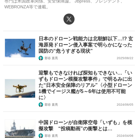
専門は米国政軍関係、安全保障論。 JBpress、プレジデント、
WEBRONZA等で連載。
X（旧Twitter）
日本のドローン戦能力は北朝鮮以下…!? 玄
海原発ドローン侵入事案で明らかになった
国防の“危うすぎる現状”
部谷 直亮
2025/08/22
迎撃もできなければ探知もできない…「い
ずもドローン模擬攻撃事件」で明るみに出
た“日本安全保障のリアル”〈小型ドローン
1機でイージス艦が5～6年は使用不可能
に〉
部谷 直亮
2024/06/05
中国ドローンが自衛隊空母「いずも」を模
擬攻撃 “投稿動画”の衝撃とは…
部谷 直亮
2024/04/06