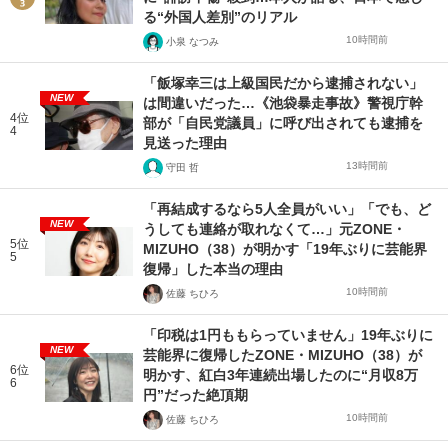
る“外国人差別”のリアル
10時間前
小泉 なつみ
「飯塚幸三は上級国民だから逮捕されない」
NEW
は間違いだった…《池袋暴走事故》警視庁幹
4位
部が「自民党議員」に呼び出されても逮捕を
4
見送った理由
13時間前
守田 哲
「再結成するなら5人全員がいい」「でも、ど
NEW
うしても連絡が取れなくて…」元ZONE・
5位
MIZUHO（38）が明かす「19年ぶりに芸能界
5
復帰」した本当の理由
10時間前
佐藤 ちひろ
「印税は1円ももらっていません」19年ぶりに
NEW
芸能界に復帰したZONE・MIZUHO（38）が
6位
明かす、紅白3年連続出場したのに“月収8万
6
円”だった絶頂期
10時間前
佐藤 ちひろ