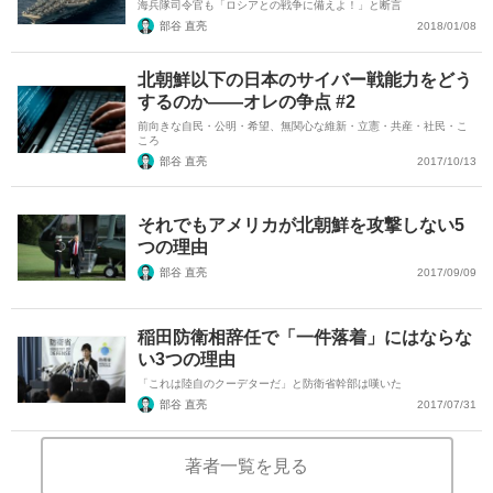
海兵隊司令官も「ロシアとの戦争に備えよ！」と断言
部谷 直亮
2018/01/08
北朝鮮以下の日本のサイバー戦能力をどう
するのか――オレの争点 #2
前向きな自民・公明・希望、無関心な維新・立憲・共産・社民・こ
ころ
部谷 直亮
2017/10/13
それでもアメリカが北朝鮮を攻撃しない5
つの理由
部谷 直亮
2017/09/09
稲田防衛相辞任で「一件落着」にはならな
い3つの理由
「これは陸自のクーデターだ」と防衛省幹部は嘆いた
部谷 直亮
2017/07/31
著者一覧を見る