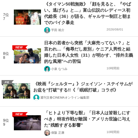
《タイマン50戦無敗》「顔を見ると、『やば
い。逃げろ』と…」富山伝説のレディース初
7位
代総長（36）が語る、ギャルサー制圧と朝ま
7
でのバイク暴走
2026/08/01
平田 裕介
日本の若者から突然「大麻売ってない？」と
NEW
言われ…「侮辱だし差別」ケニア人男性と結
8位
婚した日本人女性（31）が明かす、“排外主義
8
的な風潮”への苦悩
10時間前
小泉 なつみ
PR
《映画『シェルター』》ジェイソン・ステイサムが
お盆を“打破”する!!《「眠眠打破」コラボ》
週刊文春CINEMAオンライン編集部
「ヒトより下等な獣」「日本人は皆殺しにす
NEW
べき」特攻作戦が敵国・アメリカ世論に与え
9位
9
た“残酷すぎる影響”
10時間前
保阪 正康