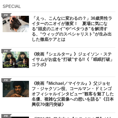
SPECIAL
PR
「えっ、こんなに変わるの？」36歳男性ラ
イターのニオイが激変！ 夏場に気にな
る“頭皮のニオイ”や“ベタつき”を解消す
る、“ウィッグのスペシャリスト”が生み出
した徹底ケアとは
PR
《映画『シェルター』》ジェイソン・ステ
イサムがお盆を“打破”する!!《「眠眠打破」
コラボ》
PR
《映画『Michael／マイケル』》父ジョセ
フ・ジャクソン役、コールマン・ドミンゴ
オフィシャルインタビュー“観客を魅了した
名優、複雑な父親像への想いを語る”《日本
興収70億円突破》
PR