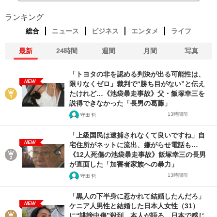
ランキング
総合
ニュース
ビジネス
エンタメ
ライフ
最新
24時間
週間
月間
写真
「トヨタの非を認める判決が出る可能性は、
NEW
限りなくゼロ」裁判で“勝ち目がない”と伝え
たけれど…《池袋暴走事故》父・飯塚幸三を
説得できなかった「長男の葛藤」
13時間前
守田 哲
「上級国民は逮捕されなくて良いですね」自
NEW
宅住所がネットに流出、嫌がらせ電話も…
《12人死傷の池袋暴走事故》飯塚幸三の長男
が直面した「加害者家族への暴力」
13時間前
守田 哲
「黒人の下半身に惹かれて結婚したんだろ」
NEW
ケニア人男性と結婚した日本人女性（31）
に“誹謗中傷”殺到…本人が語る、日本で感じ