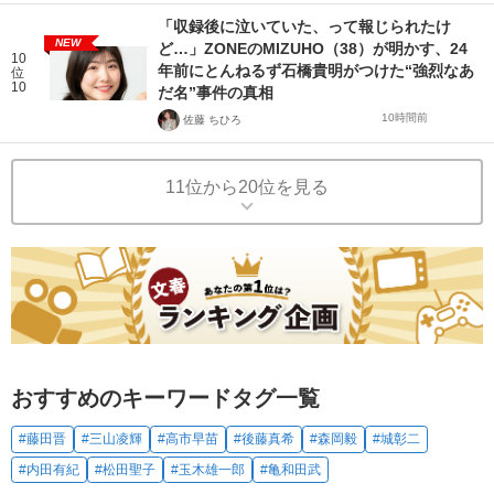
「収録後に泣いていた、って報じられたけ
NEW
ど…」ZONEのMIZUHO（38）が明かす、24
10
年前にとんねるず石橋貴明がつけた“強烈なあ
位
10
だ名”事件の真相
10時間前
佐藤 ちひろ
11位から20位を見る
おすすめのキーワードタグ一覧
#藤田晋
#三山凌輝
#高市早苗
#後藤真希
#森岡毅
#城彰二
#内田有紀
#松田聖子
#玉木雄一郎
#亀和田武