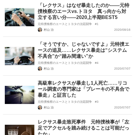
「レクサス」はなぜ暴走したのか――元特
捜検察のエースvs.トヨタ 真っ向から対
立する言い分――2020上半期BEST5
元特捜検察のエースとトヨタの法廷闘争 #1
村山 治
2020/08/16
「そうですか、じゃないですよ」元特捜エ
ースの追及……レクサス暴走は“システム
不具合”か“踏み間違い”か
元特捜検察のエースとトヨタの法廷闘争 #4
村山 治
2020/07/07
高級車レクサスが暴走し1人死亡……リコ
ール調査の専門家は「ブレーキの不具合で
暴走」と証言した
元特捜検察のエースとトヨタの法廷闘争 #3
村山 治
2020/07/07
レクサス暴走致死事件 元特捜検事が「左
足でアクセルを踏み続けることは可能だっ
たか」