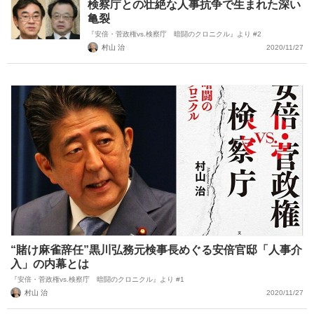
検察庁との壮絶な人事抗争で生まれた深い
亀裂
『安倍・菅政権vs.検察庁 暗闘のクロニクル』より #2
村山 治
2020/11/27
“賭け麻雀辞任”黒川弘務元検事長めぐる安倍官邸「人事介
入」の内幕とは
『安倍・菅政権vs.検察庁 暗闘のクロニクル』より #1
村山 治
2020/11/27