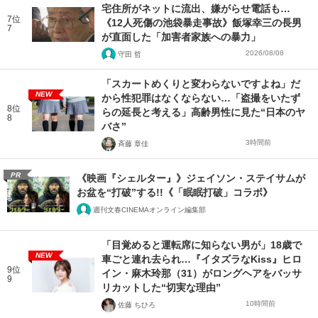
宅住所がネットに流出、嫌がらせ電話も…
7位
《12人死傷の池袋暴走事故》飯塚幸三の長男
7
が直面した「加害者家族への暴力」
2026/08/08
守田 哲
「スカートめくりと変わらないですよね」だ
NEW
から性犯罪はなくならない…「盗撮をいたず
8位
らの延長と考える」高齢男性に見た“日本のヤ
8
バさ”
3時間前
斉藤 章佳
PR
《映画『シェルター』》ジェイソン・ステイサムが
お盆を“打破”する!!《「眠眠打破」コラボ》
週刊文春CINEMAオンライン編集部
「目覚めると運転席に知らない男が」18歳で
NEW
車ごと連れ去られ…『イタズラなKiss』ヒロ
9位
イン・麻木玲那（31）がロングヘアをバッサ
9
リカットした“切実な理由”
10時間前
佐藤 ちひろ