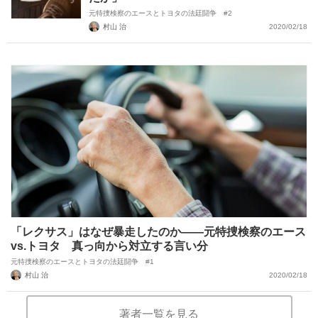
元特捜検察のエースとトヨタの法廷闘争 #2
村山 治
2020/02/18
「レクサス」はなぜ暴走したのか――元特捜検察のエース
vs.トヨタ 真っ向から対立する言い分
元特捜検察のエースとトヨタの法廷闘争 #1
村山 治
2020/02/18
著者一覧を見る