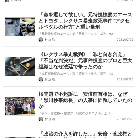
「命を返して欲しい」元特捜検察のエース
とトヨタ…レクサス暴走致死事件“アクセ
ルペダルの行方”と重い量刑
「元特捜検察のエース」対「警察＋トヨタ」裁判 #2
村山 治
2021/02/26
《レクサス暴走裁判》「罪と向き合え」
「不当な判決だ」元事件捜査のプロと巨大
組織はなぜ法廷で争ったのか
「元特捜検察のエース」対「警察＋トヨタ」裁判 #1
村山 治
2021/02/26
桜問題で不起訴に 安倍前首相は、なぜ
「黒川検事総長」の人事に固執していたの
か
『安倍・菅政権vs.検察庁 暗闘のクロニクル』より
村山 治
2020/12/25
「政治の介入を許した…」安倍・菅政権と