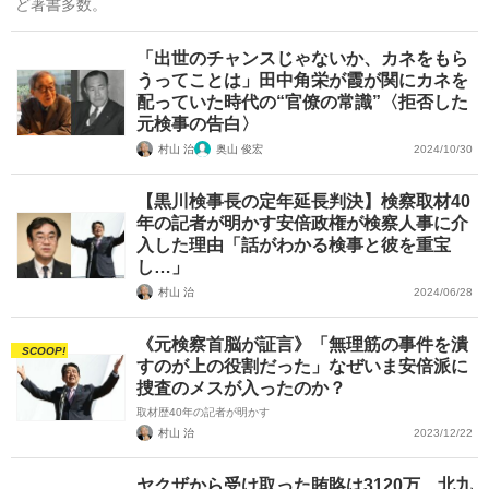
ど著書多数。
「出世のチャンスじゃないか、カネをもら
うってことは」田中角栄が霞が関にカネを
配っていた時代の“官僚の常識”〈拒否した
元検事の告白〉
村山 治
奥山 俊宏
2024/10/30
【黒川検事長の定年延長判決】検察取材40
年の記者が明かす安倍政権が検察人事に介
入した理由「話がわかる検事と彼を重宝
し…」
村山 治
2024/06/28
《元検察首脳が証言》「無理筋の事件を潰
SCOOP!
すのが上の役割だった」なぜいま安倍派に
捜査のメスが入ったのか？
取材歴40年の記者が明かす
村山 治
2023/12/22
ヤクザから受け取った賄賂は3120万…北九