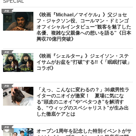
SPECIAL
PR
《映画『Michael／マイケル』》父ジョセ
フ・ジャクソン役、コールマン・ドミンゴ
オフィシャルインタビュー“観客を魅了した
名優、複雑な父親像への想いを語る”《日本
興収70億円突破》
PR
《映画『シェルター』》ジェイソン・ステ
イサムがお盆を“打破”する!!《「眠眠打破」
コラボ》
PR
「えっ、こんなに変わるの？」36歳男性ラ
イターのニオイが激変！ 夏場に気にな
る“頭皮のニオイ”や“ベタつき”を解消す
る、“ウィッグのスペシャリスト”が生み出
した徹底ケアとは
PR
オープン1周年を記念した特別イベントがサ