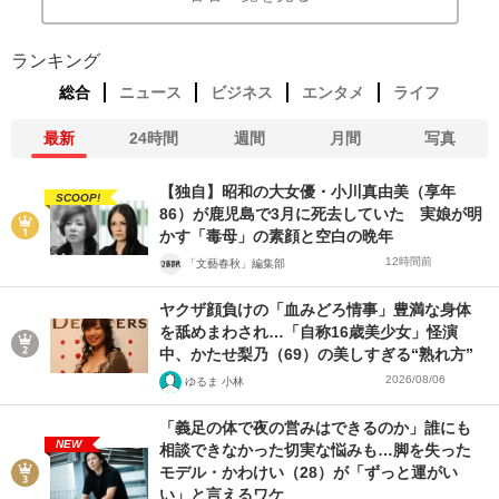
ランキング
総合
ニュース
ビジネス
エンタメ
ライフ
最新
24時間
週間
月間
写真
【独自】昭和の大女優・小川真由美（享年
SCOOP!
86）が鹿児島で3月に死去していた 実娘が明
かす「毒母」の素顔と空白の晩年
12時間前
「文藝春秋」編集部
ヤクザ顔負けの「血みどろ情事」豊満な身体
を舐めまわされ…「自称16歳美少女」怪演
中、かたせ梨乃（69）の美しすぎる“熟れ方”
2026/08/06
ゆるま 小林
「義足の体で夜の営みはできるのか」誰にも
NEW
相談できなかった切実な悩みも…脚を失った
モデル・かわけい（28）が「ずっと運がい
い」と言えるワケ