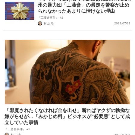
州の暴力団「工藤會」の暴走を警察が止め
られなかったあまりに情けない理由
『工藤會事件』 #2
村山 治
2022/07/31
「邪魔されたくなければ金を出せ」断ればヤクザの執拗な
嫌がらせが…「みかじめ料」ビジネスが“必要悪”として成
立していた事情
『工藤會事件』 #1
村山 治
2022/07/31