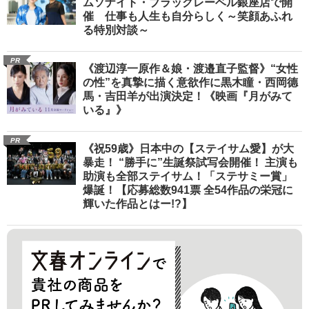
ムソナイト・ブラックレーベル銀座店で開
催 仕事も人生も自分らしく～笑顔あふれ
る特別対談～
PR
《渡辺淳一原作＆娘・渡邉直子監督》“女性
の性”を真摯に描く意欲作に黒木瞳・西岡德
馬・吉田羊が出演決定！《映画『月がみて
いる』》
PR
《祝59歳》日本中の【ステイサム愛】が大
暴走！ “勝手に”生誕祭試写会開催！ 主演も
助演も全部ステイサム！「ステサミー賞」
爆誕！【応募総数941票 全54作品の栄冠に
輝いた作品とはー!?】