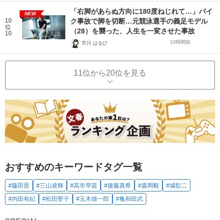
「右脚があらぬ方向に180度ねじれて…」バイ
NEW
10
ク事故で脚を切断…元競泳選手の義足モデル
位
（28）を襲った、人生を一変させた事故
10
10時間前
市川 はるひ
11位から20位を見る
おすすめのキーワードタグ一覧
#藤田晋
#三山凌輝
#高市早苗
#後藤真希
#森岡毅
#城彰二
#内田有紀
#松田聖子
#玉木雄一郎
#亀和田武