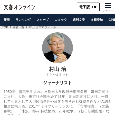
電子版TOP
メニュー
新着
ランキング
スクープ
コミック
週刊文春
文藝春秋
CIN
TOP
著者一覧
村山 治 プロフィール
村山 治
むらやま おさむ
ジャーナリスト
1950年、徳島県生まれ。早稲田大学政経学部卒業後、毎日新聞社
に入社。大阪、
東京社会部を経て91年、朝日新聞社に入社。一貫
して記者として大型経済事件や政界を巻き込む疑獄事件などの
調査
報道に携わる。2017年よりフリーランスに。「市場検察」（文藝
春秋）、「
小沢一郎vs.特捜検察、20年戦争」（朝日新聞出版）
な