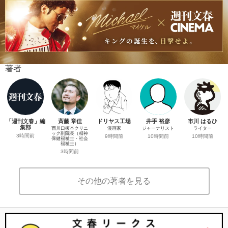
著者
「週刊文春」編
斉藤 章佳
ドリヤス工場
井手 裕彦
市川 はるひ
集部
西川口榎本クリニ
漫画家
ジャーナリスト
ライター
ック副院長（精神
3時間前
9時間前
10時間前
10時間前
保健福祉士・社会
福祉士）
3時間前
その他の著者を見る