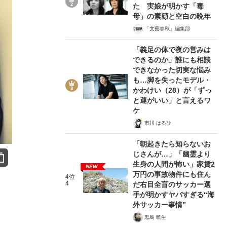
た 実娘が明かす「毒
母」の素顔と空白の晩年
「文藝春秋」編集部
「義足の体で夜の営みは
できるのか」誰にも相談
できなかった切実な悩み
も…脚を失ったモデル・
かわけい（28）が「ずっ
と運がいい」と言えるワ
ケ
市川 はるひ
「朝起きたら知らないお
じさんが…」「幽霊より
生身の人間が怖い」家賃2
NEW
万円の事故物件にも住ん
4位
4
だ右目全盲のサッカー選
手が明かすヤバすぎる“海
外サッカー事情”
黒島 暁生