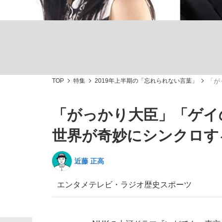
TOP
特集
2019年上半期の「忘れられない言葉」
「が
「善か悪かはどちらでもいい」リアル『九条の
私のあのとき、私のいま
「がっかり大臣」「ゲイ
世界が奇妙にシンクロす
近藤 正高
エンタメ
テレビ・ラジオ
歴史
スポーツ
キングの誕生を、目撃せよ。