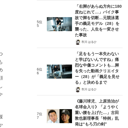
「右脚があらぬ方向に180
度ねじれて…」バイク事
故で脚を切断…元競泳選
5位
手の義足モデル（28）を
5
襲った、人生を一変させ
た事故
市川 はるひ
「足をもう一本失わない
つ
と学ばないんですね」痛
も
烈な中傷コメントも…脚
め
6位
を失った動画クリエイタ
6
ー（28）が「義足を見せ
顔
る」と決めるまで
し
市川 はるひ
ゃ
《藤川球児、上原浩治が
名球会入り》「ようやく
重い腰を上げた…」古田
7位
桜
7
敦也新理事長「特例」乱
発は“もろ刃の剣”
か