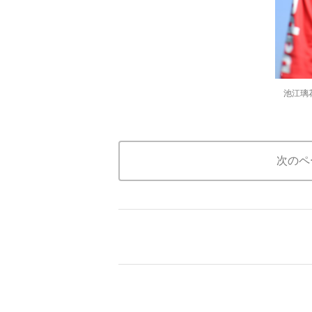
池江璃
次のペ