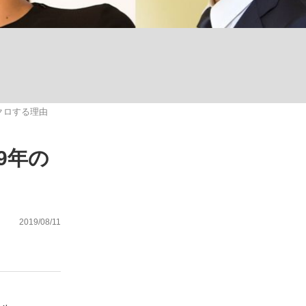
む将棋
クロする理由
多くてもいい」時価総額が一時トヨタ超え...
9年の
2019/08/11