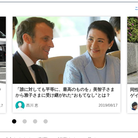
「誰に対しても平等に、最高のものを」美智子さま
特
同
から雅子さまに受け継がれた“おもてなし”とは？
ゲ
西川 恵
2019/08/17
17