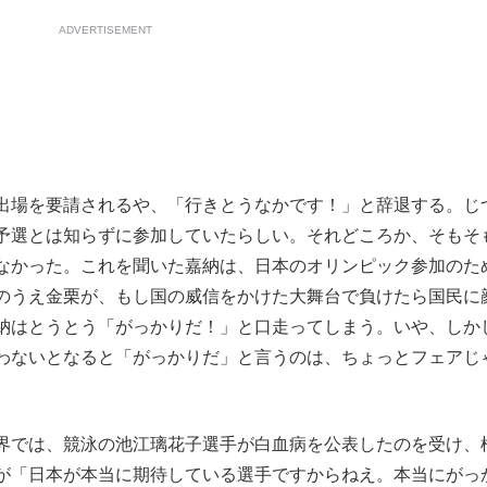
ADVERTISEMENT
出場を要請されるや、「行きとうなかです！」と辞退する。じ
予選とは知らずに参加していたらしい。それどころか、そもそ
なかった。これを聞いた嘉納は、日本のオリンピック参加のた
のうえ金栗が、もし国の威信をかけた大舞台で負けたら国民に
納はとうとう「がっかりだ！」と口走ってしまう。いや、しか
わないとなると「がっかりだ」と言うのは、ちょっとフェアじ
界では、競泳の池江璃花子選手が白血病を公表したのを受け、
が「日本が本当に期待している選手ですからねえ。本当にがっ