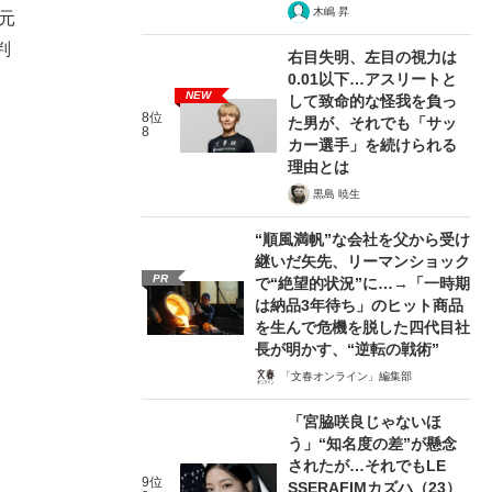
木嶋 昇
元
判
右目失明、左目の視力は
0.01以下…アスリートと
NEW
して致命的な怪我を負っ
8位
た男が、それでも「サッ
8
カー選手」を続けられる
理由とは
黒島 暁生
“順風満帆”な会社を父から受け
継いだ矢先、リーマンショック
PR
で“絶望的状況”に…→「一時期
は納品3年待ち」のヒット商品
を生んで危機を脱した四代目社
長が明かす、“逆転の戦術”
「文春オンライン」編集部
「宮脇咲良じゃないほ
う」“知名度の差”が懸念
されたが…それでもLE
9位
SSERAFIMカズハ（23）