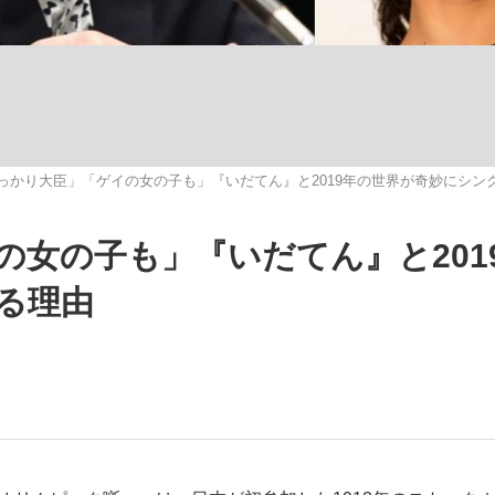
観る将棋、読
っかり大臣」「ゲイの女の子も」『いだてん』と2019年の世界が奇妙にシン
大罪』弁護士が明かすトク...
「キオクシアの投資の桁は一つ
の女の子も」『いだてん』と201
る理由