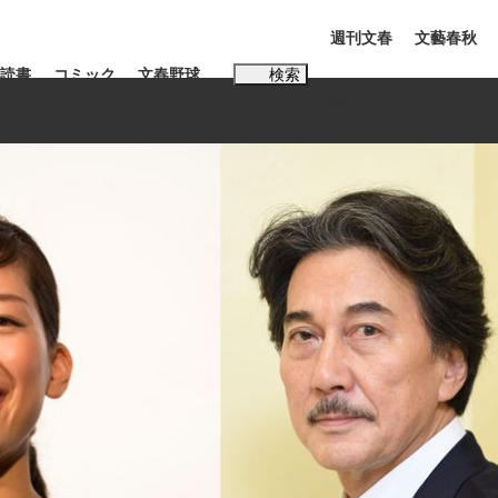
週刊文春
文藝春秋
読書
コミック
文春野球
検索
電子版
PLUS
インタビュー
読書
#松田聖子
…五摂家筆頭・近衛家の血を引く元首相・...
K-POPアイドルたち