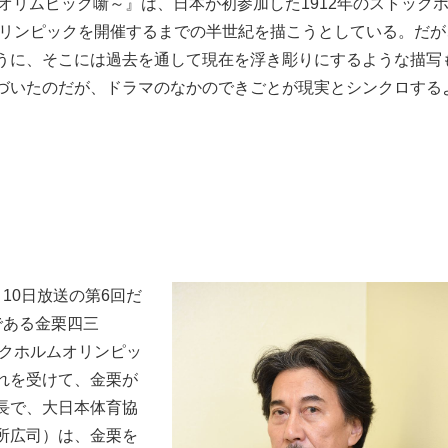
オリムピック噺～』は、日本が初参加した1912年のストック
オリンピックを開催するまでの半世紀を描こうとしている。だが
もっと見る
うに、そこには過去を通して現在を浮き彫りにするような描写
づいたのだが、ドラマのなかのできごとが現実とシンクロする
10日放送の第6回だ
である金栗四三
ックホルムオリンピッ
が鹿児島で3月に死去し...
れを受けて、金栗が
長で、大日本体育協
もっと見る
所広司）は、金栗を