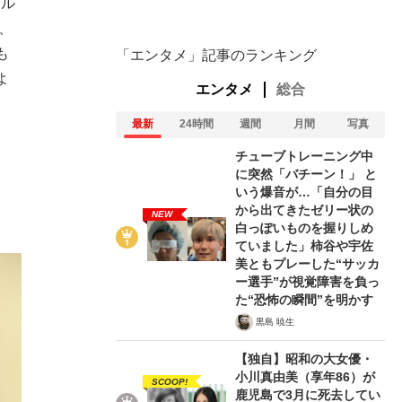
ホル
、
も
「エンタメ」記事のランキング
よ
エンタメ
総合
最新
24時間
週間
月間
写真
チューブトレーニング中
に突然「バチーン！」 と
いう爆音が…「自分の目
から出てきたゼリー状の
NEW
白っぽいものを握りしめ
ていました」柿谷や宇佐
美ともプレーした“サッカ
ー選手”が視覚障害を負っ
た“恐怖の瞬間”を明かす
黒島 暁生
【独自】昭和の大女優・
小川真由美（享年86）が
SCOOP!
鹿児島で3月に死去してい