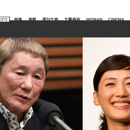
ゴリ
特集
連載
週刊文春
文藝春秋
WOMAN
CINEMA
キーワード入力
ス
エンタメ
ライフ
ビジネス
ーワードタグ一覧
藤田晋
#三山凌輝
#後藤真希
#森岡毅
#城彰二
#内田有紀
#亀和田武
」は消費税不正還付の道...
皇室典範改正は「だまし討ち」
日本生まれの