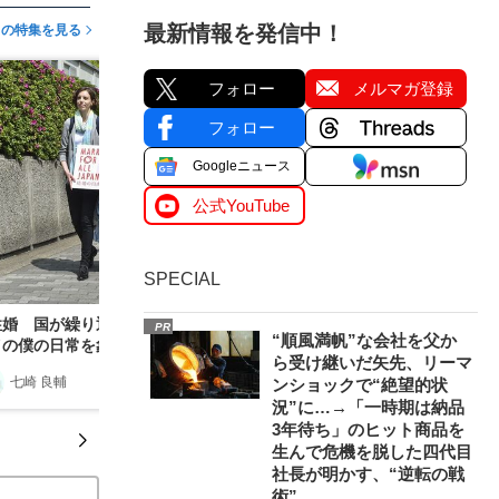
最新情報を発信中！
この特集を見る
フォロー
メルマガ登録
フォロー
Googleニュース
公式YouTube
SPECIAL
性婚 国が繰り返した「想定されていない」は、
PR
“順風満帆”な会社を父か
イの僕の日常を象徴する言葉だった
ら受け継いだ矢先、リーマ
七崎 良輔
2019/08/10
ンショックで“絶望的状
況”に…→「一時期は納品
3年待ち」のヒット商品を
生んで危機を脱した四代目
社長が明かす、“逆転の戦
術”