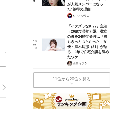
9
が人気メンバーになっ
た“納得の理由”
K-POPゆりこ
『イタズラなKiss』主演
→26歳で芸能引退→難病
の母を24時間介護…「母
10
もきっとつらかった」女
位
優・麻木玲那（31）が語
10
る、2年で在宅介護を辞め
たワケ
佐藤 ちひろ
11位から20位を見る