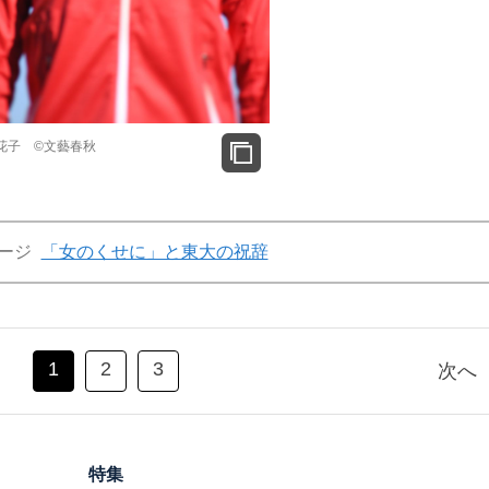
花子 ©文藝春秋
ージ
「女のくせに」と東大の祝辞
1
2
3
次へ
特集