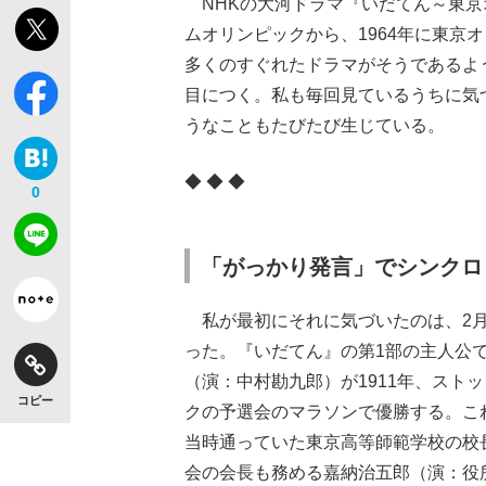
NHKの大河ドラマ『いだてん～東京
ムオリンピックから、1964年に東京
多くのすぐれたドラマがそうであるよ
目につく。私も毎回見ているうちに気
うなこともたびたび生じている。
◆ ◆ ◆
0
「がっかり発言」でシンクロ
私が最初にそれに気づいたのは、2月
った。『いだてん』の第1部の主人公
（演：中村勘九郎）が1911年、スト
コピー
【独自】昭和の大女優・小川真由美（享年86）
クの予選会のマラソンで優勝する。こ
当時通っていた東京高等師範学校の校
会の会長も務める嘉納治五郎（演：役