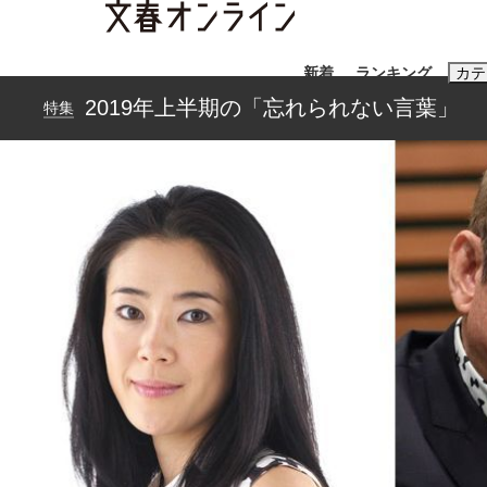
新着
ランキング
カテ
2019年上半期の「忘れられない言葉」
特集
スクープ
ニュー
おすすめのキ
#高市早苗
#
#玉木雄一郎
大阪税関が見つけた中国向け「ニセiPhone
終戦から81年