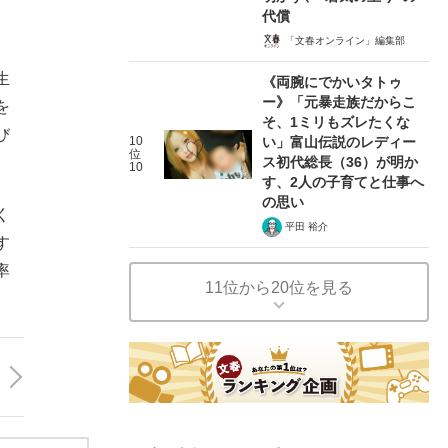
代償
「文春オンライン」編集部
生
《両腕にでかいタトゥ
ー》「元暴走族だからこ
を
そ、1ミリもズレたくな
び
10
い」富山伝説のレディー
位
ス初代総長（36）が明か
10
す、2人の子育てと仕事へ
の思い
く
平田 裕介
す
率
11位から20位を見る