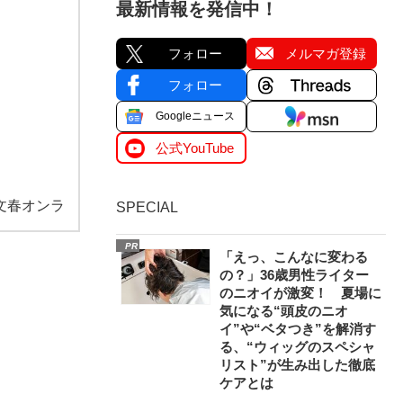
最新情報を発信中！
フォロー
メルマガ登録
フォロー
Googleニュース
公式YouTube
文春オンラ
SPECIAL
PR
「えっ、こんなに変わる
の？」36歳男性ライター
のニオイが激変！ 夏場に
気になる“頭皮のニオ
イ”や“ベタつき”を解消す
る、“ウィッグのスペシャ
リスト”が生み出した徹底
ケアとは