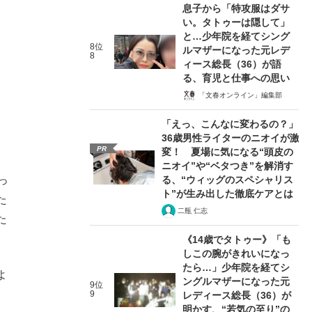
息子から「特攻服はダサ
い。タトゥーは隠して」
と…少年院を経てシング
8位
ルマザーになった元レデ
8
ィース総長（36）が語
る、育児と仕事への思い
「文春オンライン」編集部
「えっ、こんなに変わるの？」
36歳男性ライターのニオイが激
PR
変！ 夏場に気になる“頭皮の
ニオイ”や“ベタつき”を解消す
っ
る、“ウィッグのスペシャリス
ト”が生み出した徹底ケアとは
た
二瓶 仁志
た
《14歳でタトゥー》「も
しこの腕がきれいになっ
たら…」少年院を経てシ
よ
ングルマザーになった元
9位
9
レディース総長（36）が
明かす、“若気の至り”の