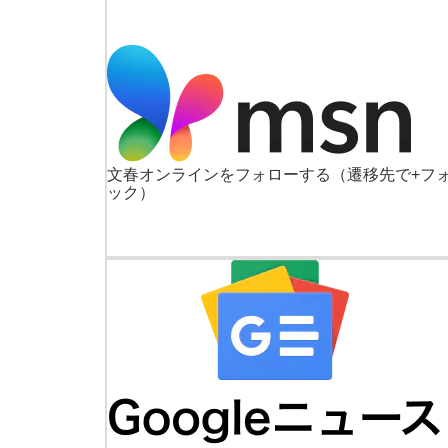
文春オンラインをフォローする
（遷移先で+フ
ック）