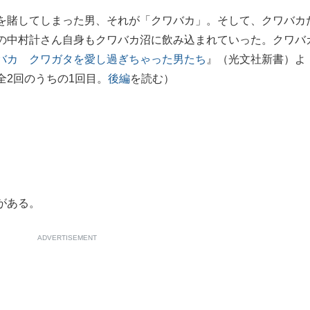
を賭してしまった男、それが「クワバカ」。そして、クワバカ
もっと見る
の中村計さん自身もクワバカ沼に飲み込まれていった。クワバ
バカ クワガタを愛し過ぎちゃった男たち
』（光文社新書）よ
全2回のうちの1回目。
後編
を読む）
が鹿児島で3月に死去し...
がある。
ADVERTISEMENT
照ノ富士に激怒され...
《BTS厳戒トーキョー滞
もっと見る