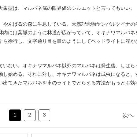
大歯型は、マルバネ属の限界値のシルエットと言ってもいい。
、やんばるの森に生息している。天然記念物ヤンバルクイナの
林内には葉脈のように林道が広がっていて、オキナワマルバネ
すら徐行し、文字通り目を皿のようにしてヘッドライトに浮か
ていない。オキナワマルバネ以外のマルバネは発生後、しばら
動し始める。それに対し、オキナワマルバネは成虫になると、
い出てきたマルバネを車のライトでとらえる方法がもっとも効
1
2
3
次へ