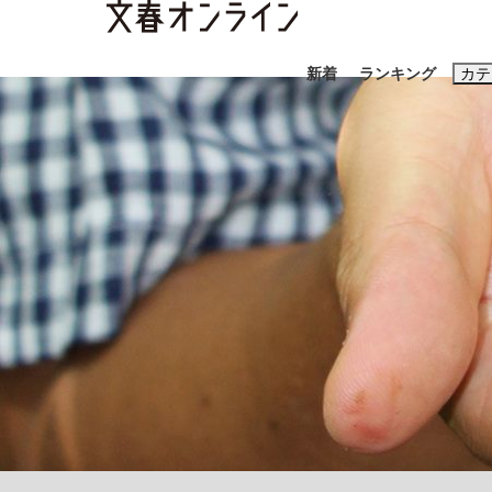
新着
ランキング
カテ
スクープ
ニュー
おすすめのキ
#藤田晋
#三
#玉木雄一郎
「善か悪かはどちらでもいい」リアル『九条の
終戦から81年