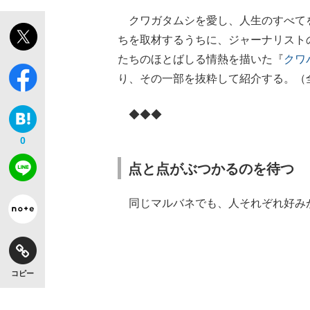
クワガタムシを愛し、人生のすべて
ちを取材するうちに、ジャーナリスト
たちのほとばしる情熱を描いた『
クワ
り、その一部を抜粋して紹介する。（
【独自】昭和の大女優・小川真由美（享年86）
◆◆◆
0
点と点がぶつかるのを待つ
同じマルバネでも、人それぞれ好み
《VIVANT》頼れる相棒・ドラムが認めた“
コピー