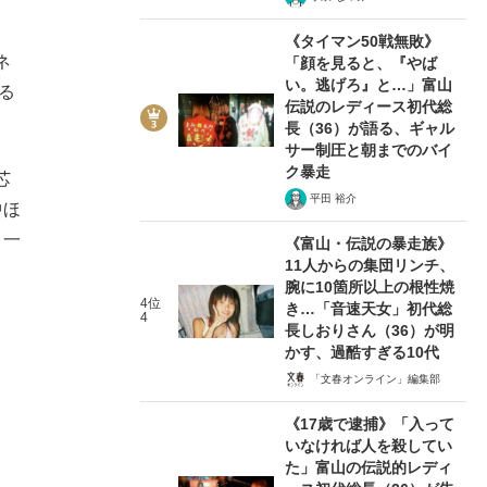
《タイマン50戦無敗》
ネ
「顔を見ると、『やば
い。逃げろ』と…」富山
る
伝説のレディース初代総
長（36）が語る、ギャル
サー制圧と朝までのバイ
ク暴走
芯
平田 裕介
中ほ
り一
《富山・伝説の暴走族》
11人からの集団リンチ、
腕に10箇所以上の根性焼
4位
き…「音速天女」初代総
4
長しおりさん（36）が明
かす、過酷すぎる10代
「文春オンライン」編集部
《17歳で逮捕》「入って
いなければ人を殺してい
た」富山の伝説的レディ