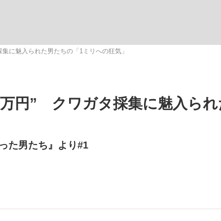
観る将棋、読
タ採集に魅入られた男たちの「1ミリへの狂気」
0万円” クワガタ採集に魅入ら
った男たち』より#1