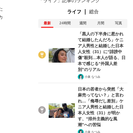
「ライフ」記事のランキング
た
ライフ
総合
カ
最新
24時間
週間
月間
写真
「黒人の下半身に惹かれ
て結婚したんだろ」ケニ
ア人男性と結婚した日本
人女性（31）に“誹謗中
傷”殺到…本人が語る、日
本で感じる“外国人差
別”のリアル
小泉 なつみ
日本の若者から突然「大
麻売ってない？」と言わ
れ…「侮辱だし差別」ケ
ニア人男性と結婚した日
在記》RM→渋谷で飲み会、JIN→伊豆の...
本人女性（31）が明か
す、“排外主義的な風
潮”への苦悩
小泉 なつみ