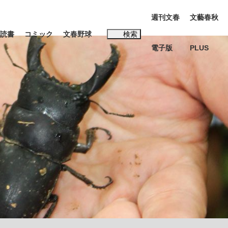
週刊文春
文藝春秋
読書
コミック
文春野球
検索
電子版
PLUS
インタビュー
読書
#松田聖子
多くてもいい」時価総額が一時トヨタ超え...
K-POPアイドルたち