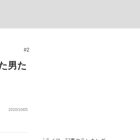
む将棋
#2
れた男た
2020/10/05