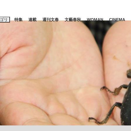
ゴリ
特集
連載
週刊文春
文藝春秋
WOMAN
CINEMA
キーワード入力
ス
エンタメ
ライフ
ビジネス
ーワードタグ一覧
山凌輝
#高市早苗
#後藤真希
#森岡毅
#城彰二
#内田有紀
#亀和田武
大罪』弁護士が明かすトク...
「キオクシアの投資の桁は一つ
日本生まれの