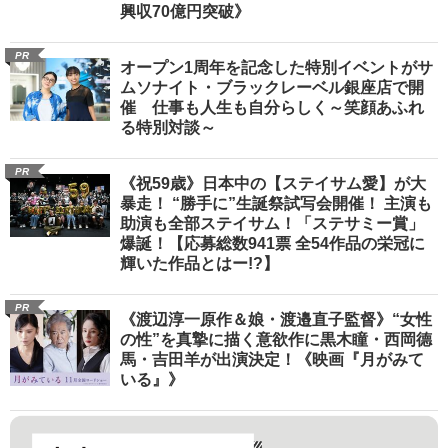
興収70億円突破》
PR
オープン1周年を記念した特別イベントがサ
ムソナイト・ブラックレーベル銀座店で開
催 仕事も人生も自分らしく～笑顔あふれ
る特別対談～
PR
《祝59歳》日本中の【ステイサム愛】が大
暴走！ “勝手に”生誕祭試写会開催！ 主演も
助演も全部ステイサム！「ステサミー賞」
爆誕！【応募総数941票 全54作品の栄冠に
輝いた作品とはー!?】
PR
《渡辺淳一原作＆娘・渡邉直子監督》“女性
の性”を真摯に描く意欲作に黒木瞳・西岡德
馬・吉田羊が出演決定！《映画『月がみて
いる』》