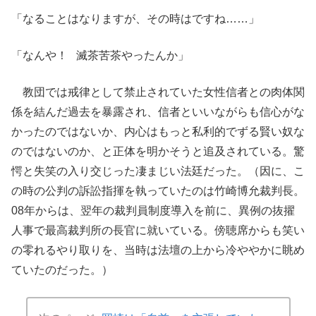
「なることはなりますが、その時はですね……」
「なんや！ 滅茶苦茶やったんか」
教団では戒律として禁止されていた女性信者との肉体関
係を結んだ過去を暴露され、信者といいながらも信心がな
かったのではないか、内心はもっと私利的でずる賢い奴な
のではないのか、と正体を明かそうと追及されている。驚
愕と失笑の入り交じった凄まじい法廷だった。（因に、こ
の時の公判の訴訟指揮を執っていたのは竹崎博允裁判長。
08年からは、翌年の裁判員制度導入を前に、異例の抜擢
人事で最高裁判所の長官に就いている。傍聴席からも笑い
の零れるやり取りを、当時は法壇の上から冷ややかに眺め
ていたのだった。）