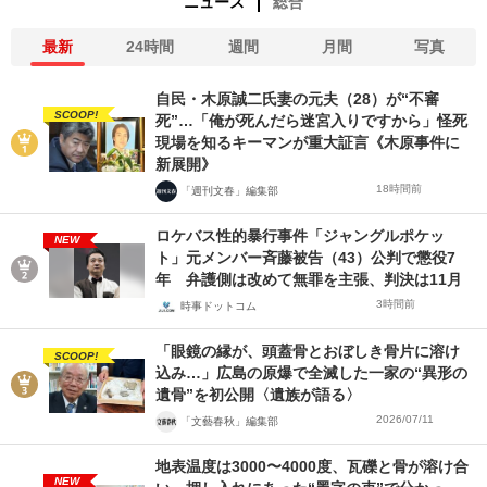
ニュース
総合
最新
24時間
週間
月間
写真
自民・木原誠二氏妻の元夫（28）が“不審
SCOOP!
死”…「俺が死んだら迷宮入りですから」怪死
現場を知るキーマンが重大証言《木原事件に
新展開》
18時間前
「週刊文春」編集部
ロケバス性的暴行事件「ジャングルポケッ
NEW
ト」元メンバー斉藤被告（43）公判で懲役7
年 弁護側は改めて無罪を主張、判決は11月
3時間前
時事ドットコム
「眼鏡の縁が、頭蓋骨とおぼしき骨片に溶け
SCOOP!
込み…」広島の原爆で全滅した一家の“異形の
遺骨”を初公開〈遺族が語る〉
2026/07/11
「文藝春秋」編集部
地表温度は3000〜4000度、瓦礫と骨が溶け合
NEW