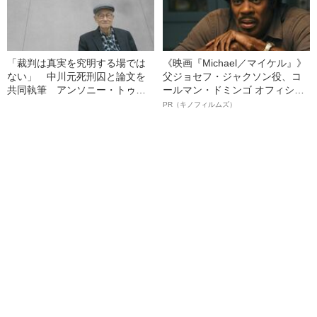
「裁判は真実を究明する場では
《映画『Michael／マイケル』》
ない」 中川元死刑囚と論文を
父ジョセフ・ジャクソン役、コ
共同執筆 アンソニー・トゥー
ールマン・ドミンゴ オフィシャ
教授インタビュー
ルインタビュー“観客を魅了した
PR（キノフィルムズ）
名優、複雑な父親像への想いを
語る”《日本興収70億円突破》