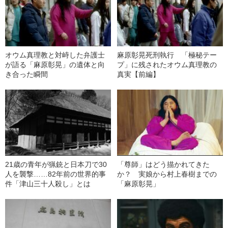
オウム真理教と対峙した弁護士
麻原彰晃死刑執行 「極秘テー
が語る「麻原彰晃」の遺体と向
プ」に残されたオウム真理教の
き合った瞬間
真実【前編】
21歳の青年が猟銃と日本刀で30
「尊師」はどう描かれてきた
人を襲撃……82年前の世界的事
か？ 実娘から村上春樹までの
件「津山三十人殺し」とは
「麻原彰晃」