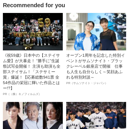
Recommended for you
《祝59歳》日本中の【ステイサ
オープン1周年を記念した特別イ
ム愛】が大暴走！ “勝手に”生誕
ベントがサムソナイト・ブラッ
祭試写会開催！ 主演も助演も全
クレーベル銀座店で開催 仕事
部ステイサム！「ステサミー
も人生も自分らしく～笑顔あふ
賞」爆誕！【応募総数941票 全
れる特別対談～
54作品の栄冠に輝いた作品とは
PR（サムソナイト・ジャパン）
ー!?】
PR（（株）キノフィルムズ）