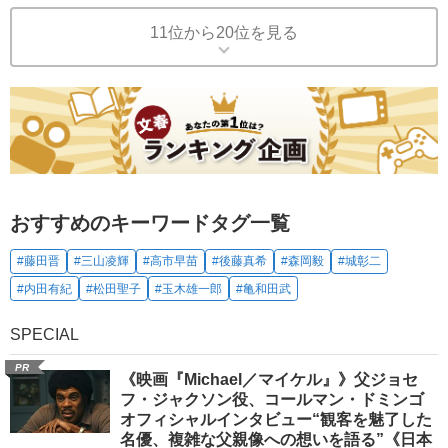
11位から20位を見る
おすすめのキーワードタグ一覧
#藤田晋
#三山凌輝
#高市早苗
#後藤真希
#森岡毅
#城彰二
#内田有紀
#松田聖子
#玉木雄一郎
#亀和田武
SPECIAL
PR
《映画『Michael／マイケル』》父ジョセ
フ・ジャクソン役、コールマン・ドミンゴ
オフィシャルインタビュー“観客を魅了した
名優、複雑な父親像への想いを語る”《日本