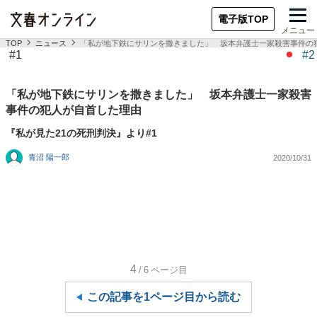
電子版TOP
メニュー
TOP
ニュース
「私が地下鉄にサリンを撒きました」 坂本弁護士一家殺害事件の
#1
#2
「私が地下鉄にサリンを撒きました」 坂本弁護士一家殺害
事件の犯人が自首した理由
『私が見た21の死刑判決』より#1
青沼 陽一郎
2020/10/31
4
/6
ページ目
この記事を1ページ目から読む