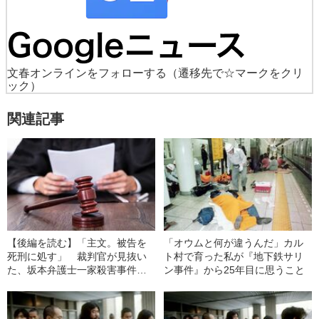
文春オンラインをフォローする
（遷移先で☆マークをクリ
ック）
関連記事
【後編を読む】「主文。被告を
「オウムと何が違うんだ」カル
死刑に処す」 裁判官が見抜い
ト村で育った私が『地下鉄サリ
た、坂本弁護士一家殺害事件犯
ン事件』から25年目に思うこと
人の“本性”