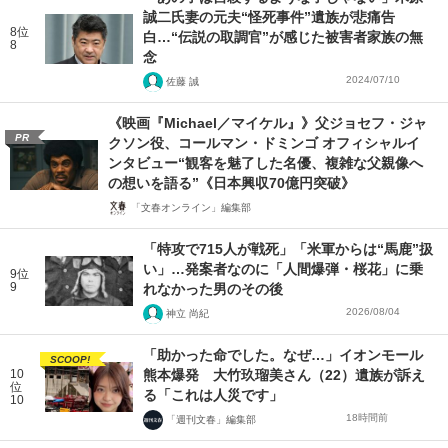
誠二氏妻の元夫“怪死事件”遺族が悲痛告
8位
白…“伝説の取調官”が感じた被害者家族の無
8
念
2024/07/10
佐藤 誠
《映画『Michael／マイケル』》父ジョセフ・ジャ
PR
クソン役、コールマン・ドミンゴ オフィシャルイ
ンタビュー“観客を魅了した名優、複雑な父親像へ
の想いを語る”《日本興収70億円突破》
「文春オンライン」編集部
「特攻で715人が戦死」「米軍からは“馬鹿”扱
い」…発案者なのに「人間爆弾・桜花」に乗
9位
9
れなかった男のその後
2026/08/04
神立 尚紀
「助かった命でした。なぜ…」イオンモール
SCOOP!
10
熊本爆発 大竹玖瑠美さん（22）遺族が訴え
位
る「これは人災です」
10
18時間前
「週刊文春」編集部