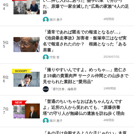
い…押し入れにあった“墨字の束”で分かっ
4位
た、原爆で一家全滅した“広島の家族”4人の足
4
跡
4時間前
堀川 惠子
「通常であれば匿名での報道となるが…」
《池袋暴走事故》加害者・飯塚幸三はなぜ実
5位
名で報道されたのか？ 根拠となった「ある
5
肩書」
2026/07/31
守田 哲
「撮りやすいんですよ。めっちゃ…」悠仁さ
SCOOP!
ま19歳の貴重肉声 サークル仲間との山歩きで
6位
6
見せられた素顔と“愛用品”
18時間前
「週刊文春」編集部
「普通のちいちゃなおばあちゃんなんです
NEW
よ」近所の人から笑われても、“原爆供養
7位
7
塔”の守り人が無縁仏の遺族を訪ね歩く理由
4時間前
堀川 惠子
「あの子は自殺するような子じゃない」木原