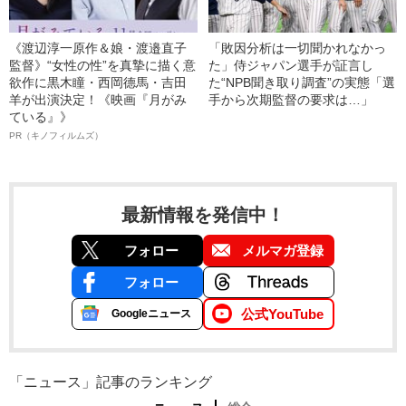
《渡辺淳一原作＆娘・渡邉直子
「敗因分析は一切聞かれなかっ
監督》“女性の性”を真摯に描く意
た」侍ジャパン選手が証言し
欲作に黒木瞳・西岡德馬・吉田
た“NPB聞き取り調査”の実態「選
羊が出演決定！《映画『月がみ
手から次期監督の要求は…」
ている』》
PR（キノフィルムズ）
最新情報を発信中！
フォロー
メルマガ登録
フォロー
公式YouTube
Googleニュース
「ニュース」記事のランキング