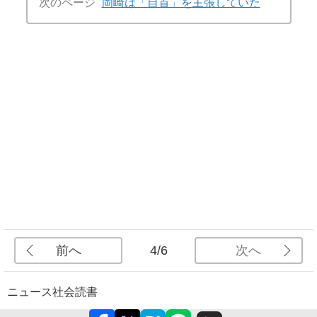
次のページ
岡崎は「自首」を主張していた
前へ
次へ
4/6
ニュース
社会
読書