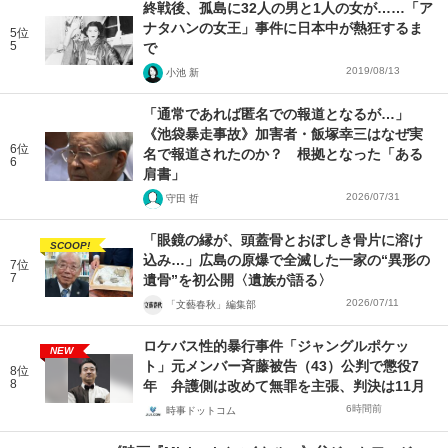
終戦後、孤島に32人の男と1人の女が……「ア
ナタハンの女王」事件に日本中が熱狂するま
5位
5
で
2019/08/13
小池 新
「通常であれば匿名での報道となるが…」
《池袋暴走事故》加害者・飯塚幸三はなぜ実
6位
名で報道されたのか？ 根拠となった「ある
6
肩書」
2026/07/31
守田 哲
「眼鏡の縁が、頭蓋骨とおぼしき骨片に溶け
SCOOP!
込み…」広島の原爆で全滅した一家の“異形の
7位
7
遺骨”を初公開〈遺族が語る〉
2026/07/11
「文藝春秋」編集部
ロケバス性的暴行事件「ジャングルポケッ
NEW
ト」元メンバー斉藤被告（43）公判で懲役7
8位
8
年 弁護側は改めて無罪を主張、判決は11月
6時間前
時事ドットコム