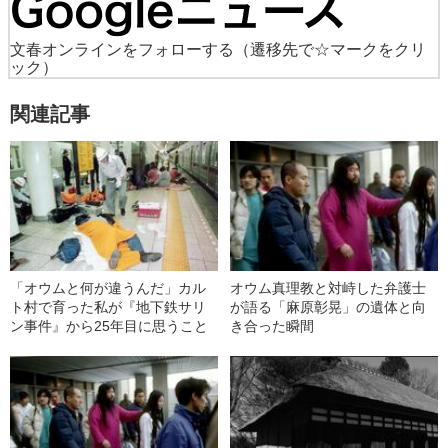
文春オンラインをフォローする
（遷移先で☆マークをクリ
ック）
関連記事
「オウムと何が違うんだ」カル
オウム真理教と対峙した弁護士
ト村で育った私が『地下鉄サリ
が語る「麻原彰晃」の遺体と向
ン事件』から25年目に思うこと
き合った瞬間