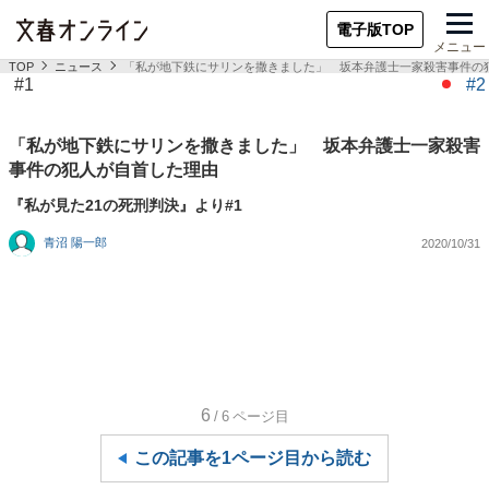
電子版TOP
メニュー
TOP
ニュース
「私が地下鉄にサリンを撒きました」 坂本弁護士一家殺害事件の
#1
#2
「私が地下鉄にサリンを撒きました」 坂本弁護士一家殺害
事件の犯人が自首した理由
『私が見た21の死刑判決』より#1
青沼 陽一郎
2020/10/31
6
/6
ページ目
この記事を1ページ目から読む