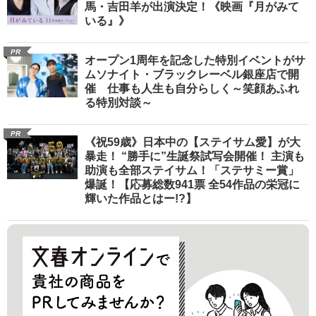
馬・吉田羊が出演決定！《映画『月がみて
いる』》
PR
オープン1周年を記念した特別イベントがサ
ムソナイト・ブラックレーベル銀座店で開
催 仕事も人生も自分らしく～笑顔あふれ
る特別対談～
PR
《祝59歳》日本中の【ステイサム愛】が大
暴走！ “勝手に”生誕祭試写会開催！ 主演も
助演も全部ステイサム！「ステサミー賞」
爆誕！【応募総数941票 全54作品の栄冠に
輝いた作品とはー!?】