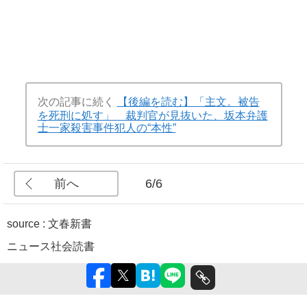
次の記事に続く
【後編を読む】「主文。被告
を死刑に処す」 裁判官が見抜いた、坂本弁護
士一家殺害事件犯人の“本性”
前へ
6/6
source : 文春新書
ニュース
社会
読書