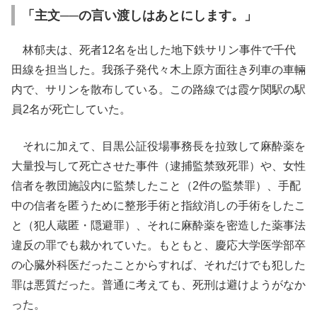
「主文──の言い渡しはあとにします。」
林郁夫は、死者12名を出した地下鉄サリン事件で千代
田線を担当した。我孫子発代々木上原方面往き列車の車輛
内で、サリンを散布している。この路線では霞ケ関駅の駅
員2名が死亡していた。
それに加えて、目黒公証役場事務長を拉致して麻酔薬を
大量投与して死亡させた事件（逮捕監禁致死罪）や、女性
信者を教団施設内に監禁したこと（2件の監禁罪）、手配
中の信者を匿うために整形手術と指紋消しの手術をしたこ
と（犯人蔵匿・隠避罪）、それに麻酔薬を密造した薬事法
違反の罪でも裁かれていた。もともと、慶応大学医学部卒
の心臓外科医だったことからすれば、それだけでも犯した
罪は悪質だった。普通に考えても、死刑は避けようがなか
った。