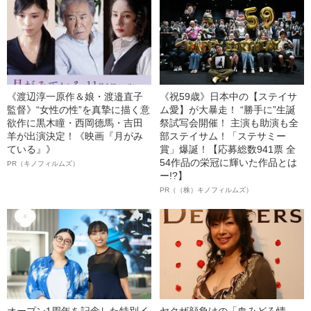
《渡辺淳一原作＆娘・渡邉直子
《祝59歳》日本中の【ステイサ
監督》“女性の性”を真摯に描く意
ム愛】が大暴走！ “勝手に”生誕
欲作に黒木瞳・西岡德馬・吉田
祭試写会開催！ 主演も助演も全
羊が出演決定！《映画『月がみ
部ステイサム！「ステサミー
ている』》
賞」爆誕！【応募総数941票 全
54作品の栄冠に輝いた作品とは
PR（キノフィルムズ）
ー!?】
PR（（株）キノフィルムズ）
オープン1周年を記念した特別イ
ヤクザ顔負けの「血みどろ情