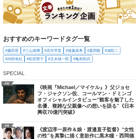
おすすめのキーワードタグ一覧
#藤田晋
#三山凌輝
#高市早苗
#後藤真希
#森岡毅
#城彰二
#内田有紀
#松田聖子
#玉木雄一郎
#亀和田武
SPECIAL
PR
《映画『Michael／マイケル』》父ジョセ
フ・ジャクソン役、コールマン・ドミンゴ
オフィシャルインタビュー“観客を魅了した
名優、複雑な父親像への想いを語る”《日本
興収70億円突破》
PR
《渡辺淳一原作＆娘・渡邉直子監督》“女性
の性”を真摯に描く意欲作に黒木瞳・西岡德