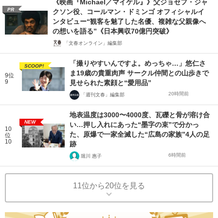
《映画『Michael／マイケル』》父ジョセフ・ジャ
PR
クソン役、コールマン・ドミンゴ オフィシャルイ
ンタビュー“観客を魅了した名優、複雑な父親像へ
の想いを語る”《日本興収70億円突破》
「文春オンライン」編集部
「撮りやすいんですよ。めっちゃ…」悠仁さ
SCOOP!
ま19歳の貴重肉声 サークル仲間との山歩きで
9位
9
見せられた素顔と“愛用品”
20時間前
「週刊文春」編集部
地表温度は3000〜4000度、瓦礫と骨が溶け合
NEW
い…押し入れにあった“墨字の束”で分かっ
10
た、原爆で一家全滅した“広島の家族”4人の足
位
10
跡
6時間前
堀川 惠子
11位から20位を見る