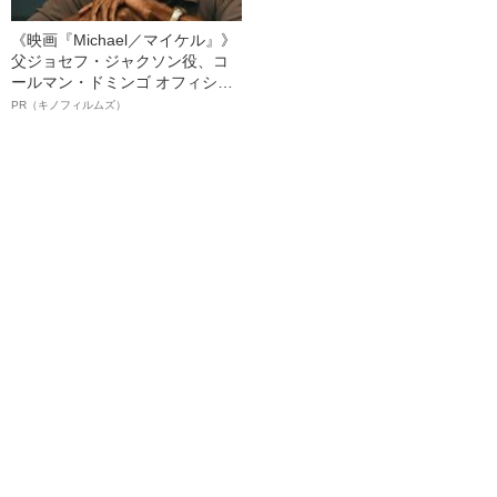
《映画『Michael／マイケル』》
父ジョセフ・ジャクソン役、コ
ールマン・ドミンゴ オフィシャ
ルインタビュー“観客を魅了した
PR（キノフィルムズ）
名優、複雑な父親像への想いを
語る”《日本興収70億円突破》