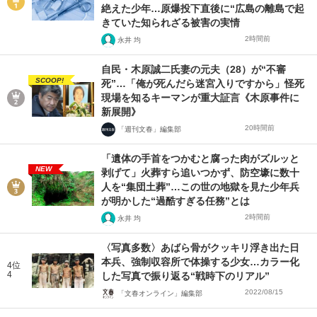
絶えた少年…原爆投下直後に“広島の離島で起
きていた知られざる被害の実情
2時間前
永井 均
自民・木原誠二氏妻の元夫（28）が“不審
SCOOP!
死”…「俺が死んだら迷宮入りですから」怪死
現場を知るキーマンが重大証言《木原事件に
新展開》
20時間前
「週刊文春」編集部
「遺体の手首をつかむと腐った肉がズルッと
NEW
剥げて」火葬すら追いつかず、防空壕に数十
人を“集団土葬”…この世の地獄を見た少年兵
が明かした“過酷すぎる任務”とは
2時間前
永井 均
〈写真多数〉あばら骨がクッキリ浮き出た日
本兵、強制収容所で体操する少女…カラー化
4位
4
した写真で振り返る“戦時下のリアル”
2022/08/15
「文春オンライン」編集部