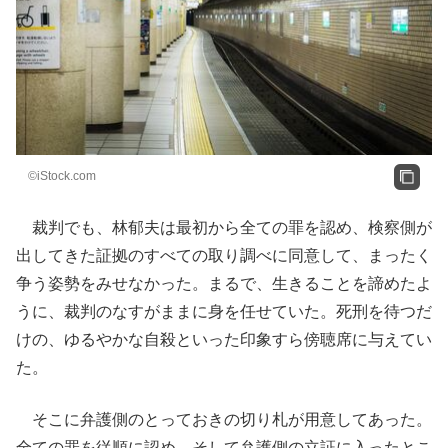
©iStock.com
裁判でも、林郁夫は最初から全ての罪を認め、検察側が
出してきた証拠のすべての取り調べに同意して、まったく
争う姿勢をみせなかった。まるで、生きることを諦めたよ
うに、裁判のなすがままに身を任せていた。死刑を待つだ
けの、ゆるやかな自殺といった印象すら傍聴席に与えてい
た。
そこに弁護側のとっておきの切り札が用意してあった。
全ての罪を従順に認め、そして弁護側の立証に入ったとこ