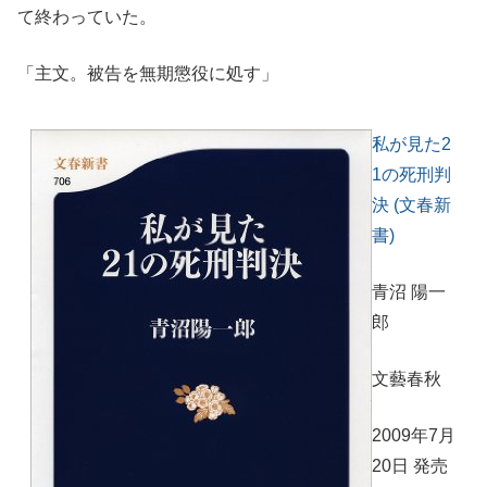
て終わっていた。
「主文。被告を無期懲役に処す」
私が見た2
1の死刑判
決 (文春新
書)
青沼 陽一
郎
文藝春秋
2009年7月
20日 発売