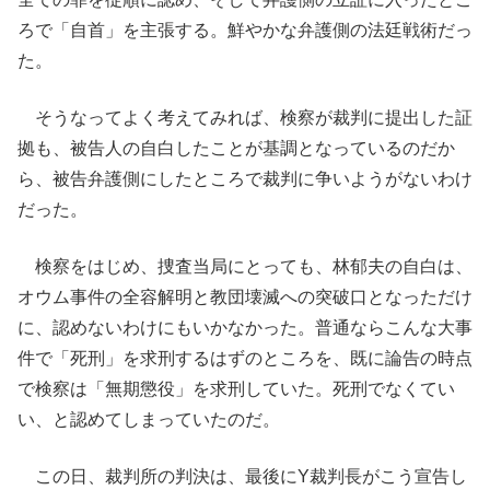
ろで「自首」を主張する。鮮やかな弁護側の法廷戦術だっ
た。
そうなってよく考えてみれば、検察が裁判に提出した証
拠も、被告人の自白したことが基調となっているのだか
ら、被告弁護側にしたところで裁判に争いようがないわけ
だった。
検察をはじめ、捜査当局にとっても、林郁夫の自白は、
オウム事件の全容解明と教団壊滅への突破口となっただけ
に、認めないわけにもいかなかった。普通ならこんな大事
件で「死刑」を求刑するはずのところを、既に論告の時点
で検察は「無期懲役」を求刑していた。死刑でなくてい
い、と認めてしまっていたのだ。
この日、裁判所の判決は、最後にY裁判長がこう宣告し