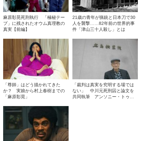
麻原彰晃死刑執行 「極秘テー
21歳の青年が猟銃と日本刀で30
プ」に残されたオウム真理教の
人を襲撃……82年前の世界的事
真実【前編】
件「津山三十人殺し」とは
「尊師」はどう描かれてきた
「裁判は真実を究明する場では
か？ 実娘から村上春樹までの
ない」 中川元死刑囚と論文を
「麻原彰晃」
共同執筆 アンソニー・トゥー
教授インタビュー