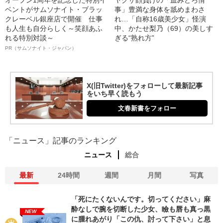
ベントがサムソナイト・ブラッ
事」豊満な身体を舐めまわさ
クレーベル銀座店で開催 仕事
れ…「自称16歳美少女」怪演
も人生も自分らしく～笑顔あふ
中、かたせ梨乃（69）の美しす
れる特別対談～
ぎる“熟れ方”
PR（サムソナイト・ジャパン）
X(旧Twitter)をフォローして最新記事
をいち早く読もう
文春新書をフォロー
「ニュース」記事のランキング
ニュース
総合
最新
24時間
週間
月間
写真
「死にたくないんです。切ってください」麻
酔なしで腕を切断した少女、瞼も唇も真っ黒
NEW
に腫れあがり「この仇、討って下さい」と息