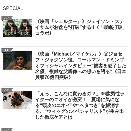
SPECIAL
PR
《映画『シェルター』》ジェイソン・ステ
イサムがお盆を“打破”する!!《「眠眠打破」
コラボ》
PR
《映画『Michael／マイケル』》父ジョセ
フ・ジャクソン役、コールマン・ドミンゴ
オフィシャルインタビュー“観客を魅了した
名優、複雑な父親像への想いを語る”《日本
興収70億円突破》
PR
「えっ、こんなに変わるの？」36歳男性ラ
イターのニオイが激変！ 夏場に気にな
る“頭皮のニオイ”や“ベタつき”を解消す
る、“ウィッグのスペシャリスト”が生み出
した徹底ケアとは
PR