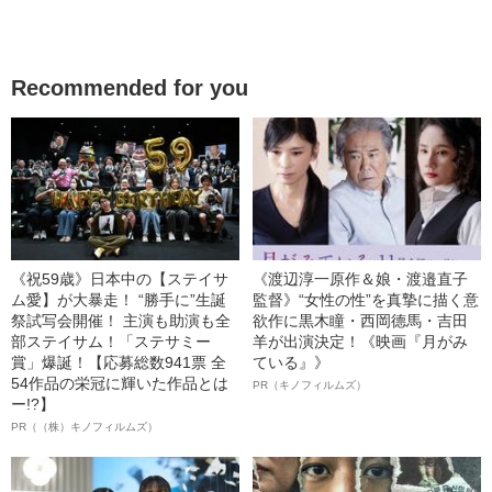
Recommended for you
《祝59歳》日本中の【ステイサ
《渡辺淳一原作＆娘・渡邉直子
ム愛】が大暴走！ “勝手に”生誕
監督》“女性の性”を真摯に描く意
祭試写会開催！ 主演も助演も全
欲作に黒木瞳・西岡德馬・吉田
部ステイサム！「ステサミー
羊が出演決定！《映画『月がみ
賞」爆誕！【応募総数941票 全
ている』》
54作品の栄冠に輝いた作品とは
PR（キノフィルムズ）
ー!?】
PR（（株）キノフィルムズ）