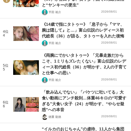
と“ヤンキーの更生”
2026/08/01
平田 裕介
《14歳で指にタトゥー》「息子から『ママ、
腕は隠して』と…」富山伝説のレディース初
4位
4
代総長（36）が語る、タトゥーを入れた後悔
2026/08/01
平田 裕介
《両腕にでかいタトゥー》「元暴走族だから
こそ、1ミリもズレたくない」富山伝説のレデ
5位
ィース初代総長（36）が明かす、2人の子育て
5
と仕事への思い
2026/08/01
平田 裕介
「飲み込んでない」「バケツに吐いてる」大
食い動画にアンチ殺到…体重46キロの“可愛す
6位
ぎる”大食い女子（24）が明かす、“やらせ疑
6
惑”への本音
2026/08/01
徳重 龍徳
“イルカのおじちゃん”の虐待、11人から集団