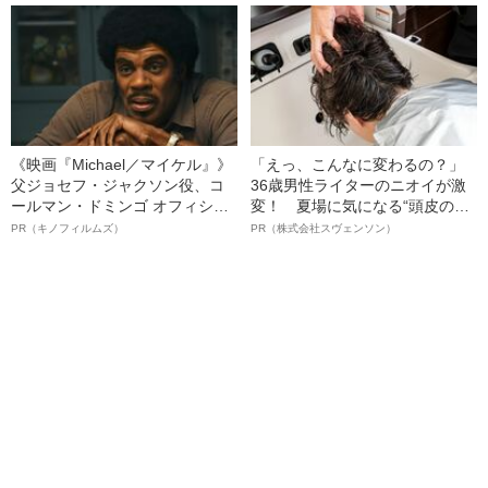
《映画『Michael／マイケル』》
「えっ、こんなに変わるの？」
父ジョセフ・ジャクソン役、コ
36歳男性ライターのニオイが激
ールマン・ドミンゴ オフィシャ
変！ 夏場に気になる“頭皮のニ
ルインタビュー“観客を魅了した
オイ”や“ベタつき”を解消す
PR（キノフィルムズ）
PR（株式会社スヴェンソン）
名優、複雑な父親像への想いを
る、“ウィッグのスペシャリス
語る”《日本興収70億円突破》
ト”が生み出した徹底ケアとは