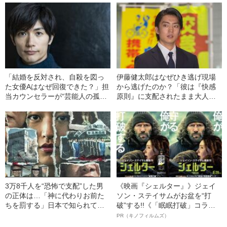
「結婚を反対され、自殺を図っ
伊藤健太郎はなぜひき逃げ現場
た女優Aはなぜ回復できた？」担
から逃げたのか？「彼は『快感
当カウンセラーが“芸能人の孤
原則』に支配されたまま大人
独”を解説【三浦春馬さん逝去】
に」《精神科医が分析》
3万8千人を“恐怖で支配”した男
《映画『シェルター』》ジェイ
の正体は…「神に代わりお前た
ソン・ステイサムがお盆を“打
ちを罰する」日本で知られてい
破”する!!《「眠眠打破」コラ
ない“韓国版アウシュビッツ”の不
ボ》
PR（キノフィルムズ）
条理な結末