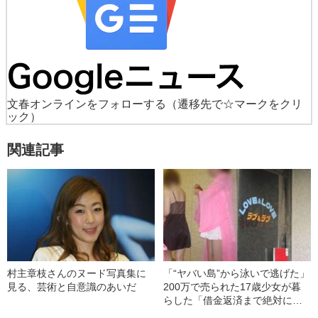
文春オンラインをフォローする
（遷移先で☆マークをクリ
ック）
関連記事
村主章枝さんのヌード写真集に
「“ヤバい島”から泳いで逃げた」
見る、芸術と自意識のあいだ
200万で売られた17歳少女が暮
らした「借金返済まで絶対に出
られない雑魚寝部屋」