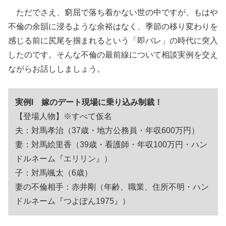
ただでさえ、窮屈で落ち着かない世の中ですが、もはや
不倫の余韻に浸るような余裕はなく、季節の移り変わりを
感じる前に尻尾を掴まれるという「即バレ」の時代に突入
したのです。そんな不倫の最前線について相談実例を交え
ながらお話ししましょう。
実例I 嫁のデート現場に乗り込み制裁！
【登場人物】※すべて仮名
夫：対馬孝治（37歳・地方公務員・年収600万円）
妻：対馬絵里香（39歳・看護師・年収100万円・ハン
ドルネーム『エリリン』）
子：対馬颯太（6歳）
妻の不倫相手：赤井剛（年齢、職業、住所不明・ハン
ドルネーム『つよぽん1975』）