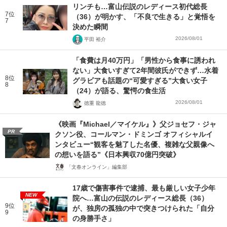
リンチも…富山伝説のレディース初代総長
7位
（36）が明かす、「不良で生きる」と覚悟を
7
決めた瞬間
2026/08/01
平田 裕介
「食費は月40万円」「男性から食事に誘われ
ない」大食いすぎて2年間彼氏ができず…水着
8位
グラビアも話題の“可愛すぎる”大食い女子
8
（24）が語る、驚愕の食生活
2026/08/01
徳重 龍徳
《映画『Michael／マイケル』》父ジョセフ・ジャ
PR
クソン役、コールマン・ドミンゴ オフィシャルイ
ンタビュー“観客を魅了した名優、複雑な父親像へ
の想いを語る”《日本興収70億円突破》
「文春オンライン」編集部
17歳で傷害事件で逮捕、最も厳しい女子少年
NEW
院へ…富山の伝説のレディース総長（36）
9位
が、独房の孤独の中で突きつけられた「自分
9
の身勝手さ」