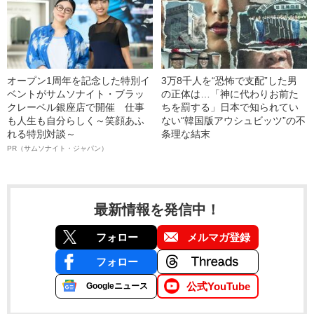
オープン1周年を記念した特別イ
3万8千人を“恐怖で支配”した男
ベントがサムソナイト・ブラッ
の正体は…「神に代わりお前た
クレーベル銀座店で開催 仕事
ちを罰する」日本で知られてい
も人生も自分らしく～笑顔あふ
ない“韓国版アウシュビッツ”の不
れる特別対談～
条理な結末
PR（サムソナイト・ジャパン）
最新情報を発信中！
フォロー
メルマガ登録
フォロー
公式YouTube
Googleニュース