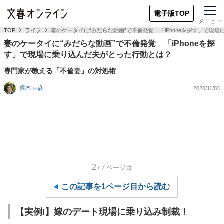
電子版TOP
メニュー
TOP
ライフ
妻のケータイに“みだらな動画”で不倫発覚 「iPhoneを探す」で現
妻のケータイに“みだらな動画”で不倫発覚 「iPhoneを探
す」で現場に乗り込んだ夫がとった行動とは？
専門家が教える「不倫妻」の対処術
露木 幸彦
2020/11/03
2
/7
ページ目
この記事を1ページ目から読む
【実例I】嫁のデート現場に乗り込み制裁！