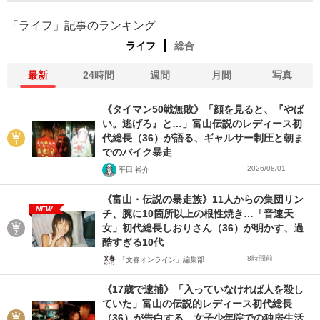
「ライフ」記事のランキング
ライフ
総合
最新
24時間
週間
月間
写真
《タイマン50戦無敗》「顔を見ると、『やば
い。逃げろ』と…」富山伝説のレディース初
代総長（36）が語る、ギャルサー制圧と朝ま
でのバイク暴走
2026/08/01
平田 裕介
《富山・伝説の暴走族》11人からの集団リン
NEW
チ、腕に10箇所以上の根性焼き…「音速天
女」初代総長しおりさん（36）が明かす、過
酷すぎる10代
8時間前
「文春オンライン」編集部
《17歳で逮捕》「入っていなければ人を殺し
ていた」富山の伝説的レディース初代総長
（36）が告白する、女子少年院での独房生活