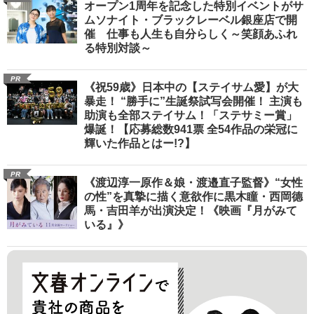
オープン1周年を記念した特別イベントがサ
ムソナイト・ブラックレーベル銀座店で開
催 仕事も人生も自分らしく～笑顔あふれ
る特別対談～
PR
《祝59歳》日本中の【ステイサム愛】が大
暴走！ “勝手に”生誕祭試写会開催！ 主演も
助演も全部ステイサム！「ステサミー賞」
爆誕！【応募総数941票 全54作品の栄冠に
輝いた作品とはー!?】
PR
《渡辺淳一原作＆娘・渡邉直子監督》“女性
の性”を真摯に描く意欲作に黒木瞳・西岡德
馬・吉田羊が出演決定！《映画『月がみて
いる』》