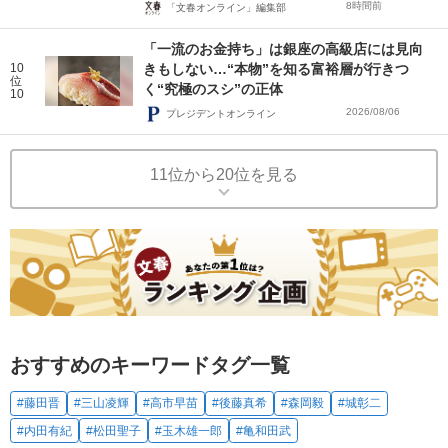
8時間前
「文春オンライン」編集部
「一流のお金持ち」は銀座の高級店には見向
10
きもしない…“本物”を知る富裕層が行きつ
位
く“究極のスシ”の正体
10
2026/08/06
プレジデントオンライン
11位から20位を見る
おすすめのキーワードタグ一覧
#藤田晋
#三山凌輝
#高市早苗
#後藤真希
#森岡毅
#城彰二
#内田有紀
#松田聖子
#玉木雄一郎
#亀和田武