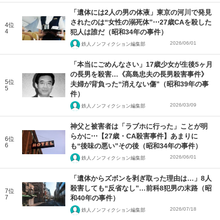
「遺体には2人の男の体液」東京の河川で発見
されたのは“女性の溺死体”⋯27歳CAを殺した
4位
4
犯人は誰だ（昭和34年の事件）
2026/06/01
鉄人ノンフィクション編集部
「本当にごめんなさい」17歳少女が生後5ヶ月
の長男を殺害…《高島忠夫の長男殺害事件》
5位
夫婦が背負った“消えない傷”（昭和39年の事
5
件）
2026/03/09
鉄人ノンフィクション編集部
神父と被害者は「ラブホに行った」ことが明
らかに⋯【27歳・CA殺害事件】あまりに
6位
6
も“後味の悪い”その後（昭和34年の事件）
2026/06/01
鉄人ノンフィクション編集部
「遺体からズボンを剥ぎ取った理由は…」8人
殺害しても“反省なし”…前科8犯男の末路（昭
7位
7
和40年の事件）
2026/07/18
鉄人ノンフィクション編集部