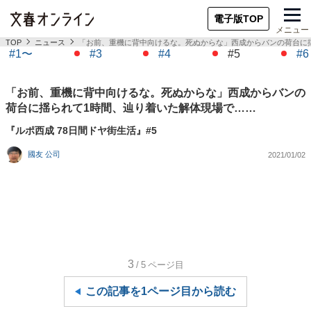
電子版TOP
メニュー
TOP
ニュース
「お前、重機に背中向けるな。死ぬからな」西成からバンの荷台に
#1〜
#3
#4
#5
#6
「お前、重機に背中向けるな。死ぬからな」西成からバンの
荷台に揺られて1時間、辿り着いた解体現場で……
『ルポ西成 78日間ドヤ街生活』#5
國友 公司
2021/01/02
3
/5
ページ目
この記事を1ページ目から読む