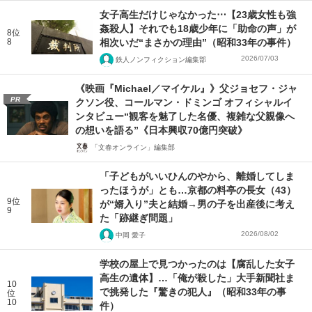
女子高生だけじゃなかった⋯【23歳女性も強
姦殺人】それでも18歳少年に「助命の声」が
8位
8
相次いだ“まさかの理由”（昭和33年の事件）
2026/07/03
鉄人ノンフィクション編集部
《映画『Michael／マイケル』》父ジョセフ・ジャ
PR
クソン役、コールマン・ドミンゴ オフィシャルイ
ンタビュー“観客を魅了した名優、複雑な父親像へ
の想いを語る”《日本興収70億円突破》
「文春オンライン」編集部
「子どもがいいひんのやから、離婚してしま
ったほうが」とも…京都の料亭の長女（43）
9位
が“婿入り”夫と結婚→男の子を出産後に考え
9
た「跡継ぎ問題」
2026/08/02
中岡 愛子
学校の屋上で見つかったのは【腐乱した女子
高生の遺体】…「俺が殺した」大手新聞社ま
10
で挑発した『驚きの犯人』（昭和33年の事
位
10
件）