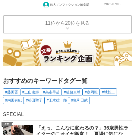
2026/07/03
鉄人ノンフィクション編集部
11位から20位を見る
おすすめのキーワードタグ一覧
#藤田晋
#三山凌輝
#高市早苗
#後藤真希
#森岡毅
#城彰二
#内田有紀
#松田聖子
#玉木雄一郎
#亀和田武
SPECIAL
PR
「えっ、こんなに変わるの？」36歳男性ラ
イターのニオイが激変！ 夏場に気にな