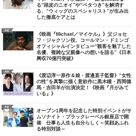
る“頭皮のニオイ”や“ベタつき”を解消す
る、“ウィッグのスペシャリスト”が生み出
した徹底ケアとは
PR
《映画『Michael／マイケル』》父ジョセ
フ・ジャクソン役、コールマン・ドミンゴ
オフィシャルインタビュー“観客を魅了した
名優、複雑な父親像への想いを語る”《日本
興収70億円突破》
PR
《渡辺淳一原作＆娘・渡邉直子監督》“女性
の性”を真摯に描く意欲作に黒木瞳・西岡德
馬・吉田羊が出演決定！《映画『月がみて
いる』》
PR
オープン1周年を記念した特別イベントがサ
ムソナイト・ブラックレーベル銀座店で開
催 仕事も人生も自分らしく～笑顔あふれ
る特別対談～