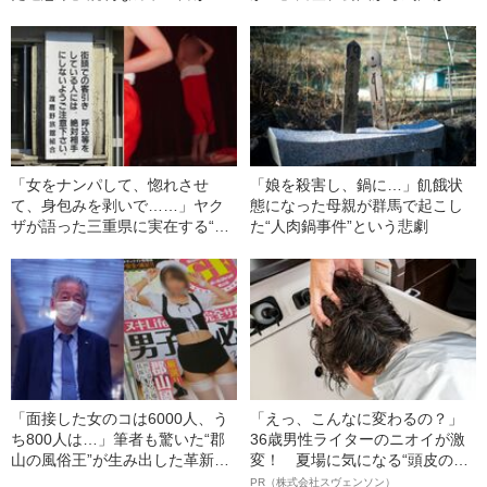
数に降ってくる命懸け“日給1万
こえてきた街の“1泊1200円”宿に
円”現場の楽しみとは？
泊まってみると……
「女をナンパして、惚れさせ
「娘を殺害し、鍋に…」飢餓状
て、身包みを剥いで……」ヤク
態になった母親が群馬で起こし
ザが語った三重県に実在する“ヤ
た“人肉鍋事件”という悲劇
バい島”で荒稼ぎする方法
「面接した女のコは6000人、う
「えっ、こんなに変わるの？」
ち800人は…」筆者も驚いた“郡
36歳男性ライターのニオイが激
山の風俗王”が生み出した革新的
変！ 夏場に気になる“頭皮のニ
サービスとは？
オイ”や“ベタつき”を解消す
PR（株式会社スヴェンソン）