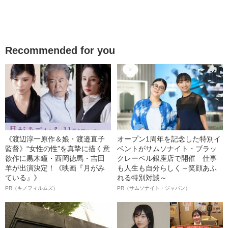
Recommended for you
《渡辺淳一原作＆娘・渡邉直子
オープン1周年を記念した特別イ
監督》“女性の性”を真摯に描く意
ベントがサムソナイト・ブラッ
欲作に黒木瞳・西岡德馬・吉田
クレーベル銀座店で開催 仕事
羊が出演決定！《映画『月がみ
も人生も自分らしく～笑顔あふ
ている』》
れる特別対談～
PR（キノフィルムズ）
PR（サムソナイト・ジャパン）