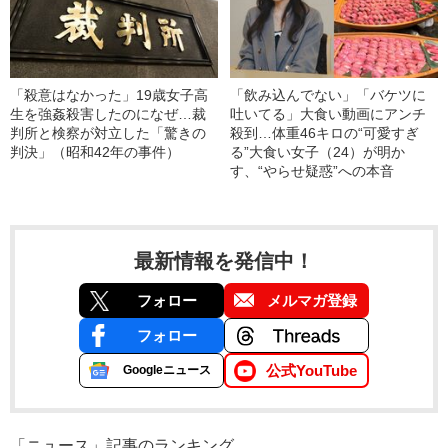
「殺意はなかった」19歳女子高
「飲み込んでない」「バケツに
生を強姦殺害したのになぜ…裁
吐いてる」大食い動画にアンチ
判所と検察が対立した「驚きの
殺到…体重46キロの“可愛すぎ
判決」（昭和42年の事件）
る”大食い女子（24）が明か
す、“やらせ疑惑”への本音
最新情報を発信中！
フォロー
メルマガ登録
フォロー
公式YouTube
Googleニュース
「ニュース」記事のランキング