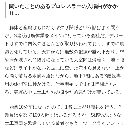
聞いたことのあるプロレスラーの入場曲がかか
り…
解体と産廃はもれなくヤクザ関係という話はよく聞く
が、S建設は解体業をメインに行っている会社だ。デパー
トはすでに内装のほとんどが取り払われており、すでに廃
墟と化している。天井からは無数の配線が垂れ下がり、壁
や床が壊され筒抜けになっている大空間は薄暗く、地下階
などはライトがないと足元に空いた穴すら見えない。上か
ら滴り落ちる水滴を避けながら、地下1階にあるS建設専
用の休憩室に腰かける。仕事開始までまだ1時間近くあ
る。静寂の中に土工たちの咳やため息だけが響いている。
始業10分前になったので、1階に上がり朝礼を行う。作
業員は全部で100人近くはいるだろうか、S建設のような
土工軍団を派遣している業者がもう一つ。クライアントで