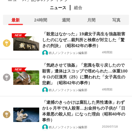
ニュース
総合
最新
24時間
週間
月間
写真
「殺意はなかった」19歳女子高生を強姦殺害
NEW
したのになぜ…裁判所と検察が対立した「驚
きの判決」（昭和42年の事件）
4時間前
鉄人ノンフィクション編集部
「気絶させて強姦」「意識を取り戻したので
NEW
殺害」遺体はスコップで埋められた…体重100
キロの巨漢男（25）に襲われた「女子高生の
悲劇」（昭和42年の事件）
4時間前
鉄人ノンフィクション編集部
「逮捕のきっかけは腐乱した男性遺体」わず
か1ヶ月半で8人殺害…お金持ちの子供が「日
本最悪の殺人犯」になった理由（昭和40年の
事件）
2026/07/18
鉄人ノンフィクション編集部