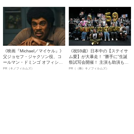
る、“ウィッグのスペシャリス
ト”が生み出した徹底ケアとは
《映画『Michael／マイケル』》
《祝59歳》日本中の【ステイサ
父ジョセフ・ジャクソン役、コ
ム愛】が大暴走！ “勝手に”生誕
ールマン・ドミンゴ オフィシャ
祭試写会開催！ 主演も助演も全
ルインタビュー“観客を魅了した
部ステイサム！「ステサミー
PR（キノフィルムズ）
PR（（株）キノフィルムズ）
名優、複雑な父親像への想いを
賞」爆誕！【応募総数941票 全
語る”《日本興収70億円突破》
54作品の栄冠に輝いた作品とは
ー!?】