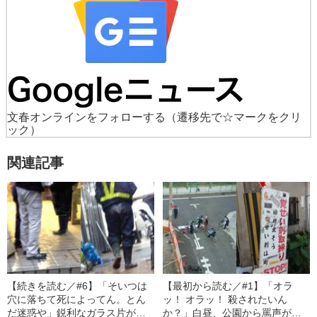
文春オンラインをフォローする
（遷移先で☆マークをクリ
ック）
関連記事
【続きを読む／#6】「そいつは
【最初から読む／#1】「オラ
穴に落ちて死によってん。とん
ッ！ オラッ！ 殺されたいん
だ迷惑や」鋭利なガラス片が無
か？」白昼、公園から罵声が聞