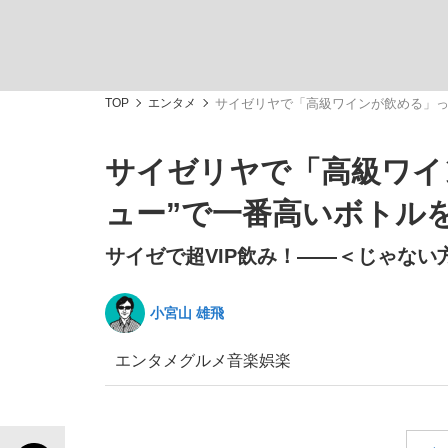
TOP
エンタメ
サイゼリヤで「高級ワインが飲める」っ
サイゼリヤで「高級ワイ
「敗因分析は一切聞かれなかった」侍ジャパン選
キングの誕生を、目撃せよ。
ュー”で一番高いボトル
サイゼで超VIP飲み！――＜じゃない
小宮山 雄飛
the Style
エンタメ
グルメ
音楽
娯楽
「目標達成できなかったからと言って…」サッ