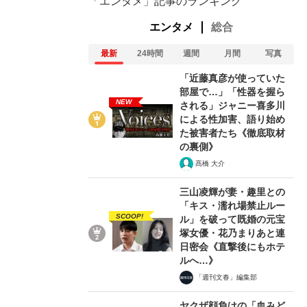
「エンタメ」記事のランキング
エンタメ
総合
最新
24時間
週間
月間
写真
「近藤真彦が使っていた
部屋で…」「性器を握ら
NEW
される」ジャニー喜多川
による性加害、語り始め
た被害者たち《徹底取材
の裏側》
髙橋 大介
三山凌輝が妻・趣里との
「キス・濡れ場禁止ルー
SCOOP!
ル」を破って既婚の元宝
塚女優・花乃まりあと連
日密会《直撃後にもホテ
ルへ…》
「週刊文春」編集部
ヤクザ顔負けの「血みど