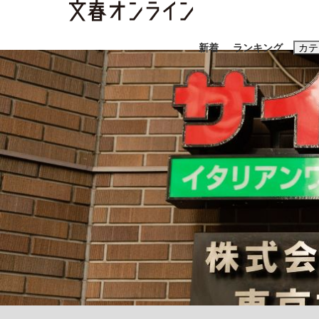
新着
ランキング
カテ
スクープ
ニュー
おすすめのキ
#藤田晋
#三
#玉木雄一郎
「90%は失敗する。でも…」本田圭佑が初め
終戦から81年