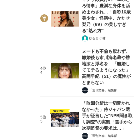
ろ情事」豊満な身体を舐
めまわされ…「自称16歳
美少女」怪演中、かたせ
梨乃（69）の美しすぎ
る“熟れ方”
ゆるま 小林
ヌードも不倫も厭わず、
離婚後も市川海老蔵や勝
地涼と浮名を…「離婚し
4位
てモテるようになった」
4
高岡早紀（51）の魔性が
とまらない
「週刊文春」編集部
「敗因分析は一切聞かれ
なかった」侍ジャパン選
SCOOP!
手が証言した“NPB聞き取
5位
5
り調査”の実態「選手から
次期監督の要求は…」
「週刊文春」編集部