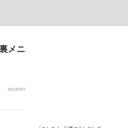
ない資産運用のすべて
“裏メニ
が悲しい」『北の国から』倉本聰氏（91...
2021/07/07