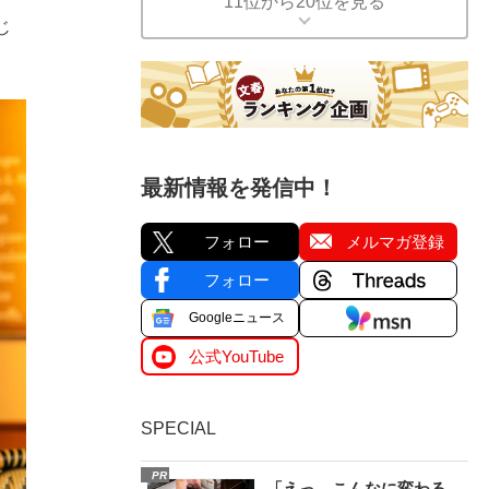
11位から20位を見る
じ
最新情報を発信中！
フォロー
メルマガ登録
フォロー
Googleニュース
公式YouTube
SPECIAL
PR
「えっ、こんなに変わる