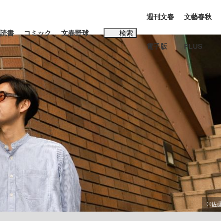
週刊文春
文藝春秋
読書
コミック
文春野球
検索
電子版
PLUS
インタビュー
読書
#松田聖子
む将棋
BC日本代表“敗戦”の真実 選手が明かす...