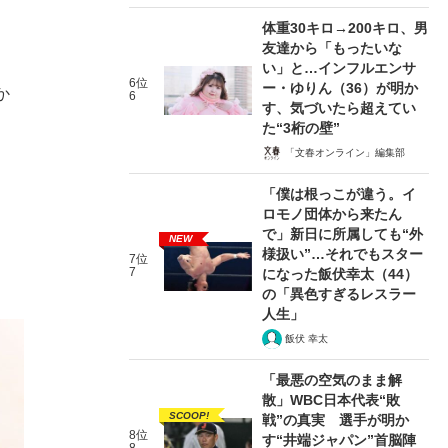
体重30キロ→200キロ、男
友達から「もったいな
い」と…インフルエンサ
6位
ー・ゆりん（36）が明か
か
6
す、気づいたら超えてい
た“3桁の壁”
「文春オンライン」編集部
「僕は根っこが違う。イ
ロモノ団体から来たん
で」新日に所属しても“外
NEW
様扱い”…それでもスター
7位
7
になった飯伏幸太（44）
の「異色すぎるレスラー
人生」
飯伏 幸太
「最悪の空気のまま解
散」WBC日本代表“敗
SCOOP!
戦”の真実 選手が明か
8位
す“井端ジャパン”首脳陣