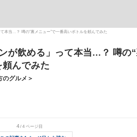
いまさら聞け
て本当…？ 噂の“裏メニュー”で一番高いボトルを頼んでみた
ンが飲める」って本当…？ 噂の
手が証言した“NPB聞...
「クマが悪者扱いされているの
を頼んでみた
方のグルメ＞
もっと見る
4
/4
ページ目
カー日本代表・森保一監督...