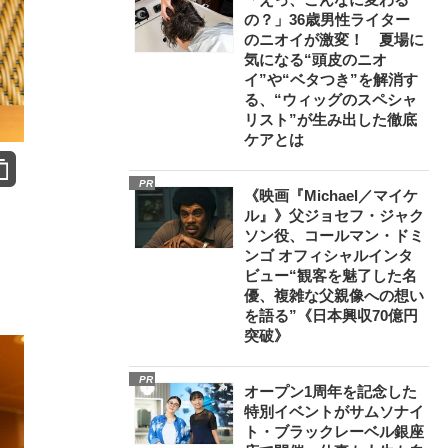
の？」36歳男性ライター
のニオイが激変！ 夏場に
気になる“頭皮のニオ
イ”や“ベタつき”を解消す
る、“ウィッグのスペシャ
リスト”が生み出した徹底
ケアとは
PR
《映画『Michael／マイケ
ル』》父ジョセフ・ジャク
ソン役、コールマン・ドミ
ンゴ オフィシャルインタ
ビュー“観客を魅了した名
優、複雑な父親像への想い
を語る”《日本興収70億円
突破》
PR
オープン1周年を記念した
特別イベントがサムソナイ
ト・ブラックレーベル銀座