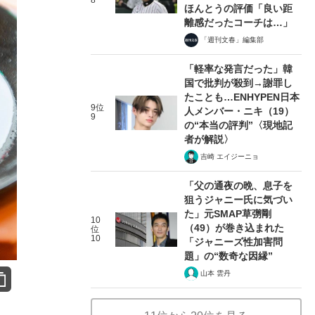
8
ほんとうの評価「良い距
離感だったコーチは…」
「週刊文春」編集部
「軽率な発言だった」韓
国で批判が殺到→謝罪し
たことも…ENHYPEN日本
9位
人メンバー・ニキ（19）
9
の“本当の評判”〈現地記
者が解説〉
吉崎 エイジーニョ
「父の通夜の晩、息子を
狙うジャニー氏に気づい
た」元SMAP草彅剛
10
（49）が巻き込まれた
位
10
「ジャニーズ性加害問
題」の“数奇な因縁”
山本 雲丹