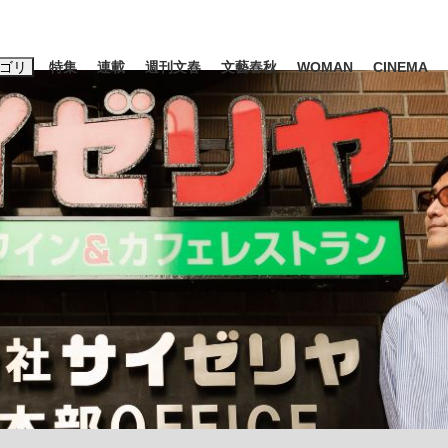
ゴリ
特集
連載
週刊文春
文藝春秋
WOMAN
CINEMA
キーワード入力
ス
エンタメ
ライフ
ビジネス
ーワードタグ一覧
山凌輝
#高市早苗
#後藤真希
#森岡毅
#城彰二
#内田有紀
観る将棋、読
#亀和田武
て明かした日本代表監督に...
「最悪の空気のまま解散」W