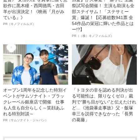
欲作に黒木瞳・西岡德馬・吉田
祭試写会開催！ 主演も助演も全
羊が出演決定！《映画『月がみ
部ステイサム！「ステサミー
ている』》
賞」爆誕！【応募総数941票 全
54作品の栄冠に輝いた作品とは
PR（キノフィルムズ）
ー!?】
PR（（株）キノフィルムズ）
オープン1周年を記念した特別イ
「トヨタの非を認める判決が出
ベントがサムソナイト・ブラッ
る可能性は、限りなくゼロ」裁
クレーベル銀座店で開催 仕事
判で“勝ち目がない”と伝えたけれ
も人生も自分らしく～笑顔あふ
ど…《池袋暴走事故》父・飯塚
れる特別対談～
幸三を説得できなかった「長男
の葛藤」
PR（サムソナイト・ジャパン）