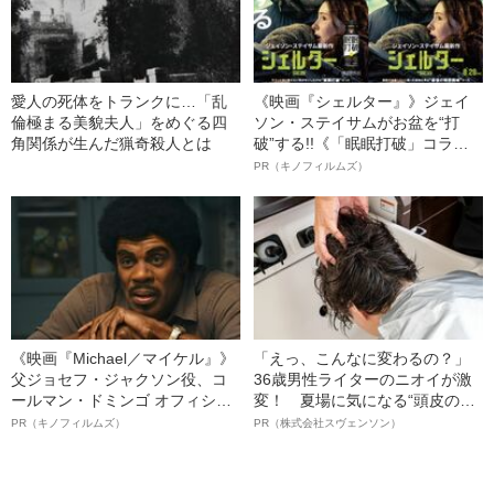
愛人の死体をトランクに…「乱
《映画『シェルター』》ジェイ
倫極まる美貌夫人」をめぐる四
ソン・ステイサムがお盆を“打
角関係が生んだ猟奇殺人とは
破”する!!《「眠眠打破」コラ
ボ》
PR（キノフィルムズ）
《映画『Michael／マイケル』》
「えっ、こんなに変わるの？」
父ジョセフ・ジャクソン役、コ
36歳男性ライターのニオイが激
ールマン・ドミンゴ オフィシャ
変！ 夏場に気になる“頭皮のニ
ルインタビュー“観客を魅了した
オイ”や“ベタつき”を解消す
PR（キノフィルムズ）
PR（株式会社スヴェンソン）
名優、複雑な父親像への想いを
る、“ウィッグのスペシャリス
語る”《日本興収70億円突破》
ト”が生み出した徹底ケアとは