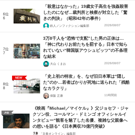
「殺意はなかった」19歳女子高生を強姦殺害
したのになぜ…裁判所と検察が対立した「驚
6位
6
きの判決」（昭和42年の事件）
2026/08/07
鉄人ノンフィクション編集部
3万8千人を“恐怖で支配”した男の正体は…
「神に代わりお前たちを罰する」日本で知ら
7位
れていない“韓国版アウシュビッツ”の不条理
7
な結末
2026/08/07
大山 くまお
「史上初の特攻」を、なぜ旧日本軍は“隠し
NEW
た”のか…若者ばかりが死地に送られた「残酷
8位
8
なカラクリ」
11時間前
保阪 正康
《映画『Michael／マイケル』》父ジョセフ・ジャ
PR
クソン役、コールマン・ドミンゴ オフィシャルイ
ンタビュー“観客を魅了した名優、複雑な父親像へ
の想いを語る”《日本興収70億円突破》
「文春オンライン」編集部