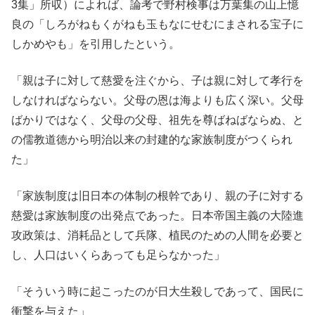
3集」所収）によれば、論考で野村検事は万葉集の山上憶
良の「しろがねもくがねも玉もなにせむにまされる宝子に
しかめやも」を引用したという。
「親は子に対して慈愛を注ぐから、子は親に対して孝行を
しなければならない。父母の恩は海よりも広く深い。父母
ばかりではなく、父母の父母、祖先を尊ばねばならぬ、と
の儒教道徳から明治以来の封建的な家族制度がつくられ
た」
「家族制度は旧日本の体制の根幹であり、親の子に対する
慈愛は家族制度の出発点であった。日本帝国主義の大陸進
攻政策は、消耗品として兵隊、植民のための人間を必要と
し、人口はいくらあっても足らなかった」
「そういう時に起こったのが日大生殺しであって、国民に
衝撃を与えた」