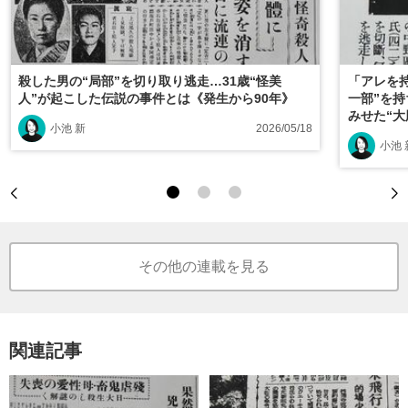
殺した男の“局部”を切り取り逃走…31歳“怪美
「アレを
人”が起こした伝説の事件とは《発生から90年》
一部”を持
みせた“大
小池 新
2026/05/18
小池 
その他の連載を見る
関連記事