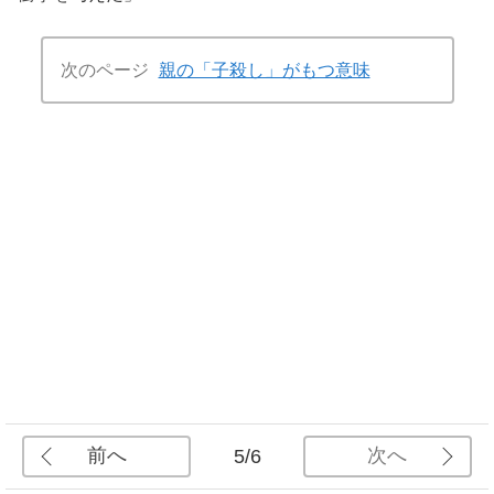
次のページ
親の「子殺し」がもつ意味
前へ
次へ
5/6