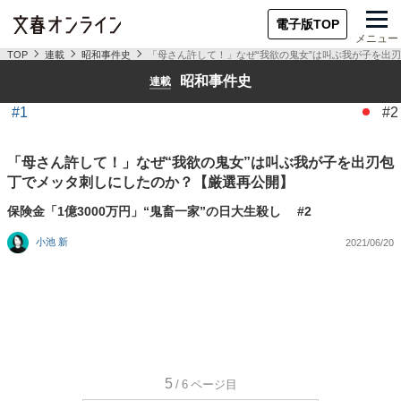
電子版TOP
メニュー
TOP
連載
昭和事件史
「母さん許して！」なぜ“我欲の鬼女”は叫ぶ我が子を出
昭和事件史
連載
#1
#2
「母さん許して！」なぜ“我欲の鬼女”は叫ぶ我が子を出刃包
丁でメッタ刺しにしたのか？【厳選再公開】
保険金「1億3000万円」“鬼畜一家”の日大生殺し #2
小池 新
2021/06/20
5
/6
ページ目