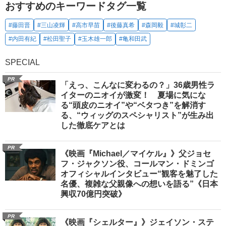
おすすめのキーワードタグ一覧
#藤田晋
#三山凌輝
#高市早苗
#後藤真希
#森岡毅
#城彰二
#内田有紀
#松田聖子
#玉木雄一郎
#亀和田武
SPECIAL
PR
「えっ、こんなに変わるの？」36歳男性ラ
イターのニオイが激変！ 夏場に気にな
る“頭皮のニオイ”や“ベタつき”を解消す
る、“ウィッグのスペシャリスト”が生み出
した徹底ケアとは
PR
《映画『Michael／マイケル』》父ジョセ
フ・ジャクソン役、コールマン・ドミンゴ
オフィシャルインタビュー“観客を魅了した
名優、複雑な父親像への想いを語る”《日本
興収70億円突破》
PR
《映画『シェルター』》ジェイソン・ステ