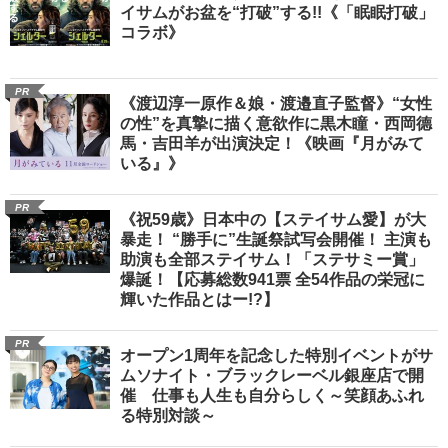
イサムがお盆を“打破”する!!《「眠眠打破」
コラボ》
PR
《渡辺淳一原作＆娘・渡邉直子監督》“女性
の性”を真摯に描く意欲作に黒木瞳・西岡德
馬・吉田羊が出演決定！《映画『月がみて
いる』》
PR
《祝59歳》日本中の【ステイサム愛】が大
暴走！ “勝手に”生誕祭試写会開催！ 主演も
助演も全部ステイサム！「ステサミー賞」
爆誕！【応募総数941票 全54作品の栄冠に
輝いた作品とはー!?】
PR
オープン1周年を記念した特別イベントがサ
ムソナイト・ブラックレーベル銀座店で開
催 仕事も人生も自分らしく～笑顔あふれ
る特別対談～