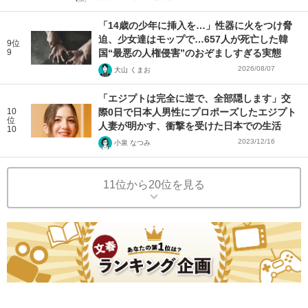
「14歳の少年に挿入を…」性器に火をつけ脅
迫、少女達はモップで…657人が死亡した韓
9位
9
国“最悪の人権侵害”のおぞましすぎる実態
2026/08/07
大山 くまお
「エジプトは完全に逆で、全部隠します」交
10
際0日で日本人男性にプロポーズしたエジプト
位
人妻が明かす、衝撃を受けた日本での生活
10
2023/12/16
小泉 なつみ
11位から20位を見る