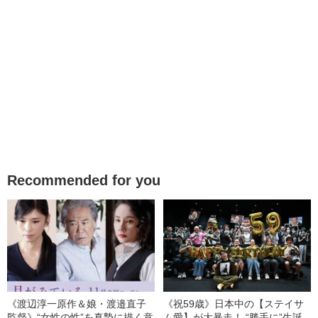
Recommended for you
《渡辺淳一原作＆娘・渡邉直子
《祝59歳》日本中の【ステイサ
監督》“女性の性”を真摯に描く意
ム愛】が大暴走！ “勝手に”生誕