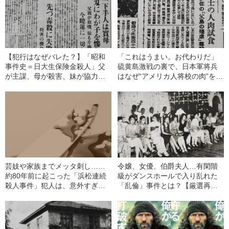
【犯行はなぜバレた？】「昭和
「これはうまい。お代わりだ」
事件史＝日大生保険金殺人」父
硫黄島激戦の裏で、日本軍将兵
が主謀、母が殺害、妹が協力…
はなぜ“アメリカ人将校の肉”を食
一家で息子を惨殺した日大生保
べてしまったのか
険金殺人事件とは【厳選再公
開】
芸妓や家族までメッタ刺し……
令嬢、女優、伯爵夫人…有閑階
約80年前に起こった「浜松連続
級がダンスホールで入り乱れた
殺人事件」犯人は、意外すぎる
「乱倫」事件とは？【厳選再公
人物だった【厳選再公開】
開】