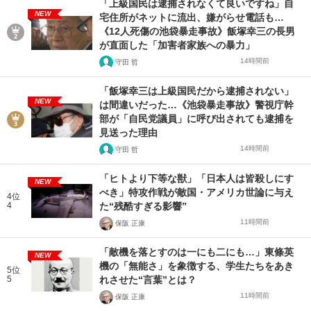
「上級国民は逮捕されなくて良いですね」自
NEW
宅住所がネットに流出、嫌がらせ電話も…
《12人死傷の池袋暴走事故》飯塚幸三の長男
が直面した「加害者家族への暴力」
14時間前
守田 哲
「飯塚幸三は上級国民だから逮捕されない」
NEW
は間違いだった…《池袋暴走事故》警視庁幹
部が「自民党議員」に呼び出されても逮捕を
見送った理由
14時間前
守田 哲
「ヒトより下等な獣」「日本人は皆殺しにす
NEW
べき」特攻作戦が敵国・アメリカ世論に与え
4位
4
た“残酷すぎる影響”
11時間前
保阪 正康
「敵機を落とすのは一にも二にも…」東條英
NEW
機の「無能さ」を象徴する、学生たちをあき
5位
5
れさせた“言葉”とは？
11時間前
保阪 正康