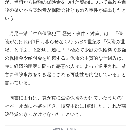
が、当時から巨額の保険金をつけた契約について毒殺や自
殺の疑いから契約者が保険会社ともめる事件が続出したと
いう。
月足一清「生命保険犯罪 歴史・事件・対策」は、「保
険がなければ1日も暮らせなくなった20世紀を『保険の世
紀』と呼ぶ」と説明。逆に「『極めて少額の保険料で多額
の保険金や給付金を約束する』保険の本質的な仕組みは、
特に経済的困窮に陥った悪意の人々によって逆用され、故
意に保険事故を引き起こされる可能性を内包している」と
書いている。
同書によれば、寛が貢に生命保険をかけていたうちの1
社が「死因に不審を抱き、捜査本部に相談した。これが謀
殺発覚のきっかけとなった」という。
ADVERTISEMENT