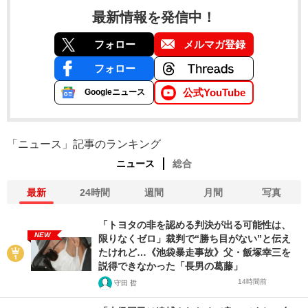
最新情報を発信中！
フォロー
メルマガ登録
フォロー
公式YouTube
Googleニュース
「ニュース」記事のランキング
ニュース
総合
最新
24時間
週間
月間
写真
「トヨタの非を認める判決が出る可能性は、
NEW
限りなくゼロ」裁判で“勝ち目がない”と伝え
たけれど…《池袋暴走事故》父・飯塚幸三を
説得できなかった「長男の葛藤」
14時間前
守田 哲